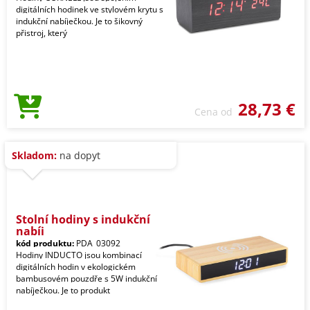
digitálních hodinek ve stylovém krytu s
indukční nabíječkou. Je to šikovný
přistroj, který
28,73 €
Cena od
Skladom:
na dopyt
Stolní hodiny s indukční
nabíj
kód produktu:
PDA_03092
Hodiny INDUCTO jsou kombinací
digitálních hodin v ekologickém
bambusovém pouzdře s 5W indukční
nabíječkou. Je to produkt