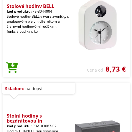
Stolové hodiny BELL
kód produktu:
78-8044004
Stolové hodiny BELL v tvare zvoničky s
analógovým bielym ciferníkom a
čiernymi hodinovými ručičkami,
funkcia budíka s ko
8,73 €
Cena od
Skladom:
na dopyt
Stolní hodiny s
bezdrátovou in
kód produktu:
PDA_03087-02
Hodiny CORNELL jsou spojením