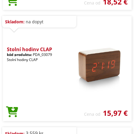
18,52 €
Cena od
Skladom:
na dopyt
Stolní hodiny CLAP
kód produktu:
PDA_03079
Stolní hodiny CLAP
15,97 €
Cena od
3.559 ks
Skladom: