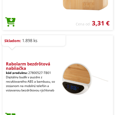
3,31 €
Cena od
1.898 ks
Skladom:
Rabolarm bezdrôtová
nabíjačka
kód produktu:
27800527-TB01
Digitálny budík v puzdre z
recyklovaného ABS a bambusu, so
stojanom na mobilný telefón a
vstavanou bezdrôtovou rýchlonab