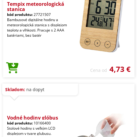
Tempix meteorologická
stanica
kód produktu:
27721507
Bambusové digitálne hodiny a
meteorologická stanica s displejom
teploty a vlhkosti. Pracuje s 2 AAA
batériami, bez batér
4,73 €
Cena od
Skladom:
na dopyt
Vodné hodiny glóbus
kód produktu:
10166400
Stolové hodiny s veľkým LCD
displejom v tvare glubusu.