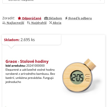
Zoradiť:
Odporúčané
Skladom
Ihneď k odberu
Najlacnejší
Najdrahší
Akcia
2.695 ks
Skladom:
Graox - Stolové hodiny
kód produktu:
20241000000
Elegantné a udržateľné stolné hodiny
vyrobené z prírodného bambusu. Bez
batérií, unikátna prevádzka. Fungujú
jednoducho