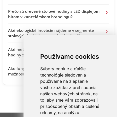
Prečo sú drevené stolové hodiny s LED displejom
hitom v kancelárskom brandingu?
Aké ekologické inovácie nájdeme v segmente
stolových hodín (napr. vodné hodiny)?
Aké metódy brandingu sú najlepšie pre stolné
hodiny z plastu, kovu a bambusu?
Používame cookies
Ako funguje napájanie stolových hodín a ktorá
Súbory cookie a ďalšie
možnosť je výhodnejšia pre firemného klienta?
technológie sledovania
používame na zlepšenie
vášho zážitku z prehliadania
našich webových stránok, na
to, aby sme vám zobrazovali
prispôsobený obsah a cielené
reklamy, na analýzu