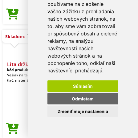
používame na zlepšenie
vášho zážitku z prehliadania
0,17 €
Cena od
našich webových stránok, na
to, aby sme vám zobrazovali
prispôsobený obsah a cielené
333 ks
Skladom:
reklamy, na analýzu
návštevnosti našich
webových stránok a na
pochopenie toho, odkiaľ naši
Lita držiak na tašku
kód produktu:
27731391-TB03
návštevníci prichádzajú.
Vešiak na tašky s epoxy povrchom pre
tlač, materiál kov a plast.
Súhlasím
Odmietam
Zmeniť moje nastavenia
0,15 €
Cena od