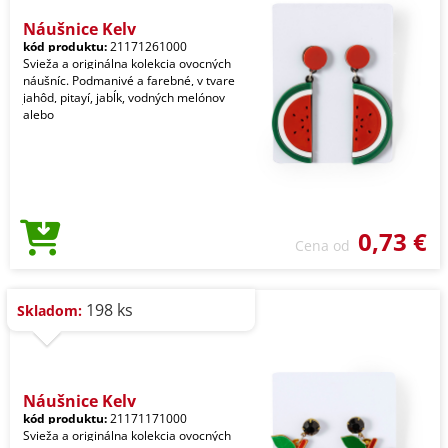
Náušnice Kely
kód produktu:
21171261000
Svieža a originálna kolekcia ovocných
náušníc. Podmanivé a farebné, v tvare
jahôd, pitayí, jabĺk, vodných melónov
alebo
0,73 €
Cena od
198 ks
Skladom:
Náušnice Kely
kód produktu:
21171171000
Svieža a originálna kolekcia ovocných