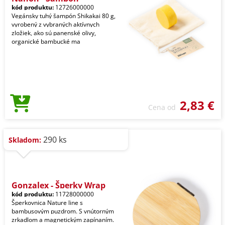
kód produktu:
12726000000
Vegánsky tuhý šampón Shikakai 80 g,
vyrobený z vybraných aktívnych
zložiek, ako sú panenské olivy,
organické bambucké ma
2,83 €
Cena od
290 ks
Skladom:
Gonzalex - Šperky Wrap
kód produktu:
11728000000
Šperkovnica Nature line s
bambusovým puzdrom. S vnútorným
zrkadlom a magnetickým zapínaním.