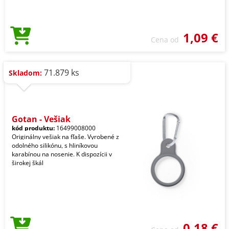
1,09 €
Cena od
71.879 ks
Skladom:
Gotan - Vešiak
kód produktu:
16499008000
Originálny vešiak na fľaše. Vyrobené z
odolného silikónu, s hliníkovou
karabínou na nosenie. K dispozícii v
širokej škál
0,18 €