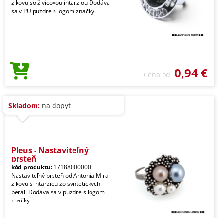
z kovu so živicovou intarziou Dodáva
sa v PU puzdre s logom značky.
0,94 €
Cena od
Skladom:
na dopyt
Pleus - Nastaviteľný
prsteň
kód produktu:
17188000000
Nastaviteľný prsteň od Antonia Mira –
z kovu s intarziou zo syntetických
perál. Dodáva sa v puzdre s logom
značky