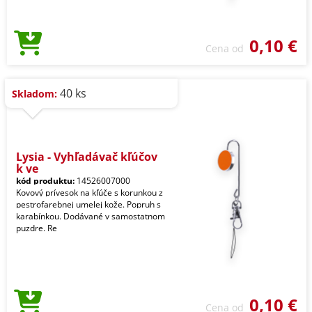
0,10 €
Cena od
40 ks
Skladom:
Lysia - Vyhľadávač kľúčov
k ve
kód produktu:
14526007000
Kovový prívesok na kľúče s korunkou z
pestrofarebnej umelej kože. Popruh s
karabínkou. Dodávané v samostatnom
puzdre. Re
0,10 €
Cena od