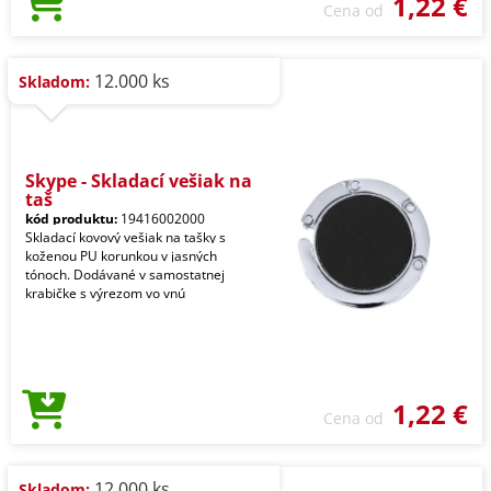
1,22 €
Cena od
12.000 ks
Skladom:
Skype - Skladací vešiak na
taš
kód produktu:
19416002000
Skladací kovový vešiak na tašky s
koženou PU korunkou v jasných
tónoch. Dodávané v samostatnej
krabičke s výrezom vo vnú
1,22 €
Cena od
12.000 ks
Skladom: