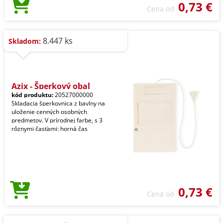
0,73 €
Cena od
8.447 ks
Skladom:
Azix - Šperkový obal
kód produktu:
20527000000
Skladacia šperkovnica z bavlny na
uloženie cenných osobných
predmetov. V prírodnej farbe, s 3
rôznymi časťami: horná čas
0,73 €
Cena od