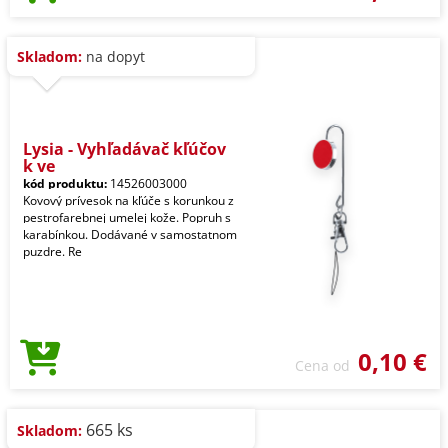
Skladom:
na dopyt
Lysia - Vyhľadávač kľúčov
k ve
kód produktu:
14526003000
Kovový prívesok na kľúče s korunkou z
pestrofarebnej umelej kože. Popruh s
karabínkou. Dodávané v samostatnom
puzdre. Re
0,10 €
Cena od
665 ks
Skladom: