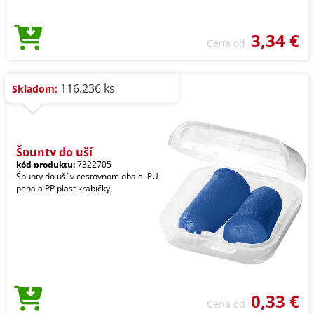
3,34 €
Cena od
116.236 ks
Skladom:
Špunty do uší
kód produktu:
7322705
Špunty do uší v cestovnom obale. PU
pena a PP plast krabičky.
0,33 €
Cena od