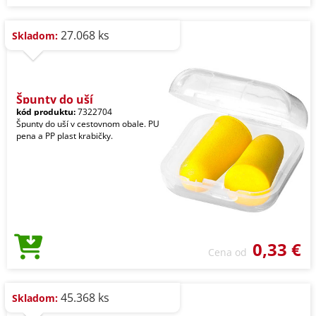
27.068 ks
Skladom:
Špunty do uší
kód produktu:
7322704
Špunty do uší v cestovnom obale. PU
pena a PP plast krabičky.
0,33 €
Cena od
45.368 ks
Skladom: