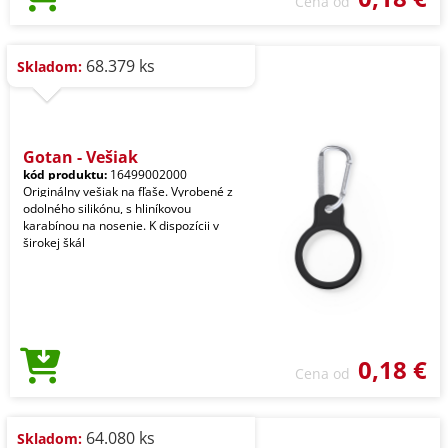
Cena od
68.379 ks
Skladom:
Gotan - Vešiak
kód produktu:
16499002000
Originálny vešiak na fľaše. Vyrobené z
odolného silikónu, s hliníkovou
karabínou na nosenie. K dispozícii v
širokej škál
0,18 €
Cena od
64.080 ks
Skladom: