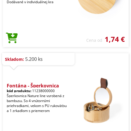
Dodávané v individuálnej kra
1,74 €
Cena od
5.200 ks
Skladom:
Fontána - Šperkovnica
kód produktu:
11238000000
Šperkovnica Nature line vyrobená z
bambusu. So 4 vnútornými
priehradkami, vekom s PU rukoväťou
a 1 zrkadlom s priemerom