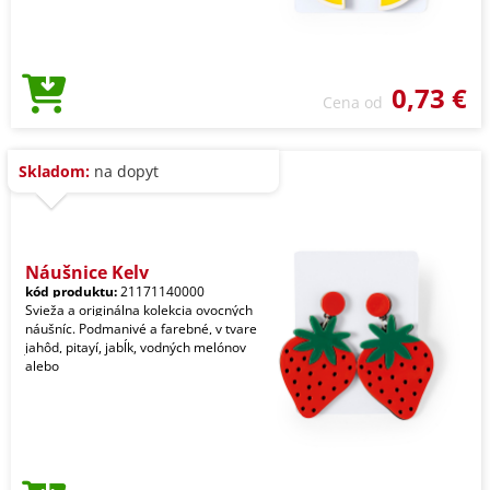
0,73 €
Cena od
Skladom:
na dopyt
Náušnice Kely
kód produktu:
21171140000
Svieža a originálna kolekcia ovocných
náušníc. Podmanivé a farebné, v tvare
jahôd, pitayí, jabĺk, vodných melónov
alebo