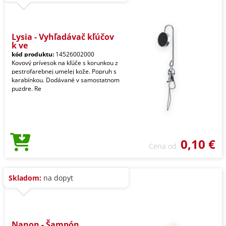
Lysia - Vyhľadávač kľúčov
k ve
kód produktu:
14526002000
Kovový prívesok na kľúče s korunkou z
pestrofarebnej umelej kože. Popruh s
karabínkou. Dodávané v samostatnom
puzdre. Re
0,10 €
Cena od
Skladom:
na dopyt
Nanon - Šampón