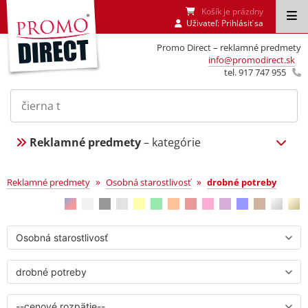
Košík je prázdny
Uživateľ:
Prihlásiť sa
Promo Direct – reklamné predmety
info@promodirect.sk
tel. 917 747 955
Reklamné predmety
– kategórie
drobné potreby
»
»
Reklamné predmety
Osobná starostlivosť
drobné potreby