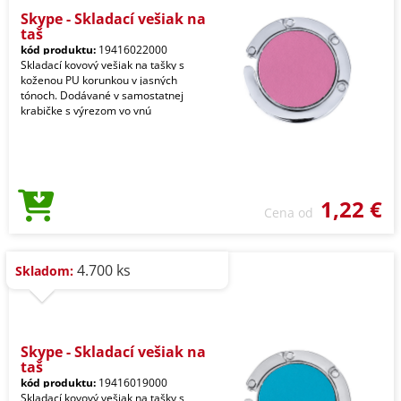
Skype - Skladací vešiak na
taš
kód produktu:
19416022000
Skladací kovový vešiak na tašky s
koženou PU korunkou v jasných
tónoch. Dodávané v samostatnej
krabičke s výrezom vo vnú
1,22 €
Cena od
4.700 ks
Skladom:
Skype - Skladací vešiak na
taš
kód produktu:
19416019000
Skladací kovový vešiak na tašky s