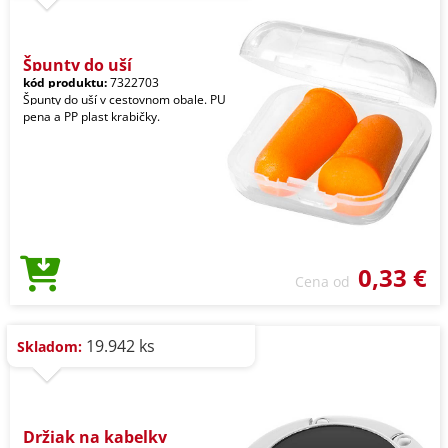
Špunty do uší
kód produktu:
7322703
Špunty do uší v cestovnom obale. PU
pena a PP plast krabičky.
0,33 €
Cena od
19.942 ks
Skladom:
Držiak na kabelky