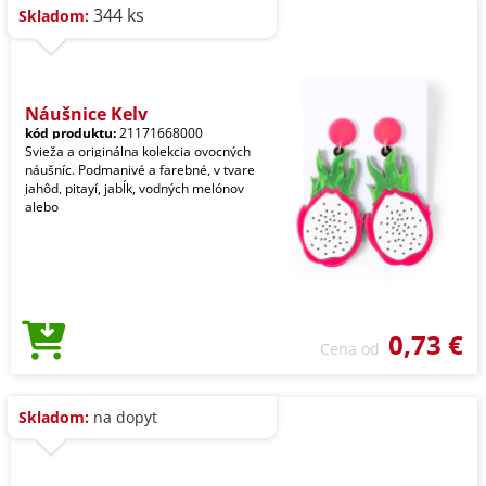
344 ks
Skladom:
Náušnice Kely
kód produktu:
21171668000
Svieža a originálna kolekcia ovocných
náušníc. Podmanivé a farebné, v tvare
jahôd, pitayí, jabĺk, vodných melónov
alebo
0,73 €
Cena od
Skladom:
na dopyt