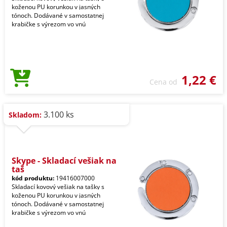
koženou PU korunkou v jasných
tónoch. Dodávané v samostatnej
krabičke s výrezom vo vnú
1,22 €
Cena od
3.100 ks
Skladom:
Skype - Skladací vešiak na
taš
kód produktu:
19416007000
Skladací kovový vešiak na tašky s
koženou PU korunkou v jasných
tónoch. Dodávané v samostatnej
krabičke s výrezom vo vnú