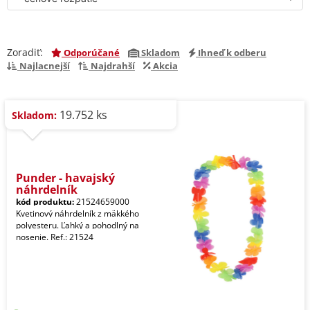
Zoradiť:
Odporúčané
Skladom
Ihneď k odberu
Najlacnejší
Najdrahší
Akcia
19.752 ks
Skladom:
Punder - havajský
náhrdelník
kód produktu:
21524659000
Kvetinový náhrdelník z mäkkého
polyesteru. Ľahký a pohodlný na
nosenie. Ref.: 21524