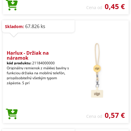
0,45 €
Cena od
67.826 ks
Skladom:
Harlux - Držiak na
náramok
kód produktu:
21184000000
Originálny remienok z mäkkej bavlny s
funkciou držiaka na mobilný telefón,
prispôsobiteľný všetkým typom
zápästia. S prí
0,57 €
Cena od