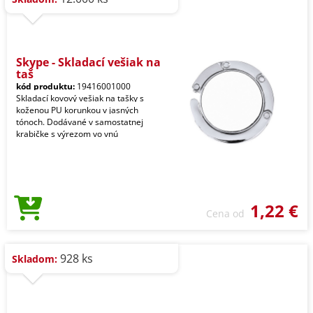
Skype - Skladací vešiak na
taš
kód produktu:
19416001000
Skladací kovový vešiak na tašky s
koženou PU korunkou v jasných
tónoch. Dodávané v samostatnej
krabičke s výrezom vo vnú
1,22 €
Cena od
928 ks
Skladom: