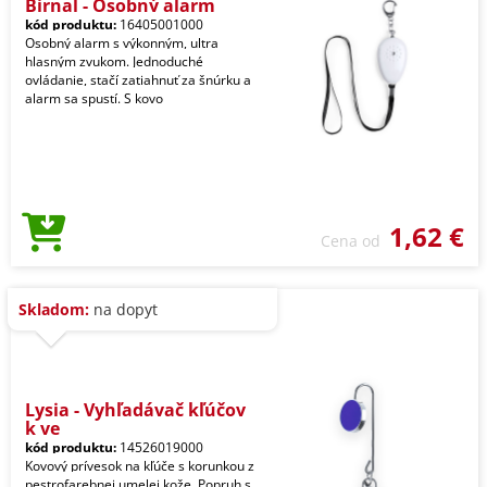
Birnal - Osobný alarm
kód produktu:
16405001000
Osobný alarm s výkonným, ultra
hlasným zvukom. Jednoduché
ovládanie, stačí zatiahnuť za šnúrku a
alarm sa spustí. S kovo
1,62 €
Cena od
Skladom:
na dopyt
Lysia - Vyhľadávač kľúčov
k ve
kód produktu:
14526019000
Kovový prívesok na kľúče s korunkou z
pestrofarebnej umelej kože. Popruh s