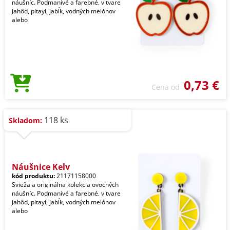
náušníc. Podmanivé a farebné, v tvare
jahôd, pitayí, jabĺk, vodných melónov
alebo
0,73 €
Cena od
118 ks
Skladom:
Náušnice Kely
kód produktu:
21171158000
Svieža a originálna kolekcia ovocných
náušníc. Podmanivé a farebné, v tvare
jahôd, pitayí, jabĺk, vodných melónov
alebo