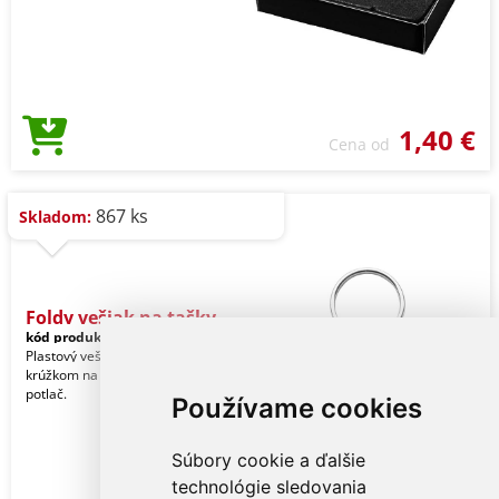
1,40 €
Cena od
867 ks
Skladom:
Foldy vešiak na tašky
kód produktu:
27809371-TB07
Plastový vešiak na tašky s kovovým
krúžkom na kľúče. Vhodný pre epoxy
potlač.
Používame cookies
Súbory cookie a ďalšie
technológie sledovania