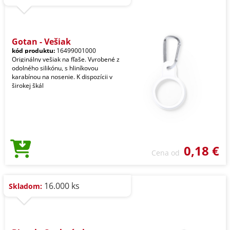
Gotan - Vešiak
kód produktu:
16499001000
Originálny vešiak na fľaše. Vyrobené z
odolného silikónu, s hliníkovou
karabínou na nosenie. K dispozícii v
širokej škál
0,18 €
Cena od
16.000 ks
Skladom: