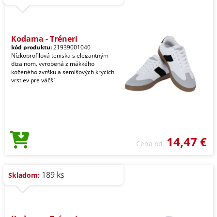
Kodama - Tréneri
kód produktu:
21939001040
Nízkoprofilová teniska s elegantným
dizajnom, vyrobená z mäkkého
koženého zvršku a semišových krycích
vrstiev pre väčší
14,47 €
Cena od
189 ks
Skladom: