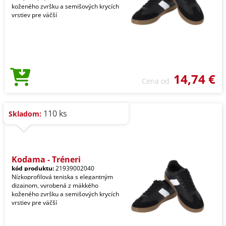
koženého zvršku a semišových krycích
vrstiev pre väčší
14,74 €
Cena od
110 ks
Skladom:
Kodama - Tréneri
kód produktu:
21939002040
Nízkoprofilová teniska s elegantným
dizajnom, vyrobená z mäkkého
koženého zvršku a semišových krycích
vrstiev pre väčší