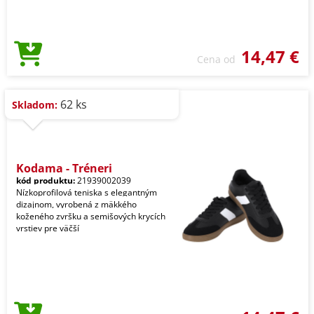
14,47 €
Cena od
62 ks
Skladom:
Kodama - Tréneri
kód produktu:
21939002039
Nízkoprofilová teniska s elegantným
dizajnom, vyrobená z mäkkého
koženého zvršku a semišových krycích
vrstiev pre väčší