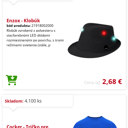
Enzox - Klobúk
kód produktu:
21918002000
Klobúk vyrobený z polyesteru s
viacfarebnými LED diódami
rozmiestnenými po povrchu, s tromi
režimami svietenia (stále, p
2,68 €
Cena od
4.100 ks
Skladom:
Cocker - Tričko pre