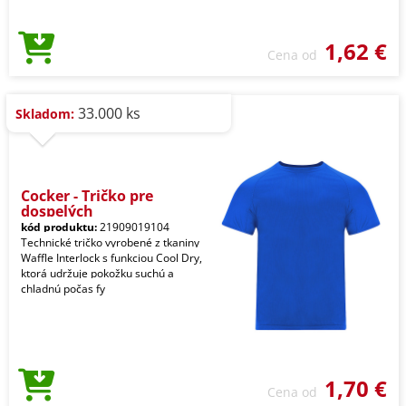
1,62 €
Cena od
33.000 ks
Skladom:
Cocker - Tričko pre
dospelých
kód produktu:
21909019104
Technické tričko vyrobené z tkaniny
Waffle Interlock s funkciou Cool Dry,
ktorá udržuje pokožku suchú a
chladnú počas fy
1,70 €
Cena od