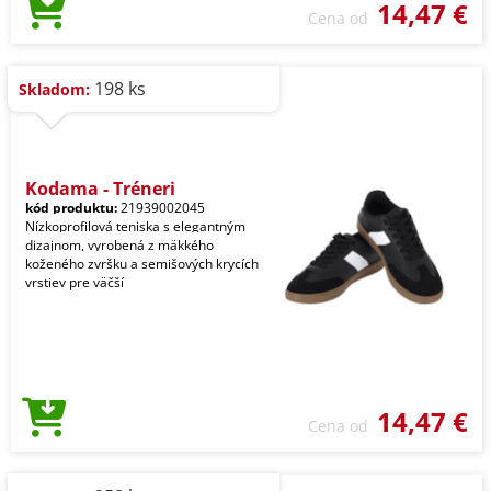
14,47 €
Cena od
198 ks
Skladom:
Kodama - Tréneri
kód produktu:
21939002045
Nízkoprofilová teniska s elegantným
dizajnom, vyrobená z mäkkého
koženého zvršku a semišových krycích
vrstiev pre väčší
14,47 €
Cena od