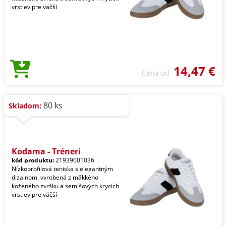
vrstiev pre väčší
14,47 €
Cena od
80 ks
Skladom:
Kodama - Tréneri
kód produktu:
21939001036
Nízkoprofilová teniska s elegantným
dizajnom, vyrobená z mäkkého
koženého zvršku a semišových krycích
vrstiev pre väčší