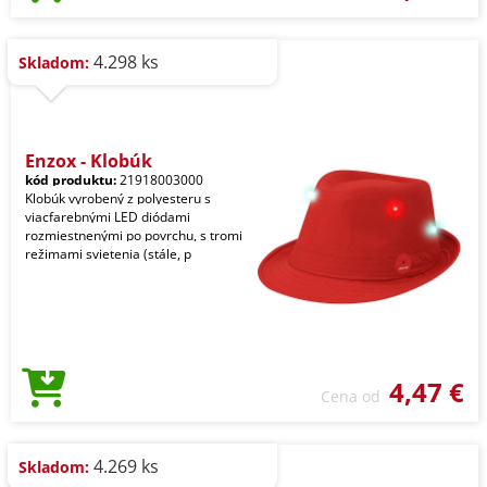
4.298 ks
Skladom:
Enzox - Klobúk
kód produktu:
21918003000
Klobúk vyrobený z polyesteru s
viacfarebnými LED diódami
rozmiestnenými po povrchu, s tromi
režimami svietenia (stále, p
4,47 €
Cena od
4.269 ks
Skladom: