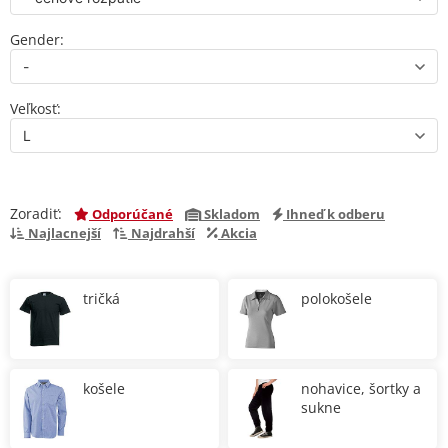
Gender:
Veľkosť:
Zoradiť:
Odporúčané
Skladom
Ihneď k odberu
Najlacnejší
Najdrahší
Akcia
tričká
polokošele
košele
nohavice, šortky a
sukne