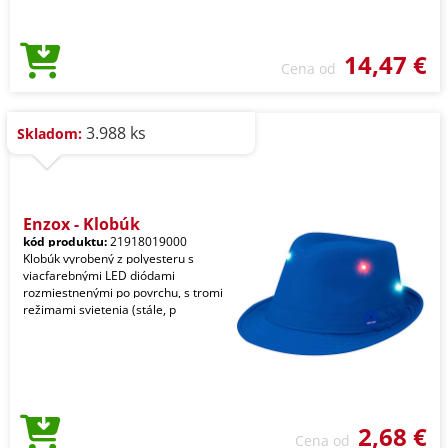
14,47 €
Cena od
3.988 ks
Skladom:
Enzox - Klobúk
kód produktu:
21918019000
Klobúk vyrobený z polyesteru s
viacfarebnými LED diódami
rozmiestnenými po povrchu, s tromi
režimami svietenia (stále, p
2,68 €
Cena od