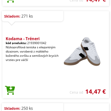
Cena od
271 ks
Skladom:
Kodama - Tréneri
kód produktu:
21939001042
Nízkoprofilová teniska s elegantným
dizajnom, vyrobená z mäkkého
koženého zvršku a semišových krycích
vrstiev pre väčší
14,47 €
Cena od
250 ks
Skladom: