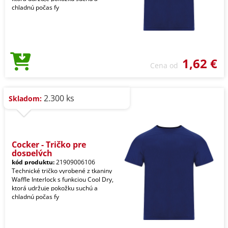
chladnú počas fy
1,62 €
Cena od
2.300 ks
Skladom:
Cocker - Tričko pre
dospelých
kód produktu:
21909006106
Technické tričko vyrobené z tkaniny
Waffle Interlock s funkciou Cool Dry,
ktorá udržuje pokožku suchú a
chladnú počas fy