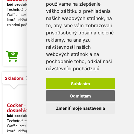
používame na zlepšenie
kód produktu:
21909006102
Technické tričko vyrobené z tkaniny
vášho zážitku z prehliadania
Waffle Interlock s funkciou Cool Dry,
našich webových stránok, na
ktorá udržuje pokožku suchú a
chladnú počas fy
to, aby sme vám zobrazovali
prispôsobený obsah a cielené
reklamy, na analýzu
návštevnosti našich
webových stránok a na
1,62 €
Cena od
pochopenie toho, odkiaľ naši
návštevníci prichádzajú.
3.400 ks
Skladom:
Súhlasím
Odmietam
Cocker - Tričko pre
Zmeniť moje nastavenia
dospelých
kód produktu:
21909006101
Technické tričko vyrobené z tkaniny
Waffle Interlock s funkciou Cool Dry,
ktorá udržuje pokožku suchú a