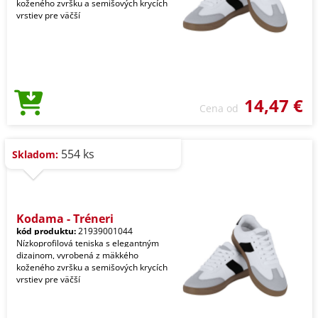
koženého zvršku a semišových krycích
vrstiev pre väčší
14,47 €
Cena od
554 ks
Skladom:
Kodama - Tréneri
kód produktu:
21939001044
Nízkoprofilová teniska s elegantným
dizajnom, vyrobená z mäkkého
koženého zvršku a semišových krycích
vrstiev pre väčší