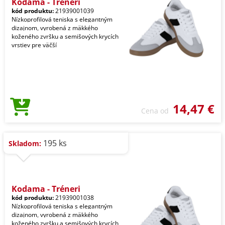
Kodama - Tréneri
kód produktu:
21939001039
Nízkoprofilová teniska s elegantným
dizajnom, vyrobená z mäkkého
koženého zvršku a semišových krycích
vrstiev pre väčší
14,47 €
Cena od
195 ks
Skladom:
Kodama - Tréneri
kód produktu:
21939001038
Nízkoprofilová teniska s elegantným
dizajnom, vyrobená z mäkkého
koženého zvršku a semišových krycích