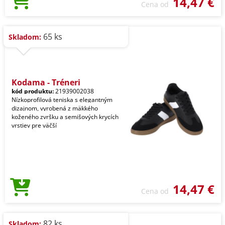
14,47 €
Cena od
65 ks
Skladom:
Kodama - Tréneri
kód produktu:
21939002038
Nízkoprofilová teniska s elegantným
dizajnom, vyrobená z mäkkého
koženého zvršku a semišových krycích
vrstiev pre väčší
14,47 €
Cena od
82 ks
Skladom: