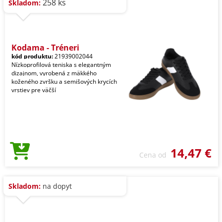
258 ks
Skladom:
Kodama - Tréneri
kód produktu:
21939002044
Nízkoprofilová teniska s elegantným
dizajnom, vyrobená z mäkkého
koženého zvršku a semišových krycích
vrstiev pre väčší
14,47 €
Cena od
Skladom:
na dopyt