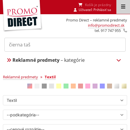
Košík je prázdny
Uživateľ:
Prihlásiť sa
Promo Direct – reklamné predmety
info@promodirect.sk
tel. 917 747 955
Reklamné predmety
– kategórie
Textil
»
Reklamné predmety
Textil