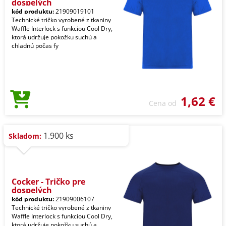
dospelých
kód produktu:
21909019101
Technické tričko vyrobené z tkaniny
Waffle Interlock s funkciou Cool Dry,
ktorá udržuje pokožku suchú a
chladnú počas fy
1,62 €
Cena od
1.900 ks
Skladom:
Cocker - Tričko pre
dospelých
kód produktu:
21909006107
Technické tričko vyrobené z tkaniny
Waffle Interlock s funkciou Cool Dry,
ktorá udržuje pokožku suchú a