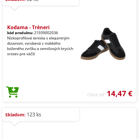
Kodama - Tréneri
kód produktu:
21939002036
Nízkoprofilová teniska s elegantným
dizajnom, vyrobená z mäkkého
koženého zvršku a semišových krycích
vrstiev pre väčší
14,47 €
Cena od
123 ks
Skladom: