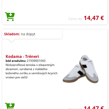
14,47 €
Cena od
Skladom:
na dopyt
Kodama - Tréneri
kód produktu:
21939001043
Nízkoprofilová teniska s elegantným
dizajnom, vyrobená z mäkkého
koženého zvršku a semišových krycích
vrstiev pre väčší
14,47 €