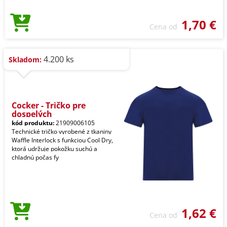
1,70 €
Cena od
4.200 ks
Skladom:
Cocker - Tričko pre
dospelých
kód produktu:
21909006105
Technické tričko vyrobené z tkaniny
Waffle Interlock s funkciou Cool Dry,
ktorá udržuje pokožku suchú a
chladnú počas fy
1,62 €
Cena od