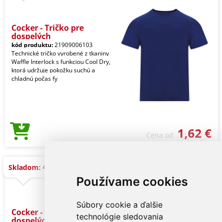
Cocker - Tričko pre
dospelých
kód produktu:
21909006103
Technické tričko vyrobené z tkaniny
Waffle Interlock s funkciou Cool Dry,
ktorá udržuje pokožku suchú a
chladnú počas fy
1,62 €
Cena od
4.200 ks
Skladom:
Používame cookies
Súbory cookie a ďalšie
Cocker - Tričko pre
technológie sledovania
dospelých