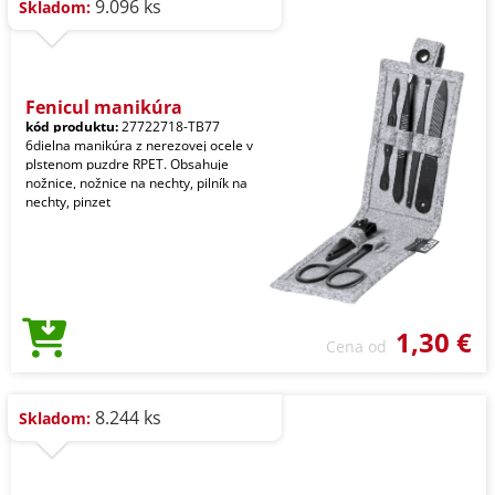
9.096 ks
Skladom:
Fenicul manikúra
kód produktu:
27722718-TB77
6dielna manikúra z nerezovej ocele v
plstenom puzdre RPET. Obsahuje
nožnice, nožnice na nechty, pilník na
nechty, pinzet
1,30 €
Cena od
8.244 ks
Skladom: