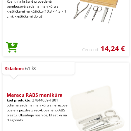
Kvalitní a krásně provedená
bambusová sada na manikúru s
kleštičkami na kůžičku (10,3 × 4,3 × 1
cm), kleštičkami do uší
14,24 €
Cena od
61 ks
Skladom:
Maracu RABS manikúra
kód produktu:
27844059-TB01
5dielna sada na manikúru z nerezovej
ocele v puzdre z recyklovaného ABS
plastu. Obsahuje nožnice, klieštiky na
diagonáln