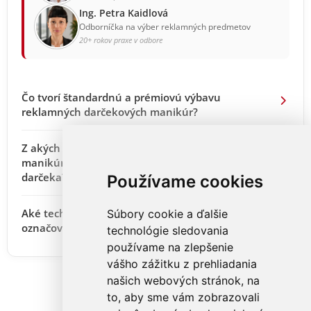
Ing. Petra Kaidlová
Odborníčka na výber reklamných predmetov
20+ rokov praxe v odbore
Čo tvorí štandardnú a prémiovú výbavu
reklamných darčekových manikúr?
Z akých materiálov sa vyrábajú púzdra na
manikúru a aký vplyv majú na vnímanú hodnotu
darčeka?
Používame cookies
Aké technológie brandingu sa používajú na
Súbory cookie a ďalšie
označovanie sád na manikúru a pilníkov?
technológie sledovania
používame na zlepšenie
vášho zážitku z prehliadania
našich webových stránok, na
to, aby sme vám zobrazovali