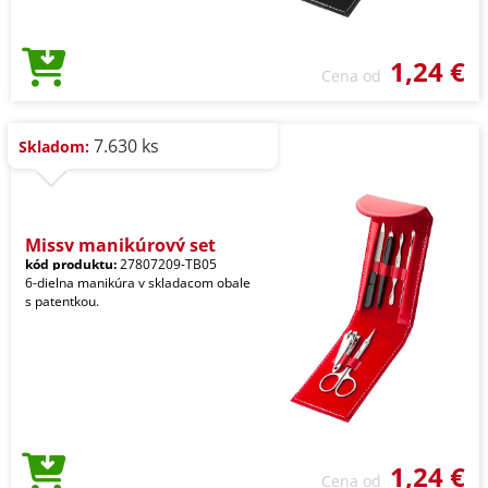
1,24 €
Cena od
7.630 ks
Skladom:
Missy manikúrový set
kód produktu:
27807209-TB05
6-dielna manikúra v skladacom obale
s patentkou.
1,24 €
Cena od