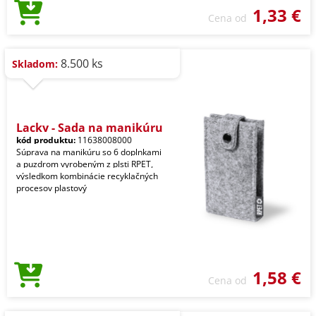
1,33 €
Cena od
8.500 ks
Skladom:
Lacky - Sada na manikúru
kód produktu:
11638008000
Súprava na manikúru so 6 doplnkami
a puzdrom vyrobeným z plsti RPET,
výsledkom kombinácie recyklačných
procesov plastový
1,58 €
Cena od