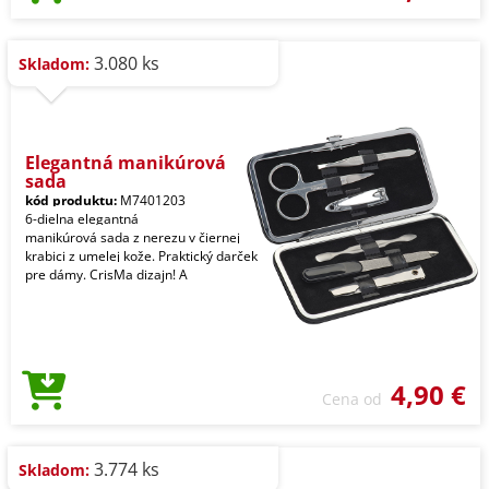
3.080 ks
Skladom:
Elegantná manikúrová
sada
kód produktu:
M7401203
6-dielna elegantná
manikúrová sada z nerezu v čiernej
krabici z umelej kože. Praktický darček
pre dámy. CrisMa dizajn! A
4,90 €
Cena od
3.774 ks
Skladom: