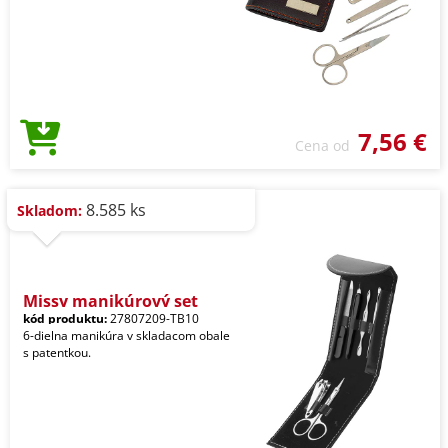
7,56 €
Cena od
8.585 ks
Skladom:
Missy manikúrový set
kód produktu:
27807209-TB10
6-dielna manikúra v skladacom obale
s patentkou.