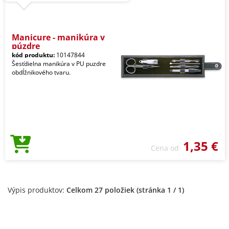
Manicure - manikúra v
púzdre
kód produktu:
10147844
Šesťdielna manikúra v PU puzdre
obdĺžnikového tvaru.
1,35 €
Cena od
Výpis produktov:
Celkom 27 položiek (stránka 1 / 1)