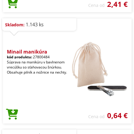
2,41 €
Cena od
1.143 ks
Skladom:
Minail manikúra
kód produktu:
27800484
Súprava na manikúru v bavlnenom
vrecúšku so sťahovacou šnúrkou.
Obsahuje pilník a nožnice na nechty.
0,64 €
Cena od