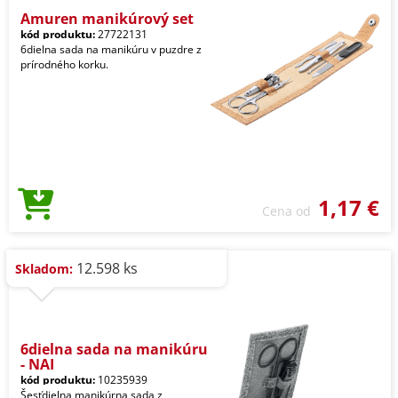
Amuren manikúrový set
kód produktu:
27722131
6dielna sada na manikúru v puzdre z
prírodného korku.
1,17 €
Cena od
12.598 ks
Skladom:
6dielna sada na manikúru
- NAI
kód produktu:
10235939
Šesťdielna manikúrna sada z