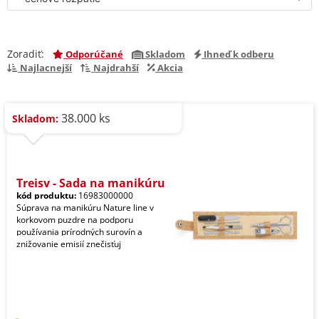
Zoradiť:
Odporúčané
Skladom
Ihneď k odberu
Najlacnejší
Najdrahší
Akcia
38.000 ks
Skladom:
Treisy - Sada na manikúru
kód produktu:
16983000000
Súprava na manikúru Nature line v
korkovom puzdre na podporu
používania prírodných surovín a
znižovanie emisií znečisťuj