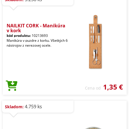
NAILKIT CORK - Manikúra
v kork
kód produktu:
10213693
Manikúra v puzdre z korku. Všetkých 6
nástrojov z nerezovej ocele.
1,35 €
Cena od
4.759 ks
Skladom: