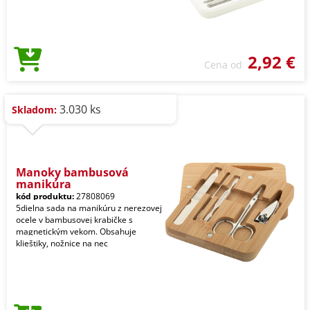
2,92 €
Cena od
3.030 ks
Skladom:
Manoky bambusová
manikúra
kód produktu:
27808069
5dielna sada na manikúru z nerezovej
ocele v bambusovej krabičke s
magnetickým vekom. Obsahuje
klieštiky, nožnice na nec