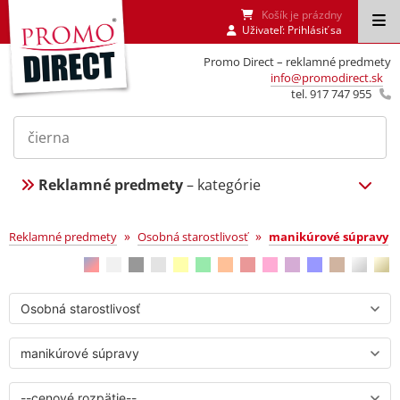
Košík je prázdny
Uživateľ:
Prihlásiť sa
Promo Direct – reklamné predmety
info@promodirect.sk
tel. 917 747 955
Reklamné predmety
– kategórie
manikúrové súpravy
»
»
Reklamné predmety
Osobná starostlivosť
manikúrové súpravy