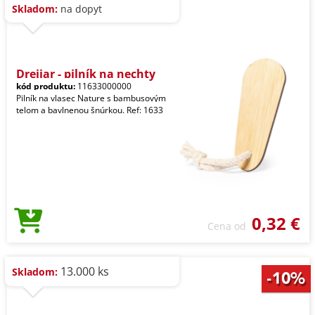
Skladom:
na dopyt
Dreijar - pilník na nechty
kód produktu:
11633000000
Pilník na vlasec Nature s bambusovým
telom a bavlnenou šnúrkou. Ref: 1633
0,32 €
Cena od
13.000 ks
Skladom: