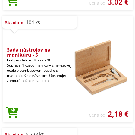
3,02 €
Cena od
104 ks
Skladom:
Sada nástrojov na
manikúru - S
kód produktu:
10222570
Súprava 4 kusov manikúry z nerezovej
ocele v bambusovom puzdre s
magnetickým uzáverom. Obsahuje:
zahnuté nožnice na nech
2,18 €
Cena od
5.238 ks
Skladom: