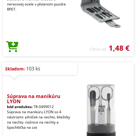
nerezovej ocele v plstenom puzdre
RPET.
1,48 €
Cena od
103 ks
Skladom:
Súprava na manikúru
LYON
kód produktu:
78-0499012
Súprava na manikúru LYON so 4
nástrojmi: pilníček na nechty, klieštiky
na nechty, nožnice na nechty a
špachtlička na zat