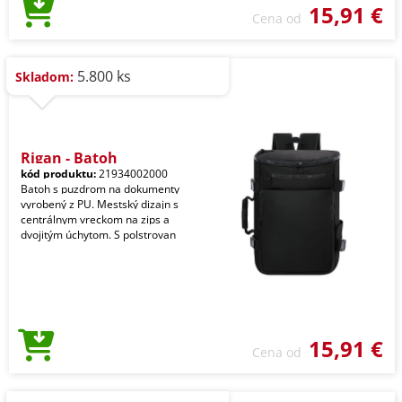
15,91 €
Cena od
5.800 ks
Skladom:
Rigan - Batoh
kód produktu:
21934002000
Batoh s puzdrom na dokumenty
vyrobený z PU. Mestský dizajn s
centrálnym vreckom na zips a
dvojitým úchytom. S polstrovan
15,91 €
Cena od