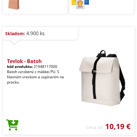
4.900 ks
Skladom:
Teylok - Batoh
kód produktu:
21948117000
Batoh vyrobený z mäkkej PU. S
hlavným vreckom a zapínaním na
pracku.
10,19 €
Cena od