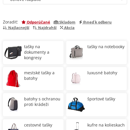
Zoradiť:
Odporúčané
Skladom
Ihneď k odberu
Najlacnejší
Najdrahší
Akcia
tašky na
tašky na notebooky
dokumenty a
kongresy
mestské tašky a
luxusné batohy
batohy
batohy s ochranou
športové tašky
proti krádeži
cestovné tašky
kufre na kolieskach