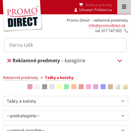
Košík je prázdny
Uživateľ:
Prihlásiť sa
Promo Direct – reklamné predmety
info@promodirect.sk
tel. 917 747 955
Reklamné predmety
– kategórie
Tašky a batohy
»
Reklamné predmety
Tašky a batohy