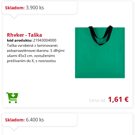
3.900 ks
Skladom:
Rhyker - Taška
kód produktu:
21943004000
Taška vyrobená z laminovanej
polypropylénovej tkaniny. S dlhými
ušami 45x3 cm, vystuženými
prešívaním do X, s nosnosťou
1,61 €
Cena od
6.400 ks
Skladom: