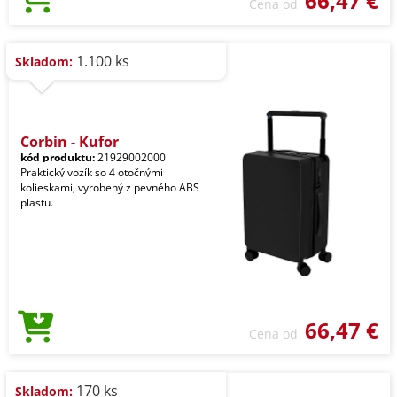
66,47 €
Cena od
1.100 ks
Skladom:
Corbin - Kufor
kód produktu:
21929002000
Praktický vozík so 4 otočnými
kolieskami, vyrobený z pevného ABS
plastu.
66,47 €
Cena od
170 ks
Skladom: