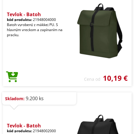
Teylok - Batoh
kód produktu:
21948004000
Batoh vyrobený z mäkkej PU. S
hlavným vreckom a zapínaním na
pracku.
10,19 €
Cena od
9.200 ks
Skladom:
Teylok - Batoh
kód produktu:
21948002000