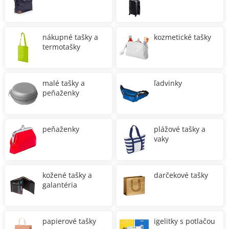
nákupné tašky a
kozmetické tašky
termotašky
malé tašky a
ľadvinky
peňaženky
peňaženky
plážové tašky a
vaky
kožené tašky a
darčekové tašky
galantéria
papierové tašky
igelitky s potlačou