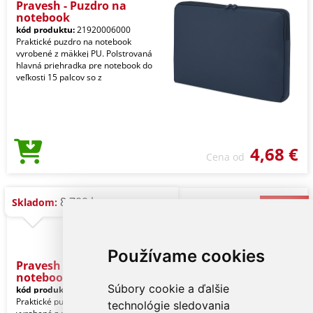
Pravesh - Puzdro na
notebook
kód produktu:
21920006000
Praktické puzdro na notebook
vyrobené z mäkkej PU. Polstrovaná
hlavná priehradka pre notebook do
veľkosti 15 palcov so z
4,68 €
Cena od
8.700 ks
Skladom:
Používame cookies
Pravesh - Puzdro na
notebook
Súbory cookie a ďalšie
kód produktu:
21920002000
Praktické puzdro na notebook
technológie sledovania