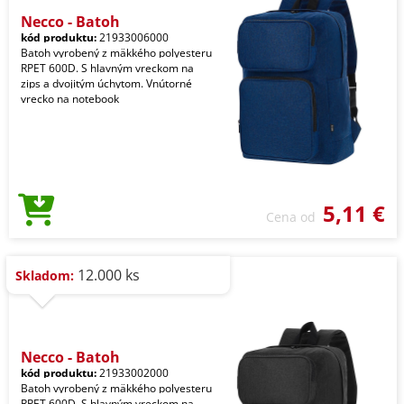
Necco - Batoh
kód produktu:
21933006000
Batoh vyrobený z mäkkého polyesteru
RPET 600D. S hlavným vreckom na
zips a dvojitým úchytom. Vnútorné
vrecko na notebook
5,11 €
Cena od
12.000 ks
Skladom:
Necco - Batoh
kód produktu:
21933002000
Batoh vyrobený z mäkkého polyesteru
RPET 600D. S hlavným vreckom na