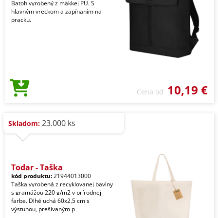
Batoh vyrobený z mäkkej PU. S
hlavným vreckom a zapínaním na
pracku.
10,19 €
Cena od
23.000 ks
Skladom:
Todar - Taška
kód produktu:
21944013000
Taška vyrobená z recyklovanej bavlny
s gramážou 220 g/m2 v prírodnej
farbe. Dlhé uchá 60x2,5 cm s
výstuhou, prešívaným p