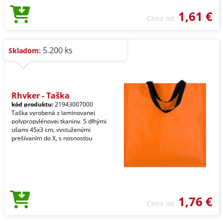
1,61 €
Cena od
5.200 ks
Skladom:
Rhyker - Taška
kód produktu:
21943007000
Taška vyrobená z laminovanej
polypropylénovej tkaniny. S dlhými
ušami 45x3 cm, vystuženými
prešívaním do X, s nosnosťou
1,76 €
Cena od