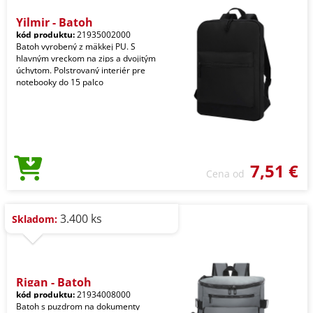
Yilmir - Batoh
kód produktu:
21935002000
Batoh vyrobený z mäkkej PU. S
hlavným vreckom na zips a dvojitým
úchytom. Polstrovaný interiér pre
notebooky do 15 palco
7,51 €
Cena od
3.400 ks
Skladom:
Rigan - Batoh
kód produktu:
21934008000
Batoh s puzdrom na dokumenty