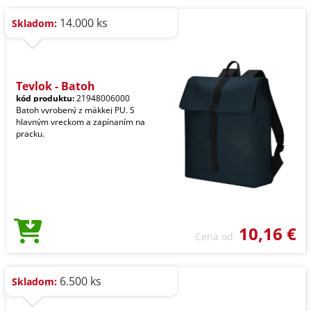
14.000 ks
Skladom:
Teylok - Batoh
kód produktu:
21948006000
Batoh vyrobený z mäkkej PU. S
hlavným vreckom a zapínaním na
pracku.
10,16 €
Cena od
6.500 ks
Skladom: