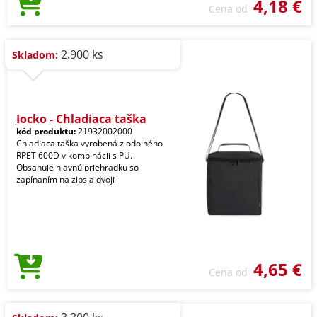
4,18 €
Cena od
2.900 ks
Skladom:
Jocko - Chladiaca taška
kód produktu:
21932002000
Chladiaca taška vyrobená z odolného
RPET 600D v kombinácii s PU.
Obsahuje hlavnú priehradku so
zapínaním na zips a dvoji
4,65 €
Cena od