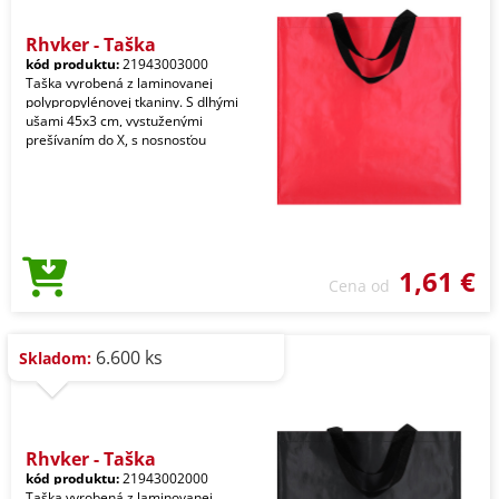
Rhyker - Taška
kód produktu:
21943003000
Taška vyrobená z laminovanej
polypropylénovej tkaniny. S dlhými
ušami 45x3 cm, vystuženými
prešívaním do X, s nosnosťou
1,61 €
Cena od
6.600 ks
Skladom:
Rhyker - Taška
kód produktu:
21943002000
Taška vyrobená z laminovanej