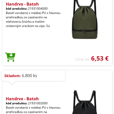
Handryx - Batoh
kód produktu:
21931004000
Batoh vyrobený z mäkkej PU s hlavnou
priehradkou so zapínaním na
sťahovaciu šnúrku a malým
vnútorným vreckom na zips. Sú
6,53 €
Cena od
6.800 ks
Skladom:
Handryx - Batoh
kód produktu:
21931002000
Batoh vyrobený z mäkkej PU s hlavnou
priehradkou so zapínaním na