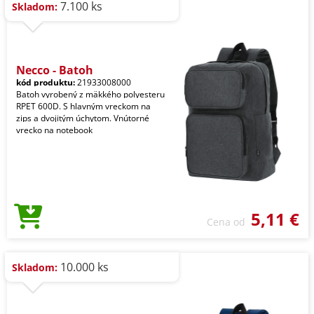
7.100 ks
Skladom:
Necco - Batoh
kód produktu:
21933008000
Batoh vyrobený z mäkkého polyesteru
RPET 600D. S hlavným vreckom na
zips a dvojitým úchytom. Vnútorné
vrecko na notebook
5,11 €
Cena od
10.000 ks
Skladom: