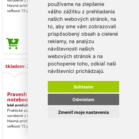
vyrobené z mäkkej PU. Polstrovaná
používame na zlepšenie
hlavná priehradka pre notebook do
veľkosti 15 palcov so z
vášho zážitku z prehliadania
našich webových stránok, na
to, aby sme vám zobrazovali
prispôsobený obsah a cielené
reklamy, na analýzu
4,21 €
Cena od
návštevnosti našich
webových stránok a na
pochopenie toho, odkiaľ naši
2.500 ks
Skladom:
návštevníci prichádzajú.
Súhlasím
Pravesh - Puzdro na
notebook
Odmietam
kód produktu:
21920001000
Praktické puzdro na notebook
Zmeniť moje nastavenia
vyrobené z mäkkej PU. Polstrovaná
hlavná priehradka pre notebook do
veľkosti 15 palcov so z