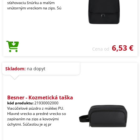
sťahovaciu šnúrku a malým
vnútorným vreckom na zips. Sú
6,53 €
Cena od
Skladom:
na dopyt
Besner - Kozmetická taška
kód produktu:
21930002000
Viacúčelové púzdro z mäkkej PU.
Hlavné vrecko a predné vrecko so
zapínaním na zips a kovovými
úchytmi. Súčasťou je aj pr