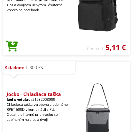
zips a dvojitým úchytom. Vnútorné
vrecko na notebook
5,11 €
Cena od
1.300 ks
Skladom:
Jocko - Chladiaca taška
kód produktu:
21932008000
Chladiaca taška vyrobená z odolného
RPET 600D v kombinácii s PU.
Obsahuje hlavnú priehradku so
zapínaním na zips a dvoji