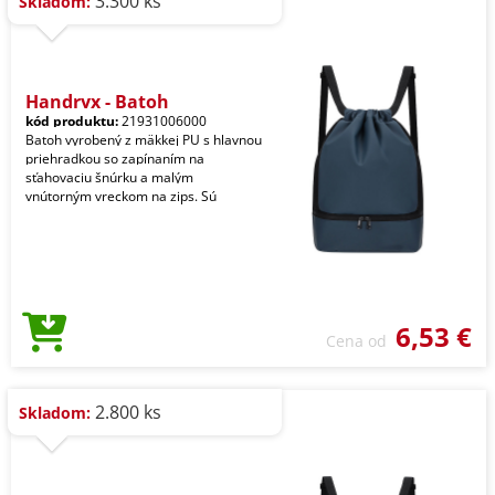
3.300 ks
Skladom:
Handryx - Batoh
kód produktu:
21931006000
Batoh vyrobený z mäkkej PU s hlavnou
priehradkou so zapínaním na
sťahovaciu šnúrku a malým
vnútorným vreckom na zips. Sú
6,53 €
Cena od
2.800 ks
Skladom: