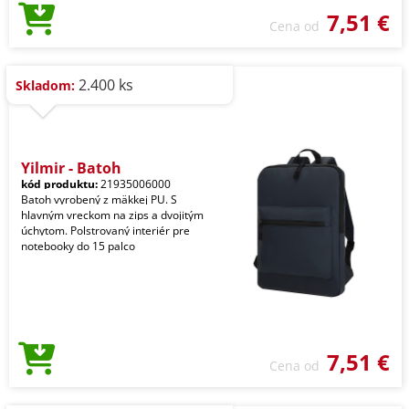
7,51 €
Cena od
2.400 ks
Skladom:
Yilmir - Batoh
kód produktu:
21935006000
Batoh vyrobený z mäkkej PU. S
hlavným vreckom na zips a dvojitým
úchytom. Polstrovaný interiér pre
notebooky do 15 palco
7,51 €
Cena od