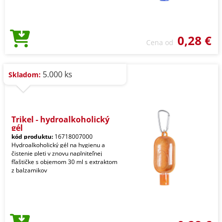
0,28 €
Cena od
5.000 ks
Skladom:
Trikel - hydroalkoholický
gél
kód produktu:
16718007000
Hydroalkoholický gél na hygienu a
čistenie pleti v znovu naplniteľnej
fľaštičke s objemom 30 ml s extraktom
z balzamikov