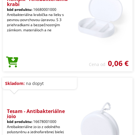
krabi
kód produktu:
16680001000
Antibakteriálna krabička na lieky s
pevnou povrchovou úpravou. S 3
priehradkami a bezpečnostným
zámkom. materiáloch a ne
0,06 €
Cena od
Skladom:
na dopyt
Tesam - Antibakteriálne
jojo
kód produktu:
16678001000
Antibakteriálne jo-jo z odolného
polystyrénu a jednofarebnej bielej