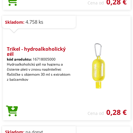
0,28 €
Cena od
4.758 ks
Skladom:
Trikel - hydroalkoholický
gél
kód produktu:
16718005000
Hydroalkoholický gél na hygienu a
čistenie pleti v znovu naplniteľnej
fľaštičke s objemom 30 ml s extraktom
z balzamikov
0,28 €
Cena od
Skladom:
na dopyt