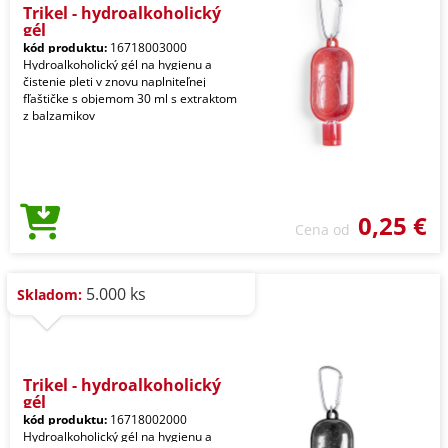
Trikel - hydroalkoholický
gél
kód produktu:
16718003000
Hydroalkoholický gél na hygienu a
čistenie pleti v znovu naplniteľnej
fľaštičke s objemom 30 ml s extraktom
z balzamikov
0,25 €
Cena od
5.000 ks
Skladom:
Trikel - hydroalkoholický
gél
kód produktu:
16718002000
Hydroalkoholický gél na hygienu a