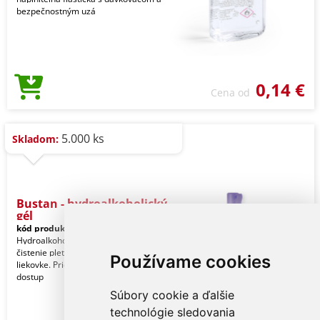
bezpečnostným uzá
0,14 €
Cena od
5.000 ks
Skladom:
Bustan - hydroalkoholický
gél
kód produktu:
16325174000
Hydroalkoholický sprej na hygienu a
čistenie pleti v 10ml znovu naplniteľnej
Používame cookies
liekovke. Priesvitné telo s uzáverom
dostup
Súbory cookie a ďalšie
technológie sledovania