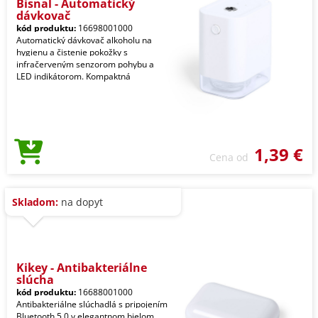
Bisnal - Automatický
dávkovač
kód produktu:
16698001000
Automatický dávkovač alkoholu na
hygienu a čistenie pokožky s
infračerveným senzorom pohybu a
LED indikátorom. Kompaktná
1,39 €
Cena od
Skladom:
na dopyt
Kikey - Antibakteriálne
slúcha
kód produktu:
16688001000
Antibakteriálne slúchadlá s pripojením
Bluetooth 5.0 v elegantnom bielom