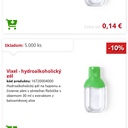
0,14 €
Cena od
5.000 ks
Skladom:
Vixel - hydroalkoholický
gél
kód produktu:
16720004000
Hydroalkoholický gél na hygienu a
čistenie pleti v plniteľnej fľaštičke s
objemom 30 ml s extraktom z
balsamikovej aloe