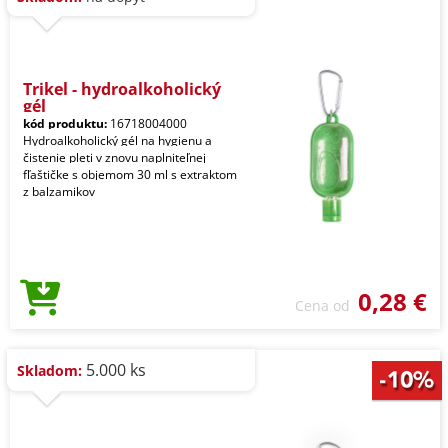
Trikel - hydroalkoholický
gél
kód produktu:
16718004000
Hydroalkoholický gél na hygienu a
čistenie pleti v znovu naplniteľnej
fľaštičke s objemom 30 ml s extraktom
z balzamikov
0,28 €
Cena od
5.000 ks
Skladom: