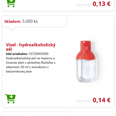
0,13 €
Cena od
5.000 ks
Skladom:
Vixel - hydroalkoholický
gél
kód produktu:
16720003000
Hydroalkoholický gél na hygienu a
čistenie pleti v plniteľnej fľaštičke s
objemom 30 ml s extraktom z
balsamikovej aloe
0,14 €
Cena od