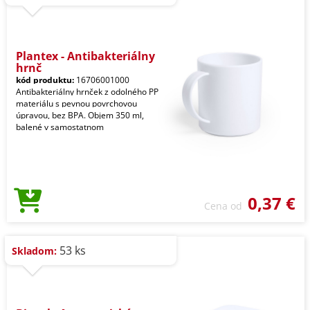
Plantex - Antibakteriálny
hrnč
kód produktu:
16706001000
Antibakteriálny hrnček z odolného PP
materiálu s pevnou povrchovou
úpravou, bez BPA. Objem 350 ml,
balené v samostatnom
0,37 €
Cena od
53 ks
Skladom: