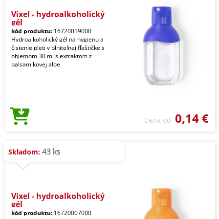
Vixel - hydroalkoholický
gél
kód produktu:
16720019000
Hydroalkoholický gél na hygienu a
čistenie pleti v plniteľnej fľaštičke s
objemom 30 ml s extraktom z
balsamikovej aloe
0,14 €
Cena od
43 ks
Skladom:
Vixel - hydroalkoholický
gél
kód produktu:
16720007000