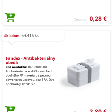
0,28 €
Cena od
54.416 ks
Skladom:
Fandex - Antibakteriálny
obedá
kód produktu:
16708001000
Antibakteriálna krabička na obed z
odolného PP materiálu s pevnou
povrchovou úpravou, bez BPA. Dve
priehradky, každá s o
2,80 €