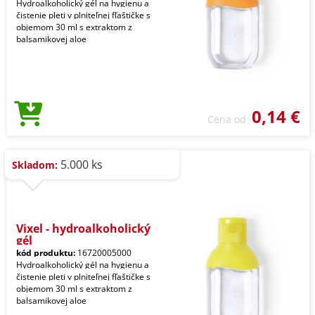
Hydroalkoholický gél na hygienu a
čistenie pleti v plniteľnej fľaštičke s
objemom 30 ml s extraktom z
balsamikovej aloe
0,14 €
Cena od
5.000 ks
Skladom:
Vixel - hydroalkoholický
gél
kód produktu:
16720005000
Hydroalkoholický gél na hygienu a
čistenie pleti v plniteľnej fľaštičke s
objemom 30 ml s extraktom z
balsamikovej aloe