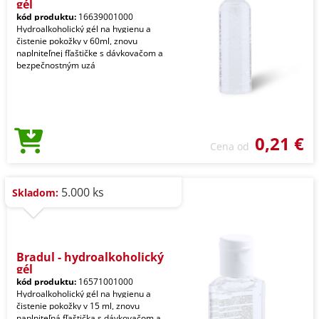
gél
kód produktu:
16639001000
Hydroalkoholický gél na hygienu a
čistenie pokožky v 60ml, znovu
naplniteľnej fľaštičke s dávkovačom a
bezpečnostným uzá
0,21 €
Cena od
5.000 ks
Skladom:
Bradul - hydroalkoholický
gél
kód produktu:
16571001000
Hydroalkoholický gél na hygienu a
čistenie pokožky v 15 ml, znovu
naplniteľná fľaštička s dávkovačom a