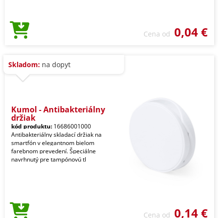
0,04 €
Cena od
Skladom:
na dopyt
Kumol - Antibakteriálny
držiak
kód produktu:
16686001000
Antibakteriálny skladací držiak na
smartfón v elegantnom bielom
farebnom prevedení. Špeciálne
navrhnutý pre tampónovú tl
0,14 €
Cena od