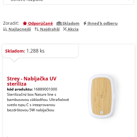
Zoradiť:
Odporúčané
Skladom
Ihneď k odberu
Najlacnejší
Najdrahší
Akcia
1.288 ks
Skladom:
Strey - Nabíjačka UV
steriliza
kód produktu:
16889001000
Sterilizačný box Nature line s
bambusovou základňou. Ultrafialové
svetlo typu C s integrovanou
bezdrôtovou 5W nabíjačkou