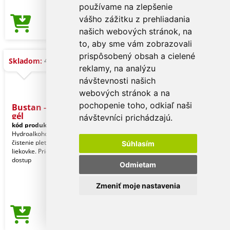
používame na zlepšenie
vášho zážitku z prehliadania
0,16 €
Cena od
našich webových stránok, na
to, aby sme vám zobrazovali
prispôsobený obsah a cielené
4 ks
Skladom:
reklamy, na analýzu
návštevnosti našich
webových stránok a na
pochopenie toho, odkiaľ naši
Bustan - hydroalkoholický
gél
návštevníci prichádzajú.
kód produktu:
16325019000
Hydroalkoholický sprej na hygienu a
čistenie pleti v 10ml znovu naplniteľnej
Súhlasím
liekovke. Priesvitné telo s uzáverom
dostup
Odmietam
Zmeniť moje nastavenia
0,16 €
Cena od