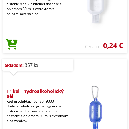
čistenie pleti v plniteľnej fľaštičke s
objemom 30 ml s extraktom z
balzamikového aloe
0,24 €
Cena od
357 ks
Skladom:
Trikel - hydroalkoholický
gél
kód produktu:
16718019000
Hydroalkoholický gél na hygienu a
čistenie pleti v znovu naplniteľnej
fľaštičke s objemom 30 ml s extraktom
z balzamikov