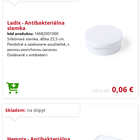
Ladix - Antibakteriálna
slamka
kód produktu:
16682001000
Silikónová slamka, dĺžka 25,5 cm.
Flexibilné a opakovane použiteľné, s
pevnou povrchovou úpravou.
Dodávané v antibakteri
0,06 €
Cena od
Skladom:
na dopyt
Hempix - Antibakteriálna