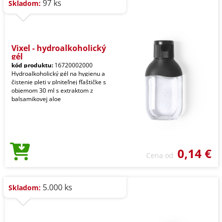
97 ks
Skladom:
Vixel - hydroalkoholický
gél
kód produktu:
16720002000
Hydroalkoholický gél na hygienu a
čistenie pleti v plniteľnej fľaštičke s
objemom 30 ml s extraktom z
balsamikovej aloe
0,14 €
Cena od
5.000 ks
Skladom: