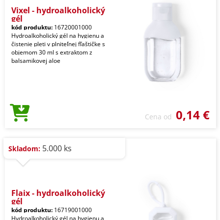
Vixel - hydroalkoholický
gél
kód produktu:
16720001000
Hydroalkoholický gél na hygienu a
čistenie pleti v plniteľnej fľaštičke s
objemom 30 ml s extraktom z
balsamikovej aloe
0,14 €
Cena od
5.000 ks
Skladom:
Flaix - hydroalkoholický
gél
kód produktu:
16719001000
Hydroalkoholický gél na hygienu a