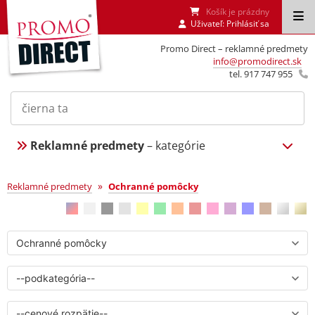
Košík je prázdny
Uživateľ:
Prihlásiť sa
Promo Direct – reklamné predmety
info@promodirect.sk
tel. 917 747 955
Reklamné predmety
– kategórie
Ochranné pomôcky
»
Reklamné predmety
Ochranné pomôcky