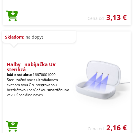
3,13 €
Cena od
Skladom:
na dopyt
Halby - nabíjačka UV
sterilizá
kód produktu:
16670001000
Sterilizačný box s ultrafialovým
svetlom typu C s integrovanou
bezdrôtovou nabíjačkou smartfónu vo
veku. Špeciálne navrh
2,16 €
Cena od