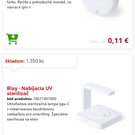
farby. Rýchla a jednoduchá montáž, na
návrat k tým n
0,11 €
Cena od
1.350 ks
Skladom:
Blay - Nabíjacia UV
sterilizač
kód produktu:
16671001000
Ultrafialová sterilizačná lampa typu C
s integrovanou bezdrôtovou
nabíjačkou pre smartfóny. Špeciálne
navrhnutá na elimi