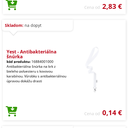
2,83 €
Cena od
Skladom:
na dopyt
Yest - Antibakteriálna
šnúrka
kód produktu:
16884001000
Antibakteriálna šnúrka na krk z
bieleho polyesteru s kovovou
karabínou. Výrobky s antibakteriálnou
úpravou dokážu drasti
0,14 €
Cena od