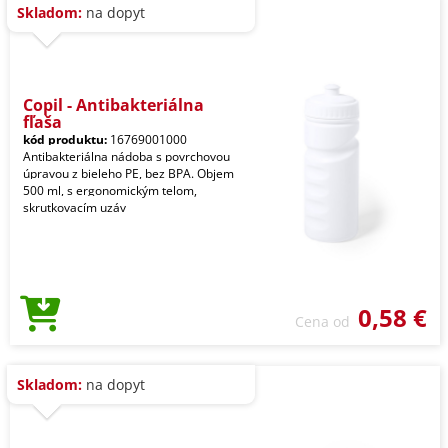
Skladom:
na dopyt
Copil - Antibakteriálna
fľaša
kód produktu:
16769001000
Antibakteriálna nádoba s povrchovou
úpravou z bieleho PE, bez BPA. Objem
500 ml, s ergonomickým telom,
skrutkovacím uzáv
0,58 €
Cena od
Skladom:
na dopyt