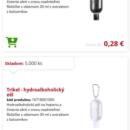
čistenie pleti v znovu naplniteľnej
fľaštičke s objemom 30 ml s extraktom
z balzamikov
0,28 €
Cena od
5.000 ks
Skladom:
Trikel - hydroalkoholický
gél
kód produktu:
16718001000
Hydroalkoholický gél na hygienu a
čistenie pleti v znovu naplniteľnej
fľaštičke s objemom 30 ml s extraktom
z balzamikov