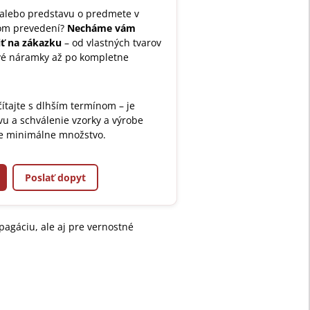
 alebo predstavu o predmete v
nom prevedení?
Necháme vám
ť na zákazku
– od vlastných tvarov
ové náramky až po kompletne
ítajte s dlhším termínom – je
vu a schválenie vzorky a výrobe
e minimálne množstvo.
Poslať dopyt
agáciu, ale aj pre vernostné