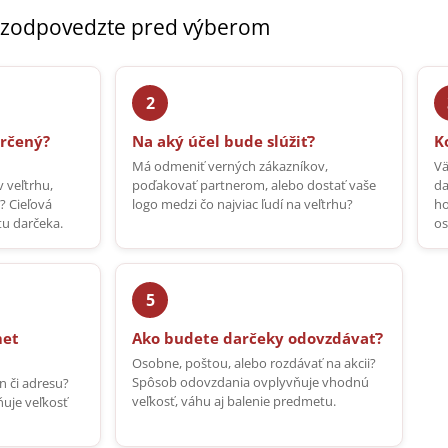
si zodpovedzte pred výberom
určený?
Na aký účel bude slúžiť?
K
Má odmeniť verných zákazníkov,
Vä
 veľtrhu,
poďakovať partnerom, alebo dostať vaše
da
? Cieľová
logo medzi čo najviac ľudí na veľtrhu?
ho
tu darčeka.
os
met
Ako budete darčeky odovzdávať?
Osobne, poštou, alebo rozdávať na akcii?
Spôsob odovzdania ovplyvňuje vhodnú
ón či adresu?
veľkosť, váhu aj balenie predmetu.
uje veľkosť