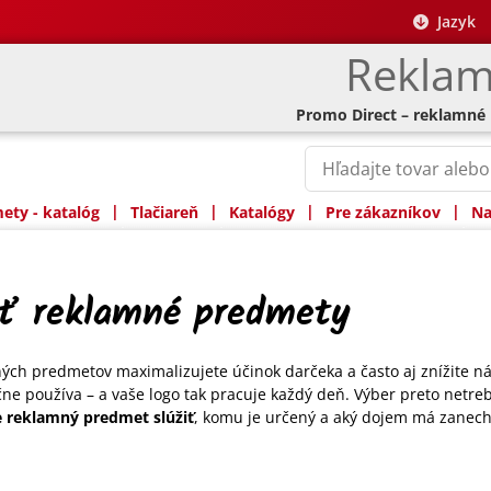
Jazyk
Reklam
Promo Direct – reklamné
|
|
|
|
ty - katalóg
Tlačiareň
Katalógy
Pre zákazníkov
Na
ať reklamné predmety
h predmetov maximalizujete účinok darčeka a často aj znížite n
e používa – a vaše logo tak pracuje každý deň. Výber preto netreb
e reklamný predmet slúžiť
, komu je určený a aký dojem má zanech