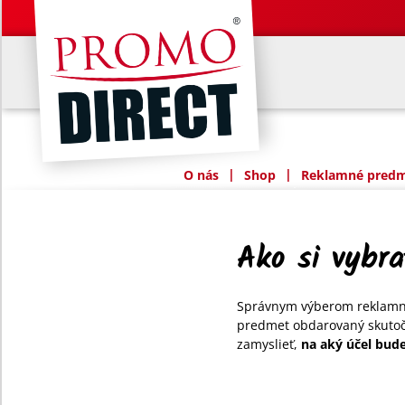
|
|
O nás
Shop
Reklamné predme
Ako si vybr
Správnym výberom reklamnýc
predmet obdarovaný skutočn
zamyslieť,
na aký účel bud