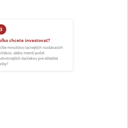
oľko chcete investovať?
čšie množstvo lacnejších rozdávacích
rčekov, alebo menší počet
dnotnejších darčekov pre dôležité
oby?