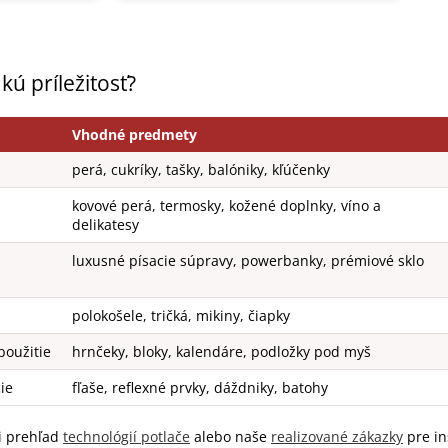
ú príležitosť?
Vhodné predmety
perá, cukríky, tašky, balóniky, kľúčenky
kovové perá, termosky, kožené doplnky, víno a
delikatesy
luxusné písacie súpravy, powerbanky, prémiové sklo
polokošele, tričká, mikiny, čiapky
použitie
hrnčeky, bloky, kalendáre, podložky pod myš
ie
fľaše, reflexné prvky, dáždniky, batohy
si prehľad
technológií potlače
alebo naše
realizované zákazky
pre in