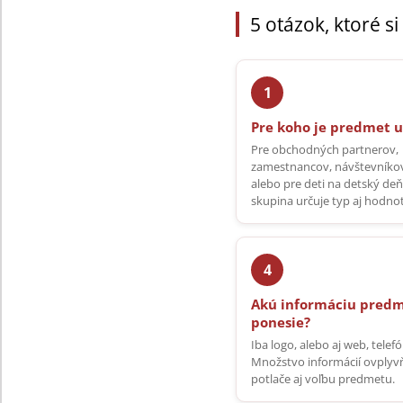
5 otázok, ktoré 
Pre koho je predmet 
Pre obchodných partnerov,
zamestnancov, návštevníkov
alebo pre deti na detský deň
skupina určuje typ aj hodno
Akú informáciu pred
ponesie?
Iba logo, alebo aj web, telef
Množstvo informácií ovplyvň
potlače aj voľbu predmetu.