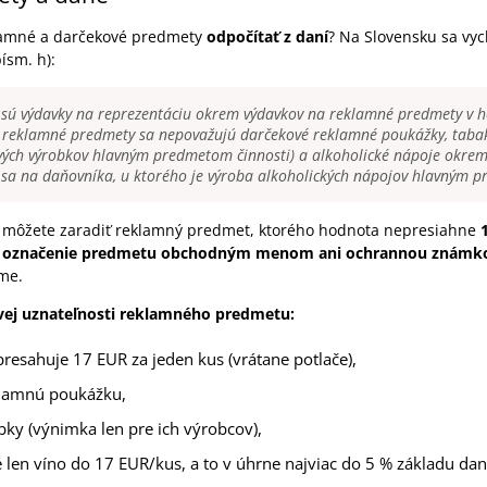
klamné a darčekové predmety
odpočítať z daní
? Na Slovensku sa vyc
ísm. h):
sú výdavky na reprezentáciu okrem výdavkov na reklamné predmety v h
 reklamné predmety sa nepovažujú darčekové reklamné poukážky, taba
vých výrobkov hlavným predmetom činnosti) a alkoholické nápoje okrem 
 sa na daňovníka, u ktorého je výroba alkoholických nápojov hlavným p
 môžete zaradiť reklamný predmet, ktorého hodnota nepresiahne
e označenie predmetu obchodným menom ani ochrannou známk
me.
ej uznateľnosti reklamného predmetu:
esahuje 17 EUR za jeden kus (vrátane potlače),
klamnú poukážku,
ky (výnimka len pre ich výrobcov),
é len víno do 17 EUR/kus, a to v úhrne najviac do 5 % základu dan