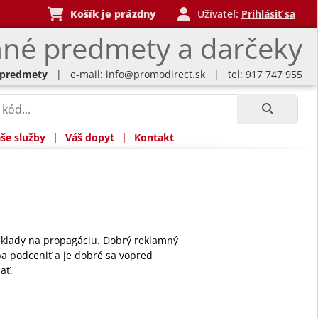
Košík je prázdny
Uživateľ:
Prihlásiť sa
né predmety a darčeky
 predmety
| e-mail:
info@promodirect.sk
| tel: 917 747 955
|
|
še služby
Váš dopyt
Kontakt
áklady na propagáciu. Dobrý reklamný
a podceniť a je dobré sa vopred
ať.