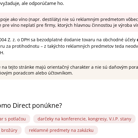
vyžaduje, ale odporúčame ho.
ápoje ako víno (napr. destiláty) nie sú reklamným predmetom vôbec 
 pre víno neplatí pre firmy, ktorých hlavnou činnosťou je výroba ví
004 Z. z. o DPH sa bezodplatné dodanie tovaru na obchodné účely
ru za protihodnotu – z takýchto reklamných predmetov teda neodvá
H.
 na tejto stránke majú orientačný charakter a nie sú daňovým por
aňovým poradcom alebo účtovníkom.
omo Direct ponúkne?
ar s potlačou
darčeky na konferencie, kongresy, V.I.P. stany
, brožúry
reklamné predmety na zakázku