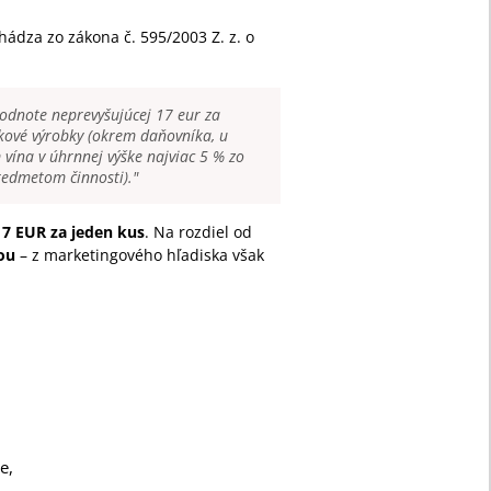
hádza zo zákona č. 595/2003 Z. z. o
odnote neprevyšujúcej 17 eur za
kové výrobky (okrem daňovníka, u
vína v úhrnnej výške najviac 5 % zo
redmetom činnosti)."
17 EUR za jeden kus
. Na rozdiel od
ou
– z marketingového hľadiska však
e,