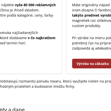
u nájdete
vyše 80 000 reklamných
Máte originálny nápad
väčšina je ihneď skladom.
inom dizajne či fareb
ltre podľa kategórie, ceny, farby
takýto predmet vyrobi
magnetiek cez silikón
custom produkty.
 ponuka najžiadanejších
 ktoré dodávame
v čo najkratšom
Pri výrobe na mieru poč
keď termín horí.
potrebný čas na prípra
zodpovedá aj adekvátn
Výroba na zákazku
dstavujú rozmanitú ponuku tovaru, ktorú využijete nielen na prop
hodným priateľom a budovanie imidžu firmy.
ty a dane