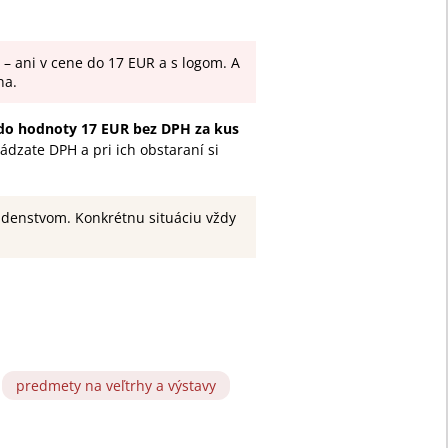
– ani v cene do 17 EUR a s logom. A
na.
do hodnoty 17 EUR bez DPH za kus
dzate DPH a pri ich obstaraní si
adenstvom. Konkrétnu situáciu vždy
predmety na veľtrhy a výstavy