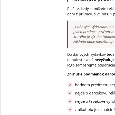
Riešite, kedy si môžete re
dani z príjmov, § 21 ods. 1 p
„Daňovými výdavkami nie 
jeden predmet, pričom za
ktorého je výroba tabako
základu dane (nevzťahuje
Do daňových výdavkov teda
minulosti sa už
nevyžaduj
logo samozrejme odporúča
Zhrnutie podmienok daňov
hodnota predmetu nepr
nejde o darčekovú re
nejde o tabakové výrob
z alkoholu je uznateľn