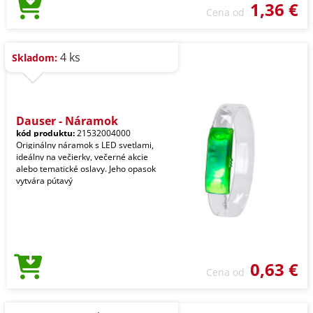
1,36 €
Cena od
4 ks
Skladom:
Dauser - Náramok
kód produktu:
21532004000
Originálny náramok s LED svetlami,
ideálny na večierky, večerné akcie
alebo tematické oslavy. Jeho opasok
vytvára pútavý
0,63 €
Cena od