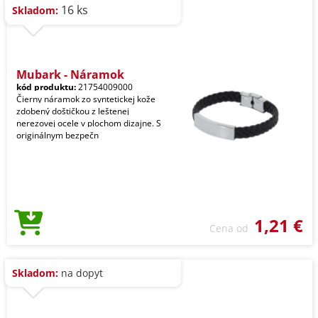
16 ks
Skladom:
Mubark - Náramok
kód produktu:
21754009000
Čierny náramok zo syntetickej kože
zdobený doštičkou z leštenej
nerezovej ocele v plochom dizajne. S
originálnym bezpečn
1,21 €
Cena od
Skladom:
na dopyt