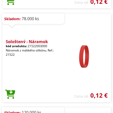
0,12 €
Cena od
78.000 ks
Skladom:
Sploštený - Náramok
kód produktu:
21522003000
Náramok z mäkkého silikónu. Ref.:
21522
0,12 €
Cena od
120.000 ks
Skladom: