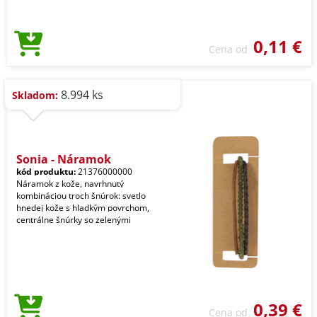
0,11 €
Cena od
8.994 ks
Skladom:
Sonja - Náramok
kód produktu:
21376000000
Náramok z kože, navrhnutý
kombináciou troch šnúrok: svetlo
hnedej kože s hladkým povrchom,
centrálne šnúrky so zelenými
0,39 €
Cena od