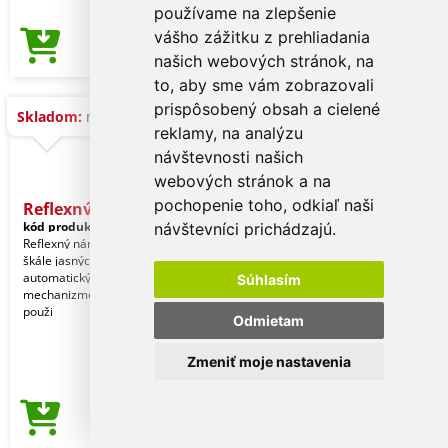
používame na zlepšenie
vášho zážitku z prehliadania
0,14 €
Cena od
našich webových stránok, na
to, aby sme vám zobrazovali
prispôsobený obsah a cielené
Skladom:
na dopyt
reklamy, na analýzu
návštevnosti našich
webových stránok a na
pochopenie toho, odkiaľ naši
Reflexný - Náramok
kód produktu:
19550003000
návštevníci prichádzajú.
Reflexný náramok z PVC v širokej
škále jasných odtieňov. S
automatickým nastavovacím
Súhlasím
mechanizmom. Nie je určený na
použi
Odmietam
Zmeniť moje nastavenia
0,14 €
Cena od