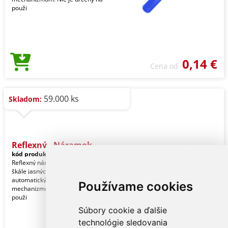
použi
0,14 €
Cena od
59.000 ks
Skladom:
Reflexný - Náramok
kód produktu:
19550005000
Reflexný náramok z PVC v širokej
škále jasných odtieňov. S
automatickým nastavovacím
Používame cookies
mechanizmom. Nie je určený na
použi
Súbory cookie a ďalšie
technológie sledovania