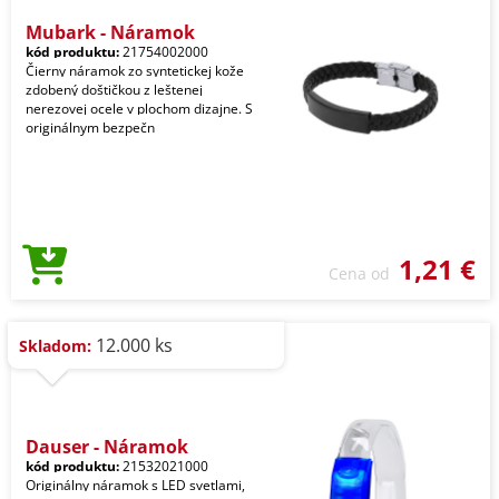
Mubark - Náramok
kód produktu:
21754002000
Čierny náramok zo syntetickej kože
zdobený doštičkou z leštenej
nerezovej ocele v plochom dizajne. S
originálnym bezpečn
1,21 €
Cena od
12.000 ks
Skladom:
Dauser - Náramok
kód produktu:
21532021000
Originálny náramok s LED svetlami,