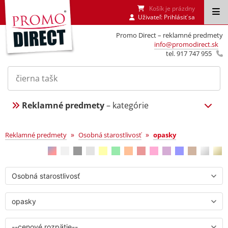
Košík je prázdny
Uživateľ:
Prihlásiť sa
Promo Direct – reklamné predmety
info@promodirect.sk
tel. 917 747 955
Reklamné predmety
– kategórie
opasky
»
»
Reklamné predmety
Osobná starostlivosť
opasky