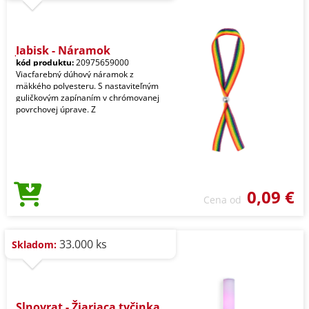
Jabisk - Náramok
kód produktu:
20975659000
Viacfarebný dúhový náramok z
mäkkého polyesteru. S nastaviteľným
guličkovým zapínaním v chrómovanej
povrchovej úprave. Z
0,09 €
Cena od
33.000 ks
Skladom:
Slnovrat - Žiariaca tyčinka