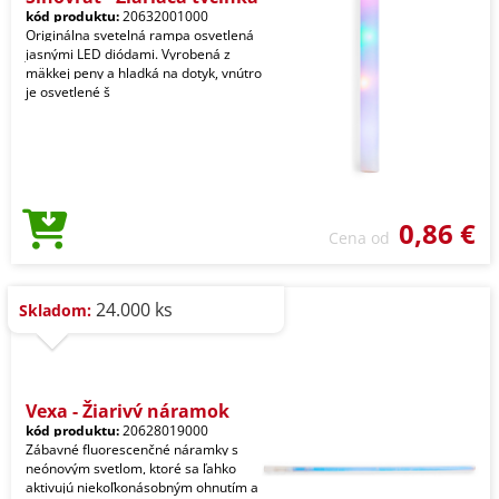
kód produktu:
20632001000
Originálna svetelná rampa osvetlená
jasnými LED diódami. Vyrobená z
mäkkej peny a hladká na dotyk, vnútro
je osvetlené š
0,86 €
Cena od
24.000 ks
Skladom:
Vexa - Žiarivý náramok
kód produktu:
20628019000
Zábavné fluorescenčné náramky s
neónovým svetlom, ktoré sa ľahko
aktivujú niekoľkonásobným ohnutím a