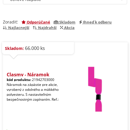
Zoradiť:
Odporúčané
Skladom
Ihneď k odberu
Najlacnejší
Najdrahší
Akcia
66.000 ks
Skladom:
Clasmy - Náramok
kód produktu:
21942703000
Náramok na zápästie pre akcie,
vyrobený z odolného a mäkkého
polyesteru. S nastaviteľným
bezpečnostným zapínaním. Ref.: