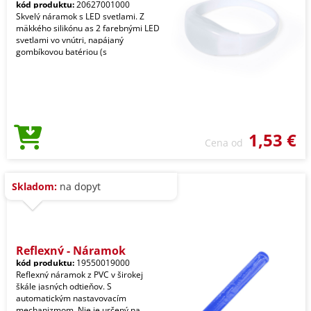
kód produktu:
20627001000
Skvelý náramok s LED svetlami. Z
mäkkého silikónu as 2 farebnými LED
svetlami vo vnútri, napájaný
gombíkovou batériou (s
1,53 €
Cena od
Skladom:
na dopyt
Reflexný - Náramok
kód produktu:
19550019000
Reflexný náramok z PVC v širokej
škále jasných odtieňov. S
automatickým nastavovacím
mechanizmom. Nie je určený na