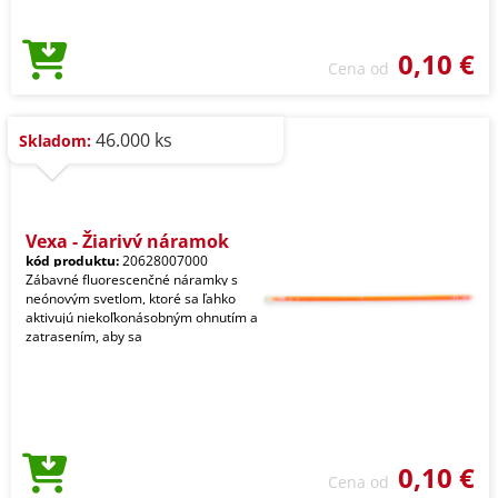
0,10 €
Cena od
46.000 ks
Skladom:
Vexa - Žiarivý náramok
kód produktu:
20628007000
Zábavné fluorescenčné náramky s
neónovým svetlom, ktoré sa ľahko
aktivujú niekoľkonásobným ohnutím a
zatrasením, aby sa
0,10 €
Cena od