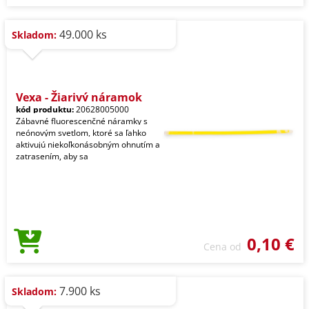
49.000 ks
Skladom:
Vexa - Žiarivý náramok
kód produktu:
20628005000
Zábavné fluorescenčné náramky s
neónovým svetlom, ktoré sa ľahko
aktivujú niekoľkonásobným ohnutím a
zatrasením, aby sa
0,10 €
Cena od
7.900 ks
Skladom: