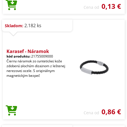
0,13 €
Cena od
2.182 ks
Skladom:
Karasef - Náramok
kód produktu:
21755009000
Čierny náramok zo syntetickej kože
zdobený plochým dizajnom z leštenej
nerezovej ocele. S originálnym
magnetickým bezpeč
0,86 €
Cena od