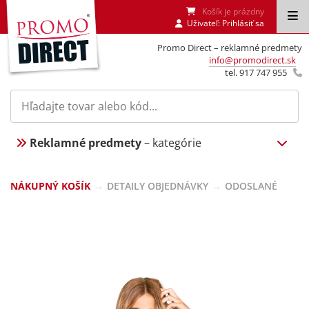
Košík je prázdny
Uživateľ:
Prihlásiť sa
Promo Direct – reklamné predmety
info@promodirect.sk
tel. 917 747 955
Reklamné predmety
– kategórie
NÁKUPNÝ KOŠÍK
→
DETAILY OBJEDNÁVKY
→
ODOSLANÉ