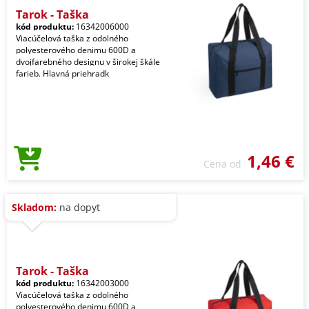
Tarok - Taška
kód produktu:
16342006000
Viacúčelová taška z odolného
polyesterového denimu 600D a
dvojfarebného designu v širokej škále
farieb. Hlavná priehradk
1,46 €
Cena od
Skladom:
na dopyt
Tarok - Taška
kód produktu:
16342003000
Viacúčelová taška z odolného
polyesterového denimu 600D a