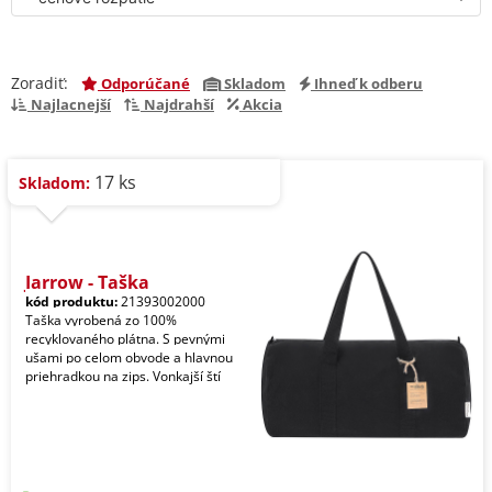
Zoradiť:
Odporúčané
Skladom
Ihneď k odberu
Najlacnejší
Najdrahší
Akcia
17 ks
Skladom:
Jarrow - Taška
kód produktu:
21393002000
Taška vyrobená zo 100%
recyklovaného plátna. S pevnými
ušami po celom obvode a hlavnou
priehradkou na zips. Vonkajší ští