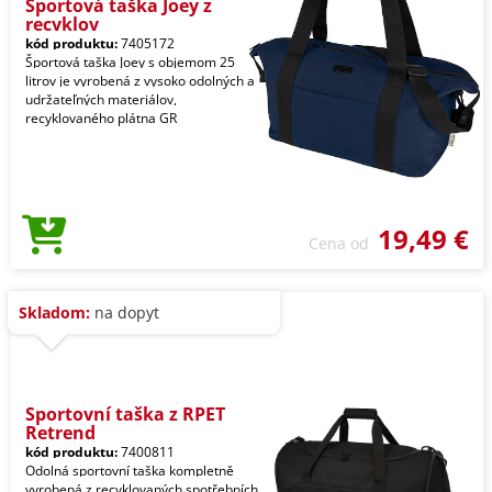
Športová taška Joey z
recyklov
kód produktu:
7405172
Športová taška Joey s objemom 25
litrov je vyrobená z vysoko odolných a
udržateľných materiálov,
recyklovaného plátna GR
19,49 €
Cena od
Skladom:
na dopyt
Sportovní taška z RPET
Retrend
kód produktu:
7400811
Odolná sportovní taška kompletně
vyrobená z recyklovaných spotřebních