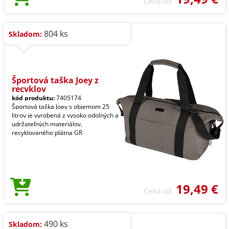
Cena od
804 ks
Skladom:
Športová taška Joey z
recyklov
kód produktu:
7405174
Športová taška Joey s objemom 25
litrov je vyrobená z vysoko odolných a
udržateľných materiálov,
recyklovaného plátna GR
19,49 €
Cena od
490 ks
Skladom: