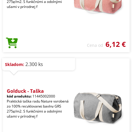
275g/m2. S funkčnými a odolnými
ušami v prírodnej f
6,12 €
Cena od
2.300 ks
Skladom:
Golduck - Taška
kód produktu:
11445002000
Praktická taška radu Nature vyrobená
zo 100% recyklovanej bavlny GRS
275g/m2. S funkčnými a odolnými
ušami v prírodnej f