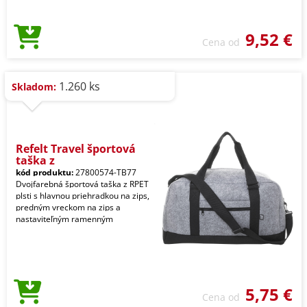
9,52 €
Cena od
1.260 ks
Skladom:
Refelt Travel športová
taška z
kód produktu:
27800574-TB77
Dvojfarebná športová taška z RPET
plsti s hlavnou priehradkou na zips,
predným vreckom na zips a
nastaviteľným ramenným
5,75 €
Cena od