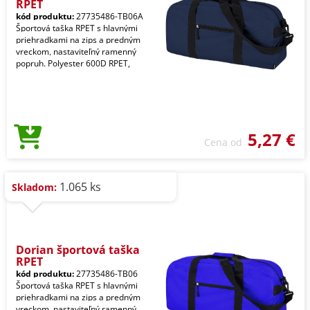
RPET
kód produktu:
27735486-TB06A
Športová taška RPET s hlavnými
priehradkami na zips a predným
vreckom, nastaviteľný ramenný
popruh. Polyester 600D RPET,
5,27 €
Cena od
1.065 ks
Skladom:
Dorian športová taška
RPET
kód produktu:
27735486-TB06
Športová taška RPET s hlavnými
priehradkami na zips a predným
vreckom, nastaviteľný ramenný