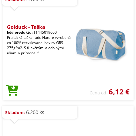
Golduck - Taška
kód produktu:
11445019000
Praktická taška radu Nature vyrobená
zo 100% recyklovanej bavlny GRS
275g/m2. S funkčnými a odolnými
ušami v prírodnej f
6,12 €
Cena od
6.200 ks
Skladom: