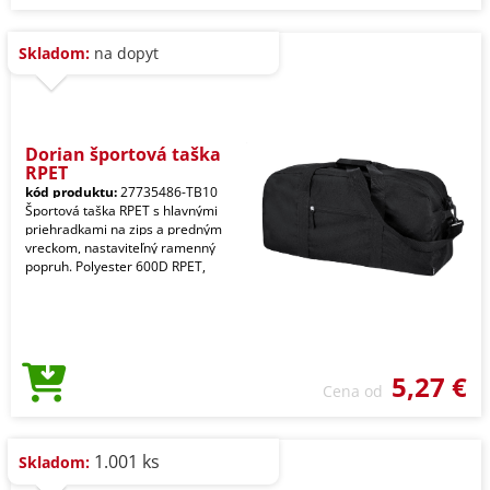
Skladom:
na dopyt
Dorian športová taška
RPET
kód produktu:
27735486-TB10
Športová taška RPET s hlavnými
priehradkami na zips a predným
vreckom, nastaviteľný ramenný
popruh. Polyester 600D RPET,
5,27 €
Cena od
1.001 ks
Skladom: