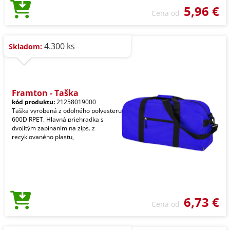
5,96 €
Cena od
4.300 ks
Skladom:
Framton - Taška
kód produktu:
21258019000
Taška vyrobená z odolného polyesteru
600D RPET. Hlavná priehradka s
dvojitým zapínaním na zips. z
recyklovaného plastu,
6,73 €
Cena od