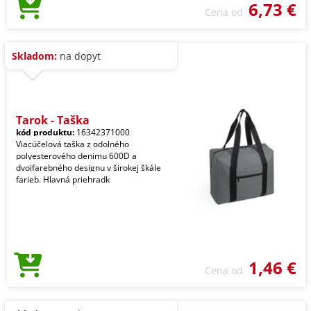
6,73 €
Cena od
Skladom:
na dopyt
Tarok - Taška
kód produktu:
16342371000
Viacúčelová taška z odolného
polyesterového denimu 600D a
dvojfarebného designu v širokej škále
farieb. Hlavná priehradk
1,46 €
Cena od