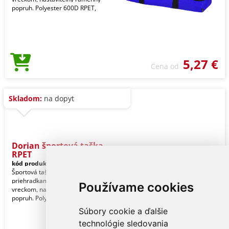
popruh. Polyester 600D RPET,
5,27 €
Cena od
Skladom:
na dopyt
Dorian športová taška
RPET
kód produktu:
27735486-TB05
Športová taška RPET s hlavnými
priehradkami na zips a predným
Používame cookies
vreckom, nastaviteľný ramenný
popruh. Polyester 600D RPET,
Súbory cookie a ďalšie
technológie sledovania