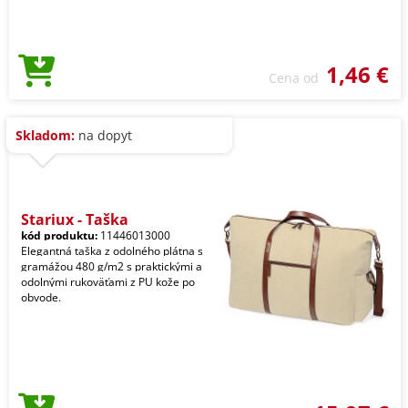
1,46 €
Cena od
Skladom:
na dopyt
Stariux - Taška
kód produktu:
11446013000
Elegantná taška z odolného plátna s
gramážou 480 g/m2 s praktickými a
odolnými rukoväťami z PU kože po
obvode.