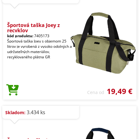
Športová taška Joey z
recyklov
kód produktu:
7405173
Športová taška Joey s objemom 25
litrov je vyrobená z vysoko odolných a
udržateľných materiálov,
recyklovaného plátna GR
19,49 €
Cena od
3.434 ks
Skladom: