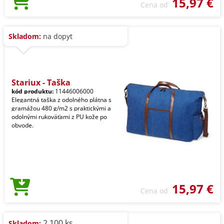
15,97 €
Cena od
Skladom:
na dopyt
Stariux - Taška
kód produktu:
11446006000
Elegantná taška z odolného plátna s
gramážou 480 g/m2 s praktickými a
odolnými rukoväťami z PU kože po
obvode.
15,97 €
Cena od
2.100 ks
Skladom: