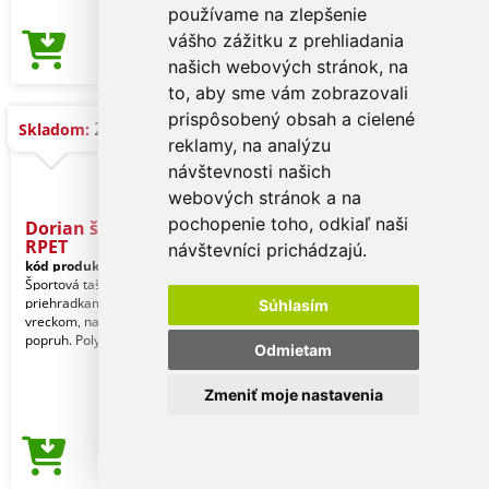
používame na zlepšenie
vášho zážitku z prehliadania
5,27 €
Cena od
našich webových stránok, na
to, aby sme vám zobrazovali
prispôsobený obsah a cielené
24 ks
Skladom:
reklamy, na analýzu
návštevnosti našich
webových stránok a na
pochopenie toho, odkiaľ naši
Dorian športová taška
RPET
návštevníci prichádzajú.
kód produktu:
27735486-TB03
Športová taška RPET s hlavnými
priehradkami na zips a predným
Súhlasím
vreckom, nastaviteľný ramenný
popruh. Polyester 600D RPET,
Odmietam
Zmeniť moje nastavenia
5,27 €
Cena od