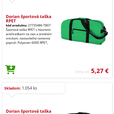
Dorian športová taška
RPET
kód produktu:
27735486-TB07
Športová taška RPET s hlavnými
priehradkami na zips a predným
vreckom, nastaviteľný ramenný
popruh. Polyester 600D RPET,
5,27 €
Cena od
1.054 ks
Skladom:
Dorian športová taška