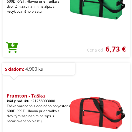
600D RPET. Hlavná priehradka s
dvojitým zapínaním na zips. z
recyklovaného plastu,
6,73 €
Cena od
4.900 ks
Skladom:
Framton - Taška
kód produktu:
21258003000
Taška vyrobená z odolného polyesteru
600D RPET. Hlavná priehradka s
dvojitým zapínaním na zips. z
recyklovaného plastu,