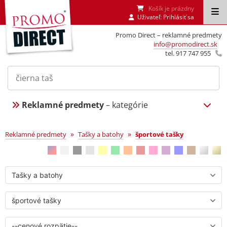
Košík je prázdny
Uživateľ:
Prihlásiť sa
Promo Direct – reklamné predmety
info@promodirect.sk
tel. 917 747 955
Reklamné predmety
– kategórie
športové tašky
»
»
Reklamné predmety
Tašky a batohy
športové tašky