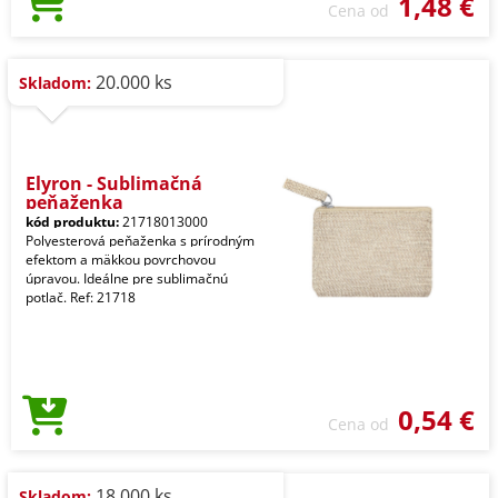
1,48 €
Cena od
20.000 ks
Skladom:
Elyron - Sublimačná
peňaženka
kód produktu:
21718013000
Polyesterová peňaženka s prírodným
efektom a mäkkou povrchovou
úpravou. Ideálne pre sublimačnú
potlač. Ref: 21718
0,54 €
Cena od
18.000 ks
Skladom: