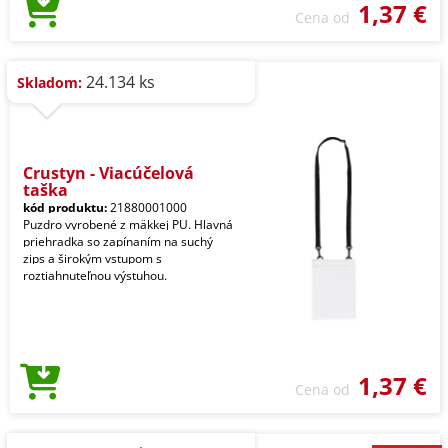
1,37 €
Cena od
24.134 ks
Skladom:
Crustyn - Viacúčelová
taška
kód produktu:
21880001000
Puzdro vyrobené z mäkkej PU. Hlavná
priehradka so zapínaním na suchý
zips a širokým vstupom s
roztiahnuteľnou výstuhou.
1,37 €
Cena od