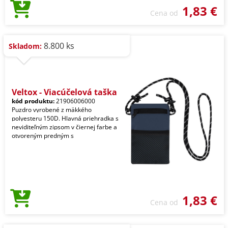
1,83 €
Cena od
8.800 ks
Skladom:
Veltox - Viacúčelová taška
kód produktu:
21906006000
Puzdro vyrobené z mäkkého
polyesteru 150D. Hlavná priehradka s
neviditeľným zipsom v čiernej farbe a
otvoreným predným s
1,83 €
Cena od