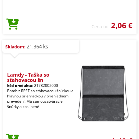
2,06 €
Cena od
21.364 ks
Skladom:
Lamdy - Taška so
sťahovacou šn
kód produktu:
21782002000
Batoh z RPET so sťahovacou šnúrkou a
hlavnou priehradkou v priehľadnom
prevedení. Má samouzatváracie
šnúrky a zosilnené