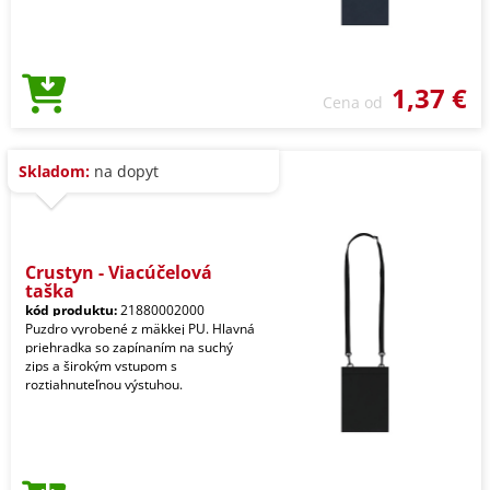
1,37 €
Cena od
Skladom:
na dopyt
Crustyn - Viacúčelová
taška
kód produktu:
21880002000
Puzdro vyrobené z mäkkej PU. Hlavná
priehradka so zapínaním na suchý
zips a širokým vstupom s
roztiahnuteľnou výstuhou.