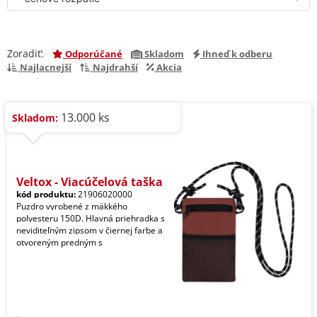
Zoradiť:
Odporúčané
Skladom
Ihneď k odberu
Najlacnejší
Najdrahší
Akcia
13.000 ks
Skladom:
Veltox - Viacúčelová taška
kód produktu:
21906020000
Puzdro vyrobené z mäkkého
polyesteru 150D. Hlavná priehradka s
neviditeľným zipsom v čiernej farbe a
otvoreným predným s