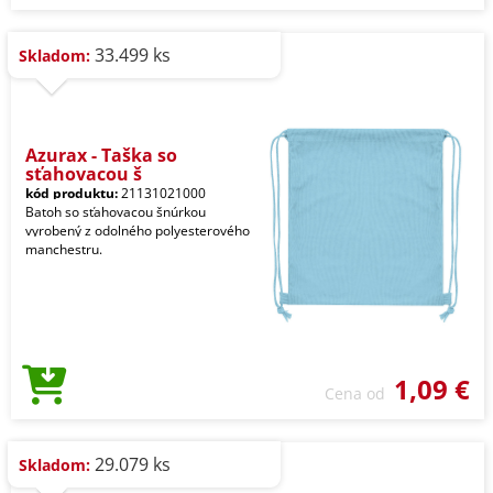
33.499 ks
Skladom:
Azurax - Taška so
sťahovacou š
kód produktu:
21131021000
Batoh so sťahovacou šnúrkou
vyrobený z odolného polyesterového
manchestru.
1,09 €
Cena od
29.079 ks
Skladom: