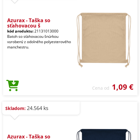
Azurax - Taška so
sťahovacou š
kód produktu:
21131013000
Batoh so sťahovacou šnúrkou
vyrobený z odolného polyesterového
manchestru.
1,09 €
Cena od
24.564 ks
Skladom:
Azurax - Taška so