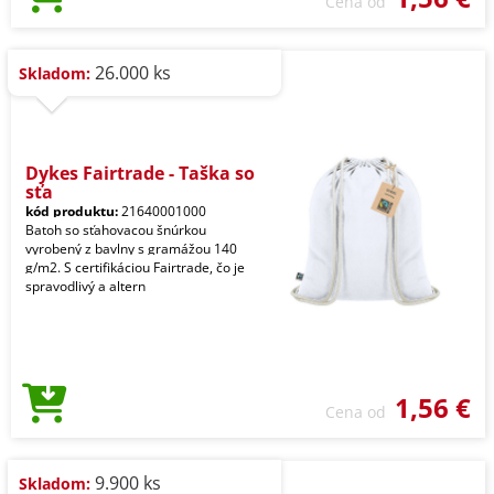
Cena od
26.000 ks
Skladom:
Dykes Fairtrade - Taška so
sťa
kód produktu:
21640001000
Batoh so sťahovacou šnúrkou
vyrobený z bavlny s gramážou 140
g/m2. S certifikáciou Fairtrade, čo je
spravodlivý a altern
1,56 €
Cena od
9.900 ks
Skladom: