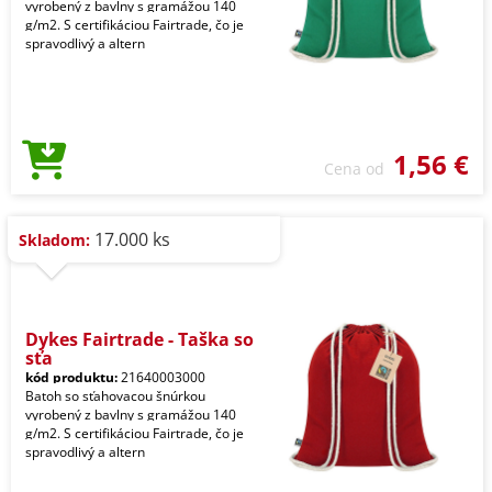
vyrobený z bavlny s gramážou 140
g/m2. S certifikáciou Fairtrade, čo je
spravodlivý a altern
1,56 €
Cena od
17.000 ks
Skladom:
Dykes Fairtrade - Taška so
sťa
kód produktu:
21640003000
Batoh so sťahovacou šnúrkou
vyrobený z bavlny s gramážou 140
g/m2. S certifikáciou Fairtrade, čo je
spravodlivý a altern