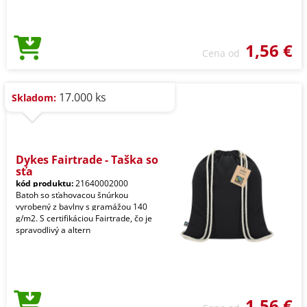
1,56 €
Cena od
17.000 ks
Skladom:
Dykes Fairtrade - Taška so
sťa
kód produktu:
21640002000
Batoh so sťahovacou šnúrkou
vyrobený z bavlny s gramážou 140
g/m2. S certifikáciou Fairtrade, čo je
spravodlivý a altern
1,56 €