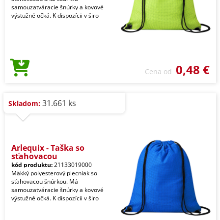
samouzatváracie šnúrky a kovové
výstužné očká. K dispozícii v širo
0,48 €
Cena od
31.661 ks
Skladom:
Arlequix - Taška so
sťahovacou
kód produktu:
21133019000
Mäkký polyesterový plecniak so
sťahovacou šnúrkou. Má
samouzatváracie šnúrky a kovové
výstužné očká. K dispozícii v širo