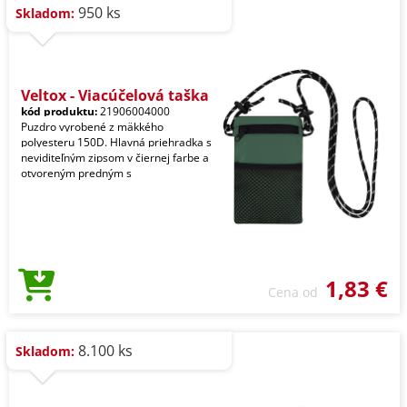
950 ks
Skladom:
Veltox - Viacúčelová taška
kód produktu:
21906004000
Puzdro vyrobené z mäkkého
polyesteru 150D. Hlavná priehradka s
neviditeľným zipsom v čiernej farbe a
otvoreným predným s
1,83 €
Cena od
8.100 ks
Skladom: