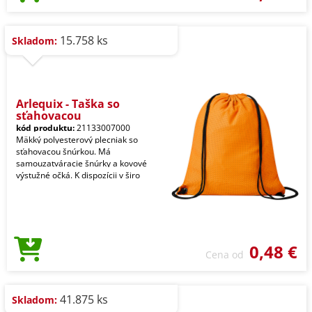
15.758 ks
Skladom:
Arlequix - Taška so
sťahovacou
kód produktu:
21133007000
Mäkký polyesterový plecniak so
sťahovacou šnúrkou. Má
samouzatváracie šnúrky a kovové
výstužné očká. K dispozícii v širo
0,48 €
Cena od
41.875 ks
Skladom: