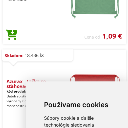
1,09 €
Cena od
18.436 ks
Skladom:
Azurax - Taška so
sťahovacou š
kód produktu:
21131003000
Batoh so sťahovacou šnúrkou
vyrobený z odolného polyesterového
Používame cookies
manchestru.
Súbory cookie a ďalšie
technológie sledovania