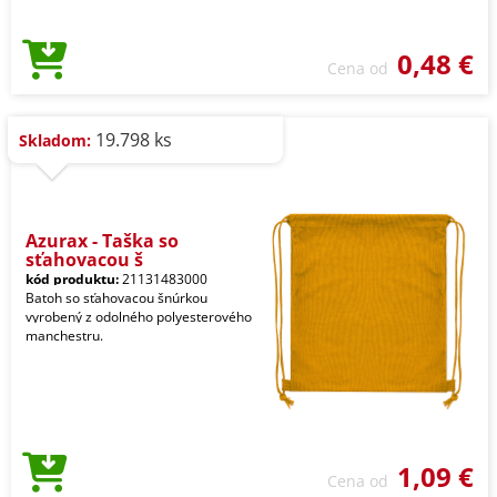
0,48 €
Cena od
19.798 ks
Skladom:
Azurax - Taška so
sťahovacou š
kód produktu:
21131483000
Batoh so sťahovacou šnúrkou
vyrobený z odolného polyesterového
manchestru.
1,09 €
Cena od