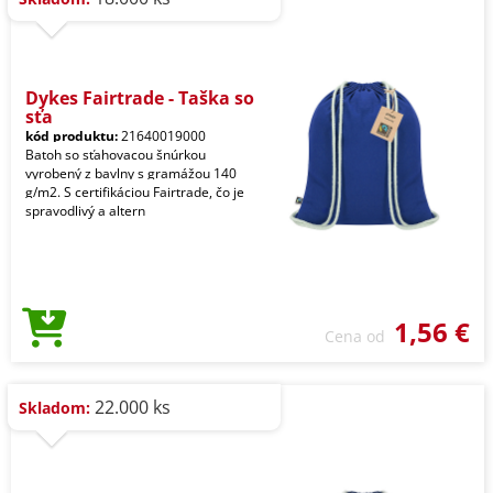
Dykes Fairtrade - Taška so
sťa
kód produktu:
21640019000
Batoh so sťahovacou šnúrkou
vyrobený z bavlny s gramážou 140
g/m2. S certifikáciou Fairtrade, čo je
spravodlivý a altern
1,56 €
Cena od
22.000 ks
Skladom: