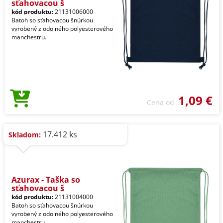
sťahovacou š
kód produktu:
21131006000
Batoh so sťahovacou šnúrkou
vyrobený z odolného polyesterového
manchestru.
1,09 €
Cena od
17.412 ks
Skladom:
Azurax - Taška so
sťahovacou š
kód produktu:
21131004000
Batoh so sťahovacou šnúrkou
vyrobený z odolného polyesterového
manchestru.