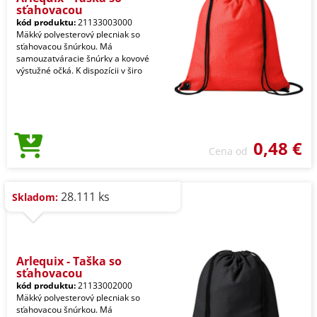
sťahovacou
kód produktu:
21133003000
Mäkký polyesterový plecniak so
sťahovacou šnúrkou. Má
samouzatváracie šnúrky a kovové
výstužné očká. K dispozícii v širo
0,48 €
Cena od
28.111 ks
Skladom:
Arlequix - Taška so
sťahovacou
kód produktu:
21133002000
Mäkký polyesterový plecniak so
sťahovacou šnúrkou. Má