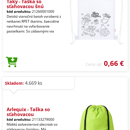
Taky - Taška so
sťahovacou šnú
kód produktu:
21260001000
Detský vianočný batoh vyrobený z
netkanej RPET tkaniny, špeciálne
navrhnutý na vyfarbovanie
pastelkami. So zábavnými via
0,66 €
Cena od
4.669 ks
Skladom:
Arlequix - Taška so
sťahovacou
kód produktu:
21133279000
Mäkký polyesterový plecniak so
sťahovacou šnúrkou. Má