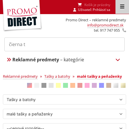
Košík je prázdny
Uživateľ:
Prihlásiť sa
Promo Direct – reklamné predmety
info@promodirect.sk
tel. 917 747 955
Reklamné predmety
– kategórie
malé tašky a peňaženky
»
»
Reklamné predmety
Tašky a batohy
malé tašky a peňaženky