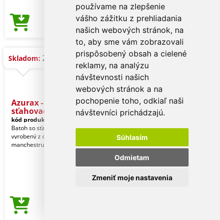
používame na zlepšenie
vášho zážitku z prehliadania
1,09 €
Cena od
našich webových stránok, na
to, aby sme vám zobrazovali
prispôsobený obsah a cielené
25.880 ks
Skladom:
reklamy, na analýzu
návštevnosti našich
webových stránok a na
pochopenie toho, odkiaľ naši
Azurax - Taška so
sťahovacou š
návštevníci prichádzajú.
kód produktu:
21131002000
Batoh so sťahovacou šnúrkou
vyrobený z odolného polyesterového
Súhlasím
manchestru.
Odmietam
Zmeniť moje nastavenia
1,09 €
Cena od