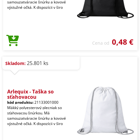
samouzatváracie šnúrky a kovové
výstužné očká. K dispozícii v širo
0,48 €
Cena od
25.801 ks
Skladom:
Arlequix - Taška so
sťahovacou
kód produktu:
21133001000
Mäkký polyesterový plecniak so
sťahovacou šnúrkou. Má
samouzatváracie šnúrky a kovové
výstužné očká. K dispozícii v širo