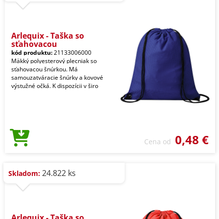
Arlequix - Taška so
sťahovacou
kód produktu:
21133006000
Mäkký polyesterový plecniak so
sťahovacou šnúrkou. Má
samouzatváracie šnúrky a kovové
výstužné očká. K dispozícii v širo
0,48 €
Cena od
24.822 ks
Skladom:
Arlequix - Taška so