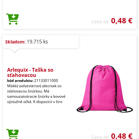
0,48 €
Cena od
19.715 ks
Skladom:
Arlequix - Taška so
sťahovacou
kód produktu:
21133011000
Mäkký polyesterový plecniak so
sťahovacou šnúrkou. Má
samouzatváracie šnúrky a kovové
výstužné očká. K dispozícii v širo
0,48 €
Cena od