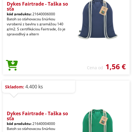
Dykes Fairtrade - Taška so
sťa
kód produktu:
21640006000
Batoh so sťahovacou šnúrkou
vyrobený z bavlny s gramážou 140
g/m2. S certifikáciou Fairtrade, čo je
spravodlivý a altern
1,56 €
Cena od
4.400 ks
Skladom:
Dykes Fairtrade - Taška so
sťa
kód produktu:
21640004000
Batoh so sťahovacou šnúrkou