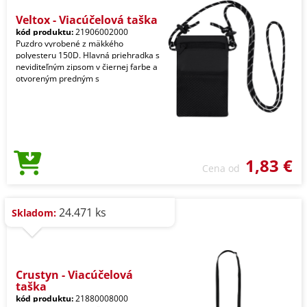
Veltox - Viacúčelová taška
kód produktu:
21906002000
Puzdro vyrobené z mäkkého
polyesteru 150D. Hlavná priehradka s
neviditeľným zipsom v čiernej farbe a
otvoreným predným s
1,83 €
Cena od
24.471 ks
Skladom:
Crustyn - Viacúčelová
taška
kód produktu:
21880008000