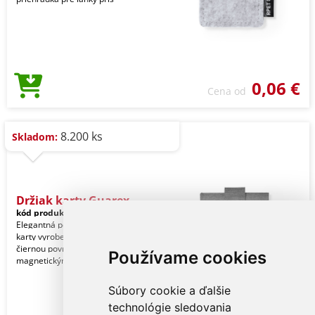
0,06 €
Cena od
8.200 ks
Skladom:
Držiak karty Guarex
kód produktu:
11902002000
Elegantná peňaženka a púzdro na
karty vyrobené z polyesteru RPET s
čiernou povrchovou úpravou. S
Používame cookies
magnetickým zapínaním a
Súbory cookie a ďalšie
technológie sledovania