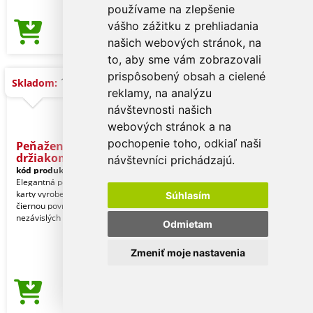
používame na zlepšenie
vášho zážitku z prehliadania
1,55 €
Cena od
našich webových stránok, na
to, aby sme vám zobrazovali
prispôsobený obsah a cielené
13.000 ks
Skladom:
reklamy, na analýzu
návštevnosti našich
webových stránok a na
pochopenie toho, odkiaľ naši
Peňaženka Kenxo s
držiakom na
návštevníci prichádzajú.
kód produktu:
11901002000
Elegantná peňaženka a púzdro na
karty vyrobené z polyesteru RPET s
Súhlasím
čiernou povrchovou úpravou. Vnútri 6
nezávislých prie
Odmietam
Zmeniť moje nastavenia
3,13 €
Cena od