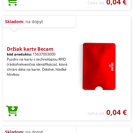
0,04 €
Cena od
Skladom:
na dopyt
Držiak karty Becam
kód produktu:
15637003000
Puzdro na karty s technológiou RFID
(rádiofrekvenčná identifikácia), ktorá
chráni dáta na karte. Odolné, hladké
hliníkov
0,04 €
Cena od
Skladom:
na dopyt