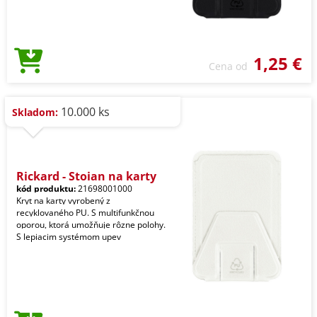
1,25 €
Cena od
10.000 ks
Skladom:
Rickard - Stojan na karty
kód produktu:
21698001000
Kryt na karty vyrobený z
recyklovaného PU. S multifunkčnou
oporou, ktorá umožňuje rôzne polohy.
S lepiacim systémom upev