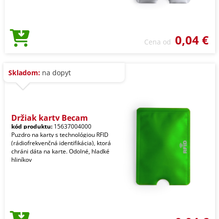
0,04 €
Cena od
Skladom:
na dopyt
Držiak karty Becam
kód produktu:
15637004000
Puzdro na karty s technológiou RFID
(rádiofrekvenčná identifikácia), ktorá
chráni dáta na karte. Odolné, hladké
hliníkov