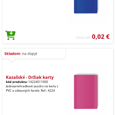
0,02 €
Cena od
Skladom:
na dopyt
Kazašský - Držiak karty
kód produktu:
14224011000
Jednopriehradkové puzdro na karty z
PVC a zábavných farieb. Ref.: 4224