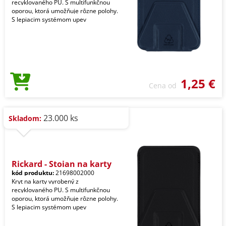
recyklovaného PU. S multifunkčnou
oporou, ktorá umožňuje rôzne polohy.
S lepiacim systémom upev
1,25 €
Cena od
23.000 ks
Skladom:
Rickard - Stojan na karty
kód produktu:
21698002000
Kryt na karty vyrobený z
recyklovaného PU. S multifunkčnou
oporou, ktorá umožňuje rôzne polohy.
S lepiacim systémom upev