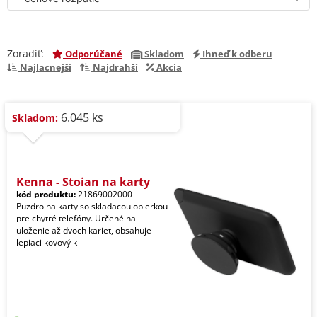
Zoradiť:
Odporúčané
Skladom
Ihneď k odberu
Najlacnejší
Najdrahší
Akcia
6.045 ks
Skladom:
Kenna - Stojan na karty
kód produktu:
21869002000
Puzdro na karty so skladacou opierkou
pre chytré telefóny. Určené na
uloženie až dvoch kariet, obsahuje
lepiaci kovový k