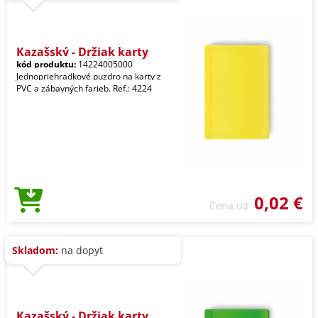
Kazašský - Držiak karty
kód produktu:
14224005000
Jednopriehradkové puzdro na karty z
PVC a zábavných farieb. Ref.: 4224
0,02 €
Cena od
Skladom:
na dopyt
Kazašský - Držiak karty