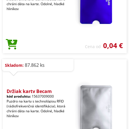
chráni dáta na karte. Odolné, hladké
hliníkov
0,04 €
Cena od
87.862 ks
Skladom:
Držiak karty Becam
kód produktu:
15637009000
Puzdro na karty s technológiou RFID
(rádiofrekvenčná identifikácia), ktorá
chráni dáta na karte. Odolné, hladké
hliníkov