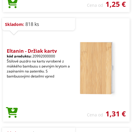
1,25 €
Cena od
818 ks
Skladom:
Eltanin - Držiak karty
kód produktu:
20992000000
Štýlové puzdro na karty vyrobené z
mäkkého bambusu s pevným krytom a
zapínaním na patentky. S
bambusovými detailmi vpred
1,31 €
Cena od