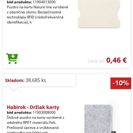
kód produktu:
11904013000
Puzdro na karty Nature line vyrobené
z pšeničnej slamy. Bezpečnostná
technológia RFID (rádiofrekvenčná
identifikácia), k
0,46 €
Cena od
38.685 ks
Skladom:
Habirok - Držiak karty
kód produktu:
11903008000
Štýlové puzdro na karty vyrobené z
odolného RPET materiálu Felt.
Prešívaná úprava a vrúbkovaná
priehradka pre ľahký prís