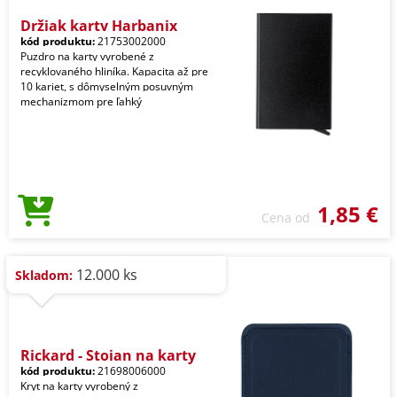
Držiak karty Harbanix
kód produktu:
21753002000
Puzdro na karty vyrobené z
recyklovaného hliníka. Kapacita až pre
10 kariet, s dômyselným posuvným
mechanizmom pre ľahký
1,85 €
Cena od
12.000 ks
Skladom:
Rickard - Stojan na karty
kód produktu:
21698006000
Kryt na karty vyrobený z