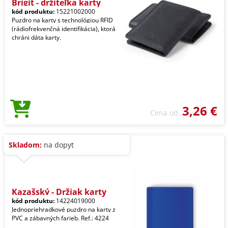
Brigit - držiteľka karty
kód produktu:
15221002000
Puzdro na karty s technológiou RFID
(rádiofrekvenčná identifikácia), ktorá
chráni dáta karty.
3,26 €
Cena od
Skladom:
na dopyt
Kazašský - Držiak karty
kód produktu:
14224019000
Jednopriehradkové puzdro na karty z
PVC a zábavných farieb. Ref.: 4224