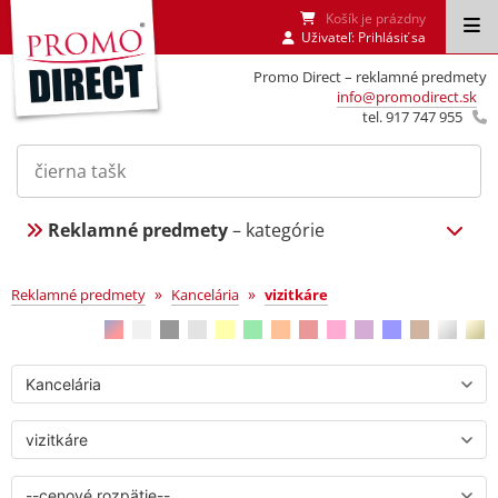
Košík je prázdny
Uživateľ:
Prihlásiť sa
Promo Direct – reklamné predmety
info@promodirect.sk
tel. 917 747 955
Reklamné predmety
– kategórie
vizitkáre
»
»
Reklamné predmety
Kancelária
vizitkáre