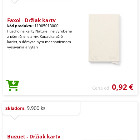
Faxol - Držiak karty
kód produktu:
11905013000
Púzdro na karty Nature line vyrobené
z pšeničnej slamy. Kapacita až 6
kariet, s dômyselným mechanizmom
vysúvania a vyťah
0,92 €
Cena od
9.900 ks
Skladom:
Buguet - Držiak karty