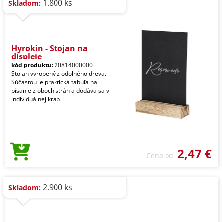
1.800 ks
Skladom:
Hyrokin - Stojan na
displeje
kód produktu:
20814000000
Stojan vyrobený z odolného dreva.
Súčasťou je praktická tabuľa na
písanie z oboch strán a dodáva sa v
individuálnej krab
2,47 €
Cena od
2.900 ks
Skladom: