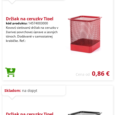
Držiak na ceruzky Tipel
kód produktu:
14574003000
Kovový sieťovaný držiak na ceruzky v
žiarivej povrchovej úprave a jasných
tónoch. Dodávané v samostatnej
krabičke. Ref.:
0,86 €
Cena od
Skladom:
na dopyt
Držiak na ceruzky Tipel