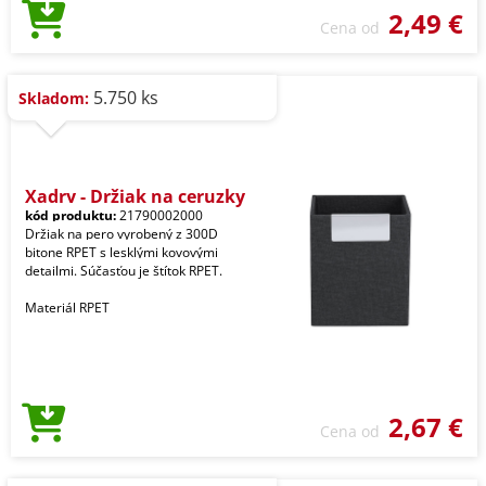
2,49 €
Cena od
5.750 ks
Skladom:
Xadry - Držiak na ceruzky
kód produktu:
21790002000
Držiak na pero vyrobený z 300D
bitone RPET s lesklými kovovými
detailmi. Súčasťou je štítok RPET.
Materiál RPET
2,67 €
Cena od