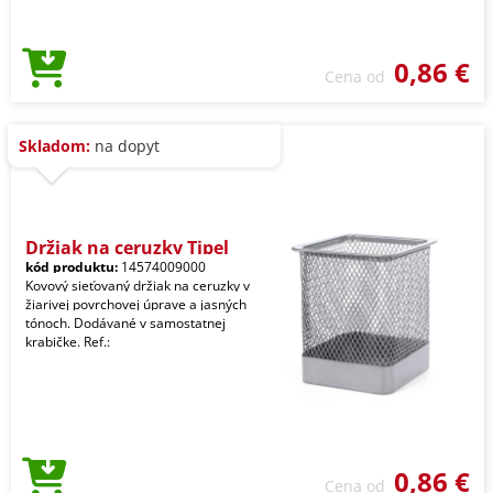
0,86 €
Cena od
Skladom:
na dopyt
Držiak na ceruzky Tipel
kód produktu:
14574009000
Kovový sieťovaný držiak na ceruzky v
žiarivej povrchovej úprave a jasných
tónoch. Dodávané v samostatnej
krabičke. Ref.:
0,86 €
Cena od