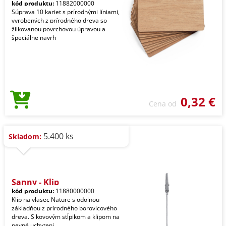
kód produktu:
11882000000
Súprava 10 kariet s prírodnými líniami,
vyrobených z prírodného dreva so
žilkovanou povrchovou úpravou a
špeciálne navrh
0,32 €
Cena od
5.400 ks
Skladom:
Sanny - Klip
kód produktu:
11880000000
Klip na vlasec Nature s odolnou
základňou z prírodného borovicového
dreva. S kovovým stĺpikom a klipom na
pevné uchyteni