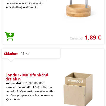
nerezovej ocele. Dodávané v
individuálnej kraftovej kr
1,89 €
Cena od
41 ks
Skladom:
Sondur - Multifunkčný
držiak n
kód produktu:
16928000000
Nature Line, multifunkčný držiak na
pero 4 v 1. Vyrobené z recyklovaného
kartónu, prispieva k ochrane lesov a
výrazne zn