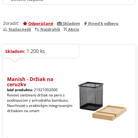
Zoradiť:
Odporúčané
Skladom
Ihneď k odberu
Najlacnejší
Najdrahší
Akcia
1.200 ks
Skladom:
Manish - Držiak na
ceruzky
kód produktu:
21921002000
Kovový sieťovaný držiak na pero s
podstavcom z prírodného bambusu.
Navrhnuté s praktickým integrovaným
držiakom na smart