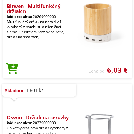
Birwen - Multifunkčný
držiak n
kód produktu:
20269000000
Multifunkčný držiak na pero 4 v 1
vyrobený z bambusu a pšeničnej
slamy. S funkciami: držiak na pero,
držiak na smartfón,
6,03 €
Cena od
1.601 ks
Skladom:
Oswin - Držiak na ceruzky
kód produktu:
20239000000
Unikátny dizajnový držiak vyrobený z
lakovaného bambusu a odolnej