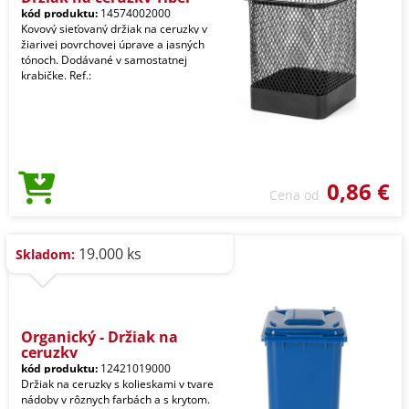
kód produktu:
14574002000
Kovový sieťovaný držiak na ceruzky v
žiarivej povrchovej úprave a jasných
tónoch. Dodávané v samostatnej
krabičke. Ref.:
0,86 €
Cena od
19.000 ks
Skladom:
Organický - Držiak na
ceruzky
kód produktu:
12421019000
Držiak na ceruzky s kolieskami v tvare
nádoby v rôznych farbách a s krytom.