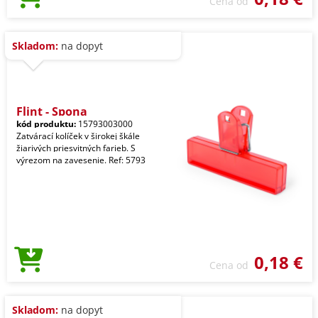
Cena od
Skladom:
na dopyt
Flint - Spona
kód produktu:
15793003000
Zatvárací kolíček v širokej škále
žiarivých priesvitných farieb. S
výrezom na zavesenie. Ref: 5793
0,18 €
Cena od
Skladom:
na dopyt