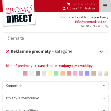
Košík je prázdny
Uživateľ:
Prihlásiť sa
Promo Direct – reklamné predmety
info@promodirect.sk
tel. 917 747 955
Reklamné predmety
– kategórie
stojany a memoklipy
»
»
Reklamné predmety
Kancelária
stojany a memoklipy