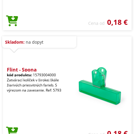
0,18 €
Cena od
Skladom:
na dopyt
Flint - Spona
kód produktu:
15793004000
Zatvárací kolíček v širokej škále
žiarivých priesvitných farieb. S
výrezom na zavesenie. Ref: 5793
0,18 €