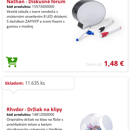
Nathan - Diskusné fórum
kód produktu:
15573000000
Veselá tabuľa v tvare sendviča s
vnútorným osvetlením 8 LED diódami.
S tlačidlom ZAP/VYP a tromi fixami s
gumou v modrej
1,48 €
Cena od
11.635 ks
Skladom:
Rhydor - Držiak na klipy
kód produktu:
14812000000
Originálny držiak na klipy na fľaše s
priehľadným telom a bielym
skrutkovacím uzáverom s hladkým