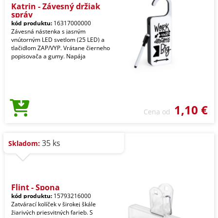
Katrin - Závesný držiak
správ
kód produktu:
16317000000
Závesná nástenka s jasným
vnútorným LED svetlom (25 LED) a
tlačidlom ZAP/VYP. Vrátane čierneho
popisovača a gumy. Napája
1,10 €
Cena od
35 ks
Skladom:
Flint - Spona
kód produktu:
15793216000
Zatvárací kolíček v širokej škále
žiarivých priesvitných farieb. S