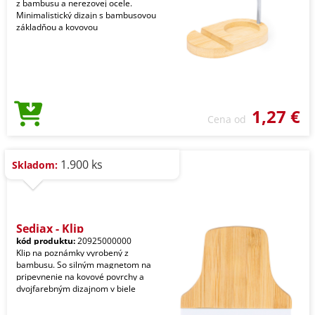
z bambusu a nerezovej ocele.
Minimalistický dizajn s bambusovou
základňou a kovovou
1,27 €
Cena od
1.900 ks
Skladom:
Sediax - Klip
kód produktu:
20925000000
Klip na poznámky vyrobený z
bambusu. So silným magnetom na
pripevnenie na kovové povrchy a
dvojfarebným dizajnom v biele