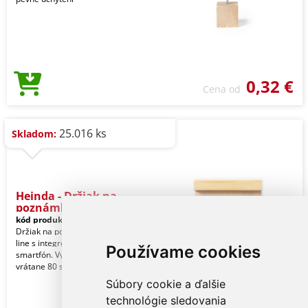
0,32 €
Cena od
25.016 ks
Skladom:
Heinda - Držiak na
poznámkový
kód produktu:
11878000000
Držiak na poznámkové bloky Nature
line s integrovaným držiakom na
Používame cookies
smartfón. Vyrobené z bambusu,
vrátane 80 samolepiacich
Súbory cookie a ďalšie
technológie sledovania