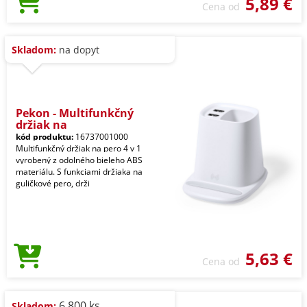
5,89 €
Cena od
Skladom:
na dopyt
Pekon - Multifunkčný
držiak na
kód produktu:
16737001000
Multifunkčný držiak na pero 4 v 1
vyrobený z odolného bieleho ABS
materiálu. S funkciami držiaka na
guličkové pero, drži
5,63 €
Cena od
6.800 ks
Skladom: