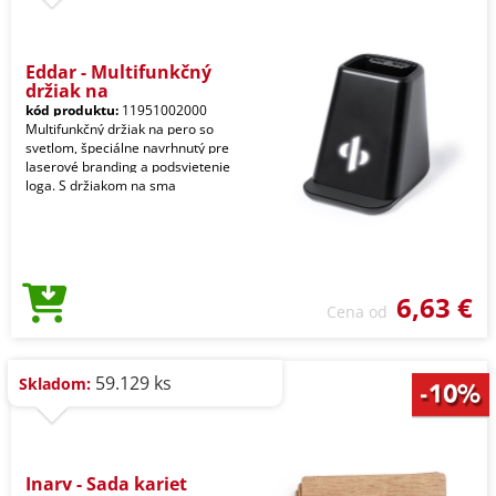
Eddar - Multifunkčný
držiak na
kód produktu:
11951002000
Multifunkčný držiak na pero so
svetlom, špeciálne navrhnutý pre
laserové branding a podsvietenie
loga. S držiakom na sma
6,63 €
Cena od
59.129 ks
Skladom:
Inary - Sada kariet