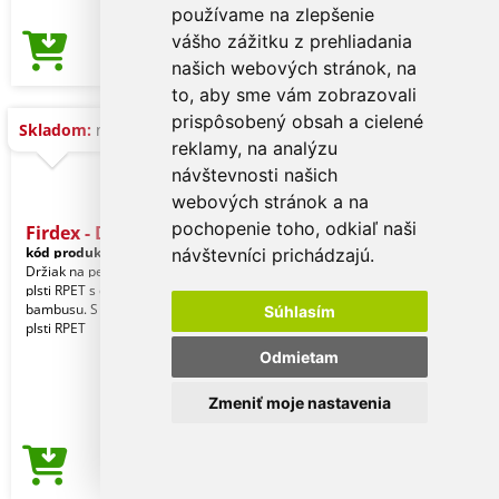
používame na zlepšenie
vášho zážitku z prehliadania
0,91 €
Cena od
našich webových stránok, na
to, aby sme vám zobrazovali
prispôsobený obsah a cielené
Skladom:
na dopyt
reklamy, na analýzu
návštevnosti našich
webových stránok a na
pochopenie toho, odkiaľ naši
Firdex - Držiak na ceruzky
kód produktu:
11877000000
návštevníci prichádzajú.
Držiak na pero Nature line vyrobený z
plsti RPET s držiakom na smartfón z
bambusu. S charakteristickým prvkom
Súhlasím
plsti RPET
Odmietam
Zmeniť moje nastavenia
2,06 €
Cena od