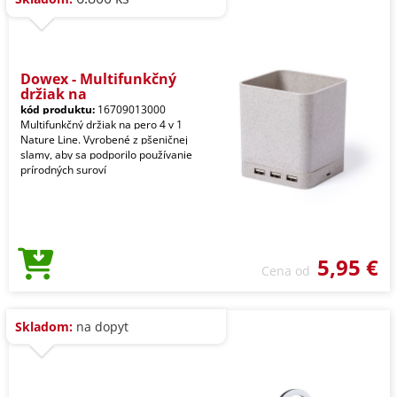
Dowex - Multifunkčný
držiak na
kód produktu:
16709013000
Multifunkčný držiak na pero 4 v 1
Nature Line. Vyrobené z pšeničnej
slamy, aby sa podporilo používanie
prírodných suroví
5,95 €
Cena od
Skladom:
na dopyt