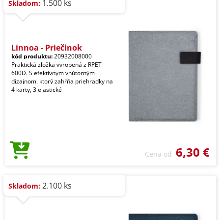
1.500 ks
Skladom:
Linnoa - Priečinok
kód produktu:
20932008000
Praktická zložka vyrobená z RPET
600D. S efektívnym vnútorným
dizajnom, ktorý zahŕňa priehradky na
4 karty, 3 elastické
6,30 €
Cena od
2.100 ks
Skladom: