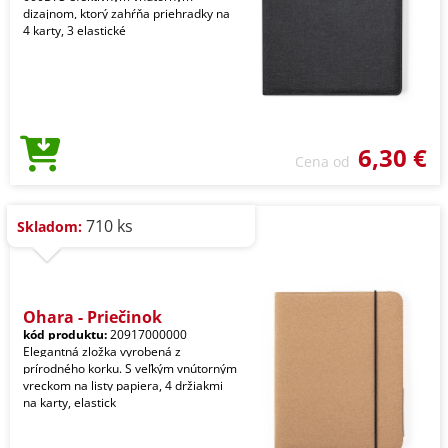
dizajnom, ktorý zahŕňa priehradky na
4 karty, 3 elastické
6,30 €
Cena od
710 ks
Skladom:
Ohara - Priečinok
kód produktu:
20917000000
Elegantná zložka vyrobená z
prírodného korku. S veľkým vnútorným
vreckom na listy papiera, 4 držiakmi
na karty, elastick