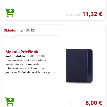
11,32 €
Cena od
2.100 ks
Skladom:
Mokai - Priečinok
kód produktu:
13205019000
Dvojfarebná dizajnová zložka v
jasných tónoch z mäkkého
mikrovlákna so zapínaním na
gumičku. Vnútri zladená farba s pozn
8,00 €
Cena od