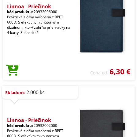
Linnoa - Priečinok
kód produktu:
20932006000
Praktická zložka vyrobená z RPET
600D. S efektívnym vnútorným
dizajnom, ktorý zahŕňa priehradky na
4 karty, 3 elastické
6,30 €
Cena od
2.000 ks
Skladom:
Linnoa - Priečinok
kód produktu:
20932002000
Praktická zložka vyrobená z RPET
600D. S efektívnym vnútorným