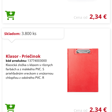
2,34 €
Cena od
3.800 ks
Skladom:
Klasor - Priečinok
kód produktu:
13774003000
Klasická zložka s klipom v rôznych
farbách a z mäkkého PVC. S
priehľadným vreckom s vnútornou
chlopňou z odolného PVC. R
2,34 €
Cena od