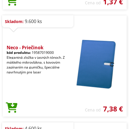
1,37 €
Cena od
9.600 ks
Skladom:
Neco - Priečinok
kód produktu:
19587019000
Elegantná zložka v jasných tónoch. Z
mäkkého mikrovlákna, s kovovým
zapínaním na gumičku, špeciálne
navrhnutým pre laser
7,38 €
Cena od
4.600 ks
Skladom: