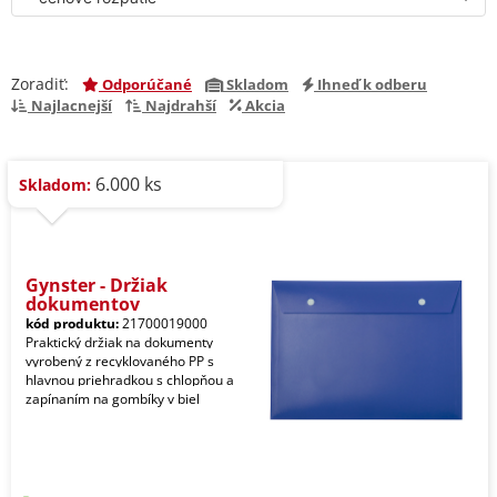
Zoradiť:
Odporúčané
Skladom
Ihneď k odberu
Najlacnejší
Najdrahší
Akcia
6.000 ks
Skladom:
Gynster - Držiak
dokumentov
kód produktu:
21700019000
Praktický držiak na dokumenty
vyrobený z recyklovaného PP s
hlavnou priehradkou s chlopňou a
zapínaním na gombíky v biel