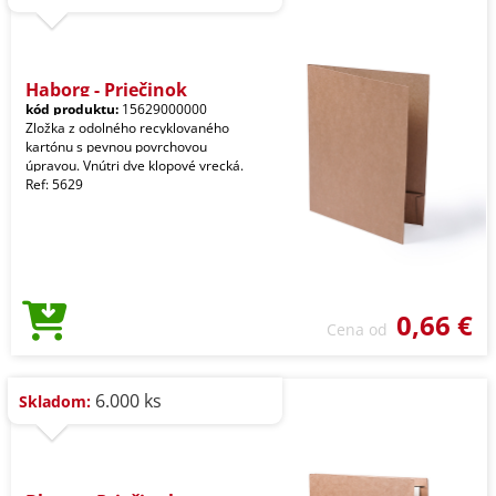
Haborg - Priečinok
kód produktu:
15629000000
Zložka z odolného recyklovaného
kartónu s pevnou povrchovou
úpravou. Vnútri dve klopové vrecká.
Ref: 5629
0,66 €
Cena od
6.000 ks
Skladom: