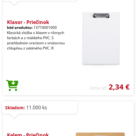
Klasor - Priečinok
kód produktu:
13774001000
Klasická zložka s klipom v rôznych
farbách a z mäkkého PVC. S
priehľadným vreckom s vnútornou
chlopňou z odolného PVC. R
2,34 €
Cena od
11.000 ks
Skladom:
Kelem - Priečinok