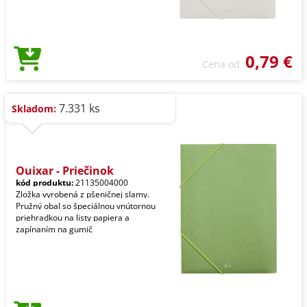
0,79 €
Cena od
7.331 ks
Skladom:
Quixar - Priečinok
kód produktu:
21135004000
Zložka vyrobená z pšeničnej slamy.
Pružný obal so špeciálnou vnútornou
priehradkou na listy papiera a
zapínaním na gumič