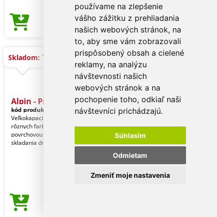
používame na zlepšenie
vášho zážitku z prehliadania
1,13 €
Cena od
našich webových stránok, na
to, aby sme vám zobrazovali
prispôsobený obsah a cielené
18.000 ks
Skladom:
reklamy, na analýzu
návštevnosti našich
webových stránok a na
pochopenie toho, odkiaľ naši
Alpin - Priečinok
kód produktu:
13157001000
návštevníci prichádzajú.
Veľkokapacitná zložka s gumičkou, v
rôznych farbách, s priesvitnou
povrchovou úpravou a systémom
Súhlasím
skladania držkami. Ref:
Odmietam
Zmeniť moje nastavenia
1,13 €
Cena od