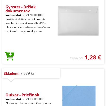
Gynster - Držiak
dokumentov
kód produktu:
21700001000
Praktický držiak na dokumenty
vyrobený z recyklovaného PP s
hlavnou priehradkou s chlopňou a
zapínaním na gombíky v biel
1,28 €
Cena od
7.679 ks
Skladom:
Quixar - Priečinok
kód produktu:
21135019000
Zložka vyrobená z pšeničnej slamy.