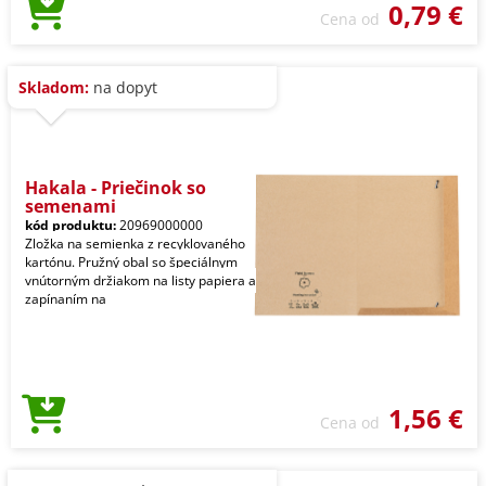
0,79 €
Cena od
Skladom:
na dopyt
Hakala - Priečinok so
semenami
kód produktu:
20969000000
Zložka na semienka z recyklovaného
kartónu. Pružný obal so špeciálnym
vnútorným držiakom na listy papiera a
zapínaním na
1,56 €
Cena od