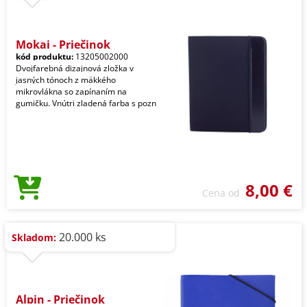
Mokai - Priečinok
kód produktu:
13205002000
Dvojfarebná dizajnová zložka v
jasných tónoch z mäkkého
mikrovlákna so zapínaním na
gumičku. Vnútri zladená farba s pozn
8,00 €
Cena od
20.000 ks
Skladom:
Alpin - Priečinok