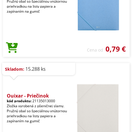
Pružný obal so špeciálnou vnútornou
priehradkou na listy papiera a
zapínaním na gumič
0,79 €
Cena od
15.288 ks
Skladom:
Quixar - Priečinok
kód produktu:
21135013000
Zložka vyrobená z pšeničnej slamy.
Pružný obal so špeciálnou vnútornou
priehradkou na listy papiera a
zapínaním na gumič