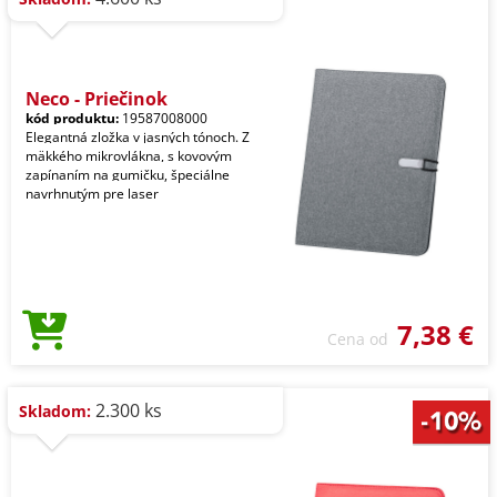
Neco - Priečinok
kód produktu:
19587008000
Elegantná zložka v jasných tónoch. Z
mäkkého mikrovlákna, s kovovým
zapínaním na gumičku, špeciálne
navrhnutým pre laser
7,38 €
Cena od
2.300 ks
Skladom: