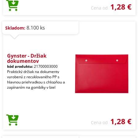
1,28 €
Cena od
8.100 ks
Skladom:
Gynster - Držiak
dokumentov
kód produktu:
21700003000
Praktický držiak na dokumenty
vyrobený z recyklovaného PP s
hlavnou priehradkou s chlopňou a
zapínaním na gombíky v biel
1,28 €
Cena od