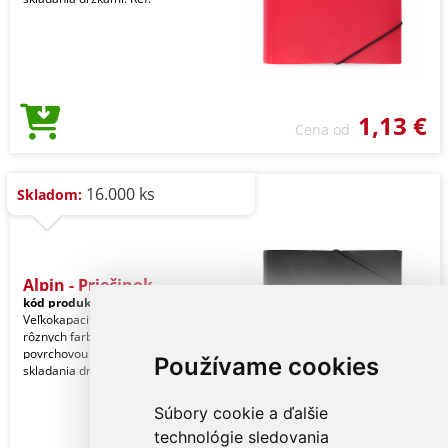
1,13 €
Cena od
16.000 ks
Skladom:
Alpin - Priečinok
kód produktu:
13157002000
Veľkokapacitná zložka s gumičkou, v
rôznych farbách, s priesvitnou
povrchovou úpravou a systémom
Používame cookies
skladania držkami. Ref:
Súbory cookie a ďalšie
technológie sledovania