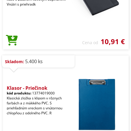
Vnútri s priehradk
10,91 €
Cena od
5.400 ks
Skladom:
Klasor - Priečinok
kód produktu:
13774019000
Klasická zložka s klipom v rôznych
farbách a z mäkkého PVC. S
priehľadným vreckom s vnútornou
chlopňou z odolného PVC. R