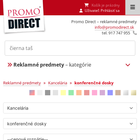
Košík je prázdny
Uživateľ:
Prihlásiť sa
Promo Direct – reklamné predmety
info@promodirect.sk
tel. 917 747 955
Reklamné predmety
– kategórie
konferenčné dosky
»
»
Reklamné predmety
Kancelária
konferenčné dosky