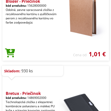
Bloger - Priečinok
kód produktu:
15628000000
Odolná, pevne spracovaná zložka z
recyklovaného kartónu s guľôčkovým
perom z recyklovaného kartónu vo
farbe zodpovedajúc
1,01 €
Cena od
930 ks
Skladom:
Bretux - Priečinok
kód produktu:
14869002000
Technologická zložka z elegantnej
kombinácie polyesteru a mäkkej PU
kože s pútavým kovovým zapínaním.