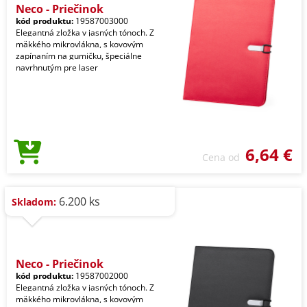
Neco - Priečinok
kód produktu:
19587003000
Elegantná zložka v jasných tónoch. Z
mäkkého mikrovlákna, s kovovým
zapínaním na gumičku, špeciálne
navrhnutým pre laser
6,64 €
Cena od
6.200 ks
Skladom:
Neco - Priečinok
kód produktu:
19587002000
Elegantná zložka v jasných tónoch. Z
mäkkého mikrovlákna, s kovovým