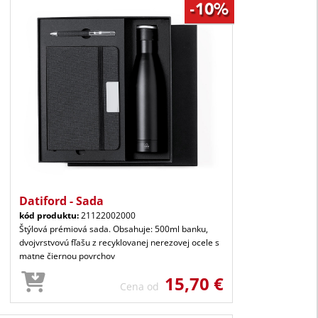
Datiford - Sada
kód produktu:
21122002000
Štýlová prémiová sada. Obsahuje: 500ml banku,
dvojvrstvovú fľašu z recyklovanej nerezovej ocele s
matne čiernou povrchov
15,70 €
Cena od