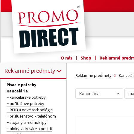
|
|
O nás
Shop
Reklamné predme
Reklamné predmety
Reklamné predmety:
manažérske da
»
Reklamné predmety
Kancelár
Písacie potreby
Kancelária
− kancelárske potreby
− počítačové potreby
− RFID a nové technológie
− príslušenstvo k telefónom
− stojany a memoklipy
− bloky, adresáre a post-it