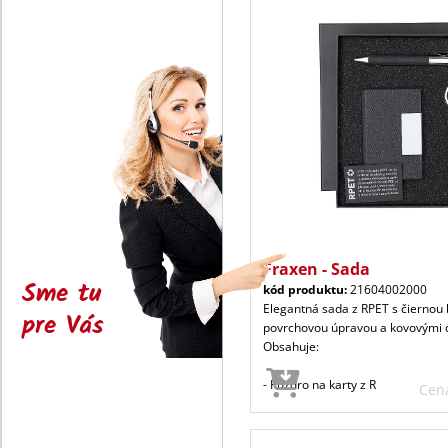
Fraxen - Sada
Sme tu
kód produktu:
21604002000
Elegantná sada z RPET s čiernou
pre Vás
povrchovou úpravou a kovovými d
Obsahuje:
- Puzdro na karty z R
Cen