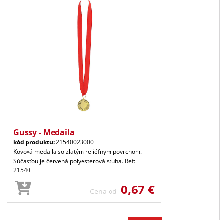
Gussy - Medaila
kód produktu:
21540023000
Kovová medaila so zlatým reliéfnym povrchom.
Súčasťou je červená polyesterová stuha. Ref:
21540
0,67 €
Cena od