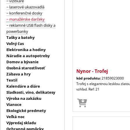
− vizitkáre
− laserové ukazovadlá
− konferenčné dosky
− manažérske darčeky
− reklamné USB flash disky a
powerbanky
Tašky a batohy
Voľný čas
Elektronika a hodiny
Náradie a autopotreby
Domov a bývanie
Osobná starostlivosť
Nynor - Trofej
Zábava a hry
kód produktu:
21859023000
Textil
Trofej s elegantnou lesklou zlat
Kalendáre a diáre
vzhľad. Ref: 21
Sladkosti, víno, delikatesy
Výroba na zakázku
Vianoce
Ekologické predmety
Veľká noc
Výpredaj skladu
Ochranné pomôcky