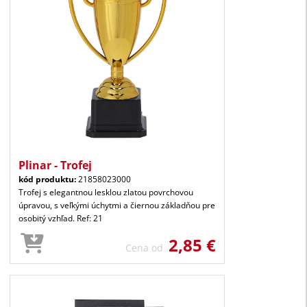
Plinar - Trofej
kód produktu:
21858023000
Trofej s elegantnou lesklou zlatou povrchovou
úpravou, s veľkými úchytmi a čiernou základňou pre
osobitý vzhľad. Ref: 21
2,85 €
Cena od