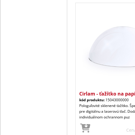
Cirlam - ťažítko na pap
kód produktu:
15043000000
Pologuľovité sklenené ťažítko. Š
pre digitálnu a laserovú tlač. Do
individuálnom ochrannom puz
Cen