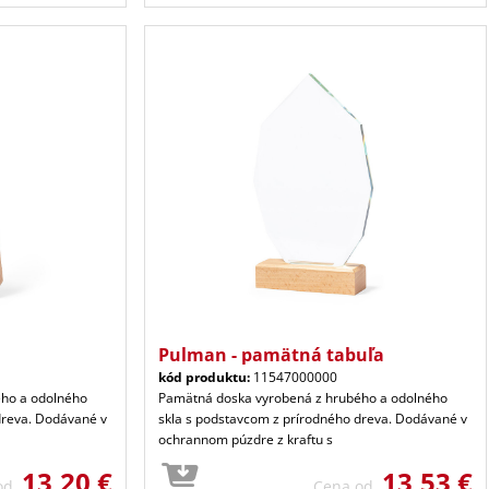
Pulman - pamätná tabuľa
kód produktu:
11547000000
ho a odolného
Pamätná doska vyrobená z hrubého a odolného
dreva. Dodávané v
skla s podstavcom z prírodného dreva. Dodávané v
ochrannom púzdre z kraftu s
13,20 €
13,53 €
 od
Cena od