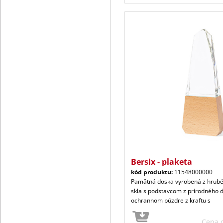
Bersix - plaketa
kód produktu:
11548000000
Pamätná doska vyrobená z hrubé
skla s podstavcom z prírodného 
ochrannom púzdre z kraftu s
Cena