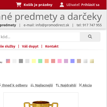
Košík je prázdny
Uživateľ:
Prihlásiť sa
né predmety a darčeky
 predmety
| e-mail:
info@promodirect.sk
| tel: 917 747 955
|
|
še služby
Váš dopyt
Kontakt
rbu
Ihneď k odberu
Najlacnejší
Najdrahší
Akcia