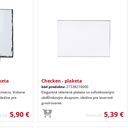
keta
Checken - plaketa
kód produktu:
21538216000
limáciu. Vrátane
Elegantná sklenená plaketa so sofistikovaným
Ideálne pre
obdĺžnikovým dizajnom, ideálna pre laserové
gravírovanie.
5,90 €
5,39 €
a od
Cena od