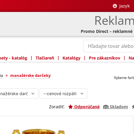
Jazyk
Reklam
Promo Direct – reklamné
|
|
|
|
ty - katalóg
Tlačiareň
Katalógy
Pre zákazníkov
Na
rčeky
»
ia
manažérske darčeky
Vyberte fa
Zoradiť:
Odporúčané
Skladom