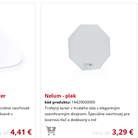
ier
Nelum - plak
kód produktu:
14429000000
peciálne navrhnuté
Trofejný tanier z hrubého skla s elegantným
dávané v
osemhranným dizajnom. Špeciálne navrhnutý pre
laserovú tlač a dodávaný v ind
4,41 €
3,29 €
a od
Cena od