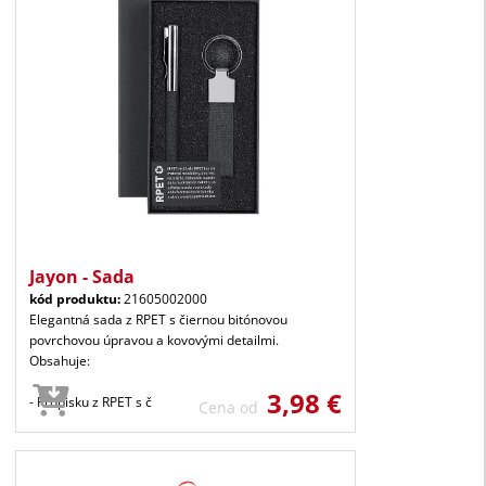
Jayon - Sada
kód produktu:
21605002000
Elegantná sada z RPET s čiernou bitónovou
povrchovou úpravou a kovovými detailmi.
Obsahuje:
3,98 €
- Propisku z RPET s č
Cena od