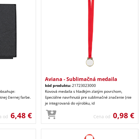
Aviana - Sublimačná medaila
kód produktu:
21723023000
obsahuje:
Kovová medaila s hladkým zlatým povrchom,
nej čiernej farbe.
špeciálne navrhnutá pre sublimačné značenie (nie
je integrovaná do výrobku, id
6,48 €
0,98 €
a od
Cena od