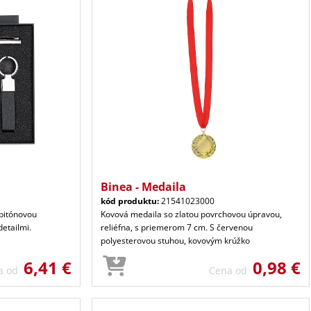
Binea - Medaila
kód produktu:
21541023000
 bitónovou
Kovová medaila so zlatou povrchovou úpravou,
etailmi.
reliéfna, s priemerom 7 cm. S červenou
polyesterovou stuhou, kovovým krúžko
6,41 €
0,98 €
a od
Cena od