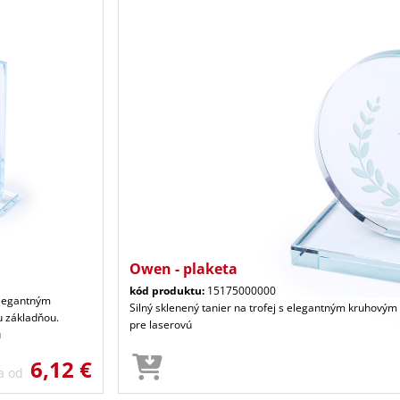
Owen - plaketa
kód produktu:
15175000000
 elegantným
Silný sklenený tanier na trofej s elegantným kruhový
u základňou.
pre laserovú
ú
6,12 €
a od