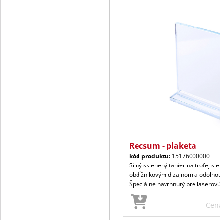
Recsum - plaketa
kód produktu:
15176000000
Silný sklenený tanier na trofej s
obdĺžnikovým dizajnom a odolno
Špeciálne navrhnutý pre laserov
Cen