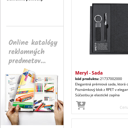
Online katalógy
reklamných
predmetov...
Meryl - Sada
kód produktu:
21737002000
Elegantná prémiová sada, ktorá 
Poznámkový blok z RPET v elegant
Súčasťou je elastické zapína
Cen