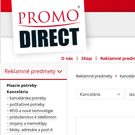
|
|
O nás
Shop
Reklamné predme
Reklamné predmety
Reklamné predmety:
laserové ukazo
»
Reklamné predmety
Kancelár
Písacie potreby
Kancelária
− kancelárske potreby
− počítačové potreby
− RFID a nové technológie
− príslušenstvo k telefónom
− stojany a memoklipy
− bloky, adresáre a post-it