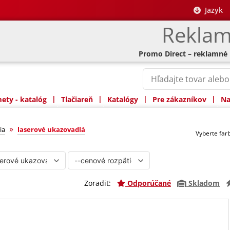
Jazyk
Reklam
Promo Direct – reklamné
|
|
|
|
ty - katalóg
Tlačiareň
Katalógy
Pre zákazníkov
Na
vadlá
»
ia
laserové ukazovadlá
Vyberte fa
Zoradiť:
Odporúčané
Skladom