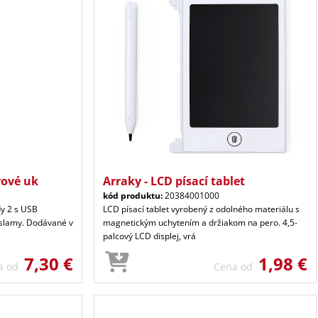
rové uk
Arraky - LCD písací tablet
kód produktu:
20384001000
dy 2 s USB
LCD písací tablet vyrobený z odolného materiálu s
 slamy. Dodávané v
magnetickým uchytením a držiakom na pero. 4,5-
palcový LCD displej, vrá
7,30 €
1,98 €
a od
Cena od