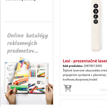
Online katalógy
reklamných
predmetov...
Lesi - prezentačné lase
kód produktu:
20878013000
Štýlové laserové ukazovátko trie
pripojením vyrobené z pšeničnej
kraftovej dizajnovej krabič
Cen