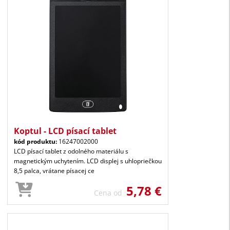
Koptul - LCD písací tablet
kód produktu:
16247002000
LCD písací tablet z odolného materiálu s
magnetickým uchytením. LCD displej s uhlopriečkou
8,5 palca, vrátane písacej ce
5,78 €
Cena od