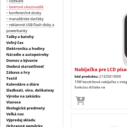
− vizitkáre
− laserové ukazovadlá
− konferenčné dosky
− manažérske darčeky
− reklamné USB flash disky a
powerbanky
Tašky a batohy
Voľný čas
Elektronika a hodiny
Náradie a autopotreby
Domov a bývanie
Osobná starostlivosť
Nabíjačka pre LCD písac
Zábava a hry
kód produktu:
21325013000
Textil
15W bezdrôtová nabíjačka s inte
Kalendáre a diáre
funkciou držiaka na
Sladkosti, víno, delikatesy
Výroba na zakázku
Vianoce
Ekologické predmety
Veľká noc
Výpredaj skladu
Ochranné pomôcky