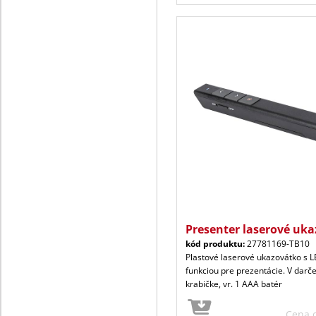
Presenter laserové uk
kód produktu:
27781169-TB10
Plastové laserové ukazovátko s 
funkciou pre prezentácie. V darč
krabičke, vr. 1 AAA batér
Cena