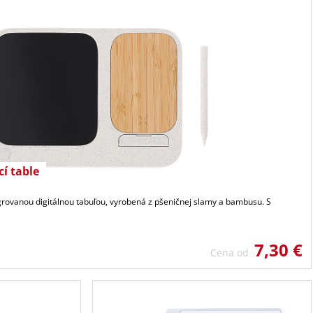
í table
grovanou digitálnou tabuľou, vyrobená z pšeničnej slamy a bambusu. S
7,30 €
Cena od