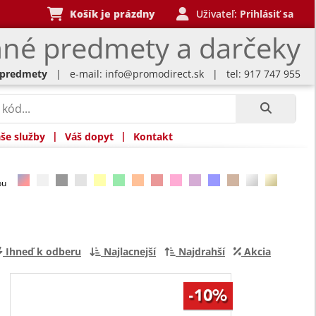
Košík je prázdny
Uživateľ:
Prihlásiť sa
né predmety a darčeky
 predmety
| e-mail:
info@promodirect.sk
| tel: 917 747 955
|
|
še služby
Váš dopyt
Kontakt
rbu
Ihneď k odberu
Najlacnejší
Najdrahší
Akcia