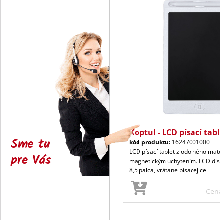
Koptul - LCD písací tabl
Sme tu
kód produktu:
16247001000
LCD písací tablet z odolného mate
pre Vás
magnetickým uchytením. LCD disp
8,5 palca, vrátane písacej ce
Cen