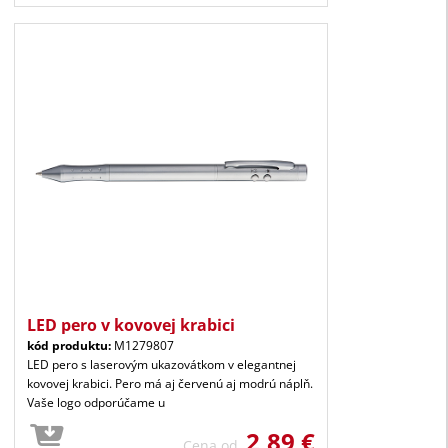
LED pero v kovovej krabici
kód produktu:
M1279807
LED pero s laserovým ukazovátkom v elegantnej
kovovej krabici. Pero má aj červenú aj modrú náplň.
Vaše logo odporúčame u
2,89 €
Cena od