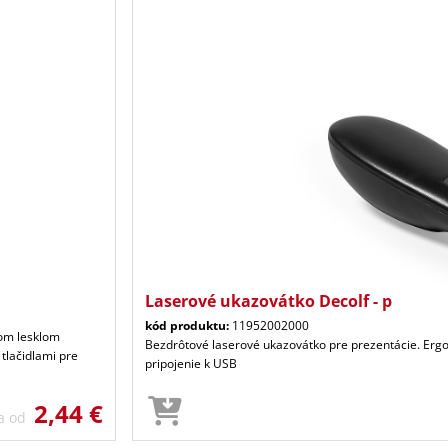
Laserové ukazovátko Decolf - p
kód produktu:
11952002000
nom lesklom
Bezdrôtové laserové ukazovátko pre prezentácie. Ergon
tlačidlami pre
pripojenie k USB
2,44 €
a od