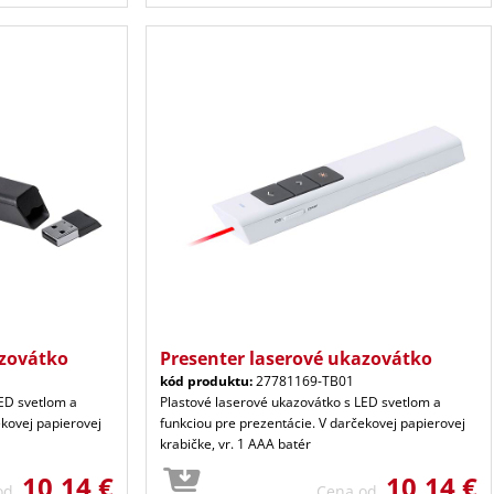
azovátko
Presenter laserové ukazovátko
kód produktu:
27781169-TB01
LED svetlom a
Plastové laserové ukazovátko s LED svetlom a
ekovej papierovej
funkciou pre prezentácie. V darčekovej papierovej
krabičke, vr. 1 AAA batér
10,14 €
10,14 €
 od
Cena od