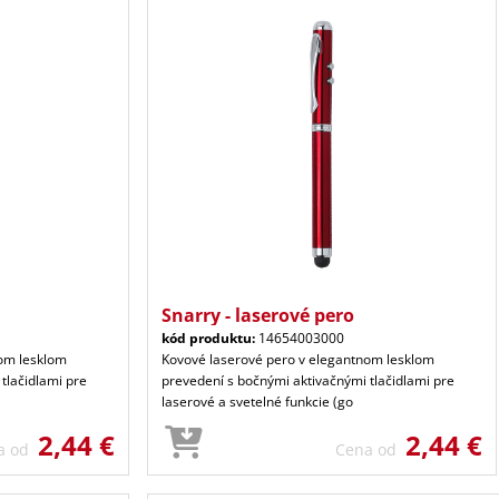
Snarry - laserové pero
kód produktu:
14654003000
nom lesklom
Kovové laserové pero v elegantnom lesklom
tlačidlami pre
prevedení s bočnými aktivačnými tlačidlami pre
laserové a svetelné funkcie (go
2,44 €
2,44 €
a od
Cena od