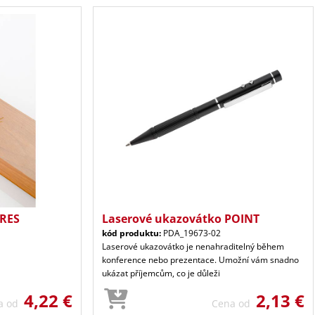
PRES
Laserové ukazovátko POINT
kód produktu:
PDA_19673-02
Laserové ukazovátko je nenahraditelný během
konference nebo prezentace. Umožní vám snadno
ukázat příjemcům, co je důleži
4,22 €
2,13 €
a od
Cena od