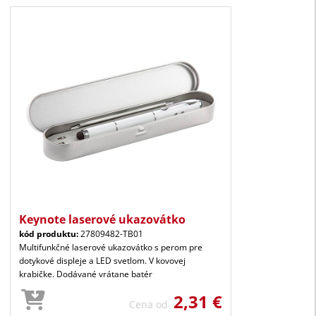
Keynote laserové ukazovátko
kód produktu:
27809482-TB01
Multifunkčné laserové ukazovátko s perom pre
dotykové displeje a LED svetlom. V kovovej
krabičke. Dodávané vrátane batér
2,31 €
Cena od