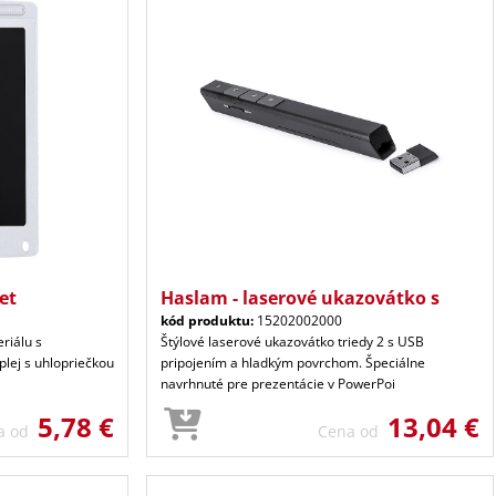
et
Haslam - laserové ukazovátko s
kód produktu:
15202002000
riálu s
Štýlové laserové ukazovátko triedy 2 s USB
lej s uhlopriečkou
pripojením a hladkým povrchom. Špeciálne
navrhnuté pre prezentácie v PowerPoi
5,78 €
13,04 €
a od
Cena od