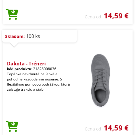
14,59 €
Cena od
100 ks
Skladom:
Dakota - Tréneri
kód produktu:
21828008036
Topánka navrhnutá na ľahké a
pohodlné každodenné nosenie. S
flexibilnou gumovou podrážkou, ktorá
zaisťuje trakciu a stab
14,59 €
Cena od