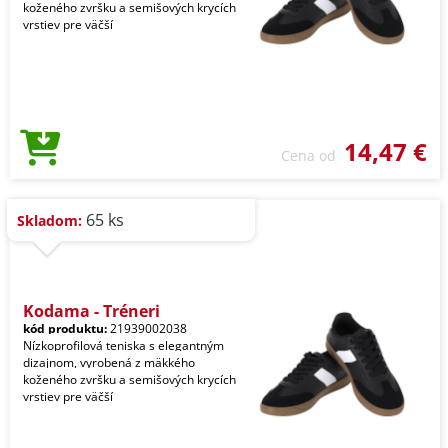
koženého zvršku a semišových krycích
vrstiev pre väčší
14,47 €
Cena od
65 ks
Skladom:
Kodama - Tréneri
kód produktu:
21939002038
Nízkoprofilová teniska s elegantným
dizajnom, vyrobená z mäkkého
koženého zvršku a semišových krycích
vrstiev pre väčší