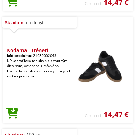
14,47 €
Cena od
Skladom:
na dopyt
Kodama - Tréneri
kód produktu:
21939002043
Nízkoprofilová teniska s elegantným
dizajnom, vyrobená z mäkkého
koženého zvršku a semišových krycích
vrstiev pre väčší
14,47 €
Cena od