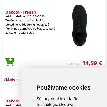
Dakota - Tréneri
kód produktu:
21828002038
Topánka navrhnutá na ľahké a
pohodlné každodenné nosenie. S
flexibilnou gumovou podrážkou, ktorá
zaisťuje trakciu a stab
14,59 €
Cena od
50 ks
Skladom:
Používame cookies
Súbory cookie a ďalšie
Dakota - Tréneri
technológie sledovania
kód produktu:
21828002036