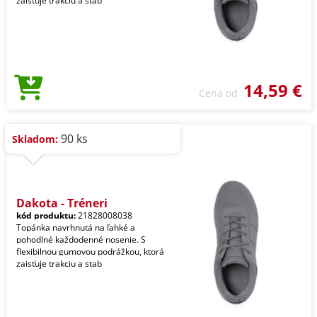
zaisťuje trakciu a stab
14,59 €
Cena od
90 ks
Skladom:
Dakota - Tréneri
kód produktu:
21828008038
Topánka navrhnutá na ľahké a
pohodlné každodenné nosenie. S
flexibilnou gumovou podrážkou, ktorá
zaisťuje trakciu a stab