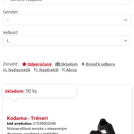
Gender:
Veľkosť:
Zoradiť:
Odporúčané
Skladom
Ihneď k odberu
Najlacnejší
Najdrahší
Akcia
90 ks
Skladom:
Kodama - Tréneri
kód produktu:
21939002046
Nízkoprofilová teniska s elegantným
dizajnom, vyrobená z mäkkého