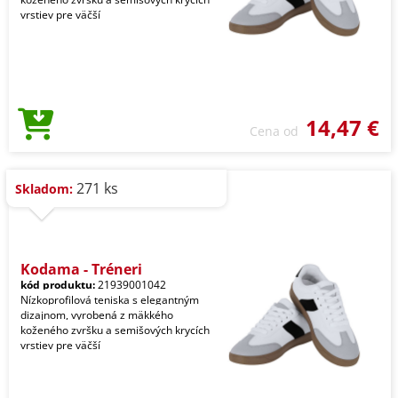
vrstiev pre väčší
14,47 €
Cena od
271 ks
Skladom:
Kodama - Tréneri
kód produktu:
21939001042
Nízkoprofilová teniska s elegantným
dizajnom, vyrobená z mäkkého
koženého zvršku a semišových krycích
vrstiev pre väčší