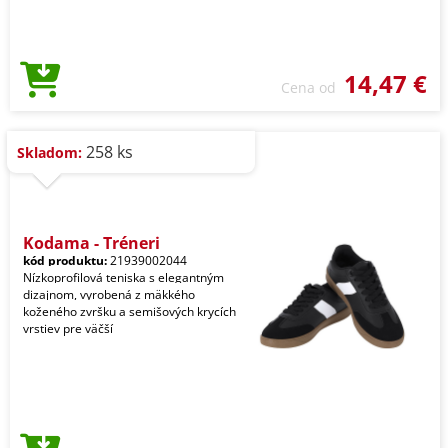
14,47 €
Cena od
258 ks
Skladom:
Kodama - Tréneri
kód produktu:
21939002044
Nízkoprofilová teniska s elegantným
dizajnom, vyrobená z mäkkého
koženého zvršku a semišových krycích
vrstiev pre väčší