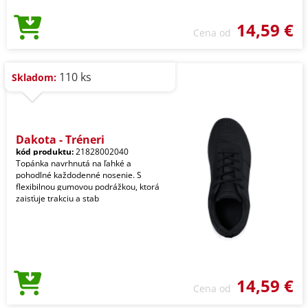
14,59 €
Cena od
110 ks
Skladom:
Dakota - Tréneri
kód produktu:
21828002040
Topánka navrhnutá na ľahké a
pohodlné každodenné nosenie. S
flexibilnou gumovou podrážkou, ktorá
zaisťuje trakciu a stab
14,59 €
Cena od