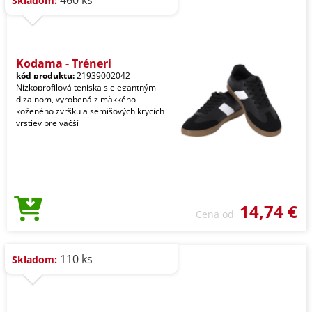
460 ks
Skladom:
Kodama - Tréneri
kód produktu:
21939002042
Nízkoprofilová teniska s elegantným
dizajnom, vyrobená z mäkkého
koženého zvršku a semišových krycích
vrstiev pre väčší
14,74 €
Cena od
110 ks
Skladom: