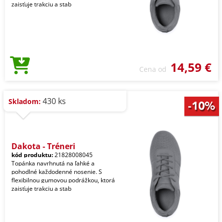
zaisťuje trakciu a stab
14,59 €
Cena od
430 ks
Skladom:
Dakota - Tréneri
kód produktu:
21828008045
Topánka navrhnutá na ľahké a
pohodlné každodenné nosenie. S
flexibilnou gumovou podrážkou, ktorá
zaisťuje trakciu a stab