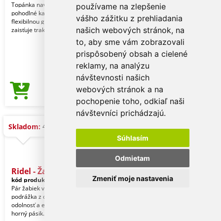
Topánka navrhnutá na ľahké a
používame na zlepšenie
pohodlné každodenné nosenie. S
vášho zážitku z prehliadania
flexibilnou gumovou podrážkou, ktorá
našich webových stránok, na
zaisťuje trakciu a stab
to, aby sme vám zobrazovali
prispôsobený obsah a cielené
reklamy, na analýzu
návštevnosti našich
webových stránok a na
14,59 €
Cena od
pochopenie toho, odkiaľ naši
návštevníci prichádzajú.
480 ks
Skladom:
Súhlasím
Odmietam
Ridel - Žabky
Zmeniť moje nastavenia
kód produktu:
21487019641
Pár žabiek vyrobených z EVA. Plochá
podrážka z odolnej EVA pre vysokú
odolnosť a ergonomicky tvarovaný
horný pásik. Veľk