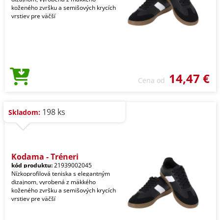
koženého zvršku a semišových krycích
vrstiev pre väčší
14,47 €
Cena od
198 ks
Skladom:
Kodama - Tréneri
kód produktu:
21939002045
Nízkoprofilová teniska s elegantným
dizajnom, vyrobená z mäkkého
koženého zvršku a semišových krycích
vrstiev pre väčší