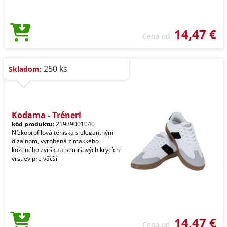
14,47 €
Cena od
250 ks
Skladom:
Kodama - Tréneri
kód produktu:
21939001040
Nízkoprofilová teniska s elegantným
dizajnom, vyrobená z mäkkého
koženého zvršku a semišových krycích
vrstiev pre väčší
14,47 €
Cena od