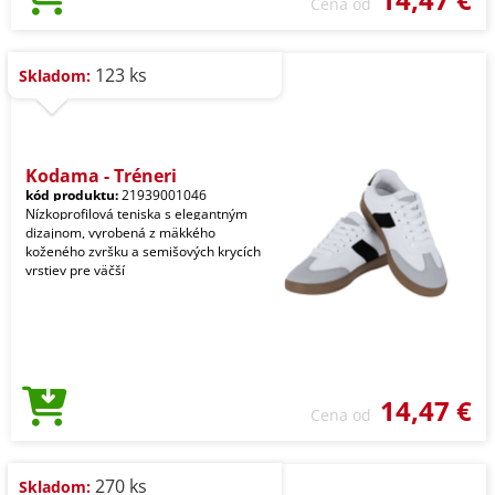
Cena od
123 ks
Skladom:
Kodama - Tréneri
kód produktu:
21939001046
Nízkoprofilová teniska s elegantným
dizajnom, vyrobená z mäkkého
koženého zvršku a semišových krycích
vrstiev pre väčší
14,47 €
Cena od
270 ks
Skladom: