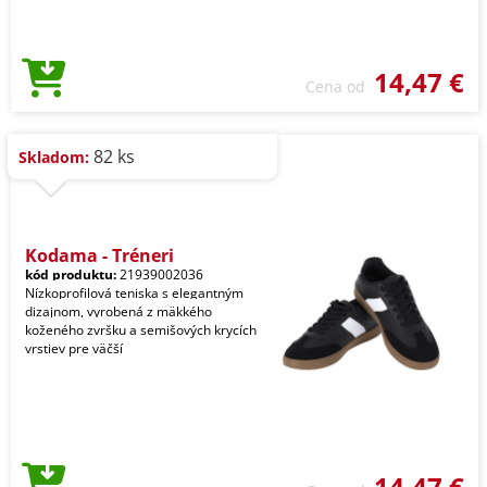
14,47 €
Cena od
82 ks
Skladom:
Kodama - Tréneri
kód produktu:
21939002036
Nízkoprofilová teniska s elegantným
dizajnom, vyrobená z mäkkého
koženého zvršku a semišových krycích
vrstiev pre väčší
14,47 €