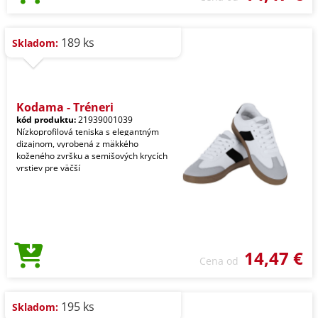
189 ks
Skladom:
Kodama - Tréneri
kód produktu:
21939001039
Nízkoprofilová teniska s elegantným
dizajnom, vyrobená z mäkkého
koženého zvršku a semišových krycích
vrstiev pre väčší
14,47 €
Cena od
195 ks
Skladom: