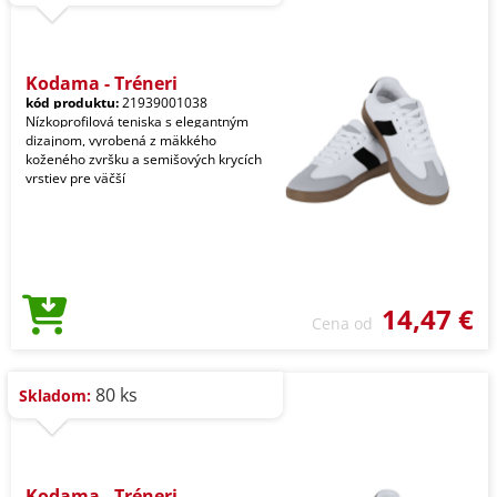
Kodama - Tréneri
kód produktu:
21939001038
Nízkoprofilová teniska s elegantným
dizajnom, vyrobená z mäkkého
koženého zvršku a semišových krycích
vrstiev pre väčší
14,47 €
Cena od
80 ks
Skladom:
Kodama - Tréneri