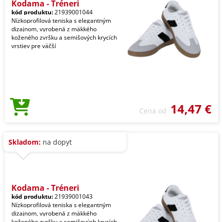
Kodama - Tréneri
kód produktu:
21939001044
Nízkoprofilová teniska s elegantným
dizajnom, vyrobená z mäkkého
koženého zvršku a semišových krycích
vrstiev pre väčší
14,47 €
Cena od
Skladom:
na dopyt
Kodama - Tréneri
kód produktu:
21939001043
Nízkoprofilová teniska s elegantným
dizajnom, vyrobená z mäkkého
koženého zvršku a semišových krycích