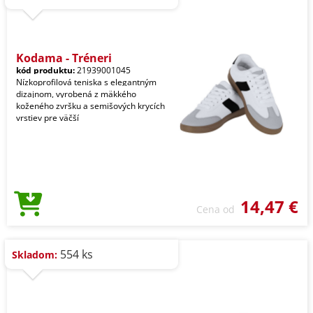
Kodama - Tréneri
kód produktu:
21939001045
Nízkoprofilová teniska s elegantným
dizajnom, vyrobená z mäkkého
koženého zvršku a semišových krycích
vrstiev pre väčší
14,47 €
Cena od
554 ks
Skladom: