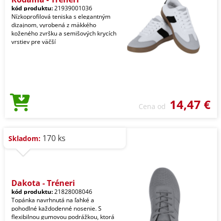
kód produktu:
21939001036
Nízkoprofilová teniska s elegantným
dizajnom, vyrobená z mäkkého
koženého zvršku a semišových krycích
vrstiev pre väčší
14,47 €
Cena od
170 ks
Skladom:
Dakota - Tréneri
kód produktu:
21828008046
Topánka navrhnutá na ľahké a
pohodlné každodenné nosenie. S
flexibilnou gumovou podrážkou, ktorá