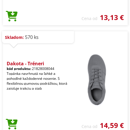
13,13 €
Cena od
570 ks
Skladom:
Dakota - Tréneri
kód produktu:
21828008044
Topánka navrhnutá na ľahké a
pohodlné každodenné nosenie. S
flexibilnou gumovou podrážkou, ktorá
zaisťuje trakciu a stab
14,59 €
Cena od