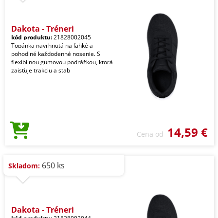
Dakota - Tréneri
kód produktu:
21828002045
Topánka navrhnutá na ľahké a
pohodlné každodenné nosenie. S
flexibilnou gumovou podrážkou, ktorá
zaisťuje trakciu a stab
14,59 €
Cena od
650 ks
Skladom:
Dakota - Tréneri