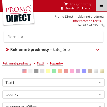
Košík je prázdny
Uživateľ:
Prihlásiť sa
Promo Direct – reklamné predmety
info@promodirect.sk
tel. 917 747 955
Reklamné predmety
– kategórie
topánky
»
»
Reklamné predmety
Textil
topánky