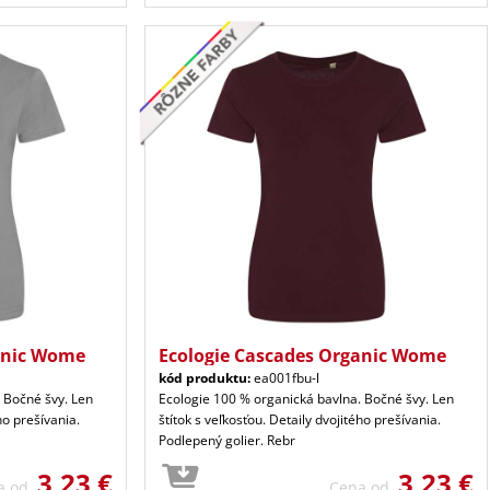
anic Wome
Ecologie Cascades Organic Wome
kód produktu:
ea001fbu-l
 Bočné švy. Len
Ecologie 100 % organická bavlna. Bočné švy. Len
ho prešívania.
štítok s veľkosťou. Detaily dvojitého prešívania.
Podlepený golier. Rebr
3,23 €
3,23 €
a od
Cena od