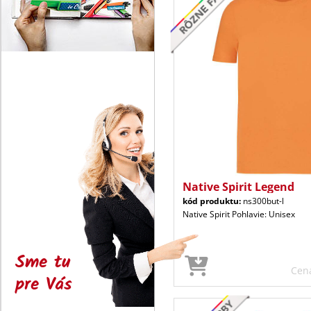
Native Spirit Legend
kód produktu:
ns300but-l
Native Spirit Pohlavie: Unisex
Sme tu
Cen
pre Vás