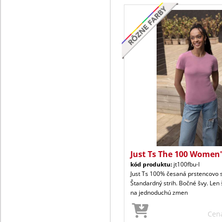
Just Ts The 100 Women'
kód produktu:
jt100fbu-l
Just Ts 100% česaná prstencovo 
Štandardný strih. Bočné švy. Len š
na jednoduchú zmen
Cen