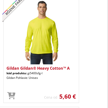
Gildan Gildan® Heavy Cotton™ A
kód produktu:
gi5400sfg-l
Gildan Pohlavie: Unisex
5,60 €
Cena od