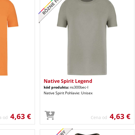
Native Spirit Legend
kód produktu:
ns300bec-l
Native Spirit Pohlavie: Unisex
4,63 €
4,63 €
a od
Cena od