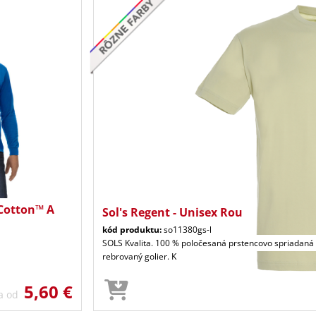
Cotton™ A
Sol's Regent - Unisex Rou
kód produktu:
so11380gs-l
SOLS Kvalita. 100 % poločesaná prstencovo spriadaná b
rebrovaný golier. K
5,60 €
a od