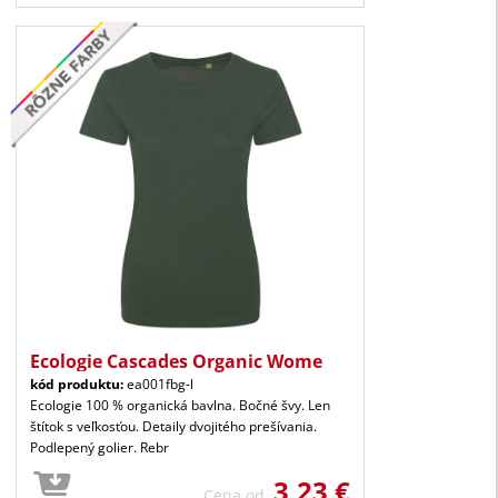
Ecologie Cascades Organic Wome
kód produktu:
ea001fbg-l
Ecologie 100 % organická bavlna. Bočné švy. Len
štítok s veľkosťou. Detaily dvojitého prešívania.
Podlepený golier. Rebr
3,23 €
Cena od