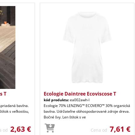
s T
Ecologie Daintree Ecoviscose T
kód produktu:
ea002awh-l
spriadaná bavlna.
Ecologie 70% LENZING™ ECOVERO™ 30% organická
títok s veľkosťou,
bavlna. Udržateľne obhospodarované zdroje dreva.
Bočné švy. Len štítok s ve
2,63 €
7,61 €
a od
Cena od