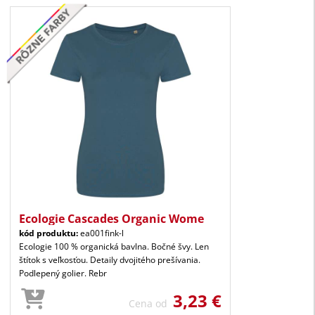
Ecologie Cascades Organic Wome
kód produktu:
ea001fink-l
Ecologie 100 % organická bavlna. Bočné švy. Len
štítok s veľkosťou. Detaily dvojitého prešívania.
Podlepený golier. Rebr
3,23 €
Cena od