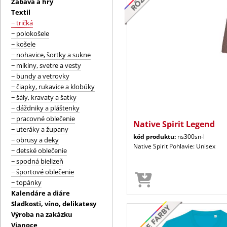
Zábava a hry
Textil
− tričká
− polokošele
− košele
− nohavice, šortky a sukne
− mikiny, svetre a vesty
− bundy a vetrovky
− čiapky, rukavice a klobúky
− šály, kravaty a šatky
− dáždniky a pláštenky
− pracovné oblečenie
Native Spirit Legend
− uteráky a župany
kód produktu:
ns300sn-l
− obrusy a deky
Native Spirit Pohlavie: Unisex
− detské oblečenie
− spodná bielizeň
− športové oblečenie
− topánky
Kalendáre a diáre
Sladkosti, víno, delikatesy
Výroba na zakázku
Vianoce