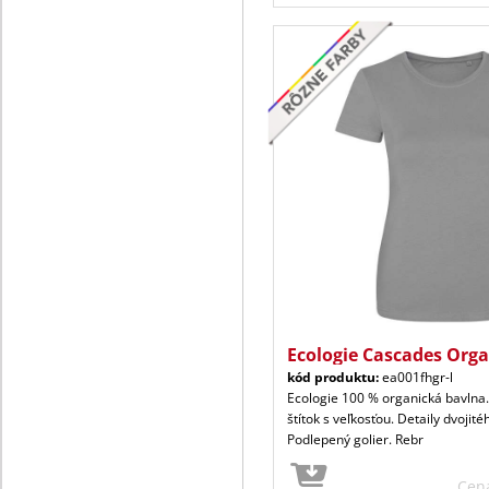
Ecologie Cascades Org
kód produktu:
ea001fhgr-l
Ecologie 100 % organická bavlna.
štítok s veľkosťou. Detaily dvojité
Podlepený golier. Rebr
Cen