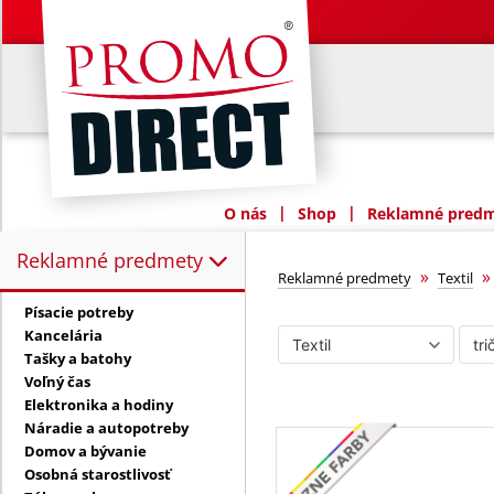
|
|
O nás
Shop
Reklamné predme
Reklamné predmety
Reklamné predmety:
tričká
»
Reklamné predmety
Textil
Písacie potreby
Kancelária
Tašky a batohy
Voľný čas
Elektronika a hodiny
Náradie a autopotreby
Domov a bývanie
Osobná starostlivosť