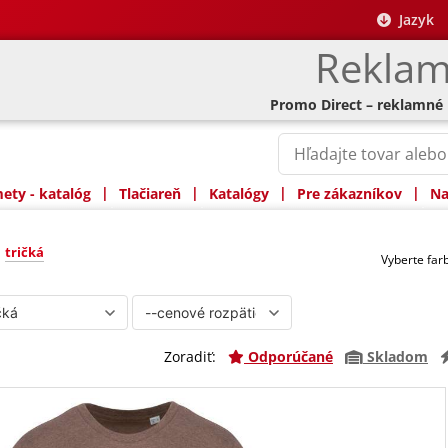
Jazyk
Reklam
Promo Direct – reklamné
|
|
|
|
ty - katalóg
Tlačiareň
Katalógy
Pre zákazníkov
Na
»
tričká
Vyberte fa
Zoradiť:
Odporúčané
Skladom