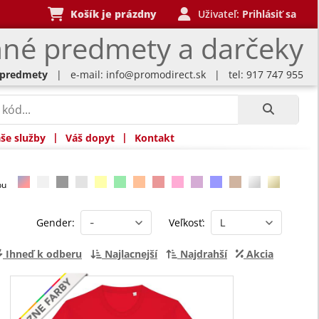
Košík je prázdny
Uživateľ:
Prihlásiť sa
né predmety a darčeky
 predmety
| e-mail:
info@promodirect.sk
| tel: 917 747 955
|
|
še služby
Váš dopyt
Kontakt
rbu
Gender:
Veľkosť:
Ihneď k odberu
Najlacnejší
Najdrahší
Akcia