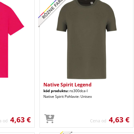
Native Spirit Legend
kód produktu:
ns300dca-l
Native Spirit Pohlavie: Unisex
4,63 €
4,63 €
a od
Cena od