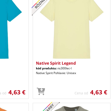
Native Spirit Legend
kód produktu:
ns300lec-l
Native Spirit Pohlavie: Unisex
4,63 €
4,63 €
a od
Cena od