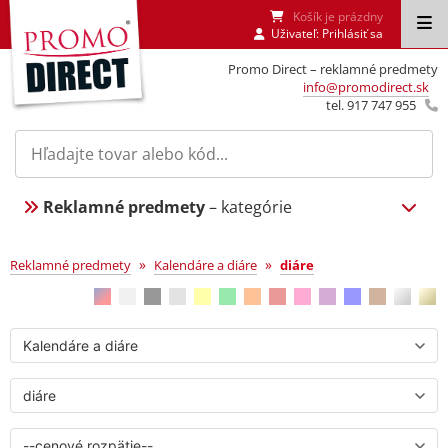
Košík je prázdny
Uživateľ:
Prihlásiť sa
Promo Direct – reklamné predmety
info@promodirect.sk
tel. 917 747 955
Reklamné predmety
– kategórie
diáre
»
»
Reklamné predmety
Kalendáre a diáre
diáre