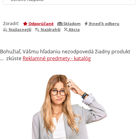
Zoradiť:
Odporúčané
Skladom
Ihneď k odberu
Najlacnejší
Najdrahší
Akcia
Bohužiaľ, Vášmu hľadaniu nezodpovedá žiadny produkt
... zkúste
Reklamné predmety - katalóg