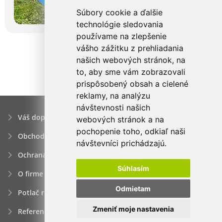
Súbory cookie a ďalšie
technológie sledovania
používame na zlepšenie
vášho zážitku z prehliadania
našich webových stránok, na
to, aby sme vám zobrazovali
prispôsobený obsah a cielené
reklamy, na analýzu
návštevnosti našich
Váš dopyt
webových stránok a na
pochopenie toho, odkiaľ naši
Obchodné podmienky
návštevníci prichádzajú.
Ochrana osobných údajov
Súhlasím
O firme
Odmietam
Potlač reklamných predmetov
Zmeniť moje nastavenia
Referencie