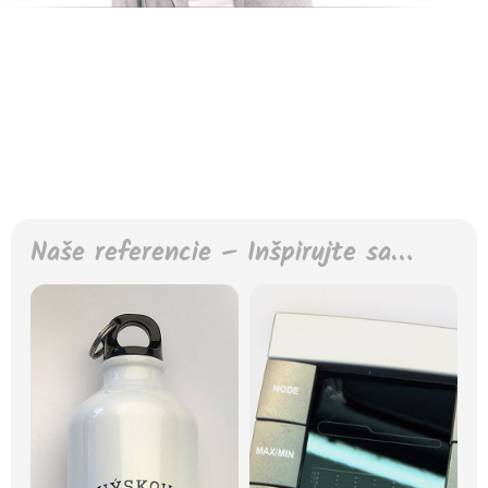
Naše referencie – Inšpirujte sa…