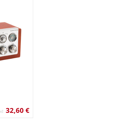
32,60 €
 od