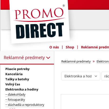
|
|
O nás
Shop
Reklamné predme
Reklamné predmety
Reklamné predmety:
rádiá
»
Reklamné predmety
Elektron
Písacie potreby
Kancelária
Tašky a batohy
Voľný čas
Elektronika a hodiny
− ďalekohľady
− fotoaparáty
− slúchadlá a reproduktory