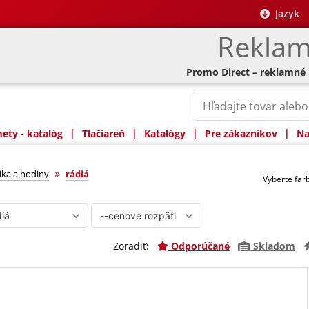
Jazyk
Reklam
Promo Direct – reklamné
|
|
|
|
ty - katalóg
Tlačiareň
Katalógy
Pre zákazníkov
Na
»
ika a hodiny
rádiá
Vyberte fa
Zoradiť:
Odporúčané
Skladom