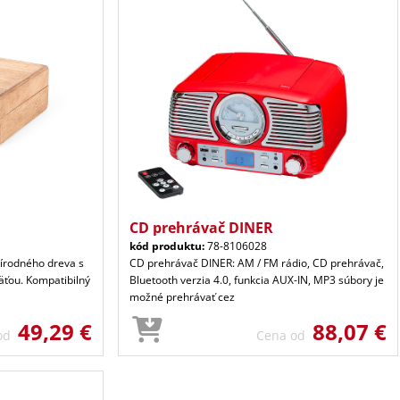
CD prehrávač DINER
kód produktu:
78-8106028
írodného dreva s
CD prehrávač DINER: AM / FM rádio, CD prehrávač,
ťou. Kompatibilný
Bluetooth verzia 4.0, funkcia AUX-IN, MP3 súbory je
možné prehrávať cez
49,29 €
88,07 €
 od
Cena od