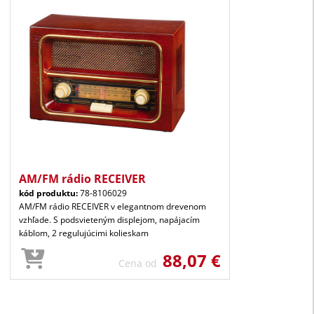
AM/FM rádio RECEIVER
kód produktu:
78-8106029
AM/FM rádio RECEIVER v elegantnom drevenom
vzhľade. S podsvieteným displejom, napájacím
káblom, 2 regulujúcimi kolieskam
88,07 €
Cena od