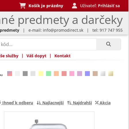
Košík je prázdny
Uživateľ:
Prihlásiť sa
né predmety a darčeky
 predmety
| e-mail:
info@promodirect.sk
| tel: 917 747 955
|
|
še služby
Váš dopyt
Kontakt
rbu
Ihneď k odberu
Najlacnejší
Najdrahší
Akcia