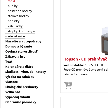
− rádiá
− budíky
− nástenné hodiny
− stolové hodiny
− hodinky
− kalkulačky
− stopky, kompasy a
meteostanice
Náradie a autopotreby
Domov a bývanie
Osobná starostlivosť
Zábava a hry
Hopson - CD prehrávač
Textil
kód produktu:
21865013000
Kalendáre a diáre
Retro CD prehrávač vyrobený z dr
Sladkosti, víno, delikatesy
priehľadným akrylo
Výroba na zakázku
Vianoce
Ekologické predmety
Veľká noc
Výpredaj skladu
Ochranné pomôcky