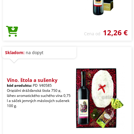
12,26 €
Cena od
Skladom:
na dopyt
Víno, štola a sušenky
kód produktu:
PD_V40585
Origiální drážďanská štola 750 g,
láhev aromatického suchého vína 0,75
l a sáček jemných máslových sušenek
100 g.