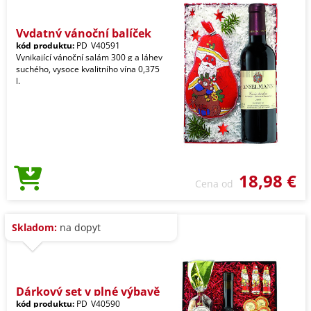
Vydatný vánoční balíček
kód produktu:
PD_V40591
Vynikající vánoční salám 300 g a láhev
suchého, vysoce kvalitního vína 0,375
l.
18,98 €
Cena od
Skladom:
na dopyt
Dárkový set v plné výbavě
kód produktu:
PD_V40590