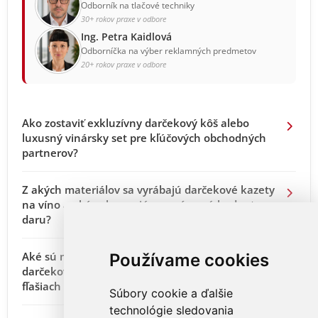
Odborník na tlačové techniky
30+ rokov praxe v odbore
Ing. Petra Kaidlová
Odborníčka na výber reklamných predmetov
20+ rokov praxe v odbore
Ako zostaviť exkluzívny darčekový kôš alebo
luxusný vinársky set pre kľúčových obchodných
partnerov?
Z akých materiálov sa vyrábajú darčekové kazety
na víno a aký vplyv majú na vnímanú hodnotu
daru?
Aké sú možnosti elegantného brandingu pri
Používame cookies
darčekových košoch, kazetách a darčekových
fľašiach vína?
Súbory cookie a ďalšie
technológie sledovania