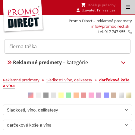
Košík je prázdny
Uživateľ:
Prihlásiť sa
Promo Direct – reklamné predmety
info@promodirect.sk
tel. 917 747 955
Reklamné predmety
– kategórie
darčekové koše a vína
»
»
Reklamné predmety
Sladkosti, víno, delikatesy
darčekové koše
a vína