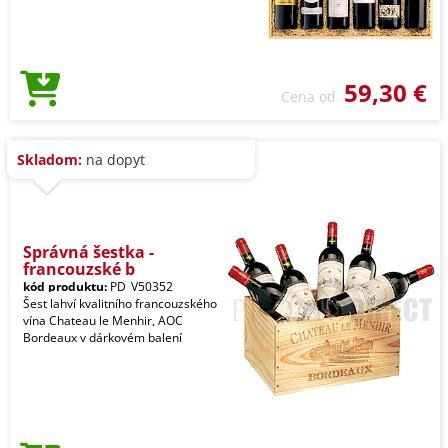
59,30 €
Cena od
Skladom:
na dopyt
Správná šestka -
francouzské b
kód produktu:
PD_V50352
Šest lahví kvalitního francouzského
vína Chateau le Menhir, AOC
Bordeaux v dárkovém balení