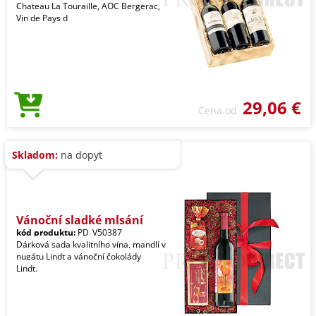
Chateau La Touraille, AOC Bergerac,
Vin de Pays d
29,06 €
Cena od
Skladom:
na dopyt
Vánoční sladké mlsání
kód produktu:
PD_V50387
Dárková sada kvalitního vína, mandlí v
nugátu Lindt a vánoční čokolády
Lindt.