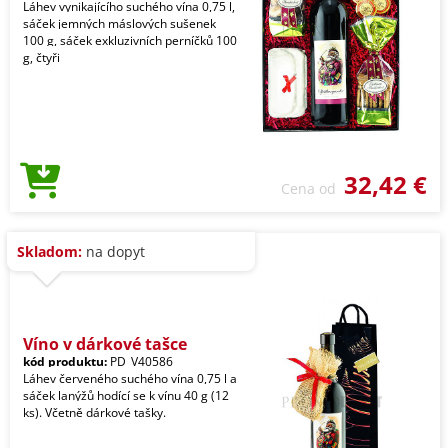
Láhev vynikajícího suchého vína 0,75 l,
sáček jemných máslových sušenek
100 g, sáček exkluzivních perníčků 100
g, čtyři
32,42 €
Cena od
Skladom:
na dopyt
Víno v dárkové tašce
kód produktu:
PD_V40586
Láhev červeného suchého vína 0,75 l a
sáček lanýžů hodící se k vínu 40 g (12
ks). Včetně dárkové tašky.