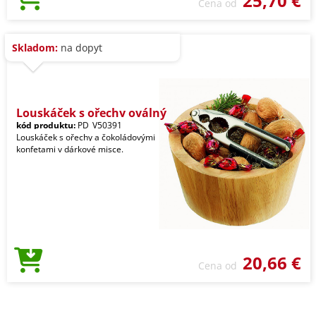
25,70 €
Cena od
Skladom:
na dopyt
Louskáček s ořechy oválný
kód produktu:
PD_V50391
Louskáček s ořechy a čokoládovými
konfetami v dárkové misce.
20,66 €
Cena od