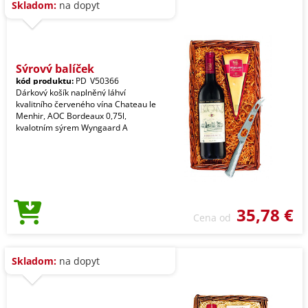
Skladom:
na dopyt
Sýrový balíček
kód produktu:
PD_V50366
Dárkový košík naplněný láhví
kvalitního červeného vína Chateau le
Menhir, AOC Bordeaux 0,75l,
kvalotním sýrem Wyngaard A
35,78 €
Cena od
Skladom:
na dopyt