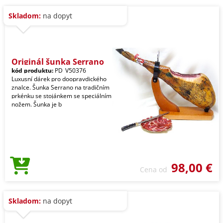
Skladom:
na dopyt
Originál šunka Serrano
kód produktu:
PD_V50376
Luxusní dárek pro doopravdického
znalce. Šunka Serrano na tradičním
prkénku se stojánkem se speciálním
nožem. Šunka je b
98,00 €
Cena od
Skladom:
na dopyt