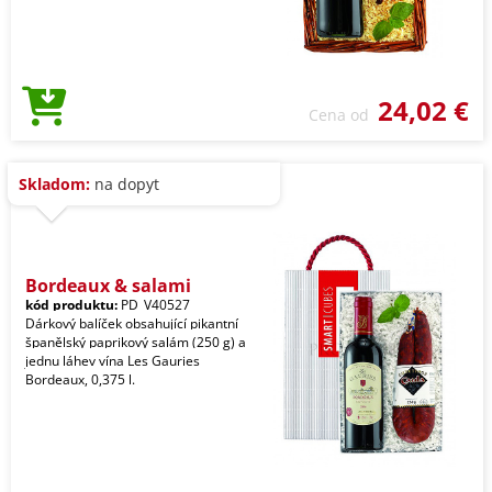
24,02 €
Cena od
Skladom:
na dopyt
Bordeaux & salami
kód produktu:
PD_V40527
Dárkový balíček obsahující pikantní
španělský paprikový salám (250 g) a
jednu láhev vína Les Gauries
Bordeaux, 0,375 l.