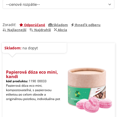
Zoradiť:
Odporúčané
Skladom
Ihneď k odberu
Najlacnejší
Najdrahší
Akcia
Skladom:
na dopyt
Papierová dóza eco mini,
kandi
kód produktu:
1190_00033
Papierová dóza eco mini,
kompostovateľná, s papierovou
etiketou po celom obvode a
originálnou poistkou, individuálna pot