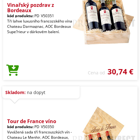
Vinařský pozdrav z
Bordeaux
kód produktu:
PD_V50351
Tři lahve luxusního francozského vína
Chateau Darmagnac, AOC Bordeaux
Supe?rieur v dárkovém balení.
30,74 €
Cena od
Skladom:
na dopyt
Tour de France víno
kód produktu:
PD_V50350
Vyvážená sada tří francouszkých vín -
Chateau Le Menhir, AOC Bordeaux,