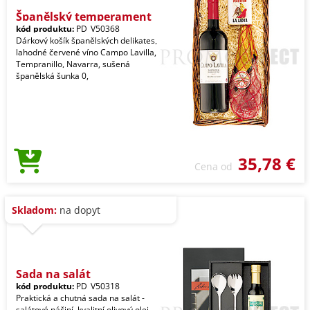
Španělský temperament
kód produktu:
PD_V50368
Dárkový košík španělských delikates,
lahodné červené víno Campo Lavilla,
Tempranillo, Navarra, sušená
španělská šunka 0,
35,78 €
Cena od
Skladom:
na dopyt
Sada na salát
kód produktu:
PD_V50318
Praktická a chutná sada na salát -
salátové náčiní, kvalitní olivový olej