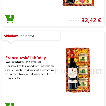
32,42 €
Cena od
Skladom:
na dopyt
Francouzské lahůdky
kód produktu:
PD_V50370
Dárkový košík s lahodnými paštikami
(králičí, kachní a divočina) s kvalitním
červeným francouzským vínem Les
Gauries, Be