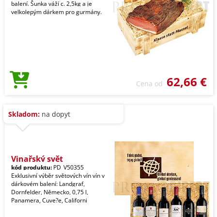
balení. Šunka váží c. 2,5kg a je
velkolepým dárkem pro gurmány.
62,66 €
Cena od
Skladom:
na dopyt
Vinařský svět
kód produktu:
PD_V50355
Exklusivní výběr světových vín vín v
dárkovém balení: Landgraf,
Dornfelder, Německo, 0,75 l,
Panamera, Cuve?e, Californi