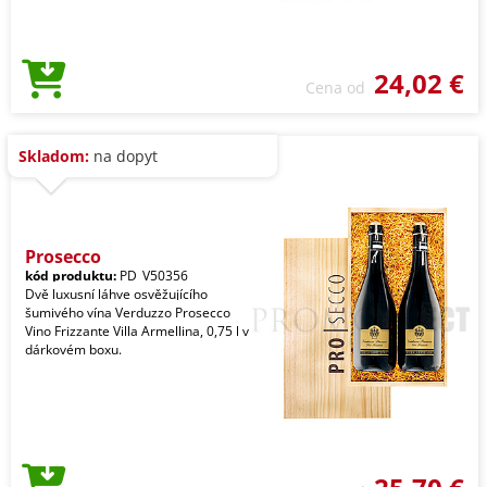
24,02 €
Cena od
Skladom:
na dopyt
Prosecco
kód produktu:
PD_V50356
Dvě luxusní láhve osvěžujícího
šumivého vína Verduzzo Prosecco
Vino Frizzante Villa Armellina, 0,75 l v
dárkovém boxu.