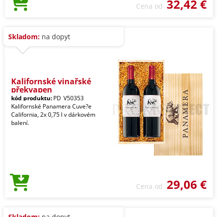
32,42 €
Cena od
Skladom:
na dopyt
Kalifornské vinařské
překvapen
kód produktu:
PD_V50353
Kalifornské Panamera Cuve?e
California, 2x 0,75 l v dárkovém
balení.
29,06 €
Cena od
Skladom:
na dopyt