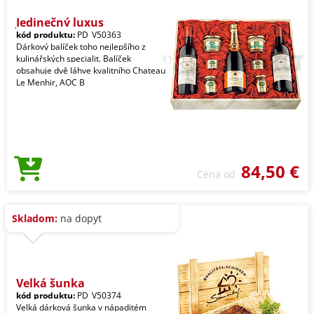
Jedinečný luxus
kód produktu:
PD_V50363
Dárkový balíček toho nejlepšího z
kulinářských specialit. Balíček
obsahuje dvě láhve kvalitního Chateau
Le Menhir, AOC B
84,50 €
Cena od
Skladom:
na dopyt
Velká šunka
kód produktu:
PD_V50374
Velká dárková šunka v nápaditém