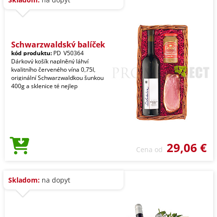
Schwarzwaldský balíček
kód produktu:
PD_V50364
Dárkový košík naplněný láhví
kvalitního červeného vína 0,75l,
originální Schwarzwaldkou šunkou
400g a sklenice té nejlep
29,06 €
Cena od
Skladom:
na dopyt