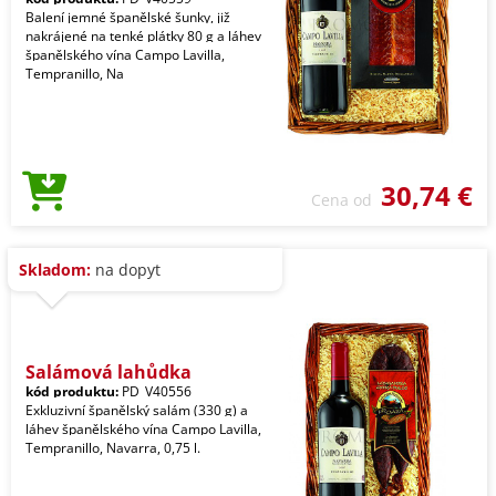
Balení jemné španělské šunky, již
nakrájené na tenké plátky 80 g a láhev
španělského vína Campo Lavilla,
Tempranillo, Na
30,74 €
Cena od
Skladom:
na dopyt
Salámová lahůdka
kód produktu:
PD_V40556
Exkluzivní španělský salám (330 g) a
láhev španělského vína Campo Lavilla,
Tempranillo, Navarra, 0,75 l.