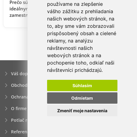
Prečo sú darčekové sady vína a gurmánske koše
používame na zlepšenie
ideálnym vianočným darčekom pre
vášho zážitku z prehliadania
zamestnancov a B2B klientov?
našich webových stránok, na
to, aby sme vám zobrazovali
prispôsobený obsah a cielené
reklamy, na analýzu
návštevnosti našich
webových stránok a na
pochopenie toho, odkiaľ naši
návštevníci prichádzajú.
Váš dopyt
Obchodné podmienky
Súhlasím
Ochrana osobných údajov
Odmietam
O firme
Zmeniť moje nastavenia
Potlač reklamných predmetov
Referencie