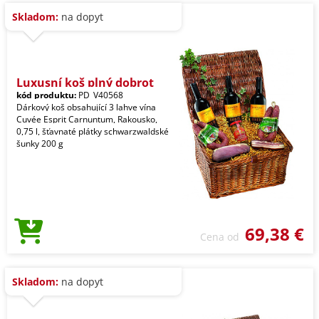
Skladom:
na dopyt
Luxusní koš plný dobrot
kód produktu:
PD_V40568
Dárkový koš obsahující 3 lahve vína
Cuvée Esprit Carnuntum, Rakousko,
0,75 l, šťavnaté plátky schwarzwaldské
šunky 200 g
69,38 €
Cena od
Skladom:
na dopyt