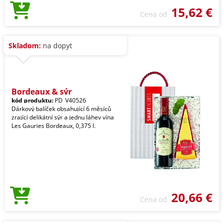
15,62 €
Cena od
Skladom:
na dopyt
Bordeaux & sýr
kód produktu:
PD_V40526
Dárkový balíček obsahující 6 měsíců
zrající delikátní sýr a jednu láhev vína
Les Gauries Bordeaux, 0,375 l.
20,66 €
Cena od