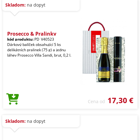
Skladom:
na dopyt
Prosecco & Pralinky
kód produktu:
PD_V40523
Dárkový balíček obsahující 5 ks
delikátních pralinek (75 g) a jednu
láhev Prosecco Villa Sandi, brut, 0,2 l.
17,30 €
Cena od
Skladom:
na dopyt