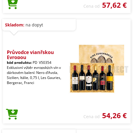
57,62 €
Cena od
Skladom:
na dopyt
Průvodce vianřskou
Evropou
kód produktu:
PD_V50354
Exklusivní výběr evropských vín v
dárkovém balení: Nero d’Avola,
Sizilien, Itálie, 0,75 l, Les Gauries,
Bergerac, Franci
54,26 €
Cena od