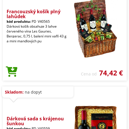
Francouzský košík plný
lahůdek
kód produktu:
PD_V40565
Dárkový košík obsahuje 3 lahve
červeného vína Les Gauries,
Bergerac, 0,75 l, balení mini vaflí 43 g
a mini mandlových pu
74,42 €
Cena od
Skladom:
na dopyt
Dárková sada s krájenou
šunkou
kód produktu:
PD_V40559