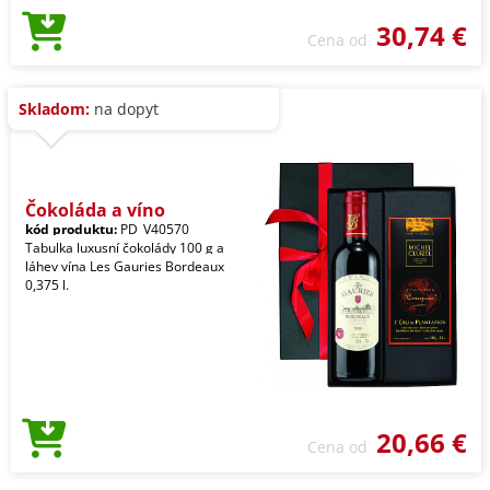
30,74 €
Cena od
Skladom:
na dopyt
Čokoláda a víno
kód produktu:
PD_V40570
Tabulka luxusní čokolády 100 g a
láhev vína Les Gauries Bordeaux
0,375 l.
20,66 €
Cena od