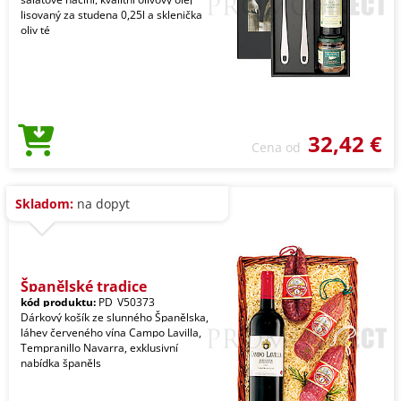
lisovaný za studena 0,25l a sklenička
oliv té
32,42 €
Cena od
Skladom:
na dopyt
Španělské tradice
kód produktu:
PD_V50373
Dárkový košík ze slunného Španělska,
láhev červeného vína Campo Lavilla,
Tempranillo Navarra, exklusivní
nabídka španěls