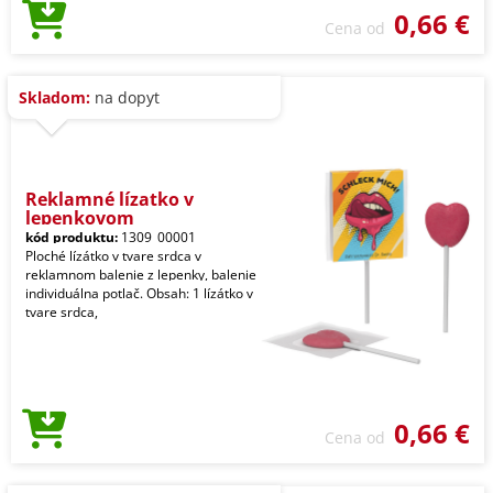
0,66 €
Cena od
Skladom:
na dopyt
Reklamné lízatko v
lepenkovom
kód produktu:
1309_00001
Ploché lízátko v tvare srdca v
reklamnom balenie z lepenky, balenie
individuálna potlač. Obsah: 1 lízátko v
tvare srdca,
0,66 €
Cena od