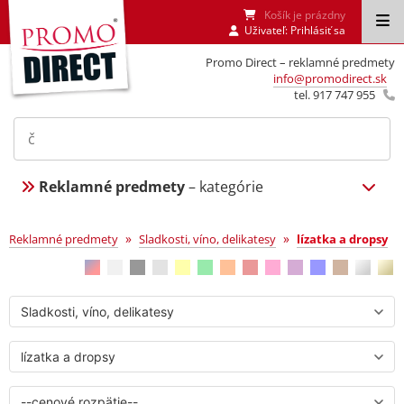
Košík je prázdny
Uživateľ:
Prihlásiť sa
Promo Direct – reklamné predmety
info@promodirect.sk
tel. 917 747 955
Reklamné predmety
– kategórie
lízatka a dropsy
»
»
Reklamné predmety
Sladkosti, víno, delikatesy
lízatka a dropsy