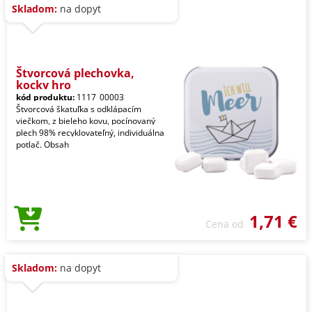
Skladom:
na dopyt
Štvorcová plechovka,
kocky hro
kód produktu:
1117_00003
Štvorcová škatuľka s odklápacím
viečkom, z bieleho kovu, pocínovaný
plech 98% recyklovateľný, individuálna
potlač. Obsah
1,71 €
Cena od
Skladom:
na dopyt