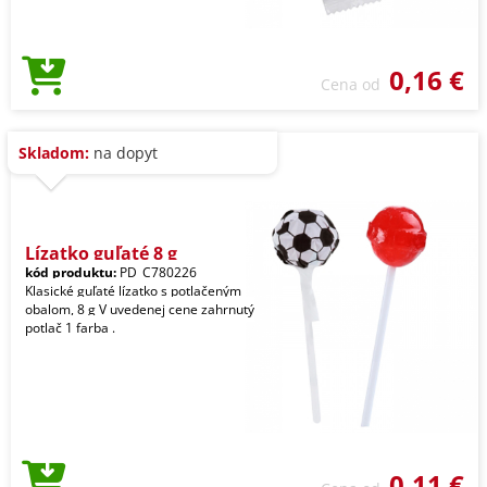
0,16 €
Cena od
Skladom:
na dopyt
Lízatko guľaté 8 g
kód produktu:
PD_C780226
Klasické guľaté lízatko s potlačeným
obalom, 8 g V uvedenej cene zahrnutý
potlač 1 farba .
0,11 €