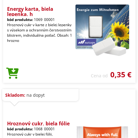
Energy karta, biela
lepenka, h
kód produktu:
1069_00001
Hroznový cukr v karte z bielej lepenky
s výsekom a ochranným čerstvostním
blistrem, individuálna potlač. Obsah: 1
hrozno
0,35 €
Cena od
Skladom:
na dopyt
Hroznový cukr, biela fólie
kód produktu:
1068_00001
Hroznový cukr v bielej fólii,