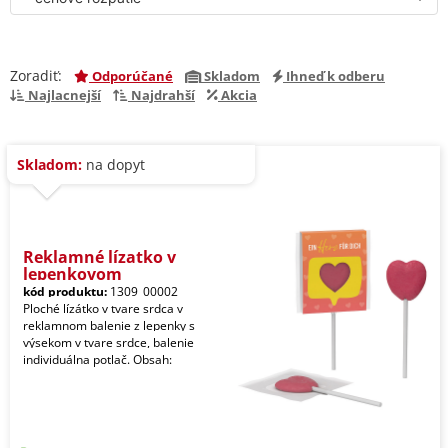
Zoradiť:
Odporúčané
Skladom
Ihneď k odberu
Najlacnejší
Najdrahší
Akcia
Skladom:
na dopyt
Reklamné lízatko v
lepenkovom
kód produktu:
1309_00002
Ploché lízátko v tvare srdca v
reklamnom balenie z lepenky s
výsekom v tvare srdce, balenie
individuálna potlač. Obsah: