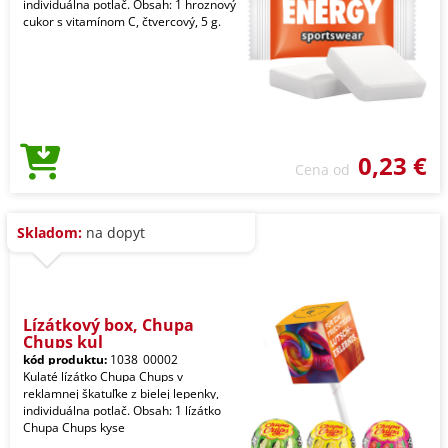
individuálna potlač. Obsah: 1 hroznový
cukor s vitamínom C, čtvercový, 5 g.
0,23 €
Cena od
Skladom:
na dopyt
Lízátkový box, Chupa
Chups kul
kód produktu:
1038_00002
Kulaté lízátko Chupa Chups v
reklamnej škatuľke z bielej lepenky,
individuálna potlač. Obsah: 1 lízátko
Chupa Chups kyse