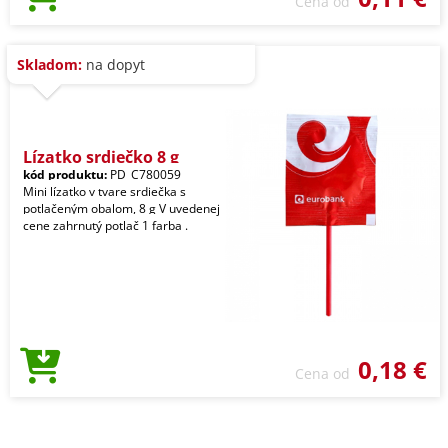
Cena od
Skladom:
na dopyt
Lízatko srdiečko 8 g
kód produktu:
PD_C780059
Mini lízatko v tvare srdiečka s
potlačeným obalom, 8 g V uvedenej
cene zahrnutý potlač 1 farba .
0,18 €
Cena od