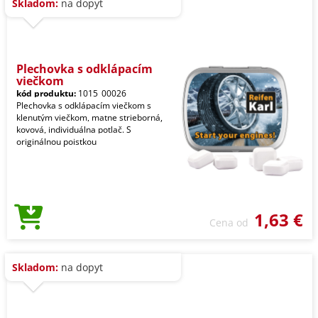
Skladom:
na dopyt
Plechovka s odklápacím
viečkom
kód produktu:
1015_00026
Plechovka s odklápacím viečkom s
klenutým viečkom, matne strieborná,
kovová, individuálna potlač. S
originálnou poistkou
1,63 €
Cena od
Skladom:
na dopyt