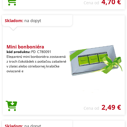
4,70 €
Cena od
Skladom:
na dopyt
Mini bonboniéra
kód produktu:
PD_C780091
Elegantný mini bonboniéra zostavená
z troch čokoládek s potlačou zabalené
v zlatej alebo striebornej krabičke
oviazané e
2,49 €
Cena od
Skladom:
na dopyt