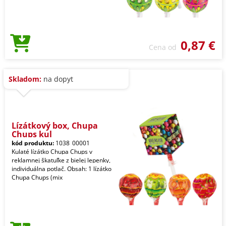
0,87 €
Cena od
Skladom:
na dopyt
Lízátkový box, Chupa
Chups kul
kód produktu:
1038_00001
Kulaté lízátko Chupa Chups v
reklamnej škatuľke z bielej lepenky,
individuálna potlač. Obsah: 1 lízátko
Chupa Chups (mix