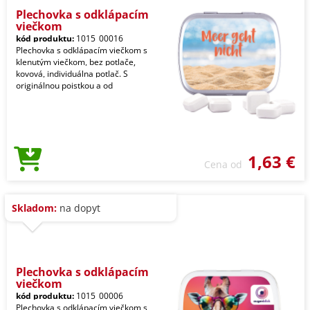
Plechovka s odklápacím
viečkom
kód produktu:
1015_00016
Plechovka s odklápacím viečkom s
klenutým viečkom, bez potlače,
kovová, individuálna potlač. S
originálnou poistkou a od
1,63 €
Cena od
Skladom:
na dopyt
Plechovka s odklápacím
viečkom
kód produktu:
1015_00006
Plechovka s odklápacím viečkom s