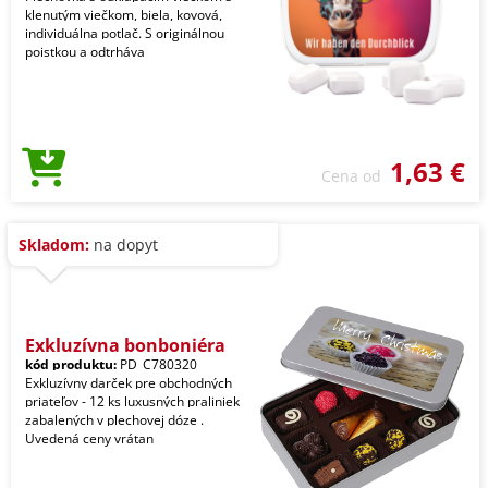
klenutým viečkom, biela, kovová,
individuálna potlač. S originálnou
poistkou a odtrháva
1,63 €
Cena od
Skladom:
na dopyt
Exkluzívna bonboniéra
kód produktu:
PD_C780320
Exkluzívny darček pre obchodných
priateľov - 12 ks luxusných praliniek
zabalených v plechovej dóze .
Uvedená ceny vrátan