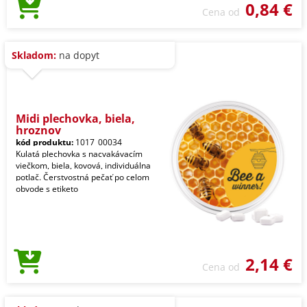
0,84 €
Cena od
Skladom:
na dopyt
Midi plechovka, biela,
hroznov
kód produktu:
1017_00034
Kulatá plechovka s nacvakávacím
viečkom, biela, kovová, individuálna
potlač. Čerstvostná pečať po celom
obvode s etiketo
2,14 €
Cena od