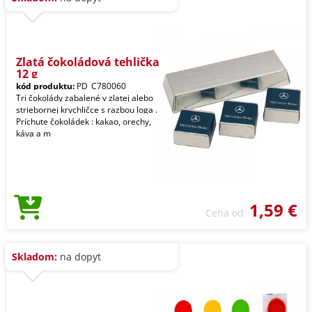
Zlatá čokoládová tehlička
12 g
kód produktu:
PD_C780060
Tri čokolády zabalené v zlatej alebo
striebornej krychličce s razbou loga .
Príchute čokoládek : kakao, orechy,
káva a m
1,59 €
Cena od
Skladom:
na dopyt