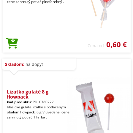
cene zahrnutý potlač plnofarebný .
0,60 €
Cena od
Skladom:
na dopyt
Lízatko guľaté 8 g
flowpack
kód produktu:
PD_C780227
Klasické guľaté lízatko s potlačeným
obalom flowpack, 8 g V uvedenej cene
zahrnutý potlač 1 farba .