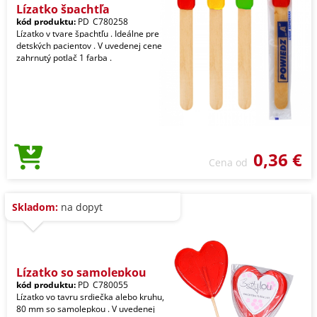
Lízatko špachtľa
kód produktu:
PD_C780258
Lízatko v tvare špachtľu . Ideálne pre
detských pacientov . V uvedenej cene
zahrnutý potlač 1 farba .
0,36 €
Cena od
Skladom:
na dopyt
Lízatko so samolepkou
kód produktu:
PD_C780055
Lízatko vo tavru srdiečka alebo kruhu,
80 mm so samolepkou . V uvedenej