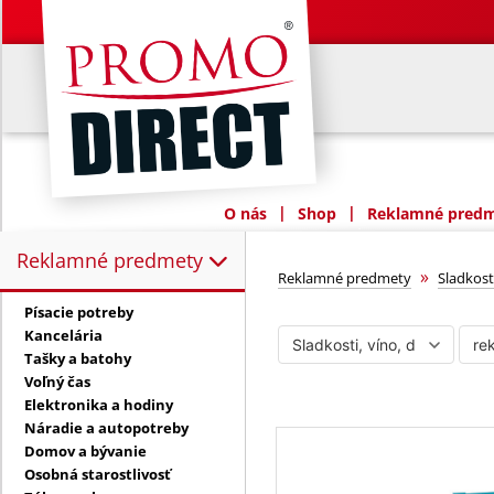
|
|
O nás
Shop
Reklamné predme
Reklamné predmety
Reklamné predmety:
reklamný cuko
»
Reklamné predmety
Sladkosti
Písacie potreby
Kancelária
Tašky a batohy
Voľný čas
Elektronika a hodiny
Náradie a autopotreby
Domov a bývanie
Osobná starostlivosť