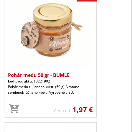
Pohár medu 50 gr - BUMLE
kód produktu:
10221902
Pohár medu z lúčneho kvetu (50 g). Vrátane
semienok lúčneho kvetu. Vyrobené v EÚ.
1,97 €
Cena od