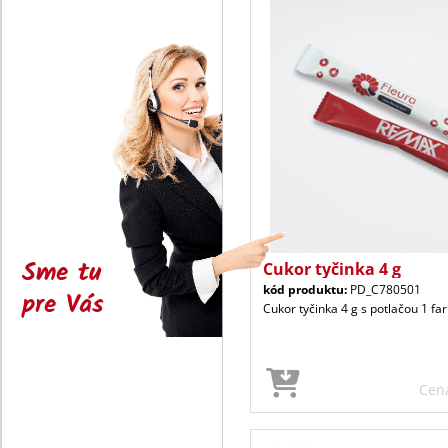
Sme tu
Cukor tyčinka 4 g
kód produktu:
PD_C780501
pre Vás
Cukor tyčinka 4 g s potlačou 1 far
Cen