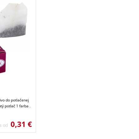
livo do potlačenej
tý potlač 1 farba .
0,31 €
a od