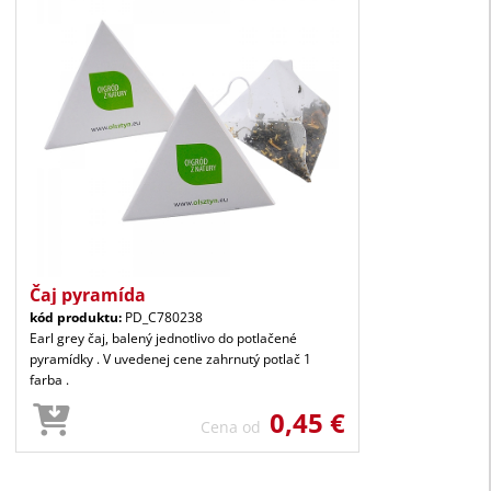
Čaj pyramída
kód produktu:
PD_C780238
Earl grey čaj, balený jednotlivo do potlačené
pyramídky . V uvedenej cene zahrnutý potlač 1
farba .
0,45 €
Cena od