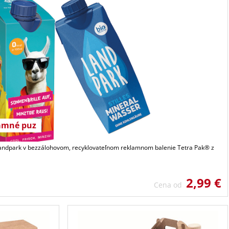
lamné puz
Landpark v bezzálohovom, recyklovateľnom reklamnom balenie Tetra Pak® z
2,99 €
Cena od