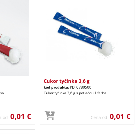
Cukor tyčinka 3,6 g
kód produktu:
PD_C780500
ba .
Cukor tyčinka 3,6 g s potlačou 1 farba .
0,01 €
0,01 €
a od
Cena od