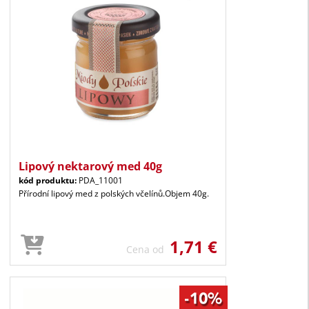
Lipový nektarový med 40g
kód produktu:
PDA_11001
Přírodní lipový med z polských včelínů.Objem 40g.
1,71 €
Cena od