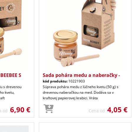
 BEEBEE S
Sada pohára medu a naberačky -
kód produktu:
10221903
du s drevenou
Súprava pohára medu z lúčneho kvetu (50 g) s
ho kvetu,
drevenou naberačkou na med. Dodáva sa v
aft
kraftovej papierovej krabici. Vráta
6,90 €
4,05 €
a od
Cena od