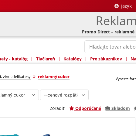
Jazyk
Reklam
Promo Direct – reklamné
|
|
|
|
ty - katalóg
Tlačiareň
Katalógy
Pre zákazníkov
Na
r
»
, víno, delikatesy
reklamný cukor
Vyberte fa
Zoradiť:
Odporúčané
Skladom