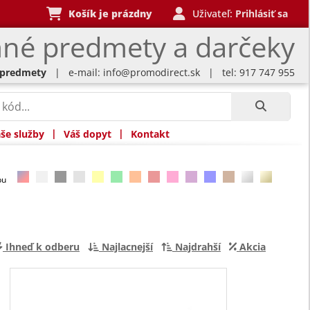
Košík je prázdny
Uživateľ:
Prihlásiť sa
né predmety a darčeky
 predmety
| e-mail:
info@promodirect.sk
| tel: 917 747 955
|
|
še služby
Váš dopyt
Kontakt
rbu
Ihneď k odberu
Najlacnejší
Najdrahší
Akcia