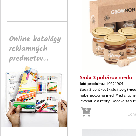
Online katalógy
reklamných
predmetov...
Sada 3 pohárov medu -
kód produktu:
10221904
Sada 3 pohárov (každá 50 g) me
naberačkou na med. Med z lúčne
levandule a repky. Dodáva sa v kr
Cen