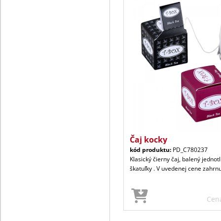
Čaj kocky
kód produktu:
PD_C780237
Klasický čierny čaj, balený jednot
škatuľky . V uvedenej cene zahrnu
Cen