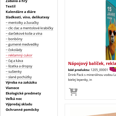
Zábava a hry
Textil
Kalendáre a diáre
Sladkosti, víno, delikatesy
− mentolky a žuvačky
− clic clac a mentolové krabičky
− darčekové koše a vína
− bonbóny
− gumené medvedíky
− čokolády
− reklamný cukor
− čaj a káva
Nápojový balíček, rek
− lízatka a dropsy
kód produktu:
1205_00001
− sušienky
Drink Pack s minerálnou vodou 
− slané pochúťky
bielej lepenky, in
Výroba na zakázku
Vianoce
Ekologické predmety
Veľká noc
Výpredaj skladu
Ochranné pomôcky