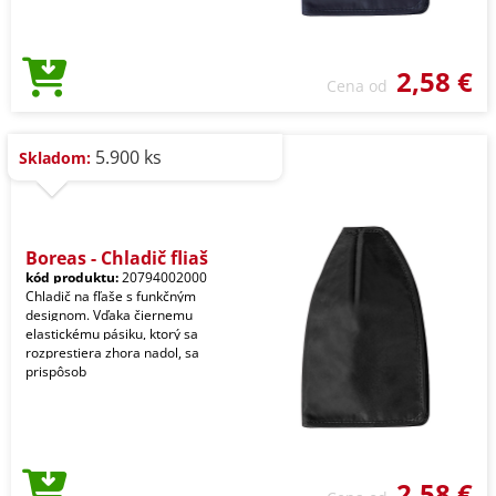
2,58 €
Cena od
5.900 ks
Skladom:
Boreas - Chladič fliaš
kód produktu:
20794002000
Chladič na fľaše s funkčným
designom. Vďaka čiernemu
elastickému pásiku, ktorý sa
rozprestiera zhora nadol, sa
prispôsob
2,58 €