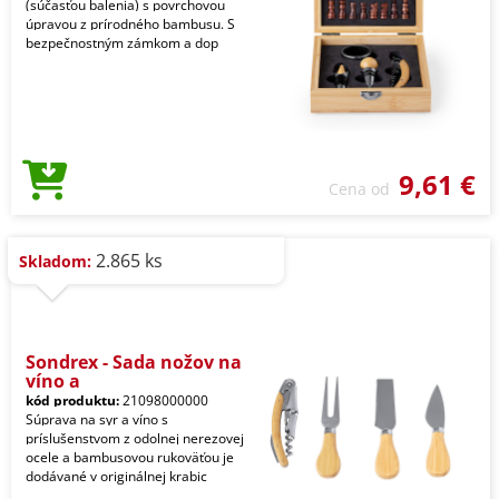
(súčasťou balenia) s povrchovou
úpravou z prírodného bambusu. S
bezpečnostným zámkom a dop
9,61 €
Cena od
2.865 ks
Skladom:
Sondrex - Sada nožov na
víno a
kód produktu:
21098000000
Súprava na syr a víno s
príslušenstvom z odolnej nerezovej
ocele a bambusovou rukoväťou je
dodávané v originálnej krabic