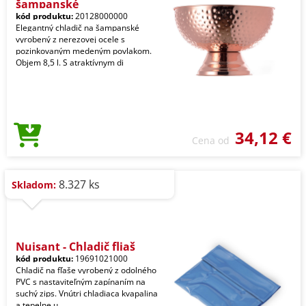
šampanské
kód produktu:
20128000000
Elegantný chladič na šampanské
vyrobený z nerezovej ocele s
pozinkovaným medeným povlakom.
Objem 8,5 l. S atraktívnym di
34,12 €
Cena od
8.327 ks
Skladom:
Nuisant - Chladič fliaš
kód produktu:
19691021000
Chladič na fľaše vyrobený z odolného
PVC s nastaviteľným zapínaním na
suchý zips. Vnútri chladiaca kvapalina
a tepelne u