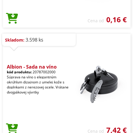
0,16 €
Cena od
3.598 ks
Skladom:
Albion - Sada na víno
kód produktu:
20787002000
Súprava na víno s elegantným
okrúhlym dizajnom z umelej kože s
doplnkami z nerezovej ocele. Vrátane
dvojpákovej vývrtky
7,42 €
Cena od