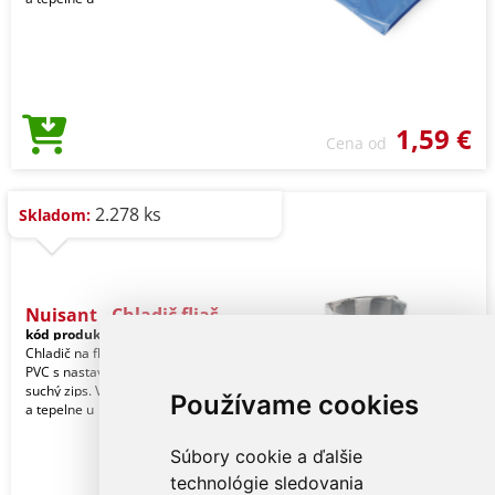
1,59 €
Cena od
2.278 ks
Skladom:
Nuisant - Chladič fliaš
kód produktu:
19691008000
Chladič na fľaše vyrobený z odolného
PVC s nastaviteľným zapínaním na
suchý zips. Vnútri chladiaca kvapalina
Používame cookies
a tepelne u
Súbory cookie a ďalšie
technológie sledovania