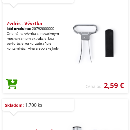
Zydris - Vývrtka
kód produktu:
20792000000
Originálna vývrtka s inovatívnym
mechanizmom extrakcie: bez
perforácie korku, zabraňuje
kontaminácii vína alebo akejkoľv
2,59 €
Cena od
1.700 ks
Skladom: