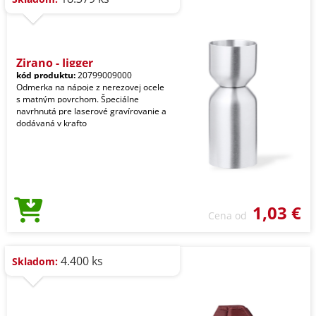
Zirano - Jigger
kód produktu:
20799009000
Odmerka na nápoje z nerezovej ocele
s matným povrchom. Špeciálne
navrhnutá pre laserové gravírovanie a
dodávaná v krafto
1,03 €
Cena od
4.400 ks
Skladom: