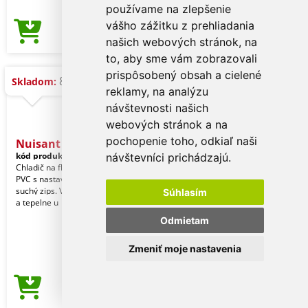
používame na zlepšenie
vášho zážitku z prehliadania
1,59 €
Cena od
našich webových stránok, na
to, aby sme vám zobrazovali
prispôsobený obsah a cielené
8.822 ks
Skladom:
reklamy, na analýzu
návštevnosti našich
webových stránok a na
pochopenie toho, odkiaľ naši
Nuisant - Chladič fliaš
kód produktu:
19691003000
návštevníci prichádzajú.
Chladič na fľaše vyrobený z odolného
PVC s nastaviteľným zapínaním na
suchý zips. Vnútri chladiaca kvapalina
Súhlasím
a tepelne u
Odmietam
Zmeniť moje nastavenia
1,59 €
Cena od