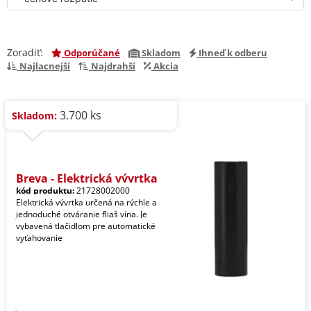
Zoradiť:
Odporúčané
Skladom
Ihneď k odberu
Najlacnejší
Najdrahší
Akcia
3.700 ks
Skladom:
Breya - Elektrická vývrtka
kód produktu:
21728002000
Elektrická vývrtka určená na rýchle a
jednoduché otváranie fliaš vína. Je
vybavená tlačidlom pre automatické
vyťahovanie