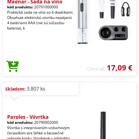
Magnar - Sada na víno
kód produktu:
20791000000
Praktická sada na víno so 4 doplnkami.
Obsahuje elektrickú vývrtku napájanú
4 batériami AAA (nie sú súčasťou
balenia), k
17,09 €
Cena od
3.807 ks
Skladom:
Parples - Vývrtka
kód produktu:
20790002000
Vývrtka s integrovaným vzduchovým
čerpadlom pre ľahké a bezpečné
vybratie korku. Vyrobené z odolného