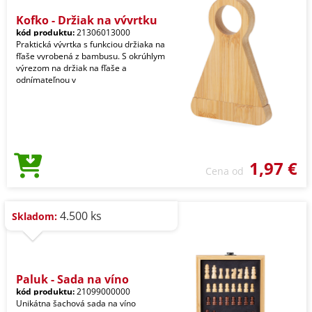
Kofko - Držiak na vývrtku
kód produktu:
21306013000
Praktická vývrtka s funkciou držiaka na
fľaše vyrobená z bambusu. S okrúhlym
výrezom na držiak na fľaše a
odnímateľnou v
1,97 €
Cena od
4.500 ks
Skladom:
Paluk - Sada na víno
kód produktu:
21099000000
Unikátna šachová sada na víno