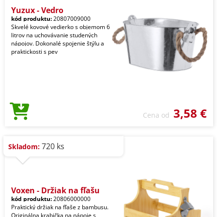
Yuzux - Vedro
kód produktu:
20807009000
Skvelé kovové vedierko s objemom 6
litrov na uchovávanie studených
nápojov. Dokonalé spojenie štýlu a
praktickosti s pev
3,58 €
Cena od
720 ks
Skladom:
Voxen - Držiak na fľašu
kód produktu:
20806000000
Praktický držiak na fľaše z bambusu.
Originálna krabička na nápoje s