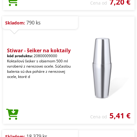
7,20 €
Cena od
790 ks
Skladom:
Stiwar - šejker na koktaily
kód produktu:
20800009000
Koktailový šejker s objemom 500 ml
vyrobený z nerezovej ocele. Súčasťou
balenia sú dva poháre z nerezovej
ocele, ktoré d
5,41 €
Cena od
18.379 ks
Skladom: