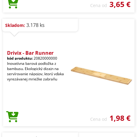
3,65 €
Cena od
3.178 ks
Skladom:
Drivix - Bar Runner
kód produktu:
20820000000
Inovatívna barová podložka z
bambusu. Ekologický dizajn na
servírovanie nápojov, ktorý vďaka
vyrezávanej mriežke zabraňu
1,98 €
Cena od