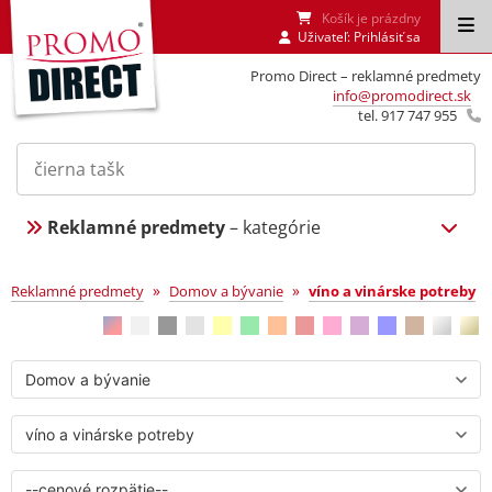
Košík je prázdny
Uživateľ:
Prihlásiť sa
Promo Direct – reklamné predmety
info@promodirect.sk
tel. 917 747 955
Reklamné predmety
– kategórie
víno a vinárske potreby
»
»
Reklamné predmety
Domov a bývanie
víno a vinárske potreby