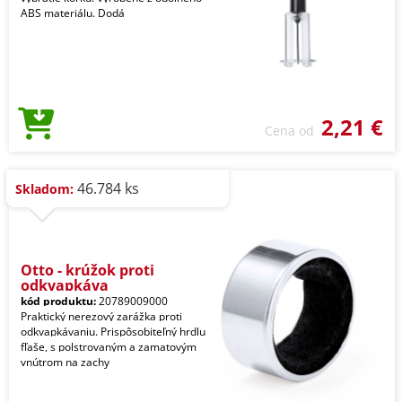
ABS materiálu. Dodá
2,21 €
Cena od
46.784 ks
Skladom:
Otto - krúžok proti
odkvapkáva
kód produktu:
20789009000
Praktický nerezový zarážka proti
odkvapkávaniu. Prispôsobiteľný hrdlu
fľaše, s polstrovaným a zamatovým
vnútrom na zachy