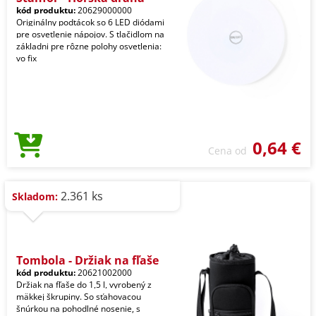
kód produktu:
20629000000
Originálny podtácok so 6 LED diódami
pre osvetlenie nápojov. S tlačidlom na
základni pre rôzne polohy osvetlenia:
vo fix
0,64 €
Cena od
2.361 ks
Skladom:
Tombola - Držiak na fľaše
kód produktu:
20621002000
Držiak na fľaše do 1,5 l, vyrobený z
mäkkej škrupiny. So sťahovacou
šnúrkou na pohodlné nosenie, s