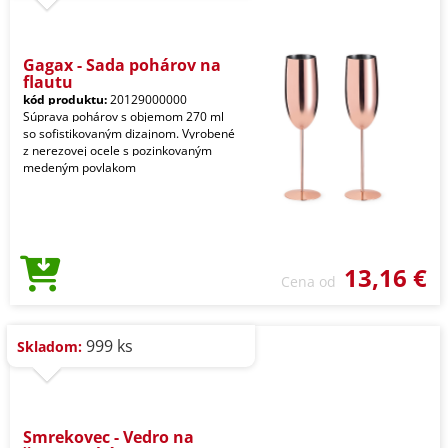
Gagax - Sada pohárov na
flautu
kód produktu:
20129000000
Súprava pohárov s objemom 270 ml
so sofistikovaným dizajnom. Vyrobené
z nerezovej ocele s pozinkovaným
medeným povlakom
13,16 €
Cena od
999 ks
Skladom:
Smrekovec - Vedro na