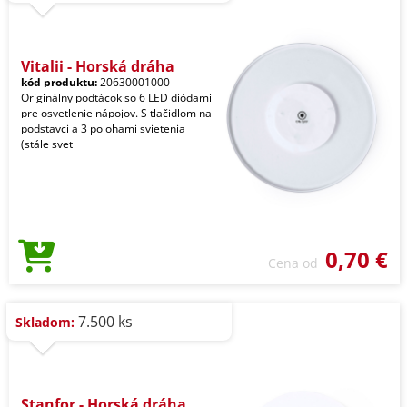
Vitalij - Horská dráha
kód produktu:
20630001000
Originálny podtácok so 6 LED diódami
pre osvetlenie nápojov. S tlačidlom na
podstavci a 3 polohami svietenia
(stále svet
0,70 €
Cena od
7.500 ks
Skladom:
Stanfor - Horská dráha