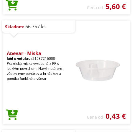
5,60 €
Cena od
66.757 ks
Skladom:
Apeyar - Miska
kód produktu:
21537216000
Praktická miska vyrobená z PP s
lesklým povrchom. Navrhnutá pre
všetky typy pohárov a hrnčekov a
ponúka funkčné a všestr
0,43 €
Cena od