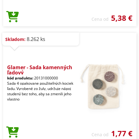
5,38 €
Cena od
8.262 ks
Skladom:
Glamer - Sada kamenných
ľadový
kód produktu:
20131000000
Sada 4 opakovane použiteľných kociek
ľadu. Vyrobené zo žuly, udržuje nápoj
studený bez toho, aby sa zmenili jeho
vlastno
1,77 €
Cena od