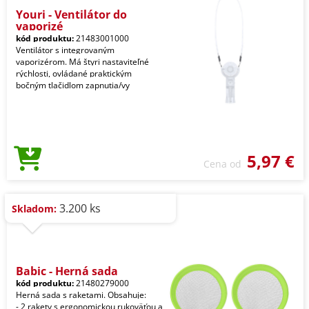
Youri - Ventilátor do
vaporizé
kód produktu:
21483001000
Ventilátor s integrovaným
vaporizérom. Má štyri nastaviteľné
rýchlosti, ovládané praktickým
bočným tlačidlom zapnutia/vy
5,97 €
Cena od
3.200 ks
Skladom:
Babic - Herná sada
kód produktu:
21480279000
Herná sada s raketami. Obsahuje:
- 2 rakety s ergonomickou rukoväťou a