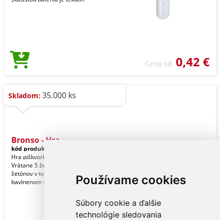
0,42 €
Cena od
35.000 ks
Skladom:
Bronso - Hra
kód produktu:
21265013000
Hra piškvorky z prírodného korku.
Vrátane 5 žetónov v tvare stromu a 5
žetónov v tvare hviezdy. Dodávané v
Používame cookies
bavlnenom sáč
Súbory cookie a ďalšie
technológie sledovania