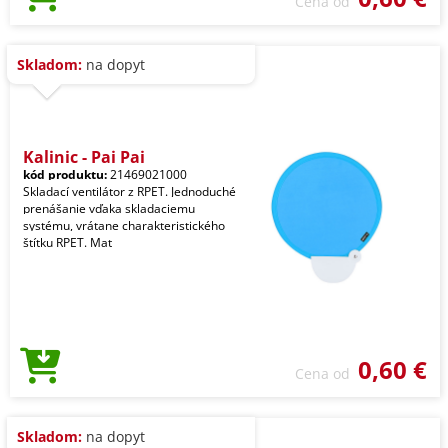
Cena od
Skladom:
na dopyt
Kalinic - Pai Pai
kód produktu:
21469021000
Skladací ventilátor z RPET. Jednoduché
prenášanie vďaka skladaciemu
systému, vrátane charakteristického
štítku RPET. Mat
0,60 €
Cena od
Skladom:
na dopyt