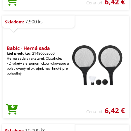
6,42 €
Cena od
7.900 ks
Skladom:
Babic - Herná sada
kód produktu:
21480002000
Herná sada s raketami. Obsahuje:
- 2 rakety s ergonomickou rukoväťou a
polstrovanými okrajmi, navrhnuté pre
pohodlný
6,42 €
Cena od
10.000 ks
Skladom: