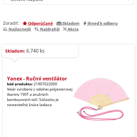
Zoradiť:
Odporúčané
Skladom
Ihneď k odberu
Najlacnejší
Najdrahší
Akcia
6.740 ks
Skladom:
Yanex - Ručný ventilátor
kód produktu:
21907022000
Vejár vyrobený z odolnej polyesterovej
tkaniny 190T a pružných
bambusových tyčí. Súčasťou je
nastaviteľná šnúra ladiaca