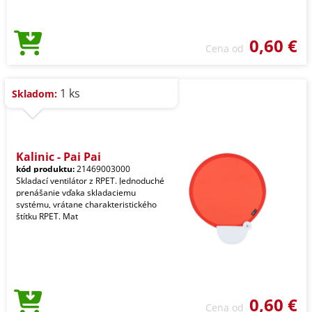
0,60 €
Cena od
1 ks
Skladom:
Kalinic - Pai Pai
kód produktu:
21469003000
Skladací ventilátor z RPET. Jednoduché
prenášanie vďaka skladaciemu
systému, vrátane charakteristického
štítku RPET. Mat
0,60 €
Cena od