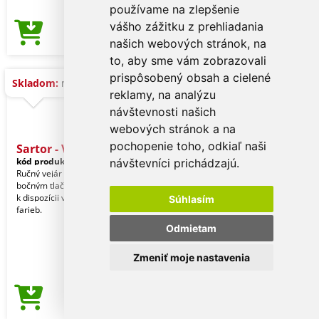
používame na zlepšenie
vášho zážitku z prehliadania
0,97 €
Cena od
našich webových stránok, na
to, aby sme vám zobrazovali
prispôsobený obsah a cielené
Skladom:
na dopyt
reklamy, na analýzu
návštevnosti našich
webových stránok a na
pochopenie toho, odkiaľ naši
Sartor - Ventilátor
kód produktu:
21226019000
návštevníci prichádzajú.
Ručný vejár z odolného ABS plastu. S
bočným tlačidlom zapnutia/vypnutia a
k dispozícii v širokej škále žiarivých
Súhlasím
farieb.
Odmietam
Zmeniť moje nastavenia
1,74 €
Cena od