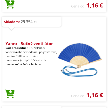
1,16 €
Cena od
29.354 ks
Skladom:
Yanex - Ručný ventilátor
kód produktu:
21907019000
Vejár vyrobený z odolnej polyesterovej
tkaniny 190T a pružných
bambusových tyčí. Súčasťou je
nastaviteľná šnúra ladiaca
1,16 €
Cena od