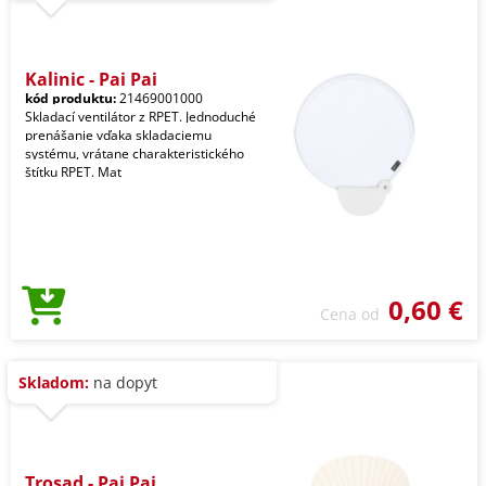
Kalinic - Pai Pai
kód produktu:
21469001000
Skladací ventilátor z RPET. Jednoduché
prenášanie vďaka skladaciemu
systému, vrátane charakteristického
štítku RPET. Mat
0,60 €
Cena od
Skladom:
na dopyt
Trosad - Pai Pai