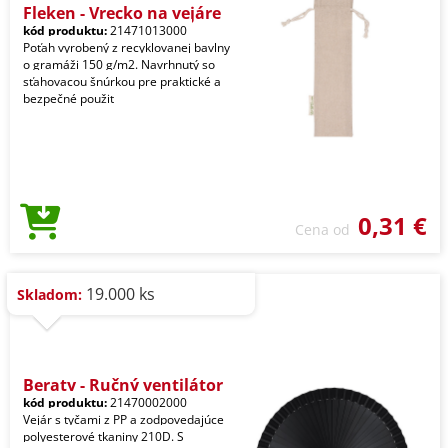
Fleken - Vrecko na vejáre
kód produktu:
21471013000
Poťah vyrobený z recyklovanej bavlny
o gramáži 150 g/m2. Navrhnutý so
sťahovacou šnúrkou pre praktické a
bezpečné použit
0,31 €
Cena od
19.000 ks
Skladom:
Beraty - Ručný ventilátor
kód produktu:
21470002000
Vejár s tyčami z PP a zodpovedajúce
polyesterové tkaniny 210D. S