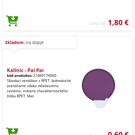
1,80 €
Cena od
Skladom:
na dopyt
Kalinic - Pai Pai
kód produktu:
21469174000
Skladací ventilátor z RPET. Jednoduché
prenášanie vďaka skladaciemu
systému, vrátane charakteristického
štítku RPET. Mat
0,60 €