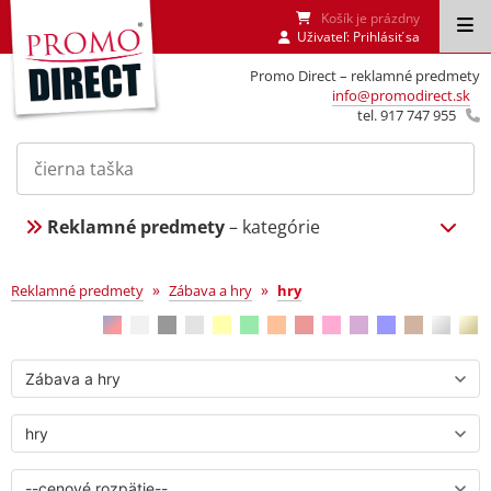
Košík je prázdny
Uživateľ:
Prihlásiť sa
Promo Direct – reklamné predmety
info@promodirect.sk
tel. 917 747 955
Reklamné predmety
– kategórie
Zábava a hry
»
»
Reklamné predmety
Zábava a hry
hry