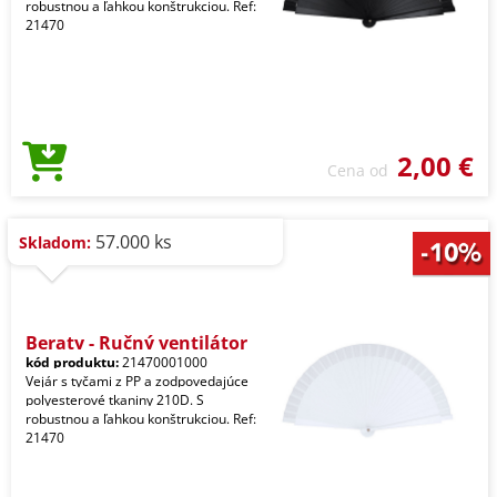
robustnou a ľahkou konštrukciou. Ref:
21470
2,00 €
Cena od
57.000 ks
Skladom:
Beraty - Ručný ventilátor
kód produktu:
21470001000
Vejár s tyčami z PP a zodpovedajúce
polyesterové tkaniny 210D. S
robustnou a ľahkou konštrukciou. Ref:
21470