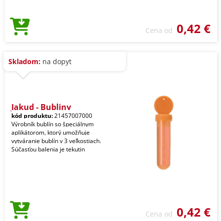
0,42 €
Cena od
Skladom:
na dopyt
Jakud - Bubliny
kód produktu:
21457007000
Výrobník bublín so špeciálnym
aplikátorom, ktorý umožňuje
vytváranie bublín v 3 veľkostiach.
Súčasťou balenia je tekutin
0,42 €
Cena od