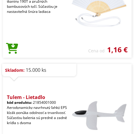
tkaniny 190T a pružných
bambusových tyčí. Súčasťou je
nastaviteľná šnúra ladiaca
1,16 €
Cena od
15.000 ks
Skladom:
Tulem - Lietadlo
kód produktu:
21854001000
Aerodynamicky navrhnutý ľahký EPS
klzák ponúka odolnosť a trvanlivosť.
Súčasťou balenia sú predné a zadné
krídla s dvoma