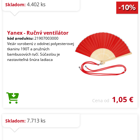
4.402 ks
Skladom:
Yanex - Ručný ventilátor
kód produktu:
21907003000
Vejár vyrobený z odolnej polyesterovej
tkaniny 190T a pružných
bambusových tyčí. Súčasťou je
nastaviteľná šnúra ladiaca
1,05 €
Cena od
7.713 ks
Skladom: