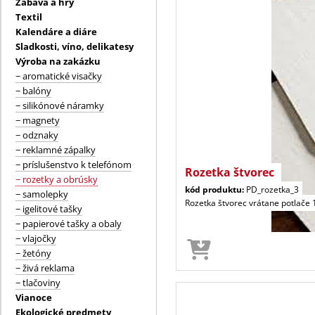
Zábava a hry
Textil
Kalendáre a diáre
Sladkosti, víno, delikatesy
Výroba na zakázku
− aromatické visačky
− balóny
− silikónové náramky
− magnety
− odznaky
− reklamné zápalky
− príslušenstvo k telefónom
Rozetka štvorec
− rozetky a obrúsky
kód produktu:
PD_rozetka_3
− samolepky
Rozetka štvorec vrátane potlače 
− igelitové tašky
− papierové tašky a obaly
− vlajočky
− žetóny
− živá reklama
− tlačoviny
Vianoce
Ekologické predmety