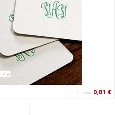
1 farba
0,01 €
Cena od