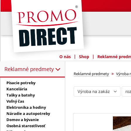
|
|
O nás
Shop
Reklamné predme
Reklamné predmety
Reklamné predmety:
rozetky a obrú
»
Reklamné predmety
Výroba 
Písacie potreby
Kancelária
Tašky a batohy
Voľný čas
Elektronika a hodiny
Náradie a autopotreby
Domov a bývanie
Osobná starostlivosť