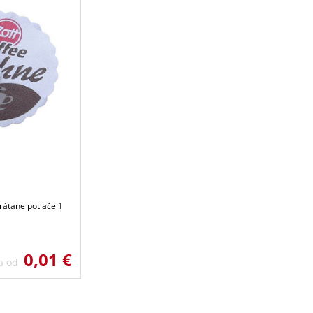
rátane potlače 1
0,01 €
a od