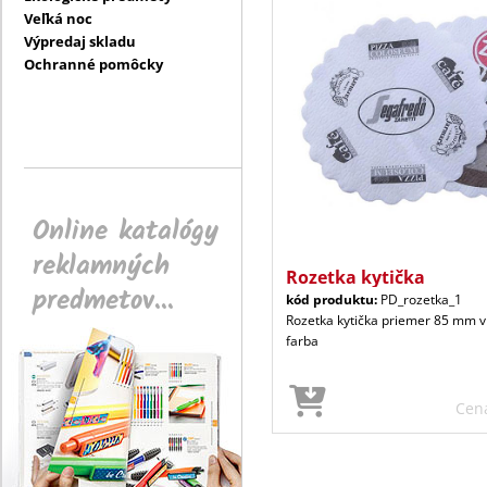
Veľká noc
Výpredaj skladu
Ochranné pomôcky
Online katalógy
reklamných
Rozetka kytička
predmetov...
kód produktu:
PD_rozetka_1
Rozetka kytička priemer 85 mm v
farba
Cen