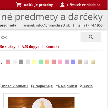
Košík je prázdny
Uživateľ:
Prihlásiť sa
né predmety a darčeky
 predmety
| e-mail:
info@promodirect.sk
| tel: 917 747 955
|
|
še služby
Váš dopyt
Kontakt
rbu
Ihneď k odberu
Najlacnejší
Najdrahší
Akcia