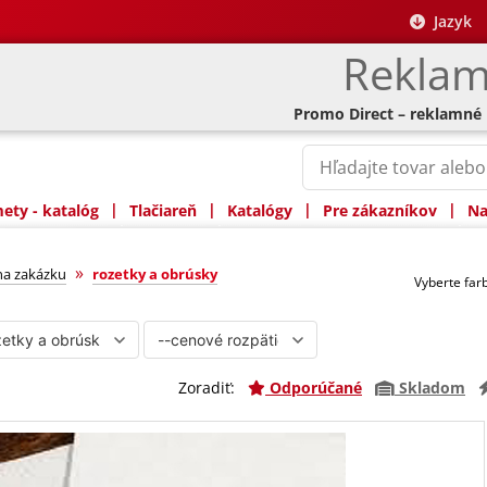
Jazyk
Reklam
Promo Direct – reklamné
|
|
|
|
ty - katalóg
Tlačiareň
Katalógy
Pre zákazníkov
Na
sky
»
na zakázku
rozetky a obrúsky
Vyberte fa
Zoradiť:
Odporúčané
Skladom