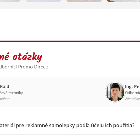
né otázky
borníci Promo Direct:
Kaidl
Ing. Pe
čové techniky
Odborní
 odbore
20+ rokov
teriál pre reklamné samolepky podľa účelu ich použitia?