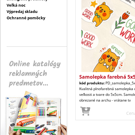
Veľká noc
Výpredaj skladu
Ochranné pomôcky
Online katalógy
reklamných
Samolepka farebná 5x5
predmetov...
kód produktu:
PD_samolepka_5
Kvalitná plnofarebná samolepka 
veľkosti a tvare do 5x5cm. Sam
obrezané na archu - vrátane tv
Cen