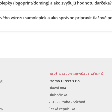
olepky (logoprint/doming) a ako zvyšujú hodnotu darčeka?
vého výrezu samolepiek a ako správne pripraviť tlačové p
PREVÁDZKA - VZORKOVŇA - TLAČIAREŇ
óg
Promo Direct s.r.o.
Hlavní 884
Hlubočinka
251 68 Praha - východ
ov
Česká republika