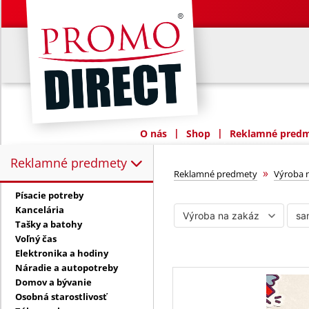
|
|
O nás
Shop
Reklamné predme
Reklamné predmety
Reklamné predmety:
samolepky
»
Reklamné predmety
Výroba 
Písacie potreby
Kancelária
Tašky a batohy
Voľný čas
Elektronika a hodiny
Náradie a autopotreby
Domov a bývanie
Osobná starostlivosť