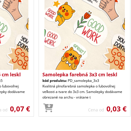
 cm leskl
Samolepka farebná 3x3 cm leskl
x5
kód produktu:
PD_samolepka_3x3
o ľubovoľnej
Kvalitná plnofarebná samolepka o ľubovoľnej
olepky dodávame
veľkosti a tvare do 3x3 cm. Samolepky dodávame
obrezané na archu - vrátane t
0,07 €
0,03 €
a od
Cena od