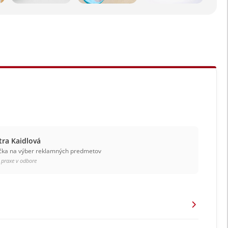
tra Kaidlová
čka na výber reklamných predmetov
 praxe v odbore