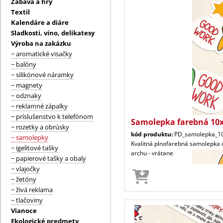
Zábava a hry
Textil
Kalendáre a diáre
Sladkosti, víno, delikatesy
Výroba na zakázku
− aromatické visačky
− balóny
− silikónové náramky
− magnety
− odznaky
− reklamné zápalky
− príslušenstvo k telefónom
Samolepka farebná 10x
− rozetky a obrúsky
kód produktu:
PD_samolepka_1
− samolepky
Kvalitná plnofarebná samolepka 
− igelitové tašky
archu - vrátane
− papierové tašky a obaly
− vlajočky
− žetóny
− živá reklama
− tlačoviny
Vianoce
Ekologické predmety