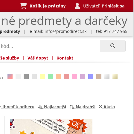
Košík je prázdny
Uživateľ:
Prihlásiť sa
né predmety a darčeky
 predmety
| e-mail:
info@promodirect.sk
| tel: 917 747 955
|
|
še služby
Váš dopyt
Kontakt
rbu
Ihneď k odberu
Najlacnejší
Najdrahší
Akcia