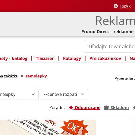
Jazyk
Reklam
Promo Direct – reklamné
|
|
|
|
ty - katalóg
Tlačiareň
Katalógy
Pre zákazníkov
Na
»
na zakázku
samolepky
Vyberte fa
Zoradiť:
Odporúčané
Skladom