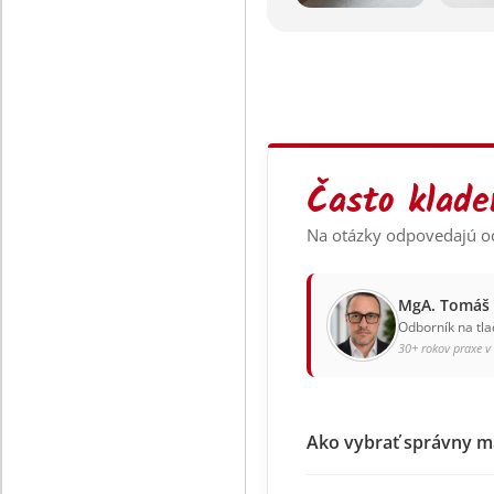
Často klade
Na otázky odpovedajú od
MgA. Tomáš 
Odborník na tla
30+ rokov praxe v
Ako vybrať správny ma