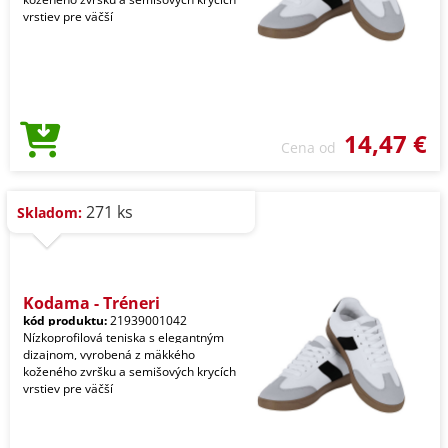
vrstiev pre väčší
14,47 €
Cena od
271 ks
Skladom:
Kodama - Tréneri
kód produktu:
21939001042
Nízkoprofilová teniska s elegantným
dizajnom, vyrobená z mäkkého
koženého zvršku a semišových krycích
vrstiev pre väčší