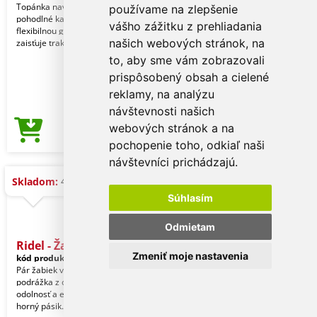
Topánka navrhnutá na ľahké a
používame na zlepšenie
pohodlné každodenné nosenie. S
vášho zážitku z prehliadania
flexibilnou gumovou podrážkou, ktorá
našich webových stránok, na
zaisťuje trakciu a stab
to, aby sme vám zobrazovali
prispôsobený obsah a cielené
reklamy, na analýzu
návštevnosti našich
webových stránok a na
14,59 €
Cena od
pochopenie toho, odkiaľ naši
návštevníci prichádzajú.
480 ks
Skladom:
Súhlasím
Odmietam
Ridel - Žabky
Zmeniť moje nastavenia
kód produktu:
21487019641
Pár žabiek vyrobených z EVA. Plochá
podrážka z odolnej EVA pre vysokú
odolnosť a ergonomicky tvarovaný
horný pásik. Veľk