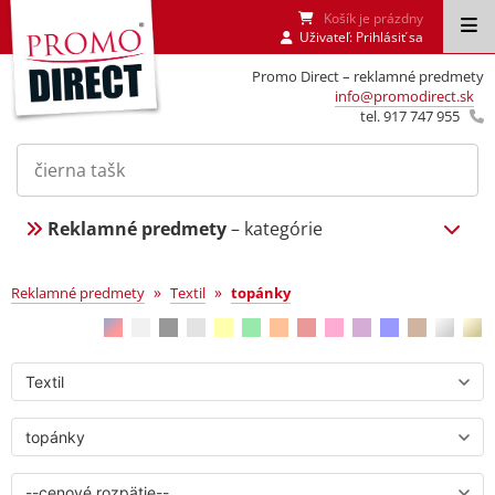
Košík je prázdny
Uživateľ:
Prihlásiť sa
Promo Direct – reklamné predmety
info@promodirect.sk
tel. 917 747 955
Reklamné predmety
– kategórie
topánky
»
»
Reklamné predmety
Textil
topánky