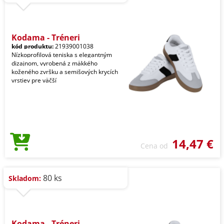
Kodama - Tréneri
kód produktu:
21939001038
Nízkoprofilová teniska s elegantným
dizajnom, vyrobená z mäkkého
koženého zvršku a semišových krycích
vrstiev pre väčší
14,47 €
Cena od
80 ks
Skladom:
Kodama - Tréneri