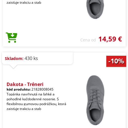
zaisťuje trakciu a stab
14,59 €
Cena od
430 ks
Skladom:
Dakota - Tréneri
kód produktu:
21828008045
Topánka navrhnutá na ľahké a
pohodlné každodenné nosenie. S
flexibilnou gumovou podrážkou, ktorá
zaisťuje trakciu a stab