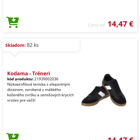
14,47 €
Cena od
82 ks
Skladom:
Kodama - Tréneri
kód produktu:
21939002036
Nízkoprofilová teniska s elegantným
dizajnom, vyrobená z mäkkého
koženého zvršku a semišových krycích
vrstiev pre väčší
14,47 €