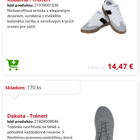
kód produktu:
21939001036
Nízkoprofilová teniska s elegantným
dizajnom, vyrobená z mäkkého
koženého zvršku a semišových krycích
vrstiev pre väčší
14,47 €
Cena od
170 ks
Skladom:
Dakota - Tréneri
kód produktu:
21828008046
Topánka navrhnutá na ľahké a
pohodlné každodenné nosenie. S
flexibilnou gumovou podrážkou, ktorá