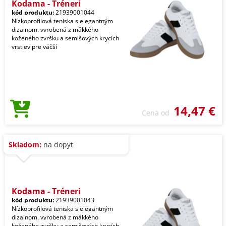
Kodama - Tréneri
kód produktu:
21939001044
Nízkoprofilová teniska s elegantným
dizajnom, vyrobená z mäkkého
koženého zvršku a semišových krycích
vrstiev pre väčší
14,47 €
Cena od
Skladom:
na dopyt
Kodama - Tréneri
kód produktu:
21939001043
Nízkoprofilová teniska s elegantným
dizajnom, vyrobená z mäkkého
koženého zvršku a semišových krycích