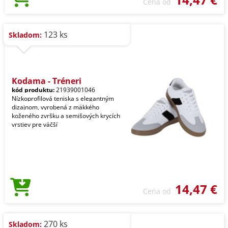
Cena od
123 ks
Skladom:
Kodama - Tréneri
kód produktu:
21939001046
Nízkoprofilová teniska s elegantným
dizajnom, vyrobená z mäkkého
koženého zvršku a semišových krycích
vrstiev pre väčší
14,47 €
Cena od
270 ks
Skladom: