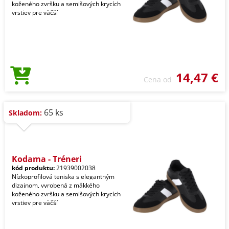
koženého zvršku a semišových krycích
vrstiev pre väčší
14,47 €
Cena od
65 ks
Skladom:
Kodama - Tréneri
kód produktu:
21939002038
Nízkoprofilová teniska s elegantným
dizajnom, vyrobená z mäkkého
koženého zvršku a semišových krycích
vrstiev pre väčší