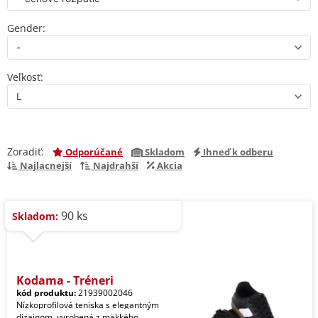
Gender:
Veľkosť:
Zoradiť:
Odporúčané
Skladom
Ihneď k odberu
Najlacnejší
Najdrahší
Akcia
90 ks
Skladom:
Kodama - Tréneri
kód produktu:
21939002046
Nízkoprofilová teniska s elegantným
dizajnom, vyrobená z mäkkého