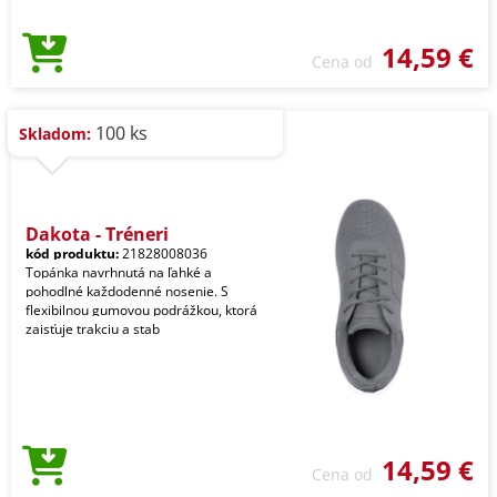
14,59 €
Cena od
100 ks
Skladom:
Dakota - Tréneri
kód produktu:
21828008036
Topánka navrhnutá na ľahké a
pohodlné každodenné nosenie. S
flexibilnou gumovou podrážkou, ktorá
zaisťuje trakciu a stab
14,59 €
Cena od