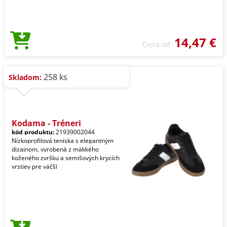
14,47 €
Cena od
258 ks
Skladom:
Kodama - Tréneri
kód produktu:
21939002044
Nízkoprofilová teniska s elegantným
dizajnom, vyrobená z mäkkého
koženého zvršku a semišových krycích
vrstiev pre väčší