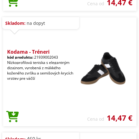
14,47 €
Cena od
Skladom:
na dopyt
Kodama - Tréneri
kód produktu:
21939002043
Nízkoprofilová teniska s elegantným
dizajnom, vyrobená z mäkkého
koženého zvršku a semišových krycích
vrstiev pre väčší
14,47 €
Cena od