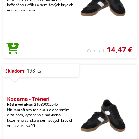
koženého zvršku a semišových krycích
vrstiev pre väčší
14,47 €
Cena od
198 ks
Skladom:
Kodama - Tréneri
kód produktu:
21939002045
Nízkoprofilová teniska s elegantným
dizajnom, vyrobená z mäkkého
koženého zvršku a semišových krycích
vrstiev pre väčší