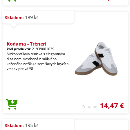
189 ks
Skladom:
Kodama - Tréneri
kód produktu:
21939001039
Nízkoprofilová teniska s elegantným
dizajnom, vyrobená z mäkkého
koženého zvršku a semišových krycích
vrstiev pre väčší
14,47 €
Cena od
195 ks
Skladom: