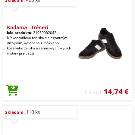
460 ks
Skladom:
Kodama - Tréneri
kód produktu:
21939002042
Nízkoprofilová teniska s elegantným
dizajnom, vyrobená z mäkkého
koženého zvršku a semišových krycích
vrstiev pre väčší
14,74 €
Cena od
110 ks
Skladom: