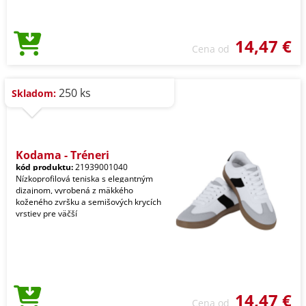
14,47 €
Cena od
250 ks
Skladom:
Kodama - Tréneri
kód produktu:
21939001040
Nízkoprofilová teniska s elegantným
dizajnom, vyrobená z mäkkého
koženého zvršku a semišových krycích
vrstiev pre väčší
14,47 €
Cena od