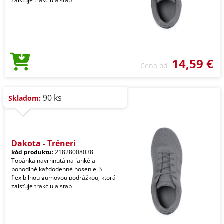
zaisťuje trakciu a stab
14,59 €
Cena od
90 ks
Skladom:
Dakota - Tréneri
kód produktu:
21828008038
Topánka navrhnutá na ľahké a
pohodlné každodenné nosenie. S
flexibilnou gumovou podrážkou, ktorá
zaisťuje trakciu a stab