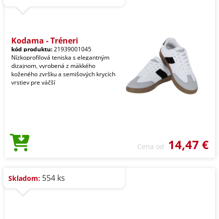
Kodama - Tréneri
kód produktu:
21939001045
Nízkoprofilová teniska s elegantným
dizajnom, vyrobená z mäkkého
koženého zvršku a semišových krycích
vrstiev pre väčší
14,47 €
Cena od
554 ks
Skladom: