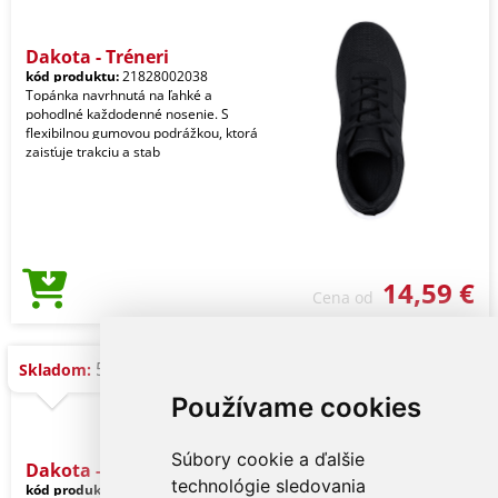
Dakota - Tréneri
kód produktu:
21828002038
Topánka navrhnutá na ľahké a
pohodlné každodenné nosenie. S
flexibilnou gumovou podrážkou, ktorá
zaisťuje trakciu a stab
14,59 €
Cena od
50 ks
Skladom:
Používame cookies
Súbory cookie a ďalšie
Dakota - Tréneri
technológie sledovania
kód produktu:
21828002036