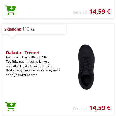
14,59 €
Cena od
110 ks
Skladom:
Dakota - Tréneri
kód produktu:
21828002040
Topánka navrhnutá na ľahké a
pohodlné každodenné nosenie. S
flexibilnou gumovou podrážkou, ktorá
zaisťuje trakciu a stab
14,59 €
Cena od