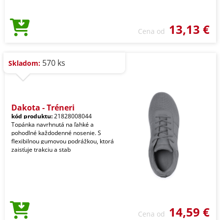
13,13 €
Cena od
570 ks
Skladom:
Dakota - Tréneri
kód produktu:
21828008044
Topánka navrhnutá na ľahké a
pohodlné každodenné nosenie. S
flexibilnou gumovou podrážkou, ktorá
zaisťuje trakciu a stab
14,59 €
Cena od