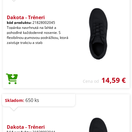
Dakota - Tréneri
kód produktu:
21828002045
Topánka navrhnutá na ľahké a
pohodlné každodenné nosenie. S
flexibilnou gumovou podrážkou, ktorá
zaisťuje trakciu a stab
14,59 €
Cena od
650 ks
Skladom:
Dakota - Tréneri