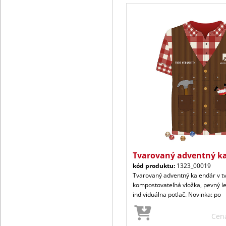
Tvarovaný adventný ka
kód produktu:
1323_00019
Tvarovaný adventný kalendár v t
kompostovateľná vložka, pevný l
individuálna potlač. Novinka: po
Cen