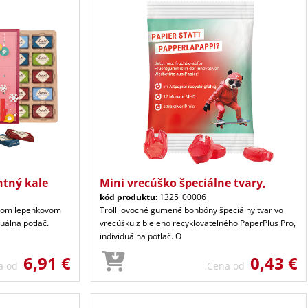
ntný kale
Mini vrecúško špeciálne tvary,
kód produktu:
1325_00006
vnom lepenkovom
Trolli ovocné gumené bonbóny špeciálny tvar vo
duálna potlač.
vrecúšku z bieleho recyklovateľného PaperPlus Pro,
individuálna potlač. O
6,91 €
0,43 €
a od
Cena od