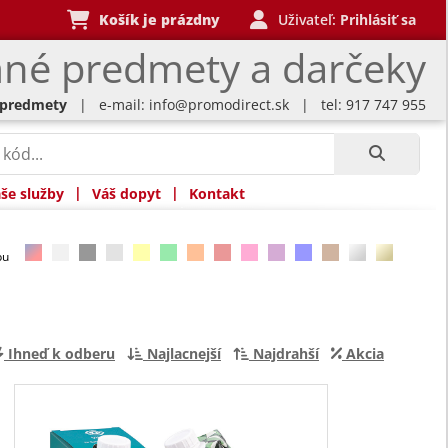
Košík je prázdny
Uživateľ:
Prihlásiť sa
né predmety a darčeky
 predmety
| e-mail:
info@promodirect.sk
| tel: 917 747 955
|
|
še služby
Váš dopyt
Kontakt
rbu
Ihneď k odberu
Najlacnejší
Najdrahší
Akcia