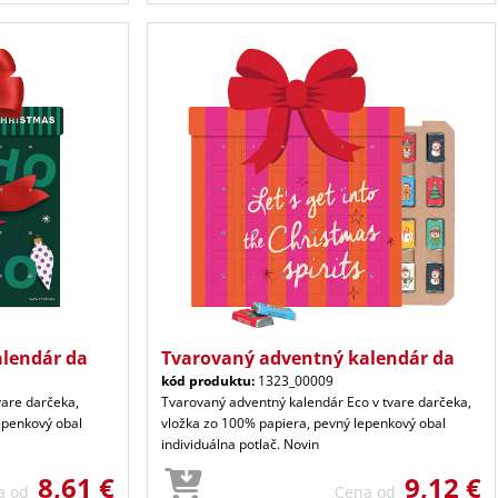
lendár da
Tvarovaný adventný kalendár da
kód produktu:
1323_00009
vare darčeka,
Tvarovaný adventný kalendár Eco v tvare darčeka,
epenkový obal
vložka zo 100% papiera, pevný lepenkový obal
individuálna potlač. Novin
8,61 €
9,12 €
a od
Cena od