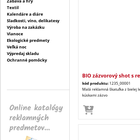
Zábava a hry
Textil
Kalendáre a diáre
Sladkosti, víno, delikatesy
Výroba na zakázku
Vianoce
Ekologické predmety
Veľká noc
Výpredaj skladu
Ochranné pomôcky
BIO zázvorový shot s 
kód produktu:
1235_00001
Malá reklamná škatuľka z bielej l
kúskami zázvo
Online katalógy
reklamných
predmetov...