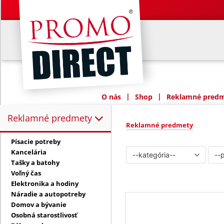
|
|
O nás
Shop
Reklamné predme
Reklamné predmety
Reklamné predmety:
Reklamné predmety
Písacie potreby
Kancelária
Tašky a batohy
Voľný čas
Elektronika a hodiny
Náradie a autopotreby
Domov a bývanie
Osobná starostlivosť