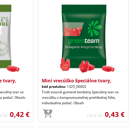
e tvary,
Mini vrecúško špeciálne tvary,
kód produktu:
1325_00002
eciálny tvar vo
Trolli ovocné gumené bonbóny špeciálny tvar vo
na potlač. Obsah:
vrecúšku z kompostovateľnej priehľadnej fólie,
individuálna potlač. Obsah
0,42 €
0,43 €
a od
Cena od