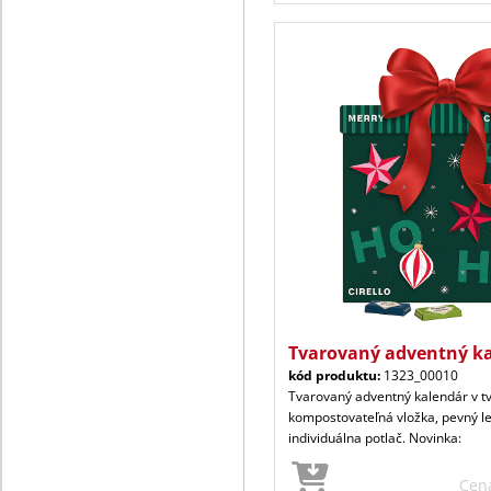
Tvarovaný adventný ka
kód produktu:
1323_00010
Tvarovaný adventný kalendár v t
kompostovateľná vložka, pevný l
individuálna potlač. Novinka:
Cen