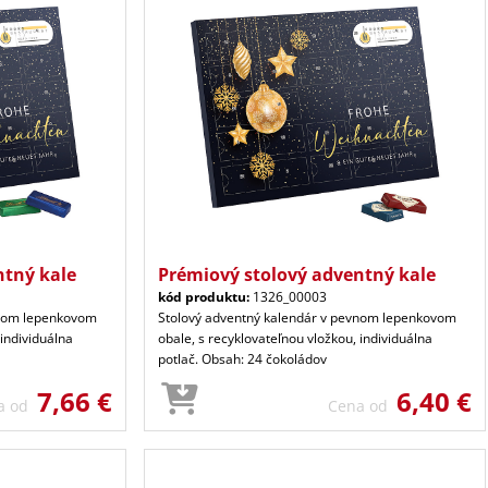
ntný kale
Prémiový stolový adventný kale
kód produktu:
1326_00003
vnom lepenkovom
Stolový adventný kalendár v pevnom lepenkovom
 individuálna
obale, s recyklovateľnou vložkou, individuálna
potlač. Obsah: 24 čokoládov
7,66 €
6,40 €
a od
Cena od