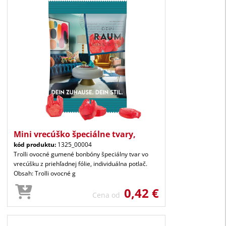
Mini vrecúško špeciálne tvary,
kód produktu:
1325_00004
Trolli ovocné gumené bonbóny špeciálny tvar vo
vrecúšku z priehľadnej fólie, individuálna potlač.
Obsah: Trolli ovocné g
0,42 €
Cena od