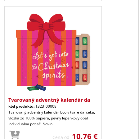
Tvarovaný adventný kalendár da
kód produktu:
1323_00008
Tvarovaný adventný kalendár Eco v tvare darčeka,
vložka zo 100% papiera, pevný lepenkový obal
individuálna potlač. Novin
10,76 €
Cena od