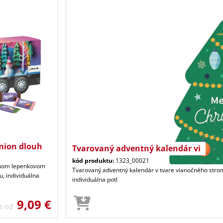
mion dlouh
Tvarovaný adventný kalendár vi
kód produktu:
1323_00021
vnom lepenkovom
Tvarovaný adventný kalendár v tvare vianočného stro
, individuálna
individuálna potl
9,09 €
a od