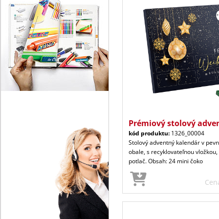
Prémiový stolový adve
kód produktu:
1326_00004
Stolový adventný kalendár v pe
obale, s recyklovateľnou vložkou,
potlač. Obsah: 24 mini čoko
Cen