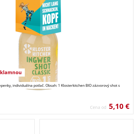
reklamnou
epenky, individuálna potlač. Obsah: 1 Klosterkitchen BIO zázvorový shot s
5,10 €
Cena od