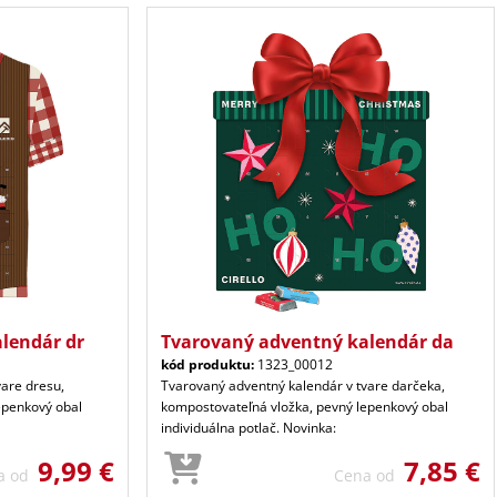
lendár dr
Tvarovaný adventný kalendár da
kód produktu:
1323_00012
vare dresu,
Tvarovaný adventný kalendár v tvare darčeka,
epenkový obal
kompostovateľná vložka, pevný lepenkový obal
individuálna potlač. Novinka:
9,99 €
7,85 €
a od
Cena od