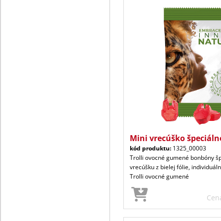
Mini vrecúško špeciáln
kód produktu:
1325_00003
Trolli ovocné gumené bonbóny šp
vrecúšku z bielej fólie, individuál
Trolli ovocné gumené
Cen