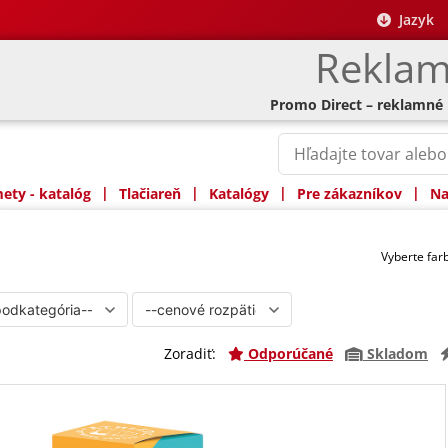
Jazyk
Reklam
Promo Direct – reklamné
|
|
|
|
ty - katalóg
Tlačiareň
Katalógy
Pre zákazníkov
Na
Vyberte fa
Zoradiť:
Odporúčané
Skladom