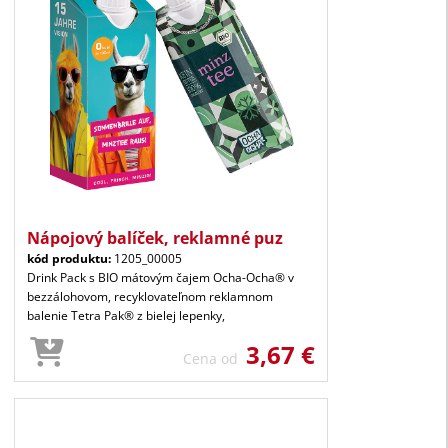
Nápojový balíček, reklamné puz
kód produktu:
1205_00005
Drink Pack s BIO mátovým čajem Ocha-Ocha® v
bezzálohovom, recyklovateľnom reklamnom
balenie Tetra Pak® z bielej lepenky,
3,67 €
Cena od