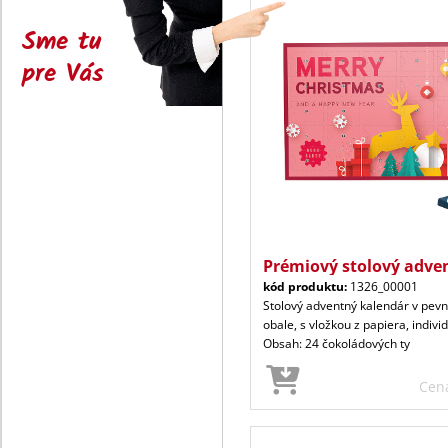
Sme tu
pre Vás
Prémiový stolový adve
kód produktu:
1326_00001
Stolový adventný kalendár v pe
obale, s vložkou z papiera, indivi
Obsah: 24 čokoládových ty
Cen