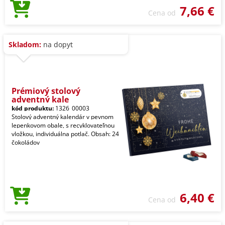
7,66 €
Cena od
Skladom:
na dopyt
Prémiový stolový
adventný kale
kód produktu:
1326_00003
Stolový adventný kalendár v pevnom
lepenkovom obale, s recyklovateľnou
vložkou, individuálna potlač. Obsah: 24
čokoládov
6,40 €
Cena od