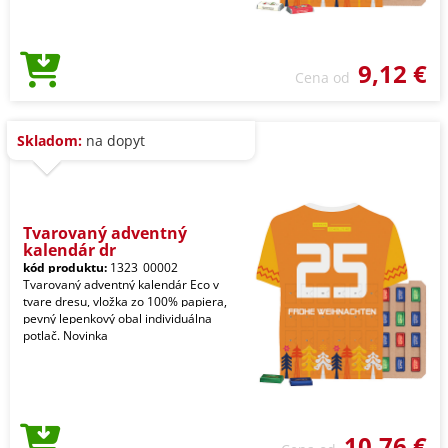
9,12 €
Cena od
Skladom:
na dopyt
Tvarovaný adventný
kalendár dr
kód produktu:
1323_00002
Tvarovaný adventný kalendár Eco v
tvare dresu, vložka zo 100% papiera,
pevný lepenkový obal individuálna
potlač. Novinka
10,76 €