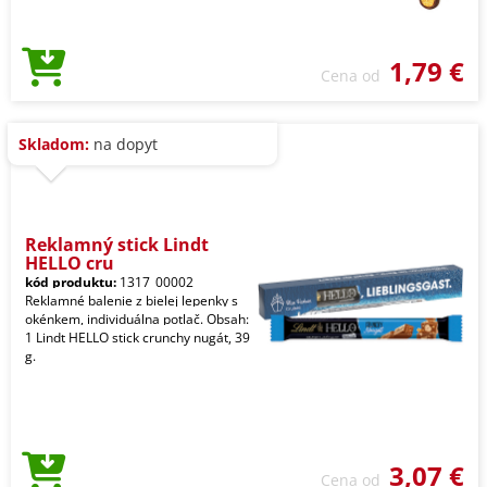
1,79 €
Cena od
Skladom:
na dopyt
Reklamný stick Lindt
HELLO cru
kód produktu:
1317_00002
Reklamné balenie z bielej lepenky s
okénkem, individuálna potlač. Obsah:
1 Lindt HELLO stick crunchy nugát, 39
g.
3,07 €
Cena od