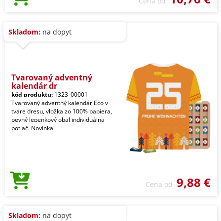
Cena od
Skladom:
na dopyt
Tvarovaný adventný
kalendár dr
kód produktu:
1323_00001
Tvarovaný adventný kalendár Eco v
tvare dresu, vložka zo 100% papiera,
pevný lepenkový obal individuálna
potlač. Novinka
9,88 €
Cena od
Skladom:
na dopyt