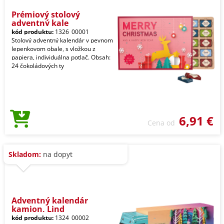
Prémiový stolový
adventný kale
kód produktu:
1326_00001
Stolový adventný kalendár v pevnom
lepenkovom obale, s vložkou z
papiera, individuálna potlač. Obsah:
24 čokoládových ty
6,91 €
Cena od
Skladom:
na dopyt
Adventný kalendár
kamion, Lind
kód produktu:
1324_00002