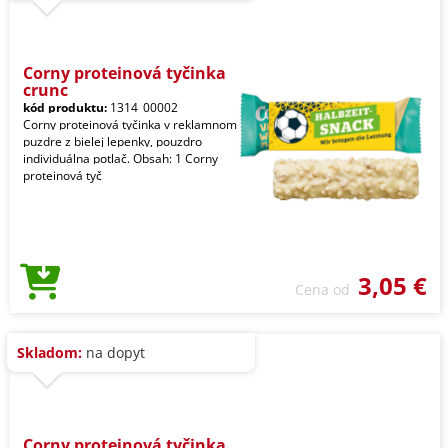
Corny proteinová tyčinka
crunc
kód produktu:
1314_00002
Corny proteinová tyčinka v reklamnom
puzdre z bielej lepenky, pouzdro
individuálna potlač. Obsah: 1 Corny
proteinová tyč
3,05 €
Cena od
Skladom:
na dopyt
Corny proteinová tyčinka