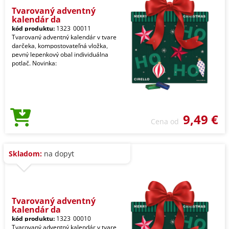
Tvarovaný adventný
kalendár da
kód produktu:
1323_00011
Tvarovaný adventný kalendár v tvare
darčeka, kompostovateľná vložka,
pevný lepenkový obal individuálna
potlač. Novinka:
9,49 €
Cena od
Skladom:
na dopyt
Tvarovaný adventný
kalendár da
kód produktu:
1323_00010
Tvarovaný adventný kalendár v tvare