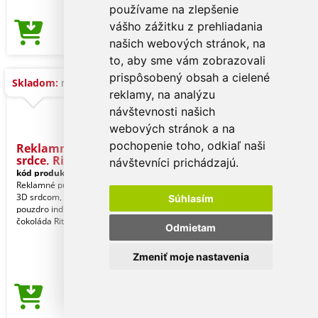
používame na zlepšenie
vášho zážitku z prehliadania
4,43 €
Cena od
našich webových stránok, na
to, aby sme vám zobrazovali
prispôsobený obsah a cielené
Skladom:
na dopyt
reklamy, na analýzu
návštevnosti našich
webových stránok a na
pochopenie toho, odkiaľ naši
Reklamné puzdro, 3D
srdce, Rit
návštevníci prichádzajú.
kód produktu:
1302_00024
Reklamné puzdro z bielej lepenky, s
3D srdcom, ktoré možno vyklopiť,
Súhlasím
pouzdro individuálna potlač. Obsah: 1
čokoláda Ritt
Odmietam
Zmeniť moje nastavenia
4,43 €
Cena od