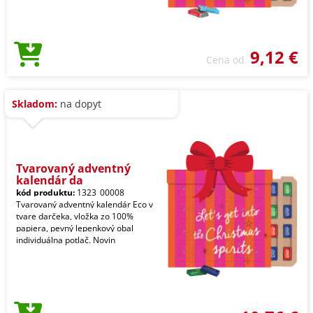
9,12 €
Cena od
Skladom:
na dopyt
Tvarovaný adventný
kalendár da
kód produktu:
1323_00008
Tvarovaný adventný kalendár Eco v
tvare darčeka, vložka zo 100%
papiera, pevný lepenkový obal
individuálna potlač. Novin