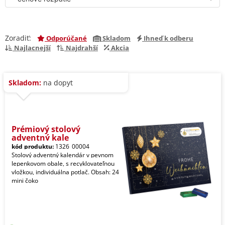
Zoradiť:
Odporúčané
Skladom
Ihneď k odberu
Najlacnejší
Najdrahší
Akcia
Skladom:
na dopyt
Prémiový stolový
adventný kale
kód produktu:
1326_00004
Stolový adventný kalendár v pevnom
lepenkovom obale, s recyklovateľnou
vložkou, individuálna potlač. Obsah: 24
mini čoko