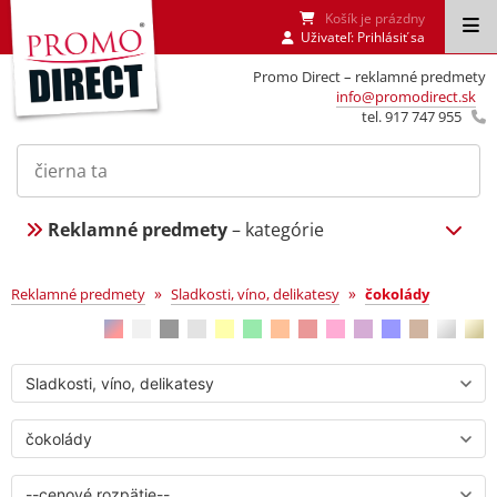
Košík je prázdny
Uživateľ:
Prihlásiť sa
Promo Direct – reklamné predmety
info@promodirect.sk
tel. 917 747 955
Reklamné predmety
– kategórie
čokolády
»
»
Reklamné predmety
Sladkosti, víno, delikatesy
čokolády