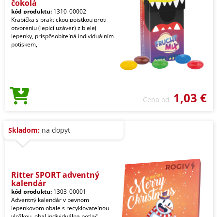
čokolá
kód produktu:
1310_00002
Krabička s praktickou poistkou proti
otvoreniu (lepicí uzáver) z bielej
lepenky, prispôsobiteľná individuálním
potiskem,
1,03 €
Cena od
Skladom:
na dopyt
Ritter SPORT adventný
kalendár
kód produktu:
1303_00001
Adventný kalendár v pevnom
lepenkovom obale s recyklovateľnou
vložkou, obal individuálna potlač.