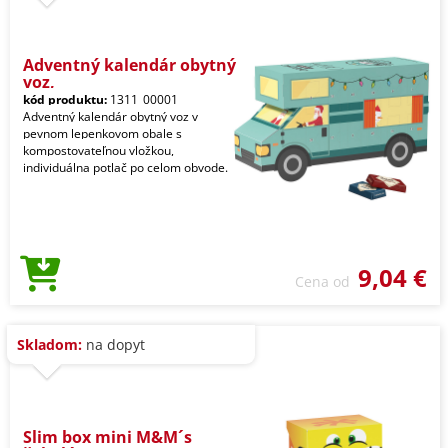
Adventný kalendár obytný
voz,
kód produktu:
1311_00001
Adventný kalendár obytný voz v
pevnom lepenkovom obale s
kompostovateľnou vložkou,
individuálna potlač po celom obvode.
9,04 €
Cena od
Skladom:
na dopyt
Slim box mini M&M´s