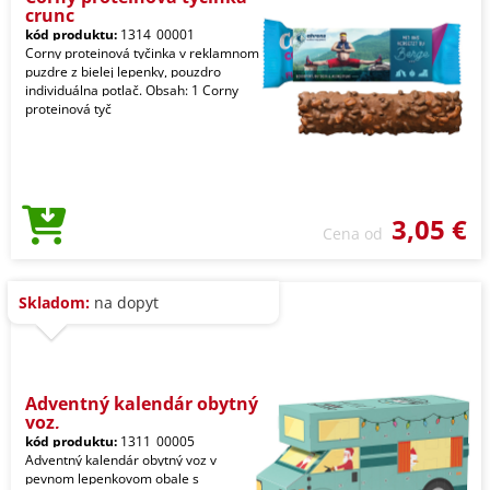
crunc
kód produktu:
1314_00001
Corny proteinová tyčinka v reklamnom
puzdre z bielej lepenky, pouzdro
individuálna potlač. Obsah: 1 Corny
proteinová tyč
3,05 €
Cena od
Skladom:
na dopyt
Adventný kalendár obytný
voz,
kód produktu:
1311_00005
Adventný kalendár obytný voz v
pevnom lepenkovom obale s