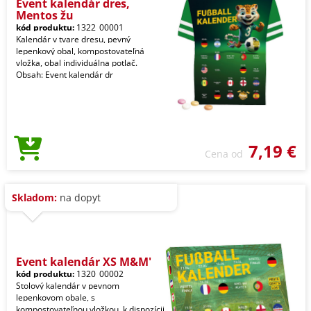
Event kalendár dres,
Mentos žu
kód produktu:
1322_00001
Kalendár v tvare dresu, pevný
lepenkový obal, kompostovateľná
vložka, obal individuálna potlač.
Obsah: Event kalendár dr
7,19 €
Cena od
Skladom:
na dopyt
Event kalendár XS M&M'
kód produktu:
1320_00002
Stolový kalendár v pevnom
lepenkovom obale, s
kompostovateľnou vložkou, k dispozícii