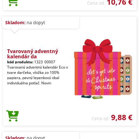
10,76 €
Cena od
Skladom:
na dopyt
Tvarovaný adventný
kalendár da
kód produktu:
1323_00007
Tvarovaný adventný kalendár Eco v
tvare darčeka, vložka zo 100%
papiera, pevný lepenkový obal
individuálna potlač. Novin
9,88 €
Cena od
Skladom:
na dopyt