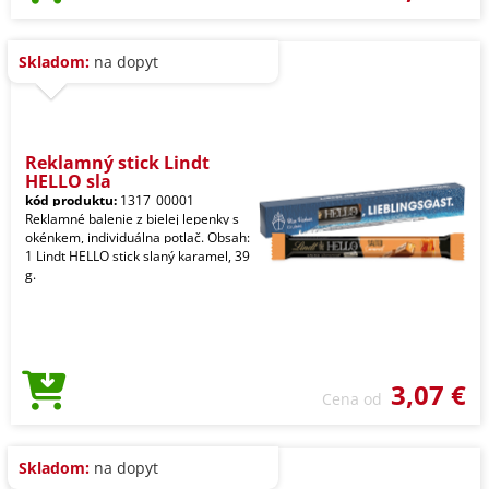
Skladom:
na dopyt
Reklamný stick Lindt
HELLO sla
kód produktu:
1317_00001
Reklamné balenie z bielej lepenky s
okénkem, individuálna potlač. Obsah:
1 Lindt HELLO stick slaný karamel, 39
g.
3,07 €
Cena od
Skladom:
na dopyt