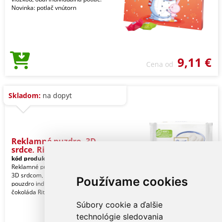
Novinka: potlač vnútorn
9,11 €
Cena od
Skladom:
na dopyt
Reklamné puzdro, 3D
srdce, Rit
kód produktu:
1302_00025
Reklamné puzdro z bielej lepenky, s
3D srdcom, ktoré možno vyklopiť,
Používame cookies
pouzdro individuálna potlač. Obsah: 1
čokoláda Ritt
Súbory cookie a ďalšie
technológie sledovania