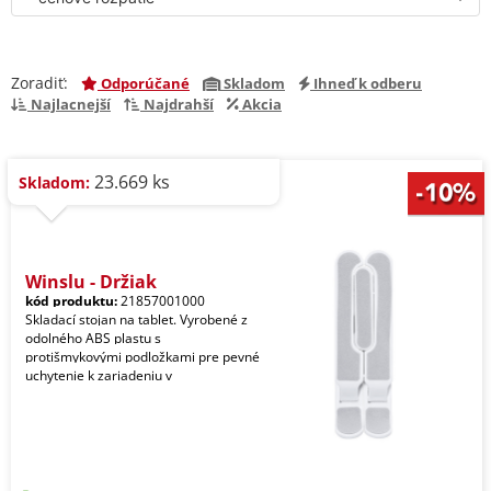
Zoradiť:
Odporúčané
Skladom
Ihneď k odberu
Najlacnejší
Najdrahší
Akcia
23.669 ks
Skladom:
Winslu - Držiak
kód produktu:
21857001000
Skladací stojan na tablet. Vyrobené z
odolného ABS plastu s
protišmykovými podložkami pre pevné
uchytenie k zariadeniu v