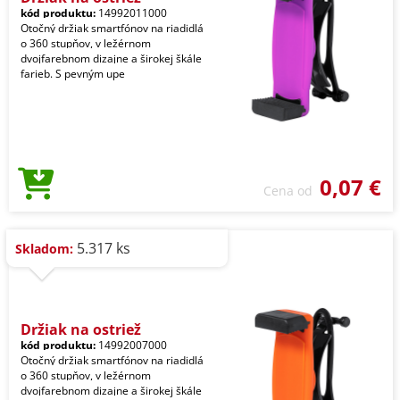
kód produktu:
14992011000
Otočný držiak smartfónov na riadidlá
o 360 stupňov, v ležérnom
dvojfarebnom dizajne a širokej škále
farieb. S pevným upe
0,07 €
Cena od
5.317 ks
Skladom:
Držiak na ostriež
kód produktu:
14992007000
Otočný držiak smartfónov na riadidlá
o 360 stupňov, v ležérnom
dvojfarebnom dizajne a širokej škále