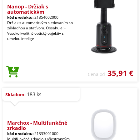
Nanop - Držiak s
automatickým
kód produktu:
21354002000
Držiak s automatickým sledovaním so
základňou a statívom. Obsahuje: -
Vysoko kvalitný optický objektív s
umelou intelige
35,91 €
Cena od
183 ks
Skladom:
Marchox - Multifunkčné
zrkadlo
kód produktu:
21333001000
Multifunkčné zrkadlo s všestrannými