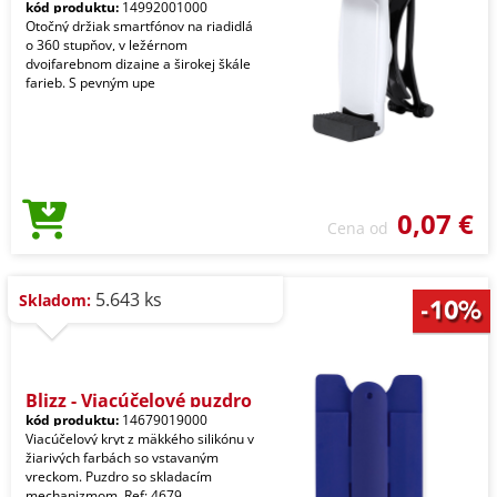
kód produktu:
14992001000
Otočný držiak smartfónov na riadidlá
o 360 stupňov, v ležérnom
dvojfarebnom dizajne a širokej škále
farieb. S pevným upe
0,07 €
Cena od
5.643 ks
Skladom:
Blizz - Viacúčelové puzdro
kód produktu:
14679019000
Viacúčelový kryt z mäkkého silikónu v
žiarivých farbách so vstavaným
vreckom. Puzdro so skladacím
mechanizmom. Ref: 4679