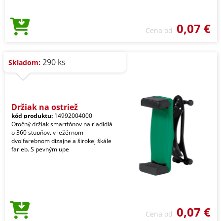
0,07 €
Cena od
290 ks
Skladom:
Držiak na ostriež
kód produktu:
14992004000
Otočný držiak smartfónov na riadidlá
o 360 stupňov, v ležérnom
dvojfarebnom dizajne a širokej škále
farieb. S pevným upe
0,07 €
Cena od