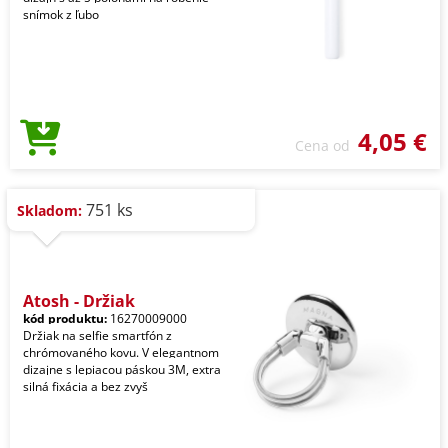
snímok z ľubo
4,05 €
Cena od
751 ks
Skladom:
Atosh - Držiak
kód produktu:
16270009000
Držiak na selfie smartfón z
chrómovaného kovu. V elegantnom
dizajne s lepiacou páskou 3M, extra
silná fixácia a bez zvyš