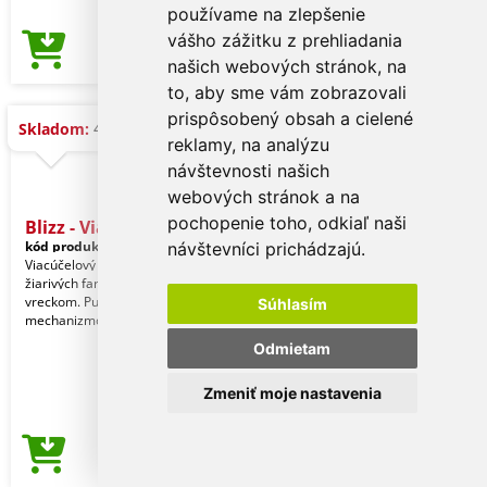
používame na zlepšenie
vášho zážitku z prehliadania
0,24 €
Cena od
našich webových stránok, na
to, aby sme vám zobrazovali
prispôsobený obsah a cielené
42.121 ks
Skladom:
reklamy, na analýzu
návštevnosti našich
webových stránok a na
pochopenie toho, odkiaľ naši
Blizz - Viacúčelové puzdro
kód produktu:
14679005000
návštevníci prichádzajú.
Viacúčelový kryt z mäkkého silikónu v
žiarivých farbách so vstavaným
vreckom. Puzdro so skladacím
Súhlasím
mechanizmom. Ref: 4679
Odmietam
Zmeniť moje nastavenia
0,24 €
Cena od