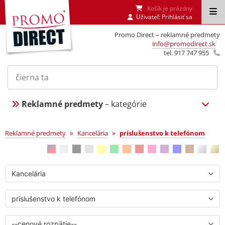
Košík je prázdny
Uživateľ:
Prihlásiť sa
Promo Direct – reklamné predmety
info@promodirect.sk
tel. 917 747 955
Reklamné predmety
– kategórie
príslušenstvo k telefónom
»
»
Reklamné predmety
Kancelária
príslušenstvo k telefónom