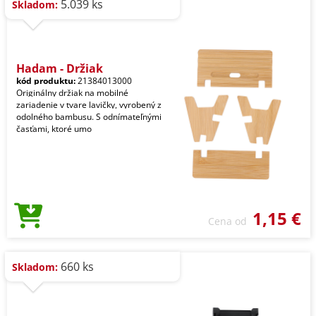
5.039 ks
Skladom:
Hadam - Držiak
kód produktu:
21384013000
Originálny držiak na mobilné
zariadenie v tvare lavičky, vyrobený z
odolného bambusu. S odnímateľnými
časťami, ktoré umo
1,15 €
Cena od
660 ks
Skladom: