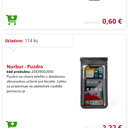
0,60 €
Cena od
114 ks
Skladom:
Nurbur - Puzdro
kód produktu:
20439002000
Puzdro na chytrý telefón s dotykovou
obrazovkou určené pre bicykle. Ľahko
sa pripevňuje na akékoľvek riadidlá
pomocou je
2,22 €