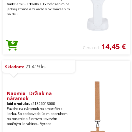
funkciami: - Zrkadlo s 1x zväčšením na
jednej strane a zrkadlo s 5x zväčšením
na dru
14,45 €
Cena od
21.419 ks
Skladom:
Naomix - Držiak na
náramok
kód produktu:
21326013000
Puzdro na náramok na smartfón z
korku. So zodpovedajúcim popruhom
na nosenie a čiernym kovovým
otočným karabínou. Vyrobe