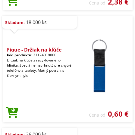
2,38 €
Cena od
18.000 ks
Skladom:
Fique - Držiak na kľúče
kód produktu:
21124019000
Držiak na kľúče z recyklovaného
hliníka, špeciálne navrhnutý pre chytré
telefóny a tablety. Matný povrch, s
čiernym nylo
0,60 €
Cena od
36.000 ks
Skladom: