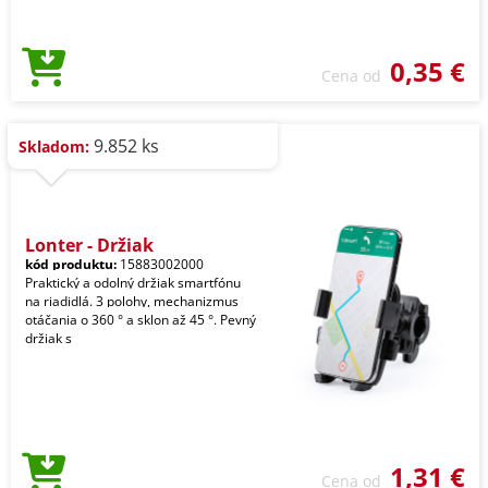
0,35 €
Cena od
9.852 ks
Skladom:
Lonter - Držiak
kód produktu:
15883002000
Praktický a odolný držiak smartfónu
na riadidlá. 3 polohy, mechanizmus
otáčania o 360 ° a sklon až 45 °. Pevný
držiak s
1,31 €
Cena od