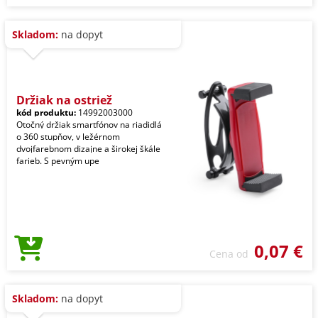
Skladom:
na dopyt
Držiak na ostriež
kód produktu:
14992003000
Otočný držiak smartfónov na riadidlá
o 360 stupňov, v ležérnom
dvojfarebnom dizajne a širokej škále
farieb. S pevným upe
0,07 €
Cena od
Skladom:
na dopyt