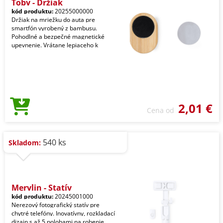
Toby - Držiak
kód produktu:
20255000000
Držiak na mriežku do auta pre
smartfón vyrobený z bambusu.
Pohodlné a bezpečné magnetické
upevnenie. Vrátane lepiaceho k
2,01 €
Cena od
540 ks
Skladom:
Merylin - Statív
kód produktu:
20245001000
Nerezový fotografický statív pre
chytré telefóny. Inovatívny, rozkladací
dizajn s až 5 polohami na robenie