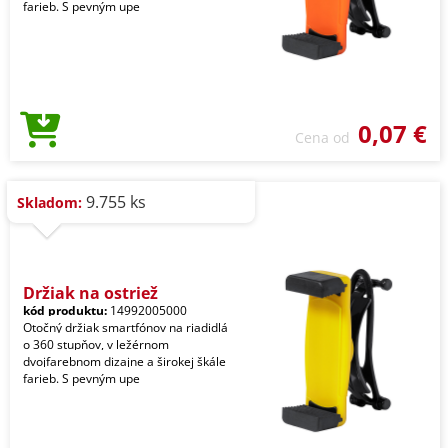
farieb. S pevným upe
0,07 €
Cena od
9.755 ks
Skladom:
Držiak na ostriež
kód produktu:
14992005000
Otočný držiak smartfónov na riadidlá
o 360 stupňov, v ležérnom
dvojfarebnom dizajne a širokej škále
farieb. S pevným upe