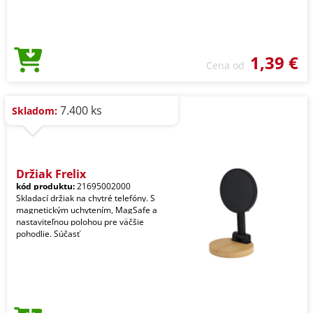
1,39 €
Cena od
7.400 ks
Skladom:
Držiak Frelix
kód produktu:
21695002000
Skladací držiak na chytré telefóny. S
magnetickým uchytením, MagSafe a
nastaviteľnou polohou pre väčšie
pohodlie. Súčasť