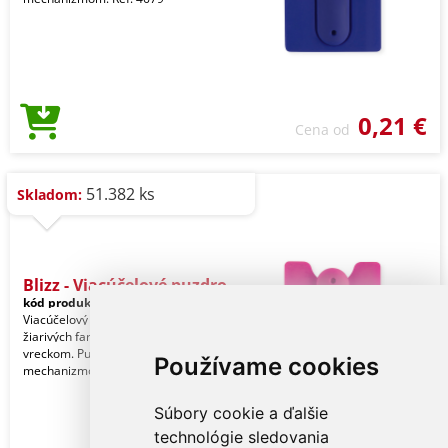
0,21 €
Cena od
51.382 ks
Skladom:
Blizz - Viacúčelové puzdro
kód produktu:
14679011000
Viacúčelový kryt z mäkkého silikónu v
žiarivých farbách so vstavaným
vreckom. Puzdro so skladacím
Používame cookies
mechanizmom. Ref: 4679
Súbory cookie a ďalšie
technológie sledovania