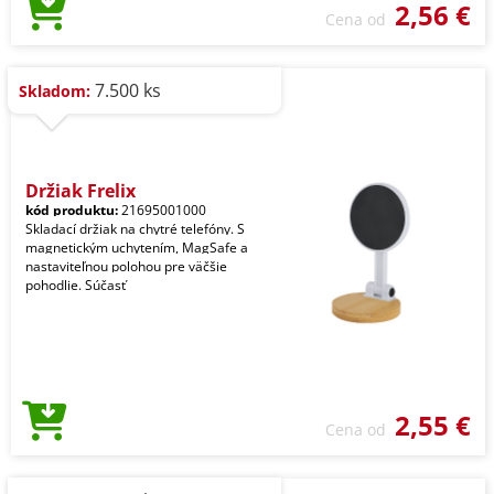
2,56 €
Cena od
7.500 ks
Skladom:
Držiak Frelix
kód produktu:
21695001000
Skladací držiak na chytré telefóny. S
magnetickým uchytením, MagSafe a
nastaviteľnou polohou pre väčšie
pohodlie. Súčasť
2,55 €
Cena od