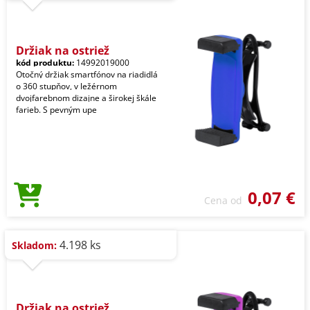
Držiak na ostriež
kód produktu:
14992019000
Otočný držiak smartfónov na riadidlá
o 360 stupňov, v ležérnom
dvojfarebnom dizajne a širokej škále
farieb. S pevným upe
0,07 €
Cena od
4.198 ks
Skladom:
Držiak na ostriež