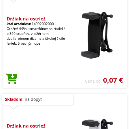
Držiak na ostriež
kód produktu:
14992002000
Otočný držiak smartfónov na riadidlá
o 360 stupňov, v ležérnom
dvojfarebnom dizajne a širokej škále
farieb. S pevným upe
0,07 €
Cena od
Skladom:
na dopyt
Držiak na ostriež