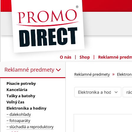
|
|
O nás
Shop
Reklamné predme
Reklamné predmety
Reklamné predmety:
rádiá
»
Reklamné predmety
Elektron
Písacie potreby
Kancelária
Tašky a batohy
Voľný čas
Elektronika a hodiny
− ďalekohľady
− fotoaparáty
− slúchadlá a reproduktory