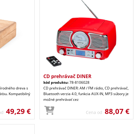
CD prehrávač DINER
kód produktu:
78-8106028
írodného dreva s
CD prehrávač DINER: AM / FM rádio, CD prehrávač,
ťou. Kompatibilný
Bluetooth verzia 4.0, funkcia AUX-IN, MP3 súbory je
možné prehrávať cez
49,29 €
88,07 €
 od
Cena od