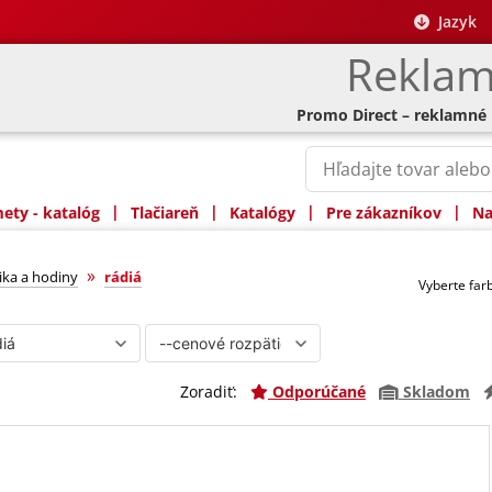
Jazyk
Reklam
Promo Direct – reklamné
|
|
|
|
ty - katalóg
Tlačiareň
Katalógy
Pre zákazníkov
Na
»
ika a hodiny
rádiá
Vyberte fa
Zoradiť:
Odporúčané
Skladom