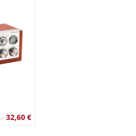
32,60 €
 od