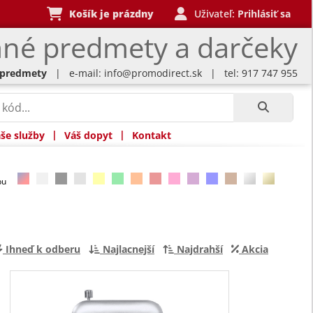
Košík je prázdny
Uživateľ:
Prihlásiť sa
né predmety a darčeky
 predmety
| e-mail:
info@promodirect.sk
| tel: 917 747 955
|
|
še služby
Váš dopyt
Kontakt
rbu
Ihneď k odberu
Najlacnejší
Najdrahší
Akcia