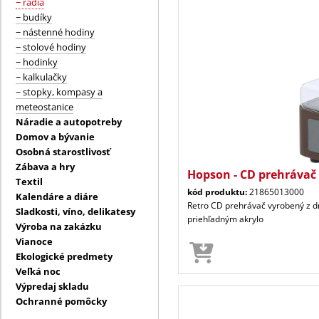
− rádiá
− budíky
− nástenné hodiny
− stolové hodiny
− hodinky
− kalkulačky
− stopky, kompasy a
meteostanice
Náradie a autopotreby
Domov a bývanie
Osobná starostlivosť
Zábava a hry
Hopson - CD prehrávač
Textil
kód produktu:
21865013000
Kalendáre a diáre
Retro CD prehrávač vyrobený z dr
Sladkosti, víno, delikatesy
priehľadným akrylo
Výroba na zakázku
Vianoce
Ekologické predmety
Veľká noc
Výpredaj skladu
Ochranné pomôcky