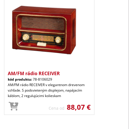
AM/FM rádio RECEIVER
kód produktu:
78-8106029
AM/FM rádio RECEIVER v elegantnom drevenom
vzhľade. S podsvieteným displejom, napájacím
káblom, 2 regulujúcimi kolieskam
88,07 €
Cena od