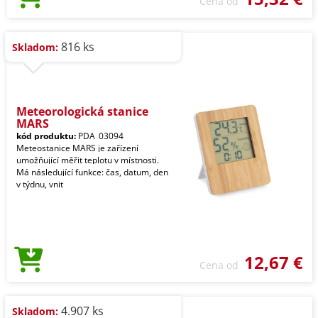
Cena od
816 ks
Skladom:
Meteorologická stanice
MARS
kód produktu:
PDA_03094
Meteostanice MARS je zařízení
umožňující měřit teplotu v místnosti.
Má následující funkce: čas, datum, den
v týdnu, vnit
12,67 €
Cena od
4.907 ks
Skladom: