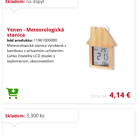
Skladom:
na dopyt
Yenen - Meteorologická
stanica
kód produktu:
11961000000
Meteorologická stanica vyrobená z
bambusu s prísavným uchytením.
Ľahko čitateľný LCD displej s
teplomerom, ukazovateľom
4,14 €
Cena od
3.300 ks
Skladom: