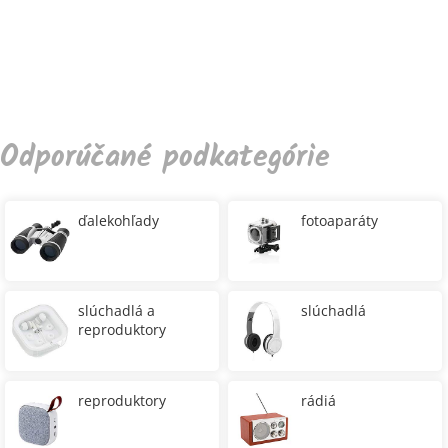
Odporúčané podkategórie
ďalekohľady
fotoaparáty
slúchadlá a
slúchadlá
reproduktory
reproduktory
rádiá