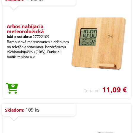
Arbos nabíjacia
meteorologická
kód produktu:
27722109
Bambusová meteostanica s držiakom
na telefón a vstavanou bezdrôtovou
rýchlonabíjačkou (10W). Funkcia:
budík, teplota a v
11,09 €
Cena od
109 ks
Skladom: