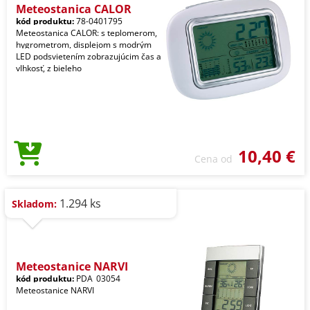
Meteostanica CALOR
kód produktu:
78-0401795
Meteostanica CALOR: s teplomerom,
hygrometrom, displejom s modrým
LED podsvietením zobrazujúcim čas a
vlhkosť, z bieleho
10,40 €
Cena od
1.294 ks
Skladom:
Meteostanice NARVI
kód produktu:
PDA_03054
Meteostanice NARVI