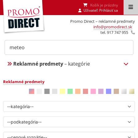
Košík je prázdny
Uživateľ:
Prihlásiť sa
Promo Direct – reklamné predmety
info@promodirect.sk
tel. 917 747 955
Reklamné predmety
– kategórie
Reklamné predmety