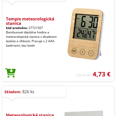
Tempix meteorologická
stanica
kód produktu:
27721507
Bambusové digitálne hodiny a
meteorologická stanica s displejom
teploty a vlhkosti. Pracuje s 2 AAA
batériami, bez batér
4,73 €
Cena od
826 ks
Skladom:
Meteorologické stanice