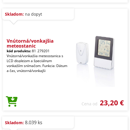
Skladom:
na dopyt
Vnútorná/vonkajšia
meteostanic
kód produktu:
81_279201
Vnútorná/vonkajšia meteostanica s
LCD displejom a špeciálnym
vonkajším snímačom. Funkcia: Dátum
a čas, vnútorná/vonkajši
23,20 €
Cena od
8.039 ks
Skladom: