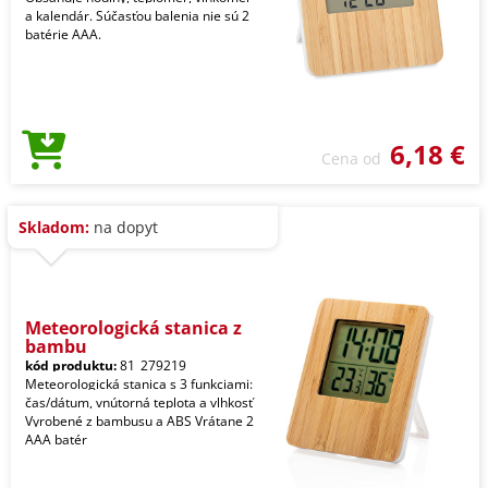
a kalendár. Súčasťou balenia nie sú 2
batérie AAA.
6,18 €
Cena od
Skladom:
na dopyt
Meteorologická stanica z
bambu
kód produktu:
81_279219
Meteorologická stanica s 3 funkciami:
čas/dátum, vnútorná teplota a vlhkosť
Vyrobené z bambusu a ABS Vrátane 2
AAA batér