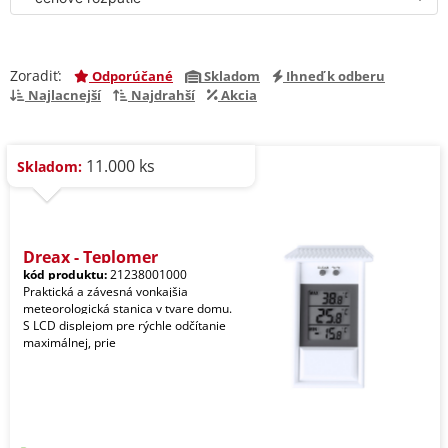
Zoradiť:
Odporúčané
Skladom
Ihneď k odberu
Najlacnejší
Najdrahší
Akcia
11.000 ks
Skladom:
Dreax - Teplomer
kód produktu:
21238001000
Praktická a závesná vonkajšia
meteorologická stanica v tvare domu.
S LCD displejom pre rýchle odčítanie
maximálnej, prie