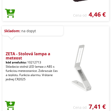
4,46 €
Cena od
Skladom:
na dopyt
ZETA - Stolová lampa a
meteost
kód produktu:
10212713
Skladacia stolná LED lampa z ABS s
funkciou meteostanice. Zobrazuje čas
a teplotu. Funkcia alarmu. Vrátane
jednej CR2025
7,41 €
Cena od