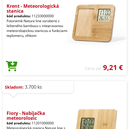
Krent - Meteorologická
stanica
kód produktu:
11233000000
Fotorámik Nature line vyrobený z
lešteného bambusu s integrovanou
meteorologickou stanicou a funkciami
teplomeru, vlhkom
9,21 €
Cena od
3.700 ks
Skladom:
Fiory - Nabíjačka
meteorologic
kód produktu:
11201000000
Meteorologická stanica Nature line s