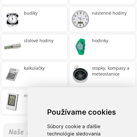
budíky
nástenné hodiny
stolové hodiny
hodinky
kalkulačky
stopky, kompasy a
meteostanice
meteostanice
Používame cookies
Súbory cookie a ďalšie
Naše referencie – Inšpirujte sa…
technológie sledovania