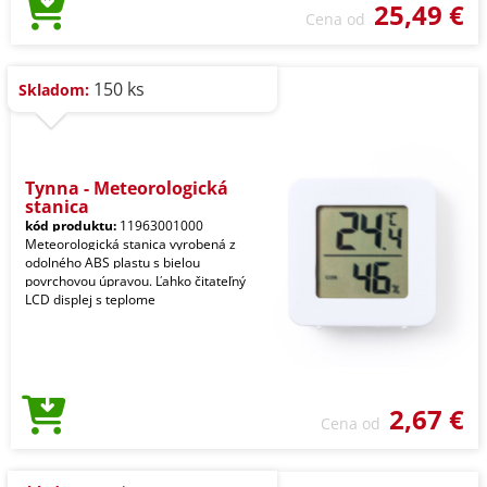
25,49 €
Cena od
150 ks
Skladom:
Tynna - Meteorologická
stanica
kód produktu:
11963001000
Meteorologická stanica vyrobená z
odolného ABS plastu s bielou
povrchovou úpravou. Ľahko čitateľný
LCD displej s teplome
2,67 €
Cena od