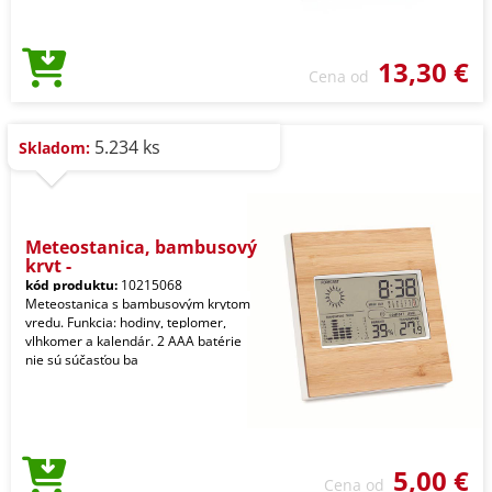
13,30 €
Cena od
5.234 ks
Skladom:
Meteostanica, bambusový
kryt -
kód produktu:
10215068
Meteostanica s bambusovým krytom
vredu. Funkcia: hodiny, teplomer,
vlhkomer a kalendár. 2 AAA batérie
nie sú súčasťou ba
5,00 €
Cena od