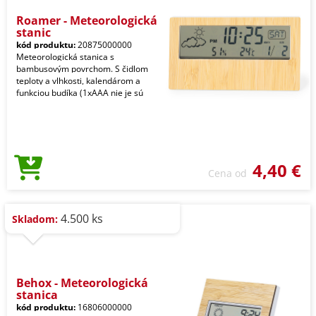
Roamer - Meteorologická
stanic
kód produktu:
20875000000
Meteorologická stanica s
bambusovým povrchom. S čidlom
teploty a vlhkosti, kalendárom a
funkciou budíka (1xAAA nie je sú
4,40 €
Cena od
4.500 ks
Skladom:
Behox - Meteorologická
stanica
kód produktu:
16806000000