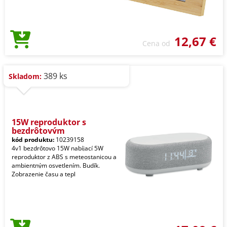
12,67 €
Cena od
389 ks
Skladom:
15W reproduktor s
bezdrôtovým
kód produktu:
10239158
4v1 bezdrôtovo 15W nabíjací 5W
reproduktor z ABS s meteostanicou a
ambientným osvetlením. Budík.
Zobrazenie času a tepl