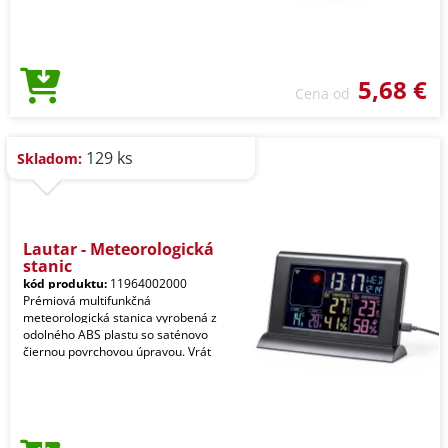
5,68 €
Cena od
129 ks
Skladom:
Lautar - Meteorologická
stanic
kód produktu:
11964002000
Prémiová multifunkčná
meteorologická stanica vyrobená z
odolného ABS plastu so saténovo
čiernou povrchovou úpravou. Vrát