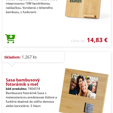
integrovanou 10W bezdrôtovou
nabíjačkou. Vyrobená z lešteného
bambusu, s funkciami
14,83 €
Cena od
1.267 ks
Skladom:
Sasa bambusový
fotorámik s met
kód produktu:
7404318
Bambusový fotorámik Sasa s
meteostanicou predstavuje štýlový a
funkčný doplnok do vášho domova
alebo kancelárie. S hlavn