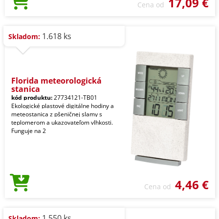
17,09 €
Cena od
1.618 ks
Skladom:
Florida meteorologická
stanica
kód produktu:
27734121-TB01
Ekologické plastové digitálne hodiny a
meteostanica z pšeničnej slamy s
teplomerom a ukazovateľom vlhkosti.
Funguje na 2
4,46 €
Cena od
1.550 ks
Skladom: