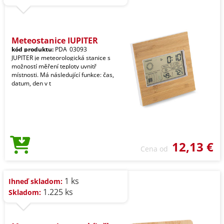
Meteostanice JUPITER
kód produktu:
PDA_03093
JUPITER je meteorologická stanice s
možností měření teploty uvnitř
místnosti. Má následující funkce: čas,
datum, den v t
12,13 €
Cena od
1 ks
Ihneď skladom:
1.225 ks
Skladom: