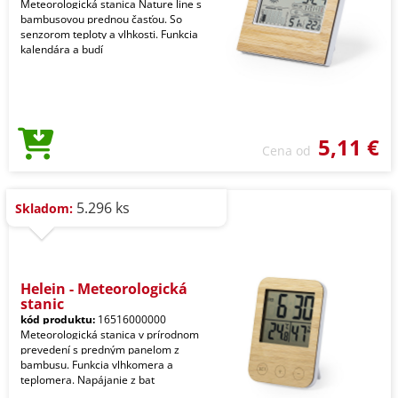
Meteorologická stanica Nature line s
bambusovou prednou časťou. So
senzorom teploty a vlhkosti. Funkcia
kalendára a budí
5,11 €
Cena od
5.296 ks
Skladom:
Helein - Meteorologická
stanic
kód produktu:
16516000000
Meteorologická stanica v prírodnom
prevedení s predným panelom z
bambusu. Funkcia vlhkomera a
teplomera. Napájanie z bat