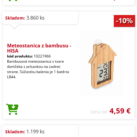
3.860 ks
Skladom:
Meteostanica z bambusu -
HISA
kód produktu:
10221966
Bambusová meteostanica v tvare
domčeka s prísavkou na zadnej
strane. Súčasťou balenia je 1 batéria
LR44.
4,59 €
Cena od
1.199 ks
Skladom: