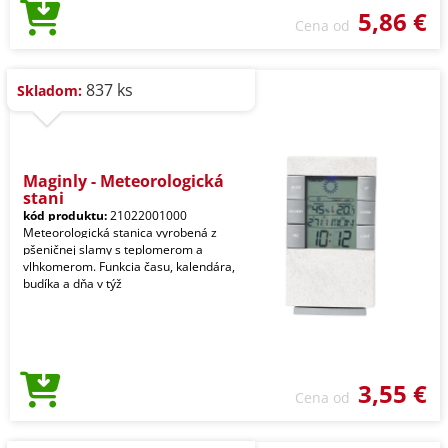
5,86 €
Cena od
837 ks
Skladom:
Maginly - Meteorologická
stani
kód produktu:
21022001000
Meteorologická stanica vyrobená z
pšeničnej slamy s teplomerom a
vlhkomerom. Funkcia času, kalendára,
budíka a dňa v týž
3,55 €
Cena od