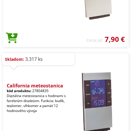
7,90 €
Cena od
3.317 ks
Skladom:
California meteostanica
kód produktu:
27804835
Digitálna meteostanica s hodinami s
farebným displejom. Funkcia: budík,
teplomer, vlhkomer a pamäť 12
hodinového vývoja