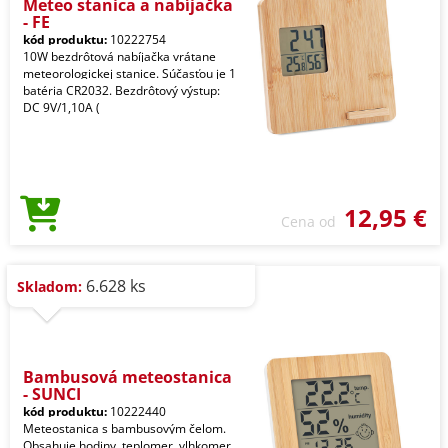
Meteo stanica a nabíjačka
- FE
kód produktu:
10222754
10W bezdrôtová nabíjačka vrátane
meteorologickej stanice. Súčasťou je 1
batéria CR2032. Bezdrôtový výstup:
DC 9V/1,10A (
12,95 €
Cena od
6.628 ks
Skladom:
Bambusová meteostanica
- SUNCI
kód produktu:
10222440
Meteostanica s bambusovým čelom.
Obsahuje hodiny, teplomer, vlhkomer