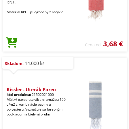
RPET.
Materiál RPET je vyrobený z recyklo
3,68 €
Cena od
14.000 ks
Skladom:
Kissler - Uterák Pareo
kód produktu:
21502021000
Mäkký pareo-uterák s gramážou 150
g/m2 z kombinácie bavlny a
polyesteru. Vyznačuje sa farebným
podkladom a bielymi pruhm