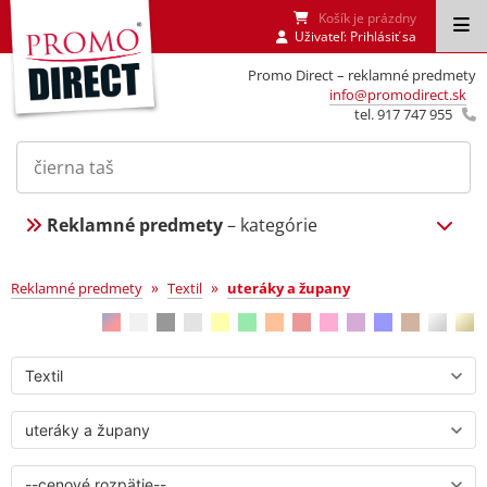
Košík je prázdny
Uživateľ:
Prihlásiť sa
Promo Direct – reklamné predmety
info@promodirect.sk
tel. 917 747 955
Reklamné predmety
– kategórie
uteráky a župany
»
»
Reklamné predmety
Textil
uteráky a župany