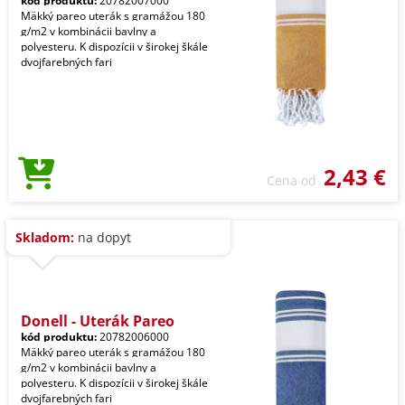
kód produktu:
20782007000
Mäkký pareo uterák s gramážou 180
g/m2 v kombinácii bavlny a
polyesteru. K dispozícii v širokej škále
dvojfarebných fari
2,43 €
Cena od
Skladom:
na dopyt
Donell - Uterák Pareo
kód produktu:
20782006000
Mäkký pareo uterák s gramážou 180
g/m2 v kombinácii bavlny a
polyesteru. K dispozícii v širokej škále
dvojfarebných fari