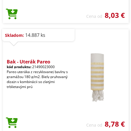
8,03 €
Cena od
14.887 ks
Skladom:
Bak - Uterák Pareo
kód produktu:
21490023000
Pareo uteráka z recyklovanej bavlny s
gramážou 180 g/m2. Biely pruhovaný
dizajn v kombinácii so zlatými
trblietavými prú
8,78 €
Cena od