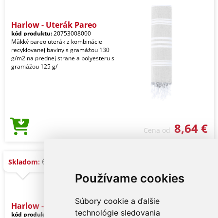
Harlow - Uterák Pareo
kód produktu:
20753008000
Mäkký pareo uterák z kombinácie
recyklovanej bavlny s gramážou 130
g/m2 na prednej strane a polyesteru s
gramážou 125 g/
8,64 €
Cena od
6.000 ks
Skladom:
Používame cookies
Súbory cookie a ďalšie
Harlow - Uterák Pareo
technológie sledovania
kód produktu:
20753006000