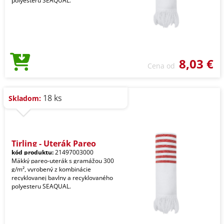
polyesteru SEAQUAL.
8,03 €
Cena od
18 ks
Skladom:
Tirling - Uterák Pareo
kód produktu:
21497003000
Mäkký pareo-uterák s gramážou 300
g/m², vyrobený z kombinácie
recyklovanej bavlny a recyklovaného
polyesteru SEAQUAL.