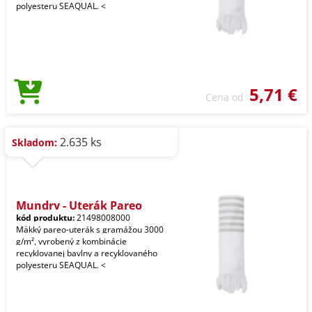
polyesteru SEAQUAL. <
5,71 €
Cena od
2.635 ks
Skladom:
Mundry - Uterák Pareo
kód produktu:
21498008000
Mäkký pareo-uterák s gramážou 3000
g/m², vyrobený z kombinácie
recyklovanej bavlny a recyklovaného
polyesteru SEAQUAL. <