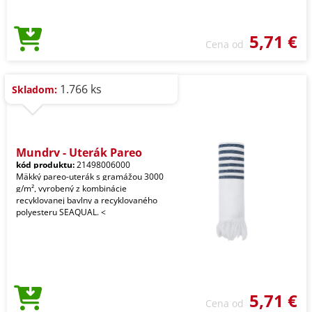
5,71 €
Cena od
1.766 ks
Skladom:
Mundry - Uterák Pareo
kód produktu:
21498006000
Mäkký pareo-uterák s gramážou 3000
g/m², vyrobený z kombinácie
recyklovanej bavlny a recyklovaného
polyesteru SEAQUAL. <
5,71 €
Cena od