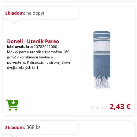
Skladom:
na dopyt
Donell - Uterák Pareo
kód produktu:
20782021000
Mäkký pareo uterák s gramážou 180
g/m2 v kombinácii bavlny a
polyesteru. K dispozícii v širokej škále
dvojfarebných fari
2,43 €
Cena od
368 ks
Skladom: