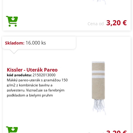
3,20 €
Cena od
16.000 ks
Skladom:
Kissler - Uterák Pareo
kód produktu:
21502013000
Mäkký pareo-uterák s gramážou 150
g/m2 z kombinácie bavlny a
polyesteru. Vyznačuje sa farebným
podkladom a bielymi pruhm
3,20 €