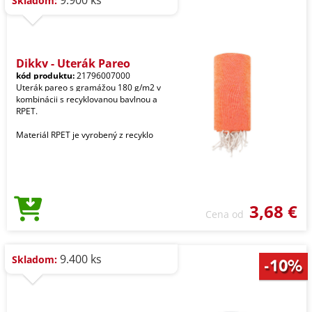
9.900 ks
Skladom:
Dikky - Uterák Pareo
kód produktu:
21796007000
Uterák pareo s gramážou 180 g/m2 v
kombinácii s recyklovanou bavlnou a
RPET.
Materiál RPET je vyrobený z recyklo
3,68 €
Cena od
9.400 ks
Skladom: