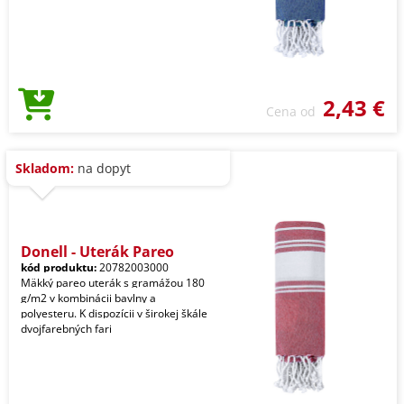
2,43 €
Cena od
Skladom:
na dopyt
Donell - Uterák Pareo
kód produktu:
20782003000
Mäkký pareo uterák s gramážou 180
g/m2 v kombinácii bavlny a
polyesteru. K dispozícii v širokej škále
dvojfarebných fari