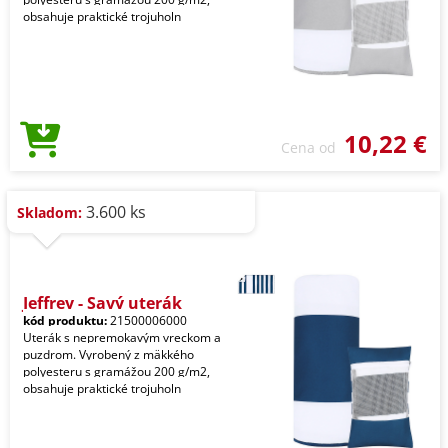
obsahuje praktické trojuholn
10,22 €
Cena od
3.600 ks
Skladom:
Jeffrey - Savý uterák
kód produktu:
21500006000
Uterák s nepremokavým vreckom a
puzdrom. Vyrobený z mäkkého
polyesteru s gramážou 200 g/m2,
obsahuje praktické trojuholn