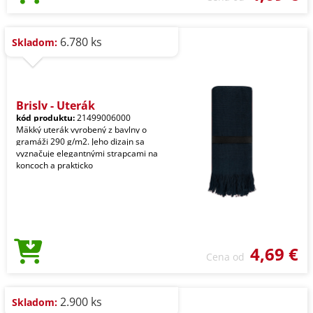
6.780 ks
Skladom:
Brisly - Uterák
kód produktu:
21499006000
Mäkký uterák vyrobený z bavlny o
gramáži 290 g/m2. Jeho dizajn sa
vyznačuje elegantnými strapcami na
koncoch a prakticko
4,69 €
Cena od
2.900 ks
Skladom: