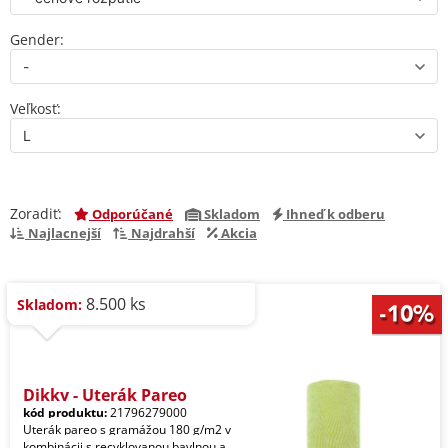
Gender:
Veľkosť:
Zoradiť:
Odporúčané
Skladom
Ihneď k odberu
Najlacnejší
Najdrahší
Akcia
8.500 ks
Skladom:
Dikky - Uterák Pareo
kód produktu:
21796279000
Uterák pareo s gramážou 180 g/m2 v
kombinácii s recyklovanou bavlnou a