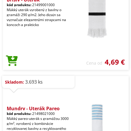
kód produktu:
21499001000
Mäkký uterák vyrobený z bavlny o
gramáži 290 g/m2. Jeho dizajn sa
vyznačuje elegantnými strapcami na
koncoch a prakticko
4,69 €
Cena od
3.693 ks
Skladom:
Mundry - Uterák Pareo
kód produktu:
21498021000
Mäkký pareo-uterák s gramážou 3000
g/m², vyrobený z kombinácie
recyklovanej bavlny a recyklovaného