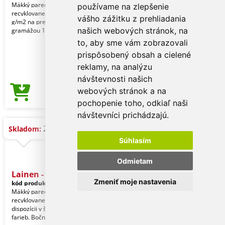
Mäkký pareo uterák z kombinácie
používame na zlepšenie
recyklovanej bavlny s gramážou 130
vášho zážitku z prehliadania
g/m2 na prednej strane a polyesteru s
našich webových stránok, na
gramážou 125 g/
to, aby sme vám zobrazovali
prispôsobený obsah a cielené
reklamy, na analýzu
návštevnosti našich
webových stránok a na
8,64 €
Cena od
pochopenie toho, odkiaľ naši
návštevníci prichádzajú.
21.000 ks
Skladom:
Súhlasím
Odmietam
Lainen - Uterák Pareo
Zmeniť moje nastavenia
kód produktu:
20752021000
Mäkký pareo uterák zo 100%
recyklovanej bavlny 180 g/m2. K
dispozícii v širokej škále dvojfarebných
farieb. Bočný štítok