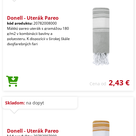
Donell - Uterák Pareo
kód produktu:
20782008000
Mäkký pareo uterák s gramážou 180
g/m2 v kombinácii bavlny a
polyesteru. K dispozícii v širokej škále
dvojfarebných fari
2,43 €
Cena od
Skladom:
na dopyt
Donell - Uterák Pareo