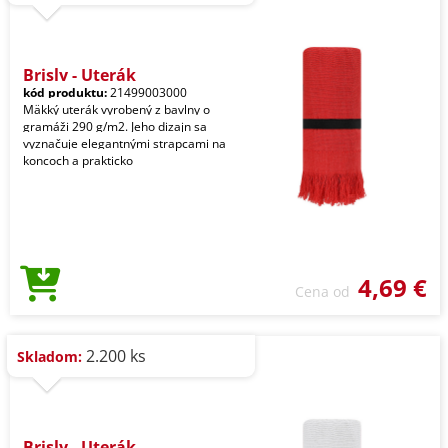
Brisly - Uterák
kód produktu:
21499003000
Mäkký uterák vyrobený z bavlny o
gramáži 290 g/m2. Jeho dizajn sa
vyznačuje elegantnými strapcami na
koncoch a prakticko
4,69 €
Cena od
2.200 ks
Skladom:
Brisly - Uterák