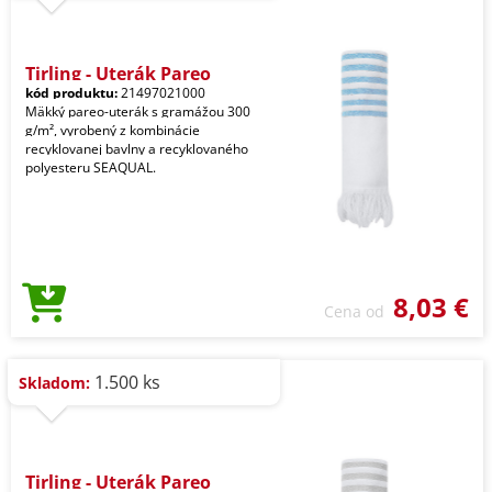
Tirling - Uterák Pareo
kód produktu:
21497021000
Mäkký pareo-uterák s gramážou 300
g/m², vyrobený z kombinácie
recyklovanej bavlny a recyklovaného
polyesteru SEAQUAL.
8,03 €
Cena od
1.500 ks
Skladom:
Tirling - Uterák Pareo