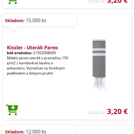
Cena od
15.000 ks
Skladom:
Kissler - Uterák Pareo
kód produktu:
21502008000
Mäkký pareo-uterák s gramážou 150
g/m2 z kombinácie bavlny a
polyesteru. Vyznačuje sa farebným
podkladom a bielymi pruhm
3,20 €
Cena od
12.000 ks
Skladom: