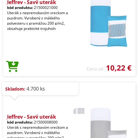
Jeffrey - Savý uterák
kód produktu:
21500021000
Uterák s nepremokavým vreckom a
puzdrom. Vyrobený z mäkkého
polyesteru s gramážou 200 g/m2,
obsahuje praktické trojuholn
10,22 €
Cena od
4.700 ks
Skladom:
Jeffrey - Savý uterák
kód produktu:
21500008000
Uterák s nepremokavým vreckom a
puzdrom. Vyrobený z mäkkého
polyesteru s gramážou 200 g/m2,