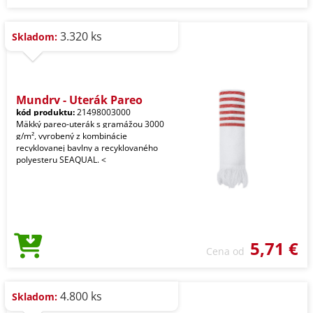
3.320 ks
Skladom:
Mundry - Uterák Pareo
kód produktu:
21498003000
Mäkký pareo-uterák s gramážou 3000
g/m², vyrobený z kombinácie
recyklovanej bavlny a recyklovaného
polyesteru SEAQUAL. <
5,71 €
Cena od
4.800 ks
Skladom: