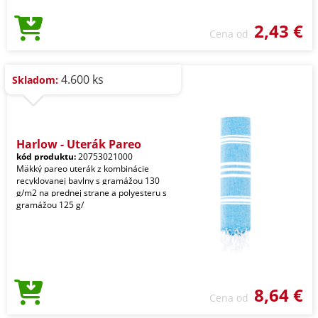
2,43 €
Cena od
4.600 ks
Skladom:
Harlow - Uterák Pareo
kód produktu:
20753021000
Mäkký pareo uterák z kombinácie
recyklovanej bavlny s gramážou 130
g/m2 na prednej strane a polyesteru s
gramážou 125 g/
8,64 €
Cena od