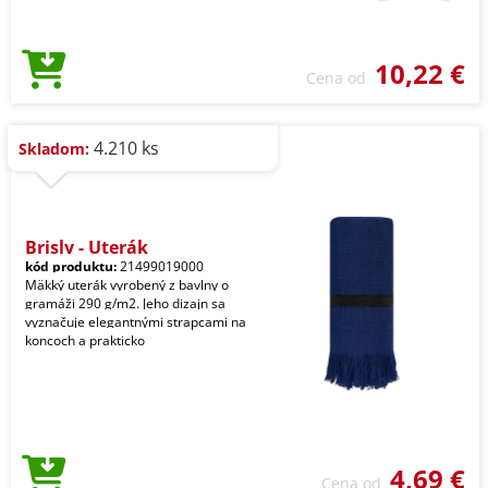
10,22 €
Cena od
4.210 ks
Skladom:
Brisly - Uterák
kód produktu:
21499019000
Mäkký uterák vyrobený z bavlny o
gramáži 290 g/m2. Jeho dizajn sa
vyznačuje elegantnými strapcami na
koncoch a prakticko
4,69 €
Cena od