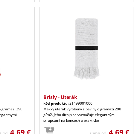
Brisly - Uterák
kód produktu:
21499001000
o gramáži 290
Mäkký uterák vyrobený z bavlny o gramáži 290
legantnými
g/m2. Jeho dizajn sa vyznačuje elegantnými
o
strapcami na koncoch a prakticko
4,69 €
4,69 €
a od
Cena od