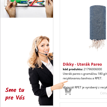
Dikky - Uterák Pareo
kód produktu:
21796006000
Uterák pareo s gramážou 180 g/m
recyklovanou bavlnou a RPET.
Materiál RPET je vyrobený z recy
Sme tu
Cen
pre Vás