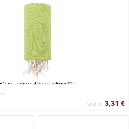
2 v kombinácii s recyklovanou bavlnou a RPET.
klo
3,31 €
Cena od