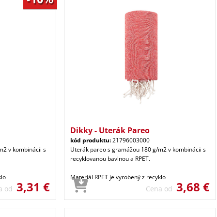
Dikky - Uterák Pareo
kód produktu:
21796003000
2 v kombinácii s
Uterák pareo s gramážou 180 g/m2 v kombinácii s
recyklovanou bavlnou a RPET.
klo
Materiál RPET je vyrobený z recyklo
3,31 €
3,68 €
a od
Cena od