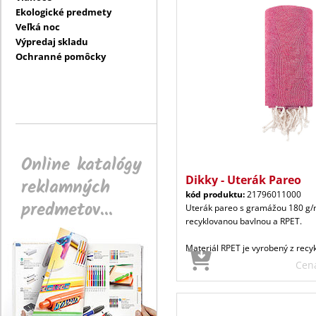
Ekologické predmety
Veľká noc
Výpredaj skladu
Ochranné pomôcky
Online katalógy
Dikky - Uterák Pareo
reklamných
kód produktu:
21796011000
predmetov...
Uterák pareo s gramážou 180 g/m
recyklovanou bavlnou a RPET.
Materiál RPET je vyrobený z recy
Cen