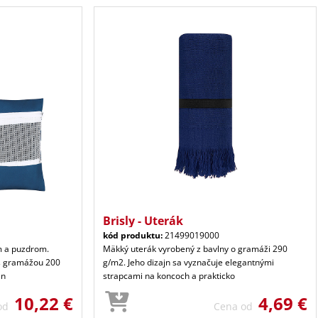
Brisly - Uterák
kód produktu:
21499019000
 a puzdrom.
Mäkký uterák vyrobený z bavlny o gramáži 290
s gramážou 200
g/m2. Jeho dizajn sa vyznačuje elegantnými
ln
strapcami na koncoch a prakticko
10,22 €
4,69 €
 od
Cena od