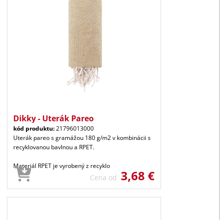
Dikky - Uterák Pareo
kód produktu:
21796013000
Uterák pareo s gramážou 180 g/m2 v kombinácii s
recyklovanou bavlnou a RPET.
Materiál RPET je vyrobený z recyklo
3,68 €
Cena od