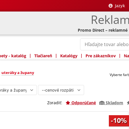
Jazyk
Reklam
Promo Direct – reklamné
|
|
|
|
ty - katalóg
Tlačiareň
Katalógy
Pre zákazníkov
Na
ny
»
uteráky a župany
Vyberte fa
Zoradiť:
Odporúčané
Skladom