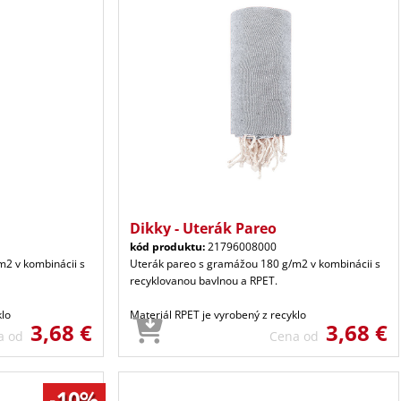
Dikky - Uterák Pareo
kód produktu:
21796008000
2 v kombinácii s
Uterák pareo s gramážou 180 g/m2 v kombinácii s
recyklovanou bavlnou a RPET.
klo
Materiál RPET je vyrobený z recyklo
3,68 €
3,68 €
a od
Cena od