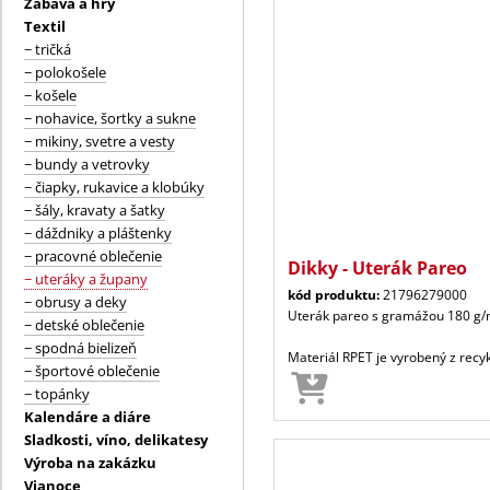
Zábava a hry
Textil
− tričká
− polokošele
− košele
− nohavice, šortky a sukne
− mikiny, svetre a vesty
− bundy a vetrovky
− čiapky, rukavice a klobúky
− šály, kravaty a šatky
− dáždniky a pláštenky
− pracovné oblečenie
Dikky - Uterák Pareo
− uteráky a župany
kód produktu:
21796279000
− obrusy a deky
Uterák pareo s gramážou 180 g/m
− detské oblečenie
− spodná bielizeň
Materiál RPET je vyrobený z recy
− športové oblečenie
− topánky
Kalendáre a diáre
Sladkosti, víno, delikatesy
Výroba na zakázku
Vianoce