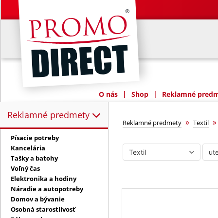
|
|
O nás
Shop
Reklamné predme
Reklamné predmety
Reklamné predmety:
uteráky a župa
»
Reklamné predmety
Textil
Písacie potreby
Kancelária
Tašky a batohy
Voľný čas
Elektronika a hodiny
Náradie a autopotreby
Domov a bývanie
Osobná starostlivosť