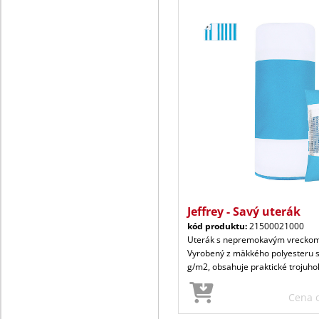
Jeffrey - Savý uterák
kód produktu:
21500021000
Uterák s nepremokavým vreckom
Vyrobený z mäkkého polyesteru 
g/m2, obsahuje praktické trojuho
Cena