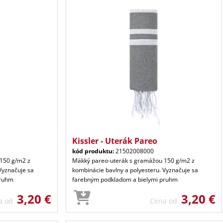
Kissler - Uterák Pareo
kód produktu:
21502008000
150 g/m2 z
Mäkký pareo-uterák s gramážou 150 g/m2 z
Vyznačuje sa
kombinácie bavlny a polyesteru. Vyznačuje sa
pruhm
farebným podkladom a bielymi pruhm
3,20 €
3,20 €
a od
Cena od