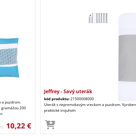
Jeffrey - Savý uterák
kód produktu:
21500008000
 a puzdrom.
Uterák s nepremokavým vreckom a puzdrom. Vyrobený
s gramážou 200
praktické trojuholn
ln
10,22 €
 od