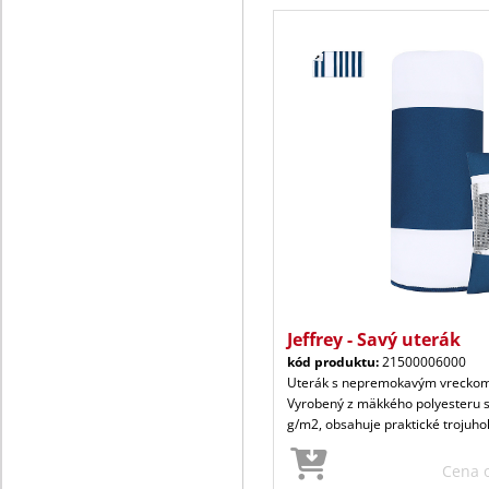
Jeffrey - Savý uterák
kód produktu:
21500006000
Uterák s nepremokavým vreckom
Vyrobený z mäkkého polyesteru 
g/m2, obsahuje praktické trojuho
Cena