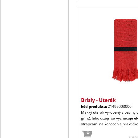
Brisly - Uterák
kód produktu:
21499003000
Mäkký uterák vyrobený z bavlny 
g/m2. Jeho dizajn sa vyznačuje e
strapcami na koncoch a praktick
Cen