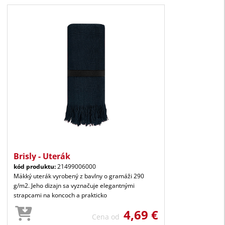
Brisly - Uterák
kód produktu:
21499006000
Mäkký uterák vyrobený z bavlny o gramáži 290
g/m2. Jeho dizajn sa vyznačuje elegantnými
strapcami na koncoch a prakticko
4,69 €
Cena od