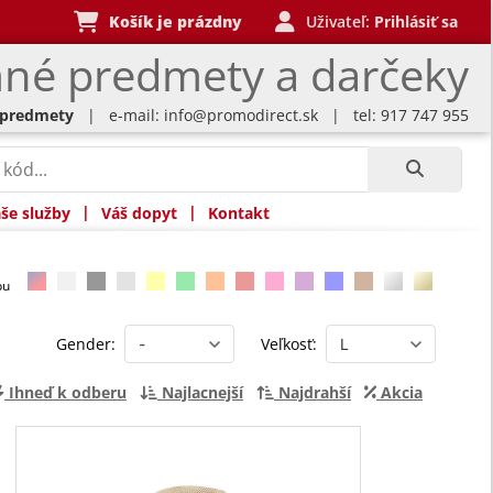
Košík je prázdny
Uživateľ:
Prihlásiť sa
né predmety a darčeky
 predmety
| e-mail:
info@promodirect.sk
| tel: 917 747 955
|
|
še služby
Váš dopyt
Kontakt
rbu
Gender:
Veľkosť:
Ihneď k odberu
Najlacnejší
Najdrahší
Akcia