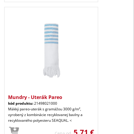
Mundry - Uterák Pareo
kód produktu:
21498021000
Mäkký pareo-uterák s gramážou 3000 g/m²,
vyrobený z kombinácie recyklovanej bavlny a
recyklovaného polyesteru SEAQUAL. <
5,71 €
Cena od