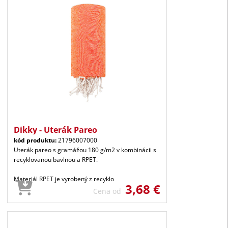
Dikky - Uterák Pareo
kód produktu:
21796007000
Uterák pareo s gramážou 180 g/m2 v kombinácii s
recyklovanou bavlnou a RPET.
Materiál RPET je vyrobený z recyklo
3,68 €
Cena od