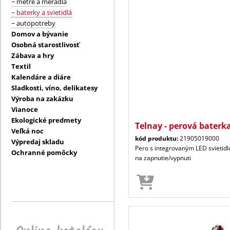
− metre a meradlá
− baterky a svietidlá
− autopotreby
Domov a bývanie
Osobná starostlivosť
Zábava a hry
Textil
Kalendáre a diáre
Sladkosti, víno, delikatesy
Výroba na zakázku
Vianoce
Ekologické predmety
Telnay - perová baterk
Veľká noc
kód produktu:
21905019000
Výpredaj skladu
Pero s integrovaným LED svieti
Ochranné pomôcky
na zapnutie/vypnuti