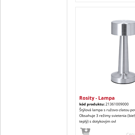
Rosity - Lampa
kód produktu:
21361009000
Štýlová lampa s ružovo-zlatou p
Obsahuje 3 režimy svietenia (biel
teplý) s dotykovým ovl
Cen