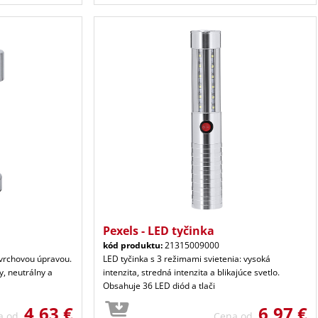
Pexels - LED tyčinka
kód produktu:
21315009000
ovrchovou úpravou.
LED tyčinka s 3 režimami svietenia: vysoká
y, neutrálny a
intenzita, stredná intenzita a blikajúce svetlo.
Obsahuje 36 LED diód a tlači
4,63 €
6,97 €
a od
Cena od