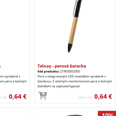
a
Telnay - perová baterka
kód produktu:
21905002000
lom vyrobené z
Pero s integrovaným LED svietidlom vyrobené z
om pera a bočným
bambusu. S otočným mechanizmom pera a bočným
tlačidlom na zapnutie/vypnuti
0,64 €
0,64 €
a od
Cena od