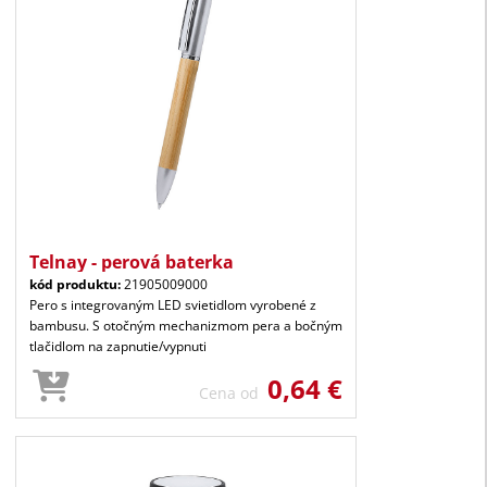
Telnay - perová baterka
kód produktu:
21905009000
Pero s integrovaným LED svietidlom vyrobené z
bambusu. S otočným mechanizmom pera a bočným
tlačidlom na zapnutie/vypnuti
0,64 €
Cena od