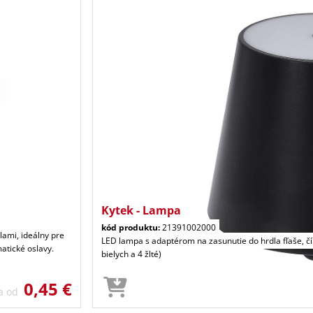
Kytek - Lampa
kód produktu:
21391002000
lami, ideálny pre
LED lampa s adaptérom na zasunutie do hrdla fľaše, č
atické oslavy.
bielych a 4 žlté)
0,45 €
a od