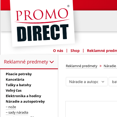
|
|
O nás
Shop
Reklamné predme
Reklamné predmety
Reklamné predmety:
baterky a sviet
»
Reklamné predmety
Náradie
Písacie potreby
Kancelária
Tašky a batohy
Voľný čas
Elektronika a hodiny
Náradie a autopotreby
− nože
− sady náradia