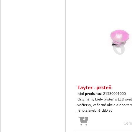
Tayter - prsteň
kód produktu:
21530001000
Originálny biely prsteň s LED svet
večierky, večerné akcie alebo tem
Jeho 2farebné LED sv
Cen