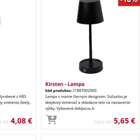
Kirsten - Lampa
kód produktu:
21887002000
Vyrobené z ABS
Lampa s matne čiernym designom. Súčasťou je
y svietenia (biely,
dotykový stmievač a skladacie telo na nastavenie
výšky. Vybavená dobíjacou b
4,08 €
5,65 €
a od
Cena od