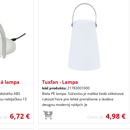
ná lampa
Tuxfan - Lampa
kód produktu:
21783001000
odolného ABS
Biela PE lampa. Súčasťou je mäkká šedá silikónová
ou nabíjačkou 15
rukoväť hore pre ľahké prenášanie a dodáva
designu moderný nádych. Je
6,72 €
4,98 €
a od
Cena od