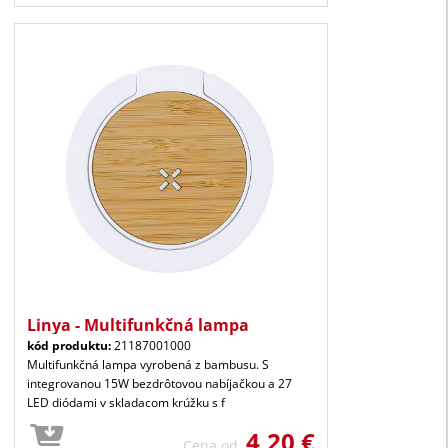
Linya - Multifunkčná lampa
kód produktu:
21187001000
Multifunkčná lampa vyrobená z bambusu. S
integrovanou 15W bezdrôtovou nabíjačkou a 27
LED diódami v skladacom krúžku s f
4,20 €
Cena od