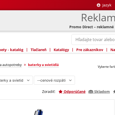
Jazyk
Reklam
Promo Direct – reklamné
|
|
|
|
ty - katalóg
Tlačiareň
Katalógy
Pre zákazníkov
Na
idlá
»
 a autopotreby
baterky a svietidlá
Vyberte fa
Zoradiť:
Odporúčané
Skladom