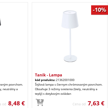
Tanik - Lampa
kód produktu:
21362001000
ovaným povrchom.
Štýlová lampa s čiernym chrómovaným povrchom.
y, neutrálny a
Obsahuje 3 režimy svietenia (biely, neutrálny a
teplý) s dotykovým ovládan
8,48 €
7,63 €
a od
Cena od