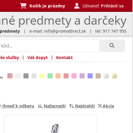
Košík je prázdny
Uživateľ:
Prihlásiť sa
né predmety a darčeky
 predmety
| e-mail:
info@promodirect.sk
| tel: 917 747 955
|
|
še služby
Váš dopyt
Kontakt
rbu
Ihneď k odberu
Najlacnejší
Najdrahší
Akcia