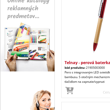
Online katalógy
reklamných
predmetov...
Telnay - perová baterk
kód produktu:
21905003000
Pero s integrovaným LED svietid
bambusu. S otočným mechanizm
tlačidlom na zapnutie/vypnuti
Cen