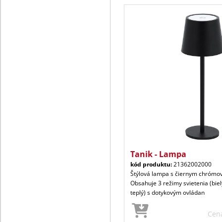
Tanik - Lampa
kód produktu:
21362002000
Štýlová lampa s čiernym chróm
Obsahuje 3 režimy svietenia (biel
teplý) s dotykovým ovládan
Cen