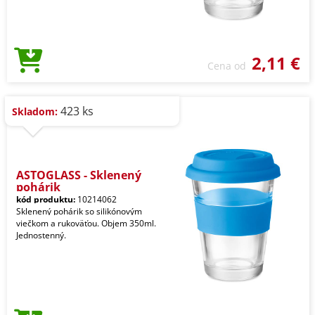
2,11 €
Cena od
423 ks
Skladom:
ASTOGLASS - Sklenený
pohárik
kód produktu:
10214062
Sklenený pohárik so silikónovým
viečkom a rukoväťou. Objem 350ml.
Jednostenný.