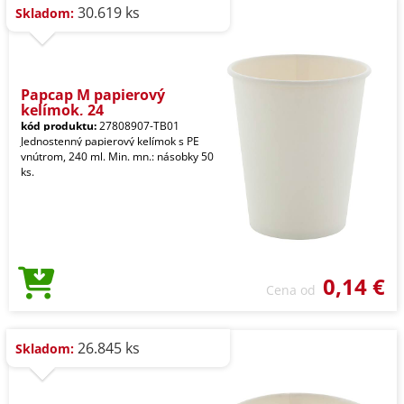
30.619 ks
Skladom:
Papcap M papierový
kelímok, 24
kód produktu:
27808907-TB01
Jednostenný papierový kelímok s PE
vnútrom, 240 ml. Min. mn.: násobky 50
ks.
0,14 €
Cena od
26.845 ks
Skladom: