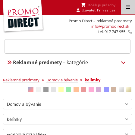
Košík je prázdny
Uživateľ:
Prihlásiť sa
Promo Direct – reklamné predmety
info@promodirect.sk
tel. 917 747 955
Reklamné predmety
– kategórie
kelímky
»
»
Reklamné predmety
Domov a bývanie
kelímky