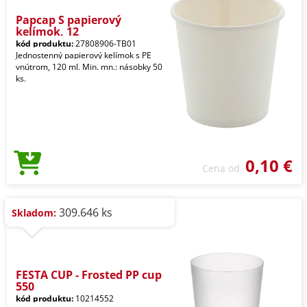
Papcap S papierový
kelímok, 12
kód produktu:
27808906-TB01
Jednostenný papierový kelímok s PE
vnútrom, 120 ml. Min. mn.: násobky 50
ks.
0,10 €
Cena od
309.646 ks
Skladom:
FESTA CUP - Frosted PP cup
550
kód produktu:
10214552