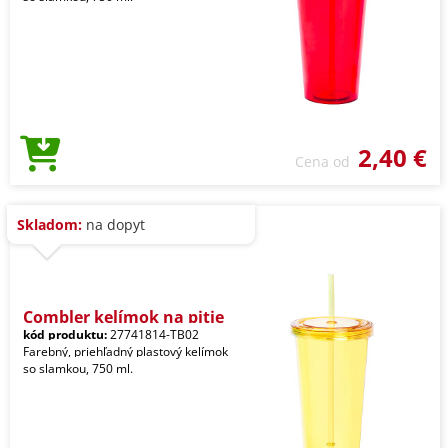
2,40 €
Cena od
Skladom:
na dopyt
Combler kelímok na pitie
kód produktu:
27741814-TB02
Farebný, priehľadný plastový kelímok
so slamkou, 750 ml.