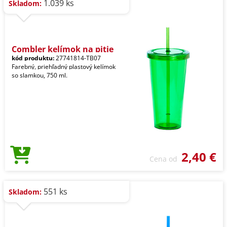
1.039 ks
Skladom:
Combler kelímok na pitie
kód produktu:
27741814-TB07
Farebný, priehľadný plastový kelímok
so slamkou, 750 ml.
2,40 €
Cena od
551 ks
Skladom: