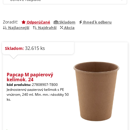
Zoradiť:
Odporúčané
Skladom
Ihneď k odberu
Najlacnejší
Najdrahší
Akcia
32.615 ks
Skladom:
Papcap M papierový
kelímok, 24
kód produktu:
27808907-TB00
Jednostenný papierový kelímok s PE
vnútrom, 240 ml. Min. mn.: násobky 50
ks.