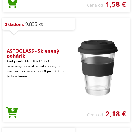
1,58 €
Cena od
9.835 ks
Skladom:
ASTOGLASS - Sklenený
pohárik
kód produktu:
10214060
Sklenený pohárik so silikónovým
viečkom a rukoväťou. Objem 350ml.
Jednostenný.
2,18 €
Cena od