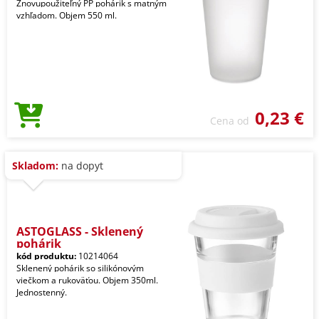
Znovupoužiteľný PP pohárik s matným
vzhľadom. Objem 550 ml.
0,23 €
Cena od
Skladom:
na dopyt
ASTOGLASS - Sklenený
pohárik
kód produktu:
10214064
Sklenený pohárik so silikónovým
viečkom a rukoväťou. Objem 350ml.
Jednostenný.