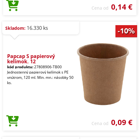
0,14 €
Cena od
16.330 ks
Skladom:
Papcap S papierový
kelímok, 12
kód produktu:
27808906-TB00
Jednostenný papierový kelímok s PE
vnútrom, 120 ml. Min. mn.: násobky 50
ks.
0,09 €
Cena od