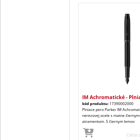
IM Achromatické - Plni
kód produktu:
17390002000
Plniace pero Parker IM Achromati
nerezovej ocele s matne čierny
atramentom. S čiernym lemov
Cena