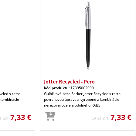
Jotter Recycled - Pero
kód produktu:
17395002000
cled s retro
Guľôčkové pero Parker Jotter Recycled s retro
 kombinácie
povrchovou úpravou, vyrobené z kombinácie
S
nerezovej ocele a odolného RABS
7,33 €
7,33 €
a od
Cena od