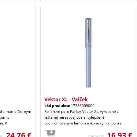
Vektor XL - Valček
kód produktu:
17386009000
al s matne čiernym
Rollerové pero Parker Vector XL, vyrobené z
kom s
leštenej nerezovej ocele, vylepšené
i. V
pochrómovaným lemom a ikonickým klipom s
24,76 €
16,93 €
 od
Cena od