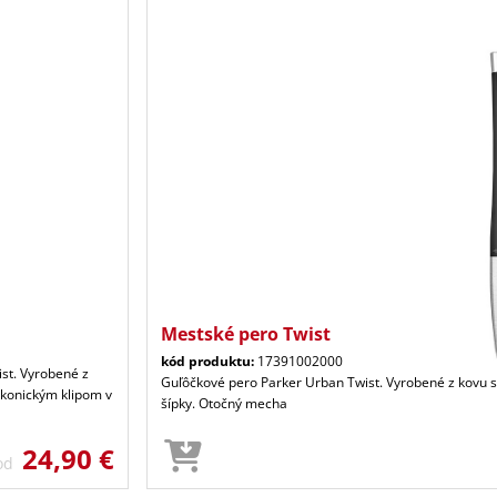
Mestské pero Twist
kód produktu:
17391002000
st. Vyrobené z
Guľôčkové pero Parker Urban Twist. Vyrobené z kovu 
konickým klipom v
šípky. Otočný mecha
24,90 €
 od