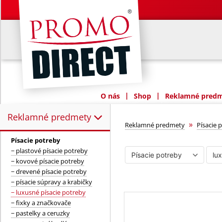
|
|
O nás
Shop
Reklamné predme
Reklamné predmety
Reklamné predmety:
luxusné písaci
»
Reklamné predmety
Písacie 
Písacie potreby
− plastové písacie potreby
− kovové písacie potreby
− drevené písacie potreby
− písacie súpravy a krabičky
− luxusné písacie potreby
− fixky a značkovače
− pastelky a ceruzky