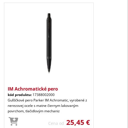
IM Achromatické pero
kód produktu:
17388002000
Guľôčkové pero Parker IM Achromatic, vyrobené z
nerezovej ocele s matne čiernym lakovaným
povrchom, tlačidlovým mechaniz
25,45 €
Cena od