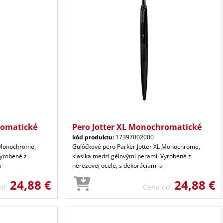
romatické
Pero Jotter XL Monochromatické
kód produktu:
17397002000
L Monochrome,
Guľôčkové pero Parker Jotter XL Monochrome,
Vyrobené z
klasika medzi gélovými perami. Vyrobené z
i
nerezovej ocele, s dekoráciami a i
24,88 €
24,88 €
 od
Cena od