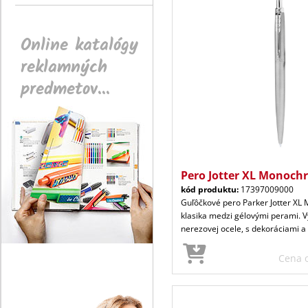
Online katalógy
reklamných
predmetov...
Pero Jotter XL Monoch
kód produktu:
17397009000
Guľôčkové pero Parker Jotter X
klasika medzi gélovými perami. 
nerezovej ocele, s dekoráciami a 
Cena