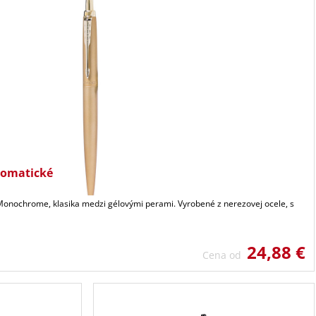
romatické
 Monochrome, klasika medzi gélovými perami. Vyrobené z nerezovej ocele, s
24,88 €
Cena od