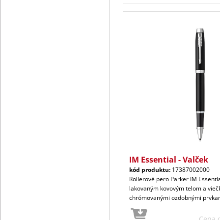
IM Essential - Valček
kód produktu:
17387002000
Rollerové pero Parker IM Essenti
lakovaným kovovým telom a vieč
chrómovanými ozdobnými prvkam
Cena