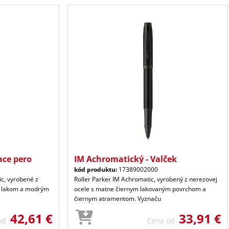
ace pero
IM Achromatický - Valček
kód produktu:
17389002000
c, vyrobené z
Roller Parker IM Achromatic, vyrobený z nerezovej
m lakom a modrým
ocele s matne čiernym lakovaným povrchom a
čiernym atramentom. Vyznaču
42,61 €
33,91 €
 od
Cena od