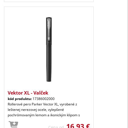
Vektor XL - Valček
kód produktu:
17386002000
Rollerové pero Parker Vector XL, vyrobené z
leštenej nerezovej ocele, vylepšené
pochrómovaným lemom a ikonickým klipom s
16,93 €
Cena od