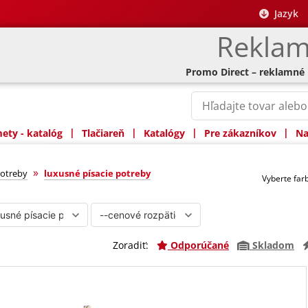
Jazyk
Reklam
Promo Direct – reklamné
|
|
|
|
ty - katalóg
Tlačiareň
Katalógy
Pre zákazníkov
Na
e potreby
»
potreby
luxusné písacie potreby
Vyberte fa
Zoradiť:
Odporúčané
Skladom