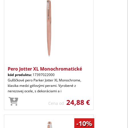
Pero Jotter XL Monochromatické
kód produktu:
17397022000
Guľôčkové pero Parker Jotter XL Monochrome,
klasika medzi gélovými perami. Vyrobené z
nerezovej ocele, s dekoráciami a i
24,88 €
Cena od