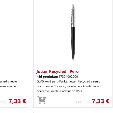
Jotter Recycled - Pero
kód produktu:
17394002000
cled s retro
Guľôčkové pero Parker Jotter Recycled s retro
 kombinácie
povrchovou úpravou, vyrobené z kombinácie
S
nerezovej ocele a odolného RABS
7,33 €
7,33 €
a od
Cena od