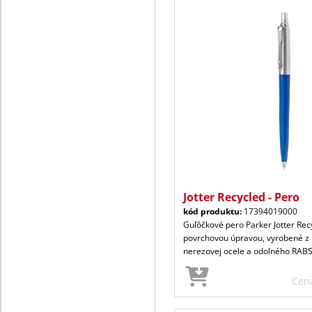
Jotter Recycled - Pero
kód produktu:
17394019000
Guľôčkové pero Parker Jotter Recy
povrchovou úpravou, vyrobené z
nerezovej ocele a odolného RAB
Cen