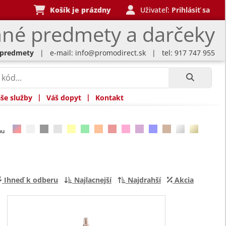
Košík je prázdny
Uživateľ:
Prihlásiť sa
né predmety a darčeky
 predmety
| e-mail:
info@promodirect.sk
| tel: 917 747 955
|
|
še služby
Váš dopyt
Kontakt
rbu
Ihneď k odberu
Najlacnejší
Najdrahší
Akcia