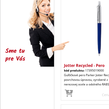
Sme tu
pre Vás
Jotter Recycled - Pero
kód produktu:
17395019000
Guľôčkové pero Parker Jotter Recy
povrchovou úpravou, vyrobené z
nerezovej ocele a odolného RAB
Cen