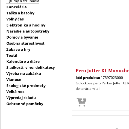
− gumy a strúhadlá
Kancelária
Tašky a batohy
Voľný čas
Elektronika a hodiny
Náradie a autopotreby
Domov a bývanie
Osobná starostlivosť
Zábava a hry
Textil
Kalendáre a diáre
Sladkosti, víno, delikatesy
Pero Jotter XL Monoch
Výroba na zakázku
kód produktu:
17397023000
Vianoce
Guľôčkové pero Parker Jotter XL
Ekologické predmety
dekoráciami a i
Veľká noc
Výpredaj skladu
Ochranné pomôcky