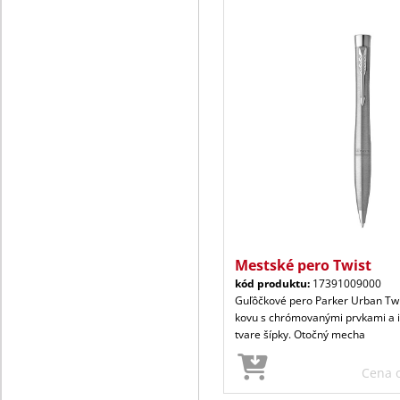
Mestské pero Twist
kód produktu:
17391009000
Guľôčkové pero Parker Urban Twi
kovu s chrómovanými prvkami a i
tvare šípky. Otočný mecha
Cena