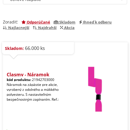
Zoradiť:
Odporúčané
Skladom
Ihneď k odberu
Najlacnejší
Najdrahší
Akcia
66.000 ks
Skladom:
Clasmy - Náramok
kód produktu:
21942703000
Náramok na zápästie pre akcie,
vyrobený z odolného a mäkkého
polyesteru. S nastaviteľným
bezpečnostným zapínaním. Ref.: