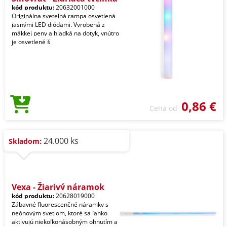
kód produktu:
20632001000
Originálna svetelná rampa osvetlená
jasnými LED diódami. Vyrobená z
mäkkej peny a hladká na dotyk, vnútro
je osvetlené š
0,86 €
Cena od
24.000 ks
Skladom:
Vexa - Žiarivý náramok
kód produktu:
20628019000
Zábavné fluorescenčné náramky s
neónovým svetlom, ktoré sa ľahko
aktivujú niekoľkonásobným ohnutím a