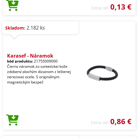
0,13 €
Cena od
2.182 ks
Skladom:
Karasef - Náramok
kód produktu:
21755009000
Čierny náramok zo syntetickej kože
zdobený plochým dizajnom z leštenej
nerezovej ocele. S originálnym
magnetickým bezpeč
0,86 €
Cena od