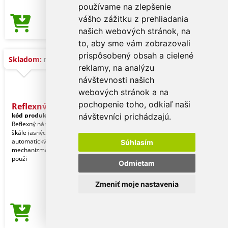
používame na zlepšenie
vášho zážitku z prehliadania
0,14 €
Cena od
našich webových stránok, na
to, aby sme vám zobrazovali
prispôsobený obsah a cielené
Skladom:
na dopyt
reklamy, na analýzu
návštevnosti našich
webových stránok a na
pochopenie toho, odkiaľ naši
Reflexný - Náramok
kód produktu:
19550003000
návštevníci prichádzajú.
Reflexný náramok z PVC v širokej
škále jasných odtieňov. S
automatickým nastavovacím
Súhlasím
mechanizmom. Nie je určený na
použi
Odmietam
Zmeniť moje nastavenia
0,14 €
Cena od