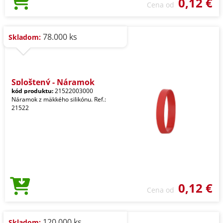
0,12 €
Cena od
78.000 ks
Skladom:
Sploštený - Náramok
kód produktu:
21522003000
Náramok z mäkkého silikónu. Ref.:
21522
0,12 €
Cena od
120.000 ks
Skladom: