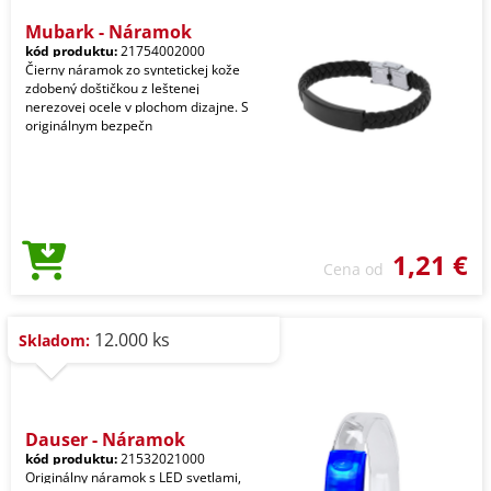
Mubark - Náramok
kód produktu:
21754002000
Čierny náramok zo syntetickej kože
zdobený doštičkou z leštenej
nerezovej ocele v plochom dizajne. S
originálnym bezpečn
1,21 €
Cena od
12.000 ks
Skladom:
Dauser - Náramok
kód produktu:
21532021000
Originálny náramok s LED svetlami,