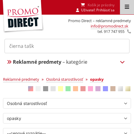
Košík je prázdny
Uživateľ:
Prihlásiť sa
Promo Direct – reklamné predmety
info@promodirect.sk
tel. 917 747 955
Reklamné predmety
– kategórie
opasky
»
»
Reklamné predmety
Osobná starostlivosť
opasky