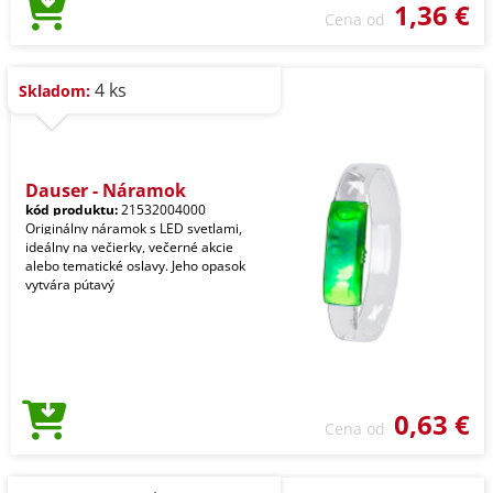
1,36 €
Cena od
4 ks
Skladom:
Dauser - Náramok
kód produktu:
21532004000
Originálny náramok s LED svetlami,
ideálny na večierky, večerné akcie
alebo tematické oslavy. Jeho opasok
vytvára pútavý
0,63 €
Cena od