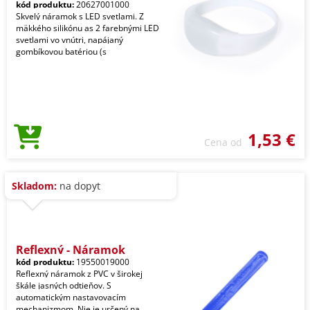
kód produktu:
20627001000
Skvelý náramok s LED svetlami. Z
mäkkého silikónu as 2 farebnými LED
svetlami vo vnútri, napájaný
gombíkovou batériou (s
1,53 €
Cena od
Skladom:
na dopyt
Reflexný - Náramok
kód produktu:
19550019000
Reflexný náramok z PVC v širokej
škále jasných odtieňov. S
automatickým nastavovacím
mechanizmom. Nie je určený na