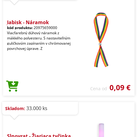
Jabisk - Náramok
kód produktu:
20975659000
Viacfarebný dúhový náramok z
mäkkého polyesteru. S nastaviteľným
guličkovým zapínaním v chrómovanej
povrchovej úprave. Z
0,09 €
Cena od
33.000 ks
Skladom:
Slnovrat - Žiariaca tyčinka