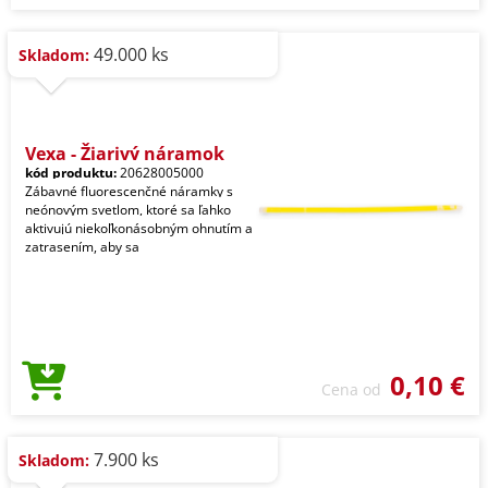
49.000 ks
Skladom:
Vexa - Žiarivý náramok
kód produktu:
20628005000
Zábavné fluorescenčné náramky s
neónovým svetlom, ktoré sa ľahko
aktivujú niekoľkonásobným ohnutím a
zatrasením, aby sa
0,10 €
Cena od
7.900 ks
Skladom: