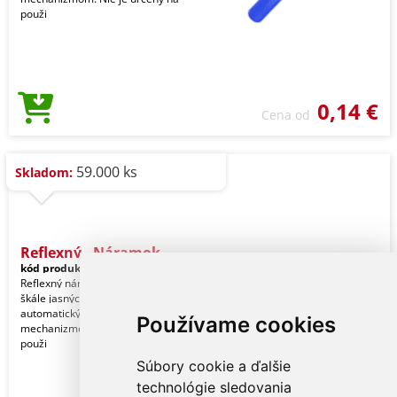
použi
0,14 €
Cena od
59.000 ks
Skladom:
Reflexný - Náramok
kód produktu:
19550005000
Reflexný náramok z PVC v širokej
škále jasných odtieňov. S
automatickým nastavovacím
Používame cookies
mechanizmom. Nie je určený na
použi
Súbory cookie a ďalšie
technológie sledovania