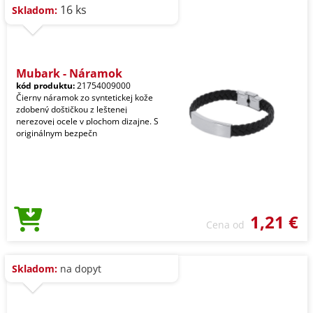
16 ks
Skladom:
Mubark - Náramok
kód produktu:
21754009000
Čierny náramok zo syntetickej kože
zdobený doštičkou z leštenej
nerezovej ocele v plochom dizajne. S
originálnym bezpečn
1,21 €
Cena od
Skladom:
na dopyt