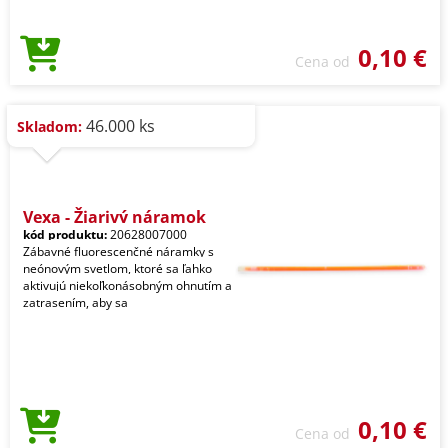
0,10 €
Cena od
46.000 ks
Skladom:
Vexa - Žiarivý náramok
kód produktu:
20628007000
Zábavné fluorescenčné náramky s
neónovým svetlom, ktoré sa ľahko
aktivujú niekoľkonásobným ohnutím a
zatrasením, aby sa
0,10 €
Cena od