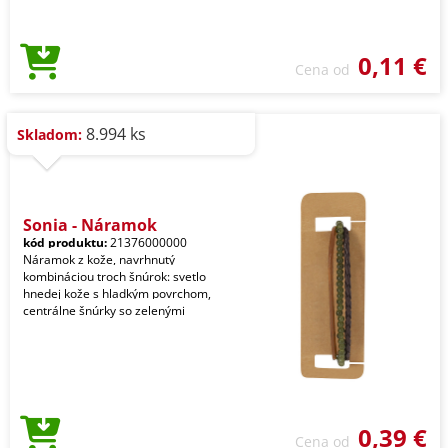
0,11 €
Cena od
8.994 ks
Skladom:
Sonja - Náramok
kód produktu:
21376000000
Náramok z kože, navrhnutý
kombináciou troch šnúrok: svetlo
hnedej kože s hladkým povrchom,
centrálne šnúrky so zelenými
0,39 €
Cena od