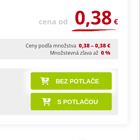
0,38
cena od
€
0,38 – 0,38 €
Ceny podľa množstva
0 %
Množstevná zľava až
BEZ POTLAČE
S POTLAČOU