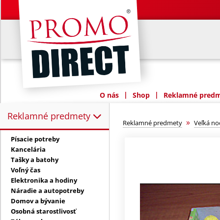
|
|
O nás
Shop
Reklamné predme
Reklamné predmety
Reklamné predmety:
»
Reklamné predmety
Veľká no
Písacie potreby
Kancelária
Tašky a batohy
Voľný čas
Elektronika a hodiny
Náradie a autopotreby
Domov a bývanie
Osobná starostlivosť