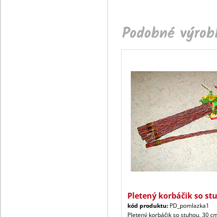
Podobné výrobk
Pletený korbáčik so st
kód produktu:
PD_pomlazka1
Pletený korbáčik so stuhou, 30 c