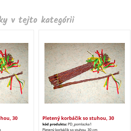
y v tejto kategórii
uhou, 30
Pletený korbáčik so stuhou, 30
kód produktu:
PD_pomlazka1
m
Pletený korbáčik so stuhou, 30 cm