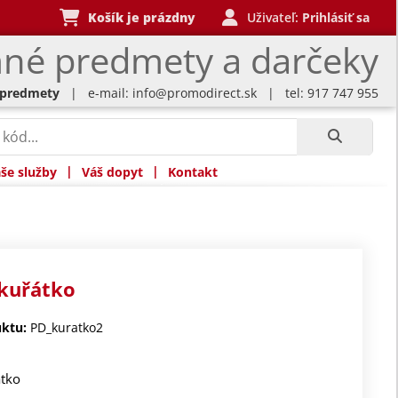
Košík je prázdny
Uživateľ:
Prihlásiť sa
né predmety a darčeky
 predmety
| e-mail:
info@promodirect.sk
| tel: 917 747 955
|
|
še služby
Váš dopyt
Kontakt
 kuřátko
ktu:
PD_kuratko2
átko