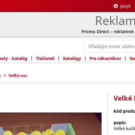
Jazyk
Reklam
Promo Direct – reklamné
|
|
|
|
ty - katalóg
Tlačiareň
Katalógy
Pre zákazníkov
Na
»
c
Veľká noc
Velké
kód produ
popis:
Velké kuř