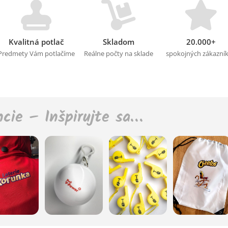
Kvalitná potlač
Skladom
20.000+
Predmety Vám potlačíme
Reálne počty na sklade
spokojných zákazní
ncie – Inšpirujte sa…