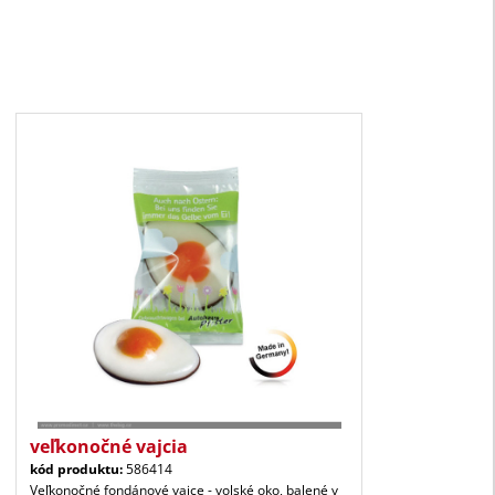
veľkonočné vajcia
kód produktu:
586414
Veľkonočné fondánové vajce - volské oko, balené v