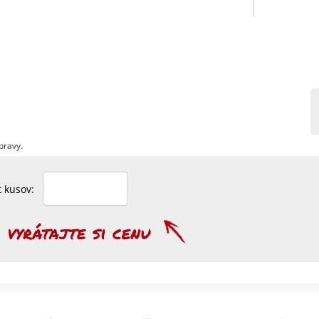
pravy.
et kusov: