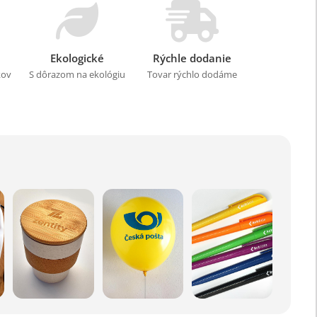
Ekologické
Rýchle dodanie
kov
S dôrazom na ekológiu
Tovar rýchlo dodáme