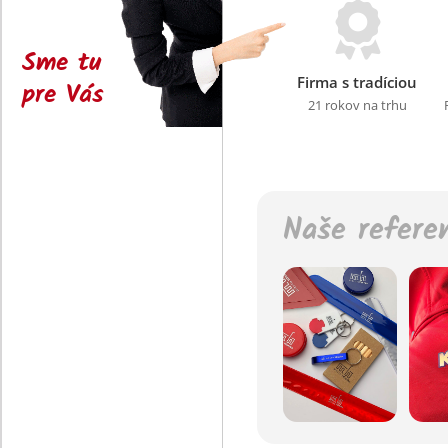
Sme tu
Firma s tradíciou
pre Vás
21 rokov na trhu
Naše refere