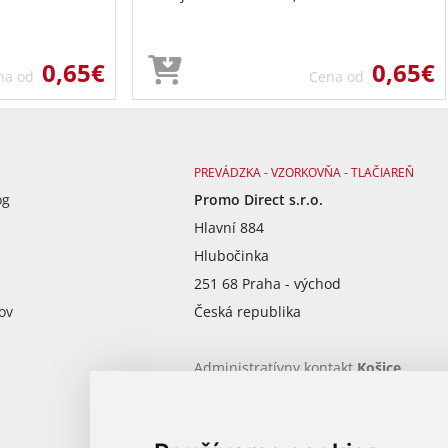
0,65€
0,65€
na od
Cena od
PREVÁDZKA - VZORKOVŇA - TLAČIAREŇ
óg
Promo Direct s.r.o.
Hlavní 884
Hlubočinka
251 68 Praha - východ
ov
Česká republika
Administratívny kontakt
Košice
Po - Pia od 9:00 - 17:00
917 747 955