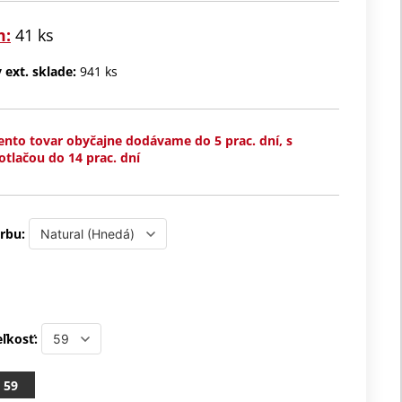
m:
41 ks
ext. sklade:
941 ks
ento tovar obyčajne dodávame do 5 prac. dní, s
otlačou do 14 prac. dní
rbu:
ľkosť:
59