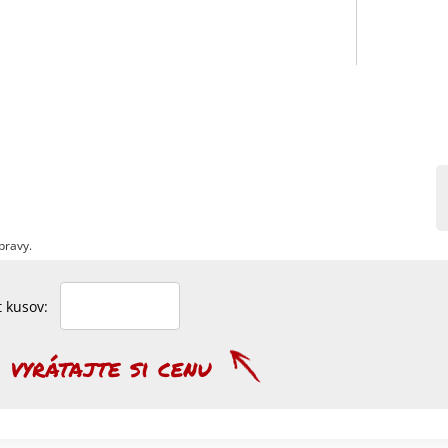
pravy.
et kusov: