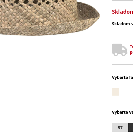
Sklado
Skladom v 
T
p
Vyberte fa
Vyberte ve
57