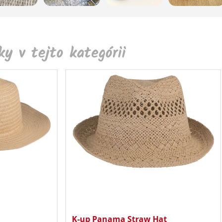
y v tejto kategórii
K-up Panama Straw Hat