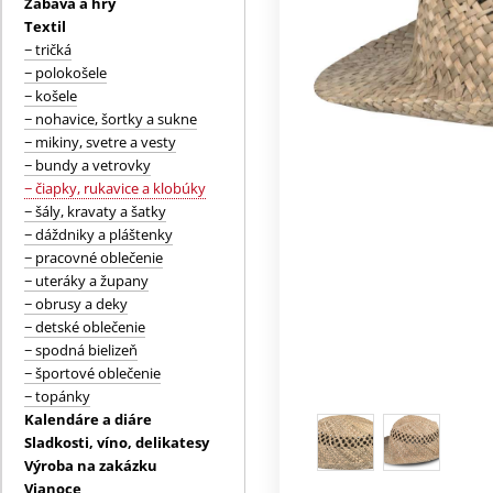
Zábava a hry
Textil
− tričká
− polokošele
− košele
− nohavice, šortky a sukne
− mikiny, svetre a vesty
− bundy a vetrovky
− čiapky, rukavice a klobúky
− šály, kravaty a šatky
− dáždniky a pláštenky
− pracovné oblečenie
− uteráky a župany
− obrusy a deky
− detské oblečenie
− spodná bielizeň
− športové oblečenie
− topánky
Kalendáre a diáre
Sladkosti, víno, delikatesy
Výroba na zakázku
Vianoce