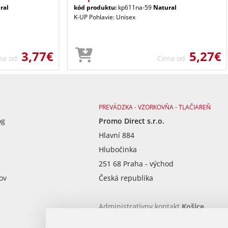
ral
kód produktu:
kp611na-59
Natural
K-UP Pohlavie: Unisex
3,77€
5,27€
na od
Cena od
PREVÁDZKA - VZORKOVŇA - TLAČIAREŇ
óg
Promo Direct s.r.o.
Hlavní 884
Hlubočinka
251 68 Praha - východ
ov
Česká republika
Administratívny kontakt
Košice
Po - Pia od 9:00 - 17:00