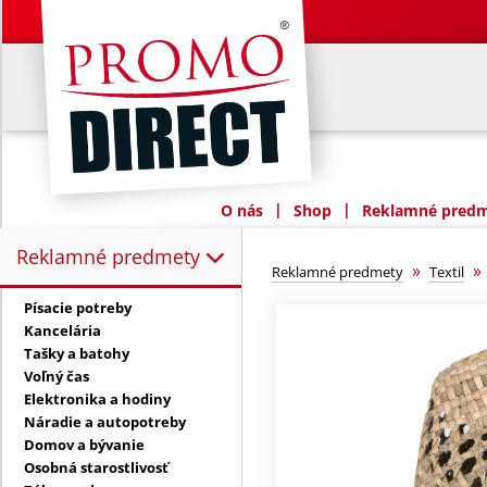
|
|
O nás
Shop
Reklamné predme
Reklamné predmety
Reklamné predmety:
»
Reklamné predmety
Textil
Písacie potreby
Kancelária
Tašky a batohy
Voľný čas
Elektronika a hodiny
Náradie a autopotreby
Domov a bývanie
Osobná starostlivosť