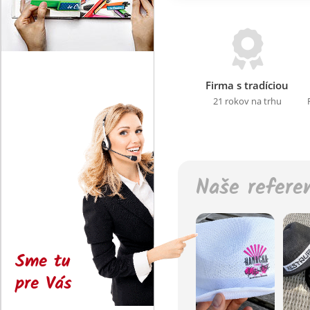
Firma s tradíciou
21 rokov na trhu
Naše refere
Sme tu
pre Vás