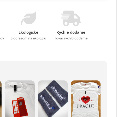
Ekologické
Rýchle dodanie
kov
S dôrazom na ekológiu
Tovar rýchlo dodáme