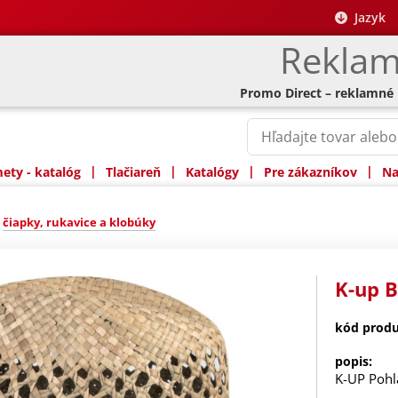
Jazyk
Reklam
Promo Direct – reklamné
|
|
|
|
ty - katalóg
Tlačiareň
Katalógy
Pre zákazníkov
Na
»
čiapky, rukavice a klobúky
K-up 
kód produ
popis:
K-UP Pohl