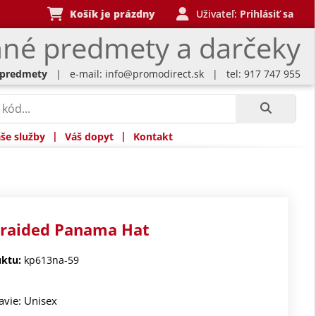
Košík je prázdny
Uživateľ:
Prihlásiť sa
né predmety a darčeky
 predmety
| e-mail:
info@promodirect.sk
| tel: 917 747 955
|
|
še služby
Váš dopyt
Kontakt
Braided Panama Hat
ktu:
kp613na-59
avie: Unisex