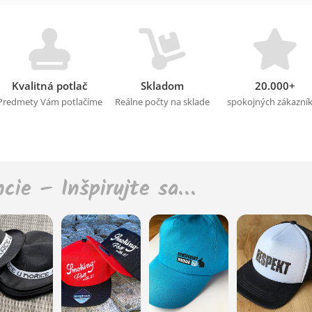
Kvalitná potlač
Skladom
20.000+
Predmety Vám potlačíme
Reálne počty na sklade
spokojných zákazní
ncie – Inšpirujte sa…