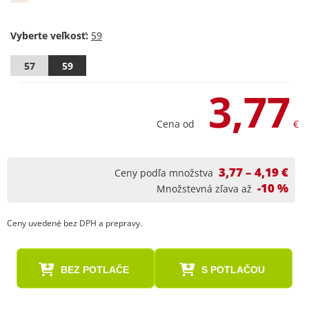
Vyberte veľkosť:
57
59
3,77
Cena od
€
3,77 – 4,19 €
Ceny podľa množstva
-10 %
Množstevná zľava až
Ceny uvedené bez DPH a prepravy.
BEZ POTLAČE
S POTLAČOU