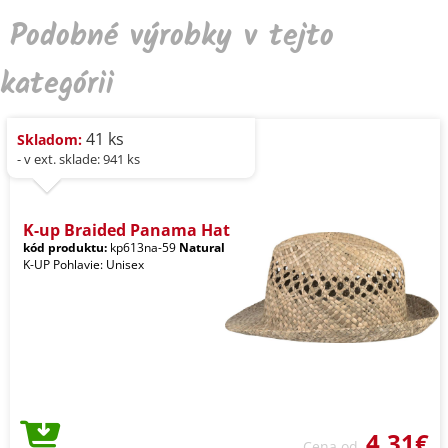
Podobné výrobky v tejto
kategórii
41 ks
Skladom:
- v ext. sklade: 941 ks
K-up Braided Panama Hat
kód produktu:
kp613na-59
Natural
K-UP Pohlavie: Unisex
4,31€
Cena od