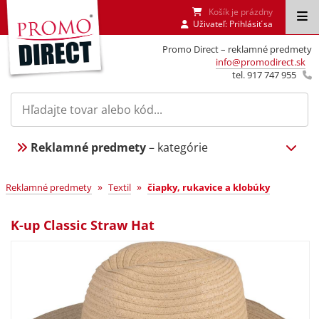
Košík je prázdny
Uživateľ:
Prihlásiť sa
Promo Direct – reklamné predmety
info@promodirect.sk
tel. 917 747 955
Reklamné predmety
– kategórie
»
»
Reklamné predmety
Textil
čiapky, rukavice a klobúky
K-up Classic Straw Hat