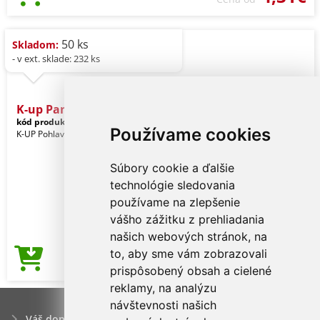
50 ks
Skladom:
- v ext. sklade: 232 ks
K-up Panama Straw Hat
kód produktu:
kp611na-59
Natural
Používame cookies
K-UP Pohlavie: Unisex
Súbory cookie a ďalšie
technológie sledovania
používame na zlepšenie
vášho zážitku z prehliadania
našich webových stránok, na
to, aby sme vám zobrazovali
5,27€
Cena od
prispôsobený obsah a cielené
reklamy, na analýzu
návštevnosti našich
Váš dopyt