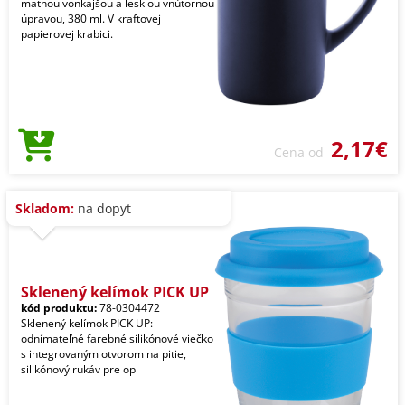
matnou vonkajšou a lesklou vnútornou
úpravou, 380 ml. V kraftovej
papierovej krabici.
2,17€
Cena od
Skladom:
na dopyt
Sklenený kelímok PICK UP
kód produktu:
78-0304472
Sklenený kelímok PICK UP:
odnímateľné farebné silikónové viečko
s integrovaným otvorom na pitie,
silikónový rukáv pre op