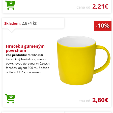
2,21€
Cena od
2.874 ks
Skladom:
Hrnček s gumeným
povrchom
kód produktu:
M8065408
Keramický hrnček s gumenou
povrchovou úpravou, v rôznych
farbách, objem 300 ml. Spôsob
potlače CO2 gravírovanie.
2,80€
Cena od