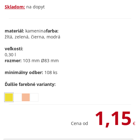
Skladom:
na dopyt
materiál:
kamenina
farba:
žltá, zelená, čierna, modrá
veľkosti:
0,30 l
rozmer:
103 mm Ø83 mm
minimálny odber:
108 ks
Ďalšie farebné varianty:
1,15
Cena od
€