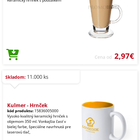
Keramický hrnnek s podšálkem
2,97€
Cena od
11.000 ks
Skladom:
Kulmer - Hrnček
kód produktu:
15836005000
Vysoko kvalitný keramický hrnček s
objemom 350 ml. Vonkajšia časť v
bielej farbe, špeciálne navrhnutá pre
laserovú tlač,