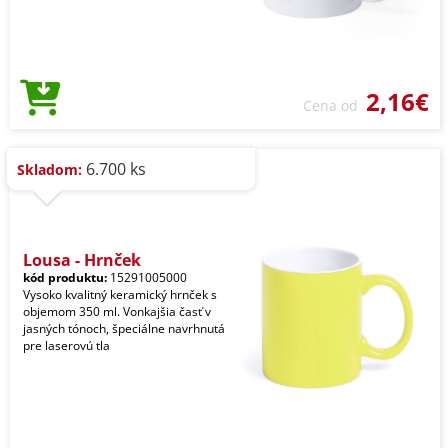
2,16€
Cena od
6.700 ks
Skladom:
Lousa - Hrnček
kód produktu:
15291005000
Vysoko kvalitný keramický hrnček s
objemom 350 ml. Vonkajšia časť v
jasných tónoch, špeciálne navrhnutá
pre laserovú tla