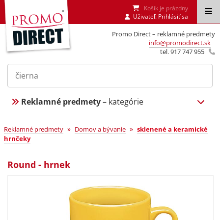
Košík je prázdny
Uživateľ:
Prihlásiť sa
Promo Direct – reklamné predmety
info@promodirect.sk
tel. 917 747 955
Reklamné predmety
– kategórie
»
»
Reklamné predmety
Domov a bývanie
sklenené a keramické
hrnčeky
Round - hrnek