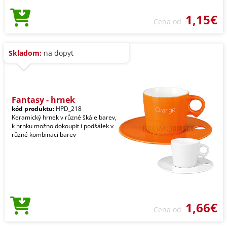
1,15€
Cena od
Skladom:
na dopyt
Fantasy - hrnek
kód produktu:
HPD_218
Keramický hrnek v různé škále barev,
k hrnku možno dokoupit i podšálek v
různé kombinaci barev
1,66€
Cena od