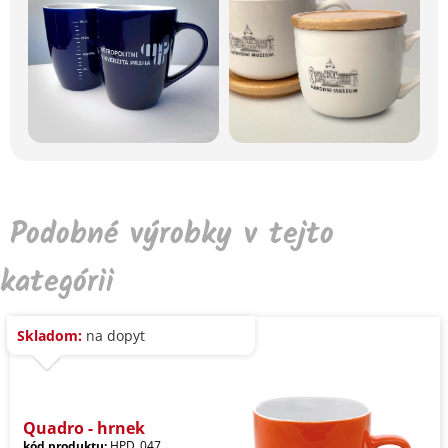
Podobné výrobky v tejto
kategórii
Skladom:
na dopyt
Quadro - hrnek
kód produktu:
HPD_047