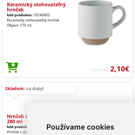
Keramický stohovateľný
hrnček
kód produktu:
10240802
Keramický stohovateľný hrnček.
Objem: 170 ml.
2,10€
Cena od
Skladom:
na dopyt
Hrnček z dubového dreva
280 ml
Používame cookies
kód produktu:
10221778
Hrnček z dubového dreva. Objem 280