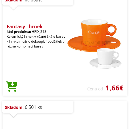
Fantasy - hrnek
kód produktu:
HPD_218
Keramický hrnek v různé škále barev,
k hrnku možno dokoupit i podšálek v
různé kombinaci barev
1,66€
Cena od
6.501 ks
Skladom: