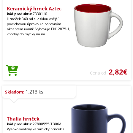
Keramický hrnek Aztec
kód produktu:
7330110
Hrneček 340 ml s lesklou vnější
povrchovou úpravou a barevným
akcentem uvnitř. Vyhovuje EN12875-1,
vhodný do myčky na ná
2,82€
Cena od
1.213 ks
Skladom:
Thalia hrnček
kód produktu:
27800555-TB06A
Vysoko kvalitný keramický hrnček s