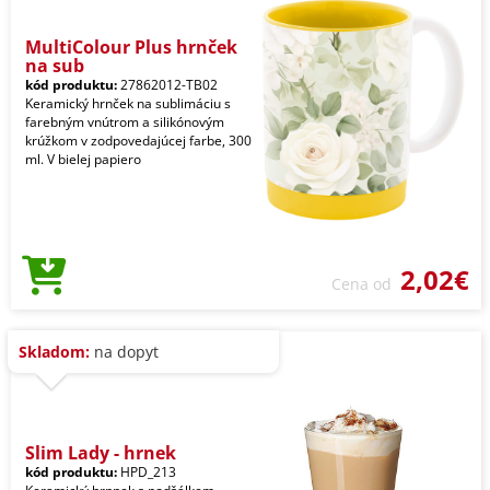
MultiColour Plus hrnček
na sub
kód produktu:
27862012-TB02
Keramický hrnček na sublimáciu s
farebným vnútrom a silikónovým
krúžkom v zodpovedajúcej farbe, 300
ml. V bielej papiero
2,02€
Cena od
Skladom:
na dopyt
Slim Lady - hrnek
kód produktu:
HPD_213