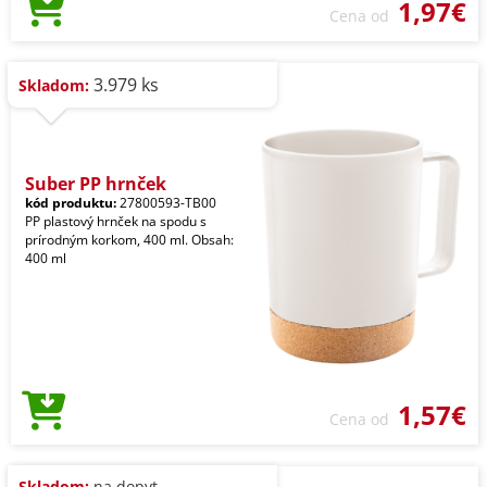
1,97€
Cena od
3.979 ks
Skladom:
Suber PP hrnček
kód produktu:
27800593-TB00
PP plastový hrnček na spodu s
prírodným korkom, 400 ml. Obsah:
400 ml
1,57€
Cena od
Skladom:
na dopyt