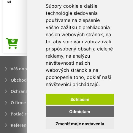
ml.
Súbory cookie a ďalšie
technológie sledovania
používame na zlepšenie
vášho zážitku z prehliadania
našich webových stránok, na
to, aby sme vám zobrazovali
4,29€
Cena od
prispôsobený obsah a cielené
reklamy, na analýzu
návštevnosti našich
Váš dopyt
webových stránok a na
pochopenie toho, odkiaľ naši
Obchodné podmienky
návštevníci prichádzajú.
Ochrana osobných údajov
Súhlasím
O firme
Odmietam
Potlač reklamných predmetov
Zmeniť moje nastavenia
Referencie