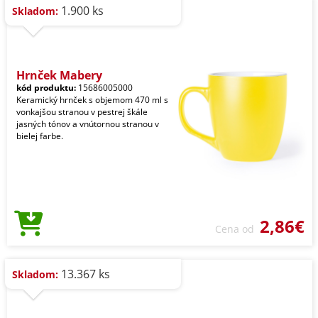
1.900 ks
Skladom:
Hrnček Mabery
kód produktu:
15686005000
Keramický hrnček s objemom 470 ml s
vonkajšou stranou v pestrej škále
jasných tónov a vnútornou stranou v
bielej farbe.
2,86€
Cena od
13.367 ks
Skladom: