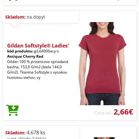
Skladom:
na dopyt
Gildan Softstyle® Ladies'
kód produktu:
giL64000acy-s
Antique Cherry Red
Gildan 100 % prstencovo spriadaná
bavlna, 153,0 G/m2 (biela 144,0
G/m2). Tkanina Softstyle s vysokou
hustotou stehov, vy
2,66€
Cena od
4.678 ks
Skladom:
- v ext. sklade: 7.416 ks