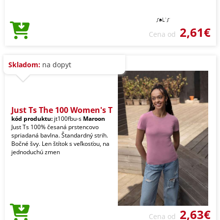
2,61€
Cena od
Skladom:
na dopyt
Just Ts The 100 Women's T
kód produktu:
jt100fbu-s
Maroon
Just Ts 100% česaná prstencovo
spriadaná bavlna. Štandardný strih.
Bočné švy. Len štítok s veľkosťou, na
jednoduchú zmen
2,63€
Cena od