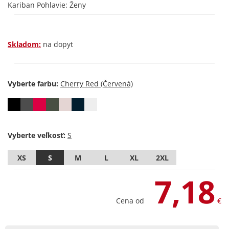
Kariban Pohlavie: Ženy
Skladom:
na dopyt
Vyberte farbu:
Vyberte veľkosť:
XS
S
M
L
XL
2XL
7,18
Cena od
€