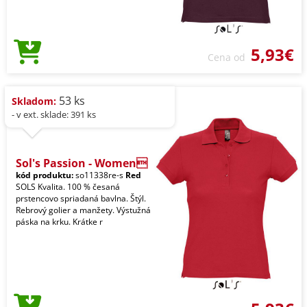
5,93€
Cena od
53 ks
Skladom:
- v ext. sklade: 391 ks
Sol's Passion - Women
kód produktu:
so11338re-s
Red
SOLS Kvalita. 100 % česaná
prstencovo spriadaná bavlna. Štýl.
Rebrový golier a manžety. Výstužná
páska na krku. Krátke r