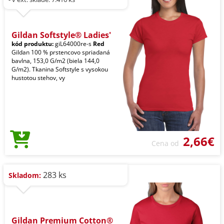
Gildan Softstyle® Ladies'
kód produktu:
giL64000re-s
Red
Gildan 100 % prstencovo spriadaná
bavlna, 153,0 G/m2 (biela 144,0
G/m2). Tkanina Softstyle s vysokou
hustotou stehov, vy
2,66€
Cena od
283 ks
Skladom:
Gildan Premium Cotton®