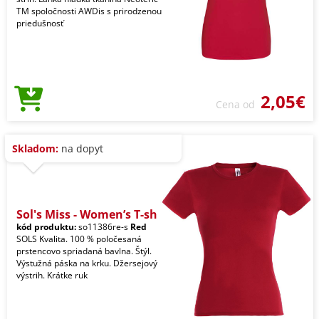
TM spoločnosti AWDis s prirodzenou
priedušnosť
2,05€
Cena od
Skladom:
na dopyt
Sol's Miss - Women’s T-sh
kód produktu:
so11386re-s
Red
SOLS Kvalita. 100 % poločesaná
prstencovo spriadaná bavlna. Štýl.
Výstužná páska na krku. Džersejový
výstrih. Krátke ruk