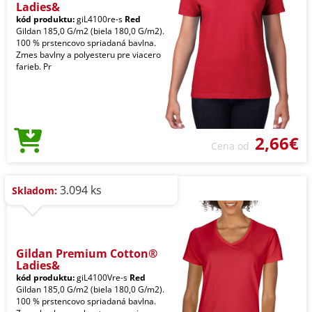
Ladies&
kód produktu:
giL4100re-s
Red
Gildan 185,0 G/m2 (biela 180,0 G/m2).
100 % prstencovo spriadaná bavlna.
Zmes bavlny a polyesteru pre viacero
farieb. Pr
2,66€
Cena od
3.094 ks
Skladom:
Gildan Premium Cotton®
Ladies&
kód produktu:
giL4100Vre-s
Red
Gildan 185,0 G/m2 (biela 180,0 G/m2).
100 % prstencovo spriadaná bavlna.