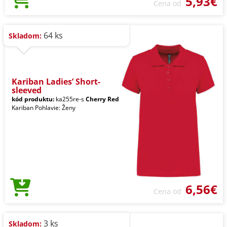
5,93€
Cena od
64 ks
Skladom:
Kariban Ladies’ Short-
sleeved
kód produktu:
ka255re-s
Cherry Red
Kariban Pohlavie: Ženy
6,56€
Cena od
3 ks
Skladom: