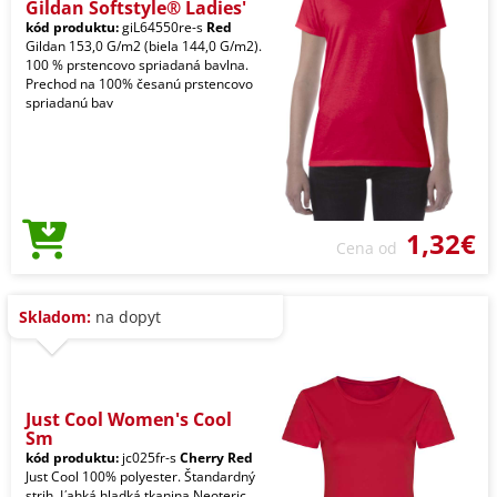
Gildan Softstyle® Ladies'
kód produktu:
giL64550re-s
Red
Gildan 153,0 G/m2 (biela 144,0 G/m2).
100 % prstencovo spriadaná bavlna.
Prechod na 100% česanú prstencovo
spriadanú bav
1,32€
Cena od
Skladom:
na dopyt
Just Cool Women's Cool
Sm
kód produktu:
jc025fr-s
Cherry Red
Just Cool 100% polyester. Štandardný
strih. Ľahká hladká tkanina Neoteric