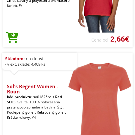
Zmes bavlny a polyesteru pre viacero
farieb. Pr
2,66€
Cena od
Skladom:
na dopyt
- v ext. sklade: 4.409 ks
Sol's Regent Women -
Roun
kód produktu:
so01825re-s
Red
SOLS Kvalita. 100 % poločesaná
prstencovo spriadaná bavlna. Štýl.
Podlepený golier. Rebrovaný golier.
Krátke rukávy. Pri