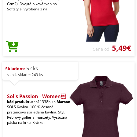
G/m2). Dvojitá piková tkanina
Softstyle, vyrobená z na
5,49€
Cena od
52 ks
Skladom:
- v ext. sklade: 249 ks
Sol's Passion - Women
kód produktu:
so11338bu-s
Maroon
SOLS Kvalita. 100 % česaná
prstencovo spriadaná bavlna. Štýl.
Rebrový golier a manžety. Výstužná
páska na krku. Krátke r