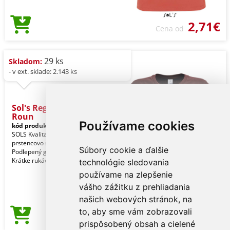
2,71€
Cena od
29 ks
Skladom:
- v ext. sklade: 2.143 ks
Sol's Regent Women -
Roun
Používame cookies
kód produktu:
so01825bu-s
Maroon
SOLS Kvalita. 100 % poločesaná
prstencovo spriadaná bavlna. Štýl.
Súbory cookie a ďalšie
Podlepený golier. Rebrovaný golier.
Krátke rukávy. Pri
technológie sledovania
používame na zlepšenie
vášho zážitku z prehliadania
našich webových stránok, na
to, aby sme vám zobrazovali
2,71€
Cena od
prispôsobený obsah a cielené