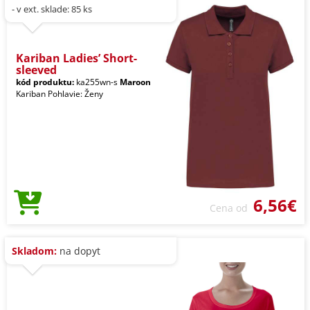
- v ext. sklade: 85 ks
Kariban Ladies’ Short-
sleeved
kód produktu:
ka255wn-s
Maroon
Kariban Pohlavie: Ženy
6,56€
Cena od
Skladom:
na dopyt