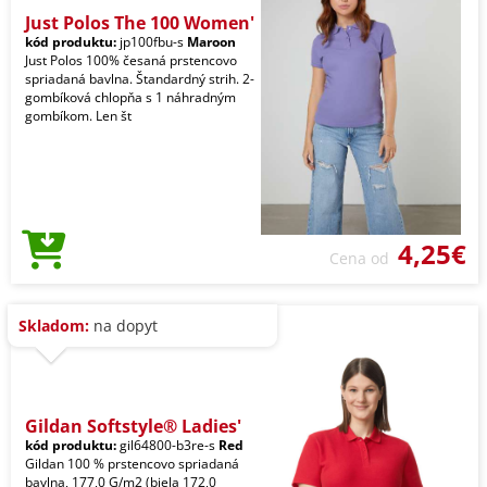
Just Polos The 100 Women'
kód produktu:
jp100fbu-s
Maroon
Just Polos 100% česaná prstencovo
spriadaná bavlna. Štandardný strih. 2-
gombíková chlopňa s 1 náhradným
gombíkom. Len št
4,25€
Cena od
Skladom:
na dopyt
Gildan Softstyle® Ladies'
kód produktu:
gil64800-b3re-s
Red
Gildan 100 % prstencovo spriadaná
bavlna, 177,0 G/m2 (biela 172,0