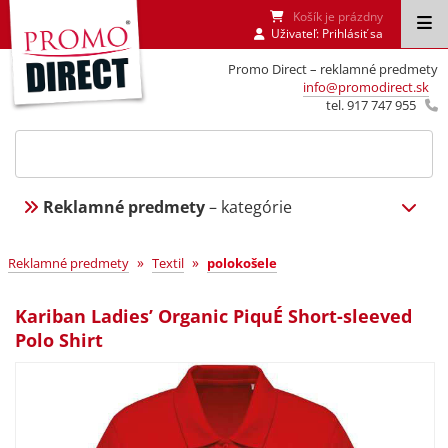
Košík je prázdny
Uživateľ:
Prihlásiť sa
Promo Direct – reklamné predmety
info@promodirect.sk
tel. 917 747 955
Reklamné predmety
– kategórie
»
»
Reklamné predmety
Textil
polokošele
Kariban Ladies’ Organic PiquÉ Short-sleeved
Polo Shirt