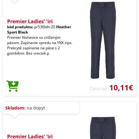
Premier Ladies' 'iri
kód produktu:
pr536blh-20
Heather
Sport Black
Premier Nohavice so zníženým
pásom. Zapínanie vpredu na YKK zips.
Prekryté zapínanie na páse s 2
gombíkmi. Bez vreciek p
10,11€
Cena od
Skladom:
na dopyt
Premier Ladies' 'iri