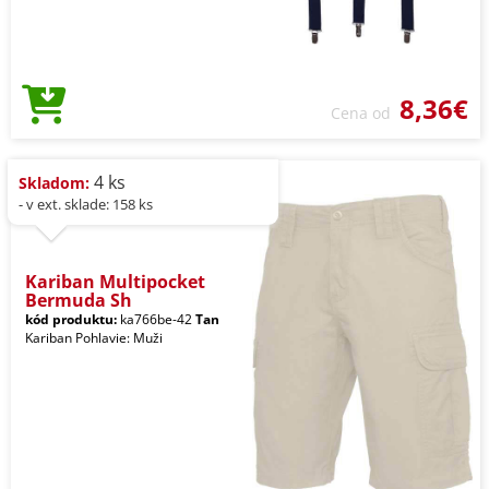
8,36€
Cena od
4 ks
Skladom:
- v ext. sklade: 158 ks
Kariban Multipocket
Bermuda Sh
kód produktu:
ka766be-42
Tan
Kariban Pohlavie: Muži