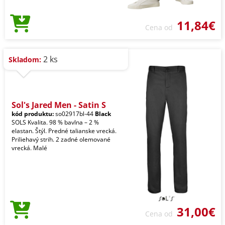
11,84€
Cena od
2 ks
Skladom:
Sol's Jared Men - Satin S
kód produktu:
so02917bl-44
Black
SOLS Kvalita. 98 % bavlna – 2 %
elastan. Štýl. Predné talianske vrecká.
Priliehavý strih. 2 zadné olemované
vrecká. Malé
31,00€
Cena od