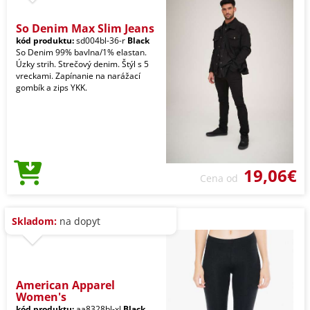
So Denim Max Slim Jeans
kód produktu:
sd004bl-36-r
Black
So Denim 99% bavlna/1% elastan.
Úzky strih. Strečový denim. Štýl s 5
vreckami. Zapínanie na narážací
gombík a zips YKK.
19,06€
Cena od
Skladom:
na dopyt
American Apparel
Women's
kód produktu:
aa8328bl-xl
Black