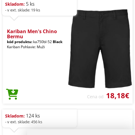
5 ks
Skladom:
- v ext. sklade: 19 ks
Kariban Men's Chino
Bermu
kód produktu:
ka750bl-52
Black
Kariban Pohlavie: Muži
18,18€
Cena od
124 ks
Skladom:
- v ext. sklade: 456 ks