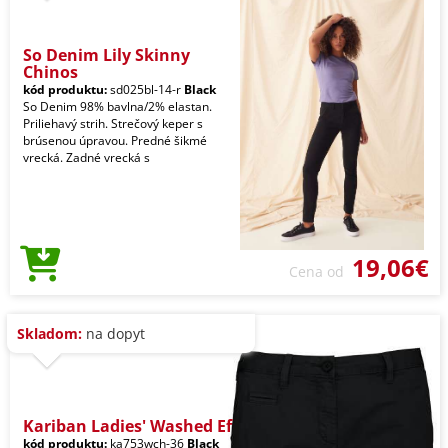
So Denim Lily Skinny
Chinos
kód produktu:
sd025bl-14-r
Black
So Denim 98% bavlna/2% elastan.
Priliehavý strih. Strečový keper s
brúsenou úpravou. Predné šikmé
vrecká. Zadné vrecká s
19,06€
Cena od
Skladom:
na dopyt
Kariban Ladies' Washed Ef
kód produktu:
ka753wch-36
Black