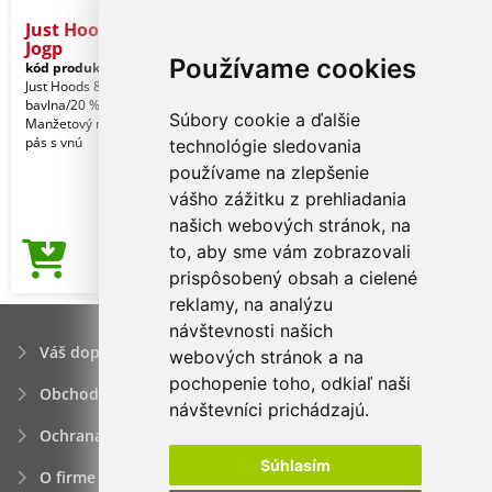
Just Hoods College Cuffed
Jogp
Používame cookies
kód produktu:
awjh072dbl-xl
Black
Just Hoods 80 % prstencovo spriadaná
bavlna/20 % polyester. Voľný strih.
Súbory cookie a ďalšie
Manžetový nohavicový otvor. Elastický
pás s vnú
technológie sledovania
používame na zlepšenie
vášho zážitku z prehliadania
našich webových stránok, na
to, aby sme vám zobrazovali
11,52€
Cena od
prispôsobený obsah a cielené
reklamy, na analýzu
návštevnosti našich
Váš dopyt
webových stránok a na
pochopenie toho, odkiaľ naši
Obchodné podmienky
návštevníci prichádzajú.
Ochrana osobných údajov
Súhlasím
O firme