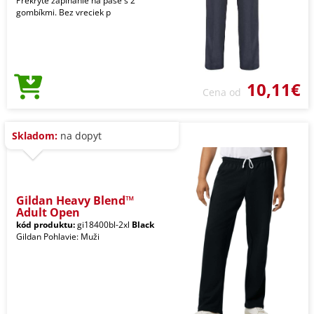
Prekryté zapínanie na páse s 2
gombíkmi. Bez vreciek p
10,11€
Cena od
Skladom:
na dopyt
Gildan Heavy Blend™
Adult Open
kód produktu:
gi18400bl-2xl
Black
Gildan Pohlavie: Muži