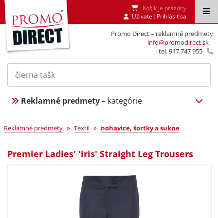
Košík je prázdny
Uživateľ:
Prihlásiť sa
Promo Direct – reklamné predmety
info@promodirect.sk
tel. 917 747 955
Reklamné predmety
– kategórie
»
»
Reklamné predmety
Textil
nohavice, šortky a sukne
Premier Ladies' 'iris' Straight Leg Trousers