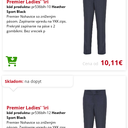
Premier Ladies' 'iri
kód produktu:
pr536blh-10
Heather
Sport Black
Premier Nohavice so zníženým
pásom. Zapínanie vpredu na YKK zips.
Prekryté zapínanie na páse s 2
gombíkmi. Bez vreciek p
10,11€
Cena od
Skladom:
na dopyt
Premier Ladies' 'iri
kód produktu:
pr536blh-12
Heather
Sport Black
Premier Nohavice so zníženým
pásom. Zapínanie vpredu na YKK zips.