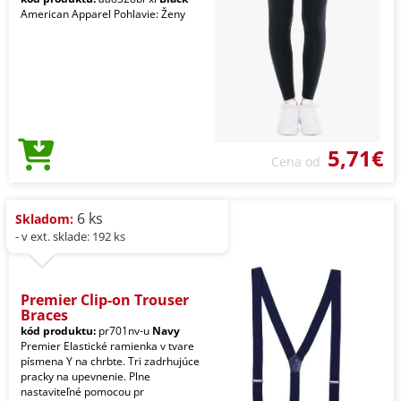
American Apparel Pohlavie: Ženy
5,71€
Cena od
6 ks
Skladom:
- v ext. sklade: 192 ks
Premier Clip-on Trouser
Braces
kód produktu:
pr701nv-u
Navy
Premier Elastické ramienka v tvare
písmena Y na chrbte. Tri zadrhujúce
pracky na upevnenie. Plne
nastaviteľné pomocou pr