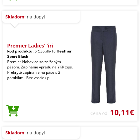
Skladom:
na dopyt
Premier Ladies' 'iri
kód produktu:
pr536blh-18
Heather
Sport Black
Premier Nohavice so zníženým
pásom. Zapínanie vpredu na YKK zips.
Prekryté zapínanie na páse s 2
gombíkmi. Bez vreciek p
10,11€
Cena od
Skladom:
na dopyt