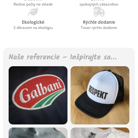
Reálne počty na sklade
spokojných zákazníkov
Ekologické
Rýchle dodanie
S dôrazom na ekológiu
Tovar rýchlo dodáme
Naše referencie – Inšpirujte sa…