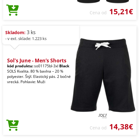
15,21€
Cena od
3 ks
Skladom:
- v ext. sklade: 1.223 ks
Sol's June - Men’s Shorts
kód produktu:
so01175bl-3xl
Black
SOLS Kvalita. 80 % bavlna – 20 %
polyester. Štýl. Elastický pás. 2 bočné
vrecká. Pohlavie: Muži
14,38€
Cena od