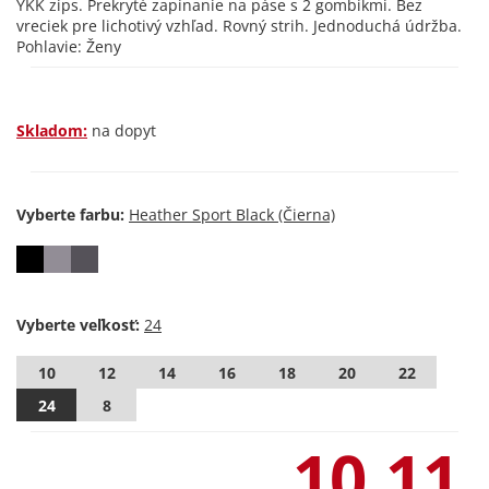
YKK zips. Prekryté zapínanie na páse s 2 gombíkmi. Bez
vreciek pre lichotivý vzhľad. Rovný strih. Jednoduchá údržba.
Pohlavie: Ženy
Skladom:
na dopyt
Vyberte farbu:
Vyberte veľkosť:
10
12
14
16
18
20
22
24
8
10,11