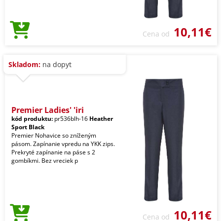
10,11€
Cena od
Skladom:
na dopyt
Premier Ladies' 'iri
kód produktu:
pr536blh-16
Heather
Sport Black
Premier Nohavice so zníženým
pásom. Zapínanie vpredu na YKK zips.
Prekryté zapínanie na páse s 2
gombíkmi. Bez vreciek p
10,11€
Cena od