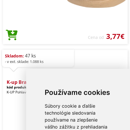
3,77€
Cena od
47 ks
Skladom:
- v ext. sklade: 1.088 ks
K-up Braided Panama Hat
kód produktu:
kp613na-57
Natural
Používame cookies
K-UP Pohlavie: Unisex
Súbory cookie a ďalšie
technológie sledovania
používame na zlepšenie
vášho zážitku z prehliadania