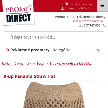
Košík je prázdny
Uživateľ:
Prihlásiť sa
Promo Direct – reklamné predmety
info@promodirect.sk
tel. 917 747 955
Reklamné predmety
– kategórie
»
»
Reklamné predmety
Textil
čiapky, rukavice a klobúky
K-up Panama Straw Hat