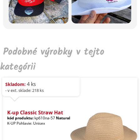
Podobné výrobky v tejto
kategórii
4 ks
Skladom:
- v ext. sklade: 218 ks
K-up Classic Straw Hat
kód produktu:
kp610na-57
Natural
K-UP Pohlavie: Unisex