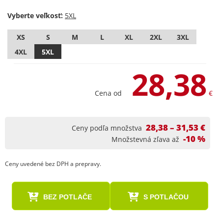
Vyberte veľkosť:
XS
S
M
L
XL
2XL
3XL
4XL
5XL
28,38
Cena od
€
28,38 – 31,53 €
Ceny podľa množstva
-10 %
Množstevná zľava až
Ceny uvedené bez DPH a prepravy.
BEZ POTLAČE
S POTLAČOU