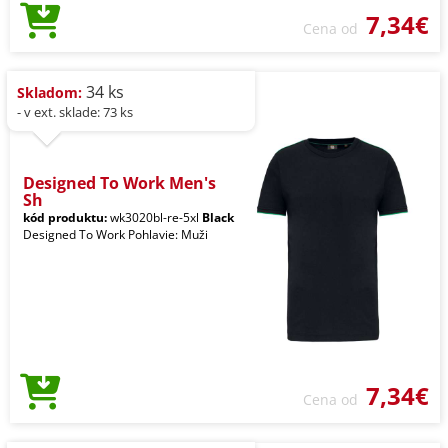
7,34€
Cena od
34 ks
Skladom:
- v ext. sklade: 73 ks
Designed To Work Men's
Sh
kód produktu:
wk3020bl-re-5xl
Black
Designed To Work Pohlavie: Muži
7,34€
Cena od