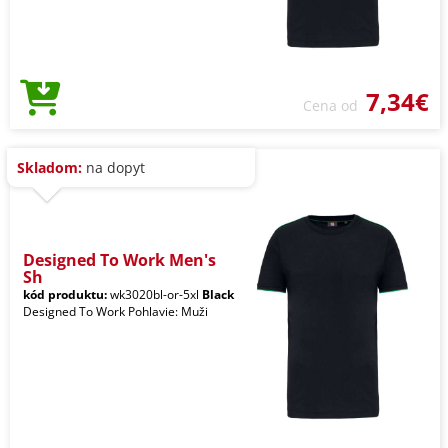
7,34€
Cena od
Skladom:
na dopyt
Designed To Work Men's
Sh
kód produktu:
wk3020bl-or-5xl
Black
Designed To Work Pohlavie: Muži