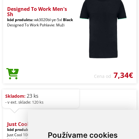
Designed To Work Men's
Sh
kód produktu:
wk3020bl-ye-5xl
Black
Designed To Work Pohlavie: Muži
7,34€
Cena od
23 ks
Skladom:
- v ext. sklade: 120 ks
Just Cool Cool Polo
kód produktu:
jc040jbl-5xl
Black
Používame cookies
Just Cool 100% polyester. Voľný strih.