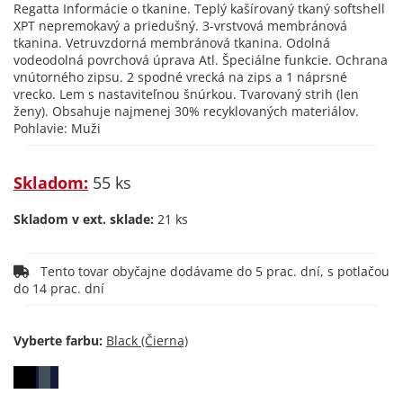
Regatta Informácie o tkanine. Teplý kašírovaný tkaný softshell
XPT nepremokavý a priedušný. 3-vrstvová membránová
tkanina. Vetruvzdorná membránová tkanina. Odolná
vodeodolná povrchová úprava Atl. Špeciálne funkcie. Ochrana
vnútorného zipsu. 2 spodné vrecká na zips a 1 náprsné
vrecko. Lem s nastaviteľnou šnúrkou. Tvarovaný strih (len
ženy). Obsahuje najmenej 30% recyklovaných materiálov.
Pohlavie: Muži
Skladom:
55 ks
Skladom v ext. sklade:
21 ks
Tento tovar obyčajne dodávame do 5 prac. dní, s potlačou
do 14 prac. dní
Vyberte farbu: