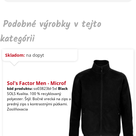
Podobné výrobky v tejto
kategórii
Skladom:
na dopyt
Sol's Factor Men - Microf
kód produktu:
so03823bl-5xl
Black
SOLS Kvalita. 100 % recyklovaný
polyester. Štýl. Bočné vrecká na zips a
predný zips s kontrastnými pútkami.
Zosilňovacia