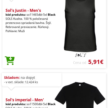
Sol's Justin - Men's
kód produktu:
so11465dbl-5xl
Black
SOLS Kvalita. 100 % poločesaná
prstencovo spriadaná bavlna. Štýl.
Rebrované previazanie. Rúrkový.
Pohlavie: Muži
5,91€
Cena od
Skladom:
na dopyt
- v ext. sklade: 12.424 ks
Sol's imperial - Men'
kód produktu:
so11500dbl-5xl
Black