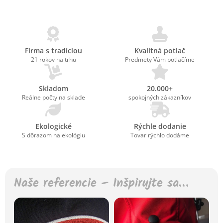
Firma s tradíciou
Kvalitná potlač
21 rokov na trhu
Predmety Vám potlačíme
Skladom
20.000+
Reálne počty na sklade
spokojných zákazníkov
Ekologické
Rýchle dodanie
S dôrazom na ekológiu
Tovar rýchlo dodáme
Naše referencie – Inšpirujte sa…