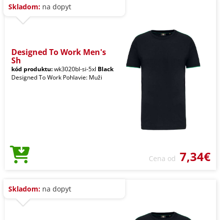
Skladom:
na dopyt
Designed To Work Men's
Sh
kód produktu:
wk3020bl-si-5xl
Black
Designed To Work Pohlavie: Muži
7,34€
Cena od
Skladom:
na dopyt