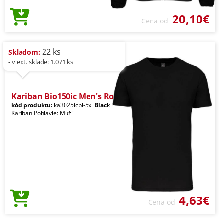
20,10€
Cena od
22 ks
Skladom:
- v ext. sklade: 1.071 ks
Kariban Bio150ic Men's Ro
kód produktu:
ka3025icbl-5xl
Black
Kariban Pohlavie: Muži
4,63€
Cena od