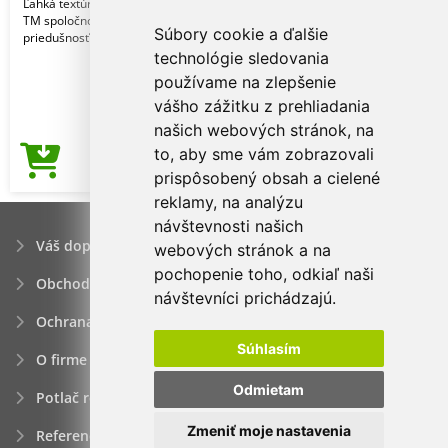
Ľahká textúrovaná tkanina Neoteric
TM spoločnosti AWDis s prirodzenou
Súbory cookie a ďalšie
priedušnosť
technológie sledovania
používame na zlepšenie
vášho zážitku z prehliadania
našich webových stránok, na
to, aby sme vám zobrazovali
8,07€
Cena od
prispôsobený obsah a cielené
reklamy, na analýzu
návštevnosti našich
Váš dopyt
webových stránok a na
pochopenie toho, odkiaľ naši
Obchodné podmienky
návštevníci prichádzajú.
Ochrana osobných údajov
Súhlasím
O firme
Odmietam
Potlač reklamných predmetov
Zmeniť moje nastavenia
Referencie