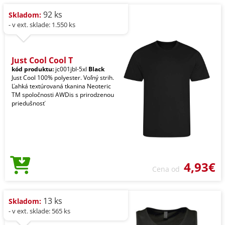
92 ks
Skladom:
- v ext. sklade: 1.550 ks
Just Cool Cool T
kód produktu:
jc001jbl-5xl
Black
Just Cool 100% polyester. Voľný strih.
Ľahká textúrovaná tkanina Neoteric
TM spoločnosti AWDis s prirodzenou
priedušnosť
4,93€
Cena od
13 ks
Skladom:
- v ext. sklade: 565 ks