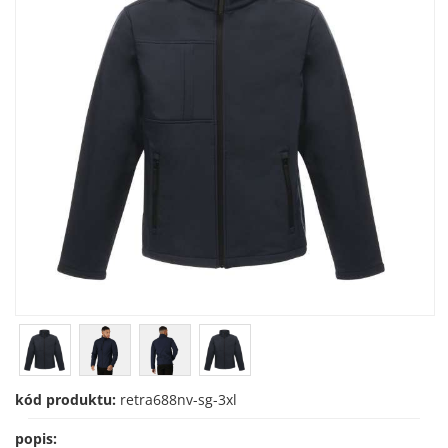
kód produktu:
retra688nv-sg-3xl
popis: