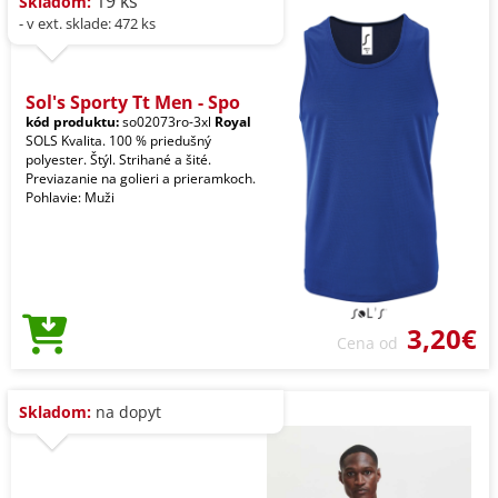
19 ks
Skladom:
- v ext. sklade: 472 ks
Sol's Sporty Tt Men - Spo
kód produktu:
so02073ro-3xl
Royal
SOLS Kvalita. 100 % priedušný
polyester. Štýl. Strihané a šité.
Previazanie na golieri a prieramkoch.
Pohlavie: Muži
3,20€
Cena od
Skladom:
na dopyt