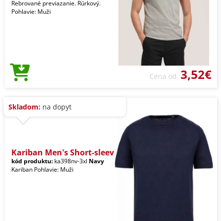
Rebrované previazanie. Rúrkový.
Pohlavie: Muži
3,52€
Cena od
Skladom:
na dopyt
Kariban Men's Short-sleev
kód produktu:
ka398nv-3xl
Navy
Kariban Pohlavie: Muži