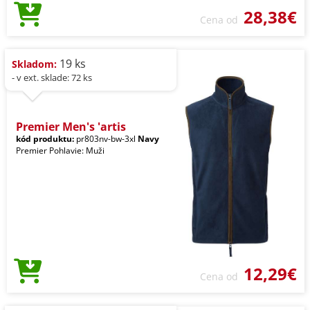
28,38€
Cena od
19 ks
Skladom:
- v ext. sklade: 72 ks
Premier Men's 'artis
kód produktu:
pr803nv-bw-3xl
Navy
Premier Pohlavie: Muži
12,29€
Cena od