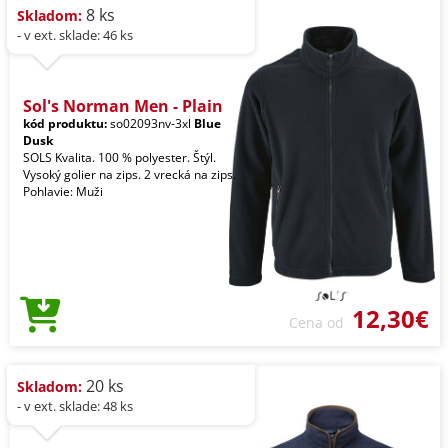
8 ks
Skladom:
- v ext. sklade: 46 ks
Sol's Norman Men - Plain
kód produktu:
so02093nv-3xl
Blue
Dusk
SOLS Kvalita. 100 % polyester. Štýl.
Vysoký golier na zips. 2 vrecká na zips.
Pohlavie: Muži
12,30€
Cena od
20 ks
Skladom:
- v ext. sklade: 48 ks