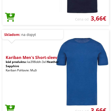
3,66€
Cena od
Skladom:
na dopyt
Kariban Men's Short-sleev
kód produktu:
ka398obh-3xl
Heather
Sapphire
Kariban Pohlavie: Muži
3,66€