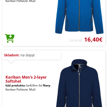
Kariban Pohlavie: Muži
16,40€
Cena od
Skladom:
na dopyt
Kariban Men’s 2-layer
Softshel
kód produktu:
ka424nv-3xl
Navy
Kariban Pohlavie: Muži