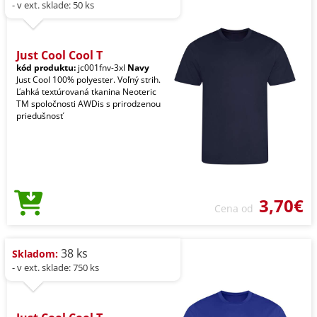
- v ext. sklade: 50 ks
Just Cool Cool T
kód produktu:
jc001fnv-3xl
Navy
Just Cool 100% polyester. Voľný strih.
Ľahká textúrovaná tkanina Neoteric
TM spoločnosti AWDis s prirodzenou
priedušnosť
3,70€
Cena od
38 ks
Skladom:
- v ext. sklade: 750 ks