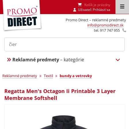
Košík je prázdny
Uživateľ:
Prihlásiť sa
Promo Direct – reklamné predmety
info@promodirect.sk
tel. 917 747 955
Reklamné predmety
– kategórie
»
»
Reklamné predmety
Textil
bundy a vetrovky
Regatta Men's Octagon Ii Printable 3 Layer
Membrane Softshell