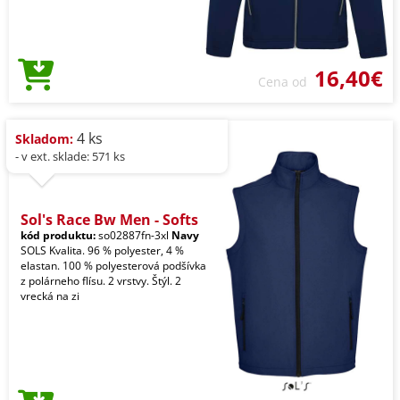
16,40€
Cena od
4 ks
Skladom:
- v ext. sklade: 571 ks
Sol's Race Bw Men - Softs
kód produktu:
so02887fn-3xl
Navy
SOLS Kvalita. 96 % polyester, 4 %
elastan. 100 % polyesterová podšívka
z polárneho flísu. 2 vrstvy. Štýl. 2
vrecká na zi