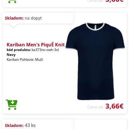
Cena od
Skladom:
na dopyt
Kariban Men's PiquÉ Knit
kód produktu:
ka373nv-owh-3xl
Navy
Kariban Pohlavie: Muži
3,66€
Cena od
43 ks
Skladom: