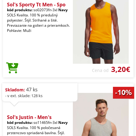
Sol's Sporty Tt Men - Spo
kód produktu:
so02073fn-3xl
Navy
SOLS Kvalita. 100 % priedušný
polyester. Štýl. Strihané a šité.
Previazanie na golieri a prieramkoch.
Pohlavie: Muži
3,20€
Cena od
47 ks
Skladom:
- v ext. sklade: 128 ks
Sol's Justin - Men's
kód produktu:
so11465fn-3xl
Navy
SOLS Kvalita. 100 % poločesaná
prstencovo spriadaná bavlna. Štýl.