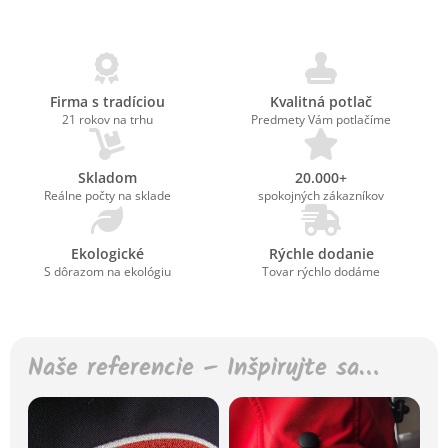
Firma s tradíciou
Kvalitná potlač
21 rokov na trhu
Predmety Vám potlačíme
Skladom
20.000+
Reálne počty na sklade
spokojných zákazníkov
Ekologické
Rýchle dodanie
S dôrazom na ekológiu
Tovar rýchlo dodáme
Naše referencie – Inšpirujte sa…