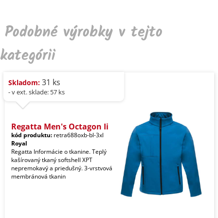
Podobné výrobky v tejto
kategórii
31 ks
Skladom:
- v ext. sklade: 57 ks
Regatta Men's Octagon Ii
kód produktu:
retra688oxb-bl-3xl
Royal
Regatta Informácie o tkanine. Teplý
kašírovaný tkaný softshell XPT
nepremokavý a priedušný. 3-vrstvová
membránová tkanin