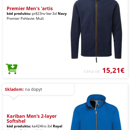
Premier Men's 'artis
kód produktu:
pr823nv-bw-3xl
Navy
Premier Pohlavie: Muži
15,21€
Cena od
Skladom:
na dopyt
Kariban Men’s 2-layer
Softshel
kód produktu:
ka424lro-3xl
Royal