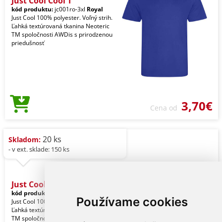
Just Cool Cool T
kód produktu:
jc001ro-3xl
Royal
Just Cool 100% polyester. Voľný strih.
Ľahká textúrovaná tkanina Neoteric
TM spoločnosti AWDis s prirodzenou
priedušnosť
3,70€
Cena od
20 ks
Skladom:
- v ext. sklade: 150 ks
Just Cool Cool T
kód produktu:
jc001shb-3xl
Sapphire
Používame cookies
Just Cool 100% polyester. Voľný strih.
Ľahká textúrovaná tkanina Neoteric
TM spoločnosti AWDis s prirodzenou