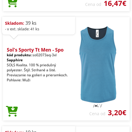
16,47€
Cena od
39 ks
Skladom:
- v ext. sklade: 41 ks
Sol's Sporty Tt Men - Spo
kód produktu:
so02073aq-3xl
Sapphire
SOLS Kvalita. 100 % priedušný
polyester. Štýl. Strihané a šité.
Previazanie na golieri a prieramkoch.
Pohlavie: Muži
3,20€
Cena od