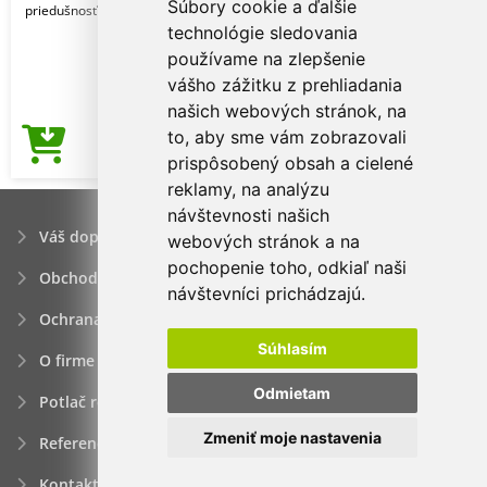
Súbory cookie a ďalšie
priedušnosť
technológie sledovania
používame na zlepšenie
vášho zážitku z prehliadania
našich webových stránok, na
to, aby sme vám zobrazovali
3,70€
Cena od
prispôsobený obsah a cielené
reklamy, na analýzu
návštevnosti našich
Váš dopyt
webových stránok a na
pochopenie toho, odkiaľ naši
Obchodné podmienky
návštevníci prichádzajú.
Ochrana osobných údajov
Súhlasím
O firme
Odmietam
Potlač reklamných predmetov
Zmeniť moje nastavenia
Referencie
Kontakt