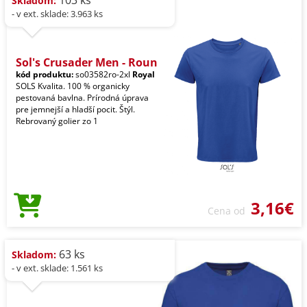
103 ks
Skladom:
- v ext. sklade: 3.963 ks
Sol's Crusader Men - Roun
kód produktu:
so03582ro-2xl
Royal
SOLS Kvalita. 100 % organicky
pestovaná bavlna. Prírodná úprava
pre jemnejší a hladší pocit. Štýl.
Rebrovaný golier zo 1
3,16€
Cena od
63 ks
Skladom:
- v ext. sklade: 1.561 ks