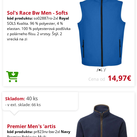
Sol's Race Bw Men - Softs
kód produktu:
so02887ro-2xl
Royal
SOLS Kvalita. 96 % polyester, 4 %
elastan. 100 % polyesterová podšívka
z polárneho flísu. 2 vrstvy. Štýl. 2
vrecká na zi
14,97€
Cena od
40 ks
Skladom:
- v ext. sklade: 66 ks
Premier Men's 'artis
kód produktu:
pr823nv-bw-2xl
Navy
Premier Pohlavie: Muži