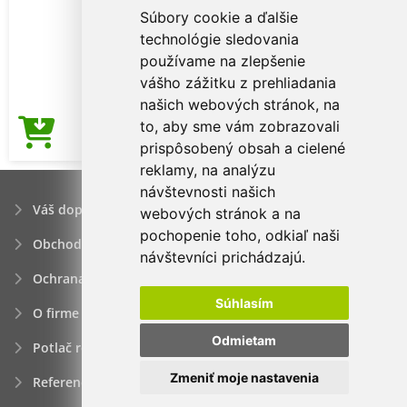
Súbory cookie a ďalšie
technológie sledovania
používame na zlepšenie
vášho zážitku z prehliadania
našich webových stránok, na
to, aby sme vám zobrazovali
3,17€
Cena od
prispôsobený obsah a cielené
reklamy, na analýzu
návštevnosti našich
Váš dopyt
webových stránok a na
pochopenie toho, odkiaľ naši
Obchodné podmienky
návštevníci prichádzajú.
Ochrana osobných údajov
Súhlasím
O firme
Odmietam
Potlač reklamných predmetov
Zmeniť moje nastavenia
Referencie