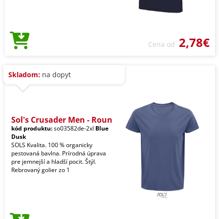
2,78€
Cena od
Skladom:
na dopyt
Sol's Crusader Men - Roun
kód produktu:
so03582de-2xl
Blue
Dusk
SOLS Kvalita. 100 % organicky
pestovaná bavlna. Prírodná úprava
pre jemnejší a hladší pocit. Štýl.
Rebrovaný golier zo 1