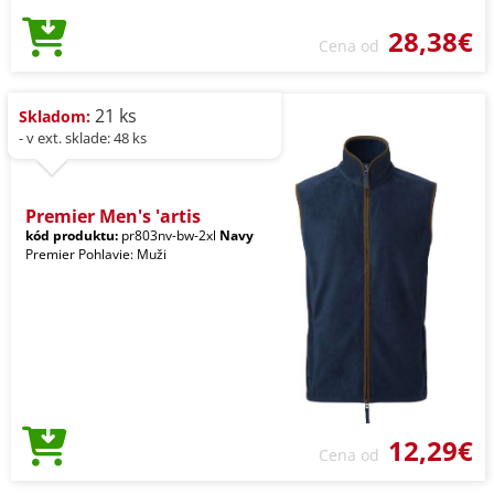
28,38€
Cena od
21 ks
Skladom:
- v ext. sklade: 48 ks
Premier Men's 'artis
kód produktu:
pr803nv-bw-2xl
Navy
Premier Pohlavie: Muži
12,29€
Cena od