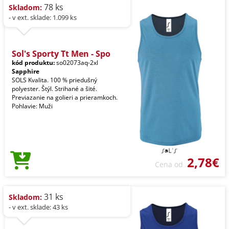
78 ks
Skladom:
- v ext. sklade: 1.099 ks
Sol's Sporty Tt Men - Spo
kód produktu:
so02073aq-2xl
Sapphire
SOLS Kvalita. 100 % priedušný
polyester. Štýl. Strihané a šité.
Previazanie na golieri a prieramkoch.
Pohlavie: Muži
2,78€
Cena od
31 ks
Skladom:
- v ext. sklade: 43 ks