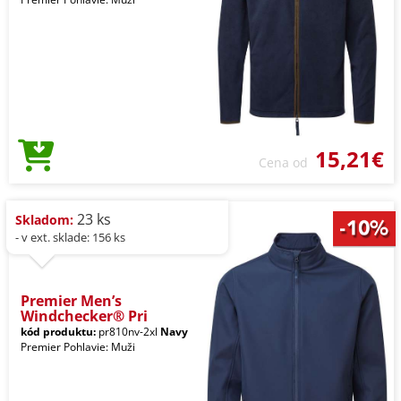
15,21€
Cena od
23 ks
Skladom:
- v ext. sklade: 156 ks
Premier Men’s
Windchecker® Pri
kód produktu:
pr810nv-2xl
Navy
Premier Pohlavie: Muži