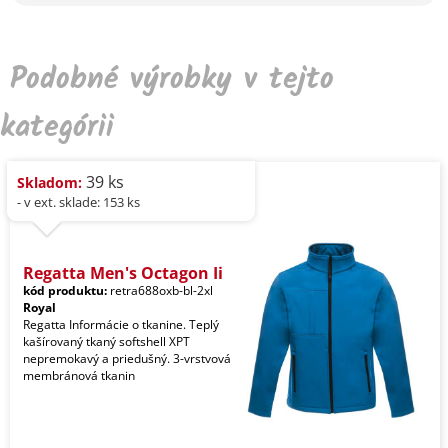
Podobné výrobky v tejto
kategórii
39 ks
Skladom:
- v ext. sklade: 153 ks
Regatta Men's Octagon Ii
kód produktu:
retra688oxb-bl-2xl
Royal
Regatta Informácie o tkanine. Teplý
kašírovaný tkaný softshell XPT
nepremokavý a priedušný. 3-vrstvová
membránová tkanin