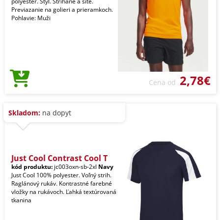
polyester. Štýl. Strihané a šité.
Previazanie na golieri a prieramkoch.
Pohlavie: Muži
2,78€
Cena od
Skladom:
na dopyt
Just Cool Contrast Cool T
kód produktu:
jc003oxn-sb-2xl
Navy
Just Cool 100% polyester. Voľný strih.
Raglánový rukáv. Kontrastné farebné
vložky na rukávoch. Ľahká textúrovaná
tkanina