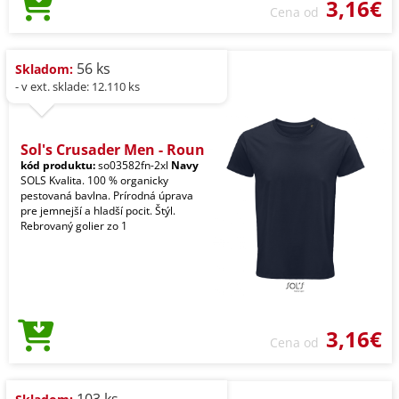
3,16€
Cena od
56 ks
Skladom:
- v ext. sklade: 12.110 ks
Sol's Crusader Men - Roun
kód produktu:
so03582fn-2xl
Navy
SOLS Kvalita. 100 % organicky
pestovaná bavlna. Prírodná úprava
pre jemnejší a hladší pocit. Štýl.
Rebrovaný golier zo 1
3,16€
Cena od