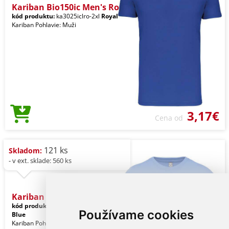
Kariban Bio150ic Men's Ro
kód produktu:
ka3025iclro-2xl
Royal
Kariban Pohlavie: Muži
3,17€
Cena od
121 ks
Skladom:
- v ext. sklade: 560 ks
Kariban Bio150ic Men's Ro
kód produktu:
ka3025icsb-2xl
Stone
Používame cookies
Blue
Kariban Pohlavie: Muži