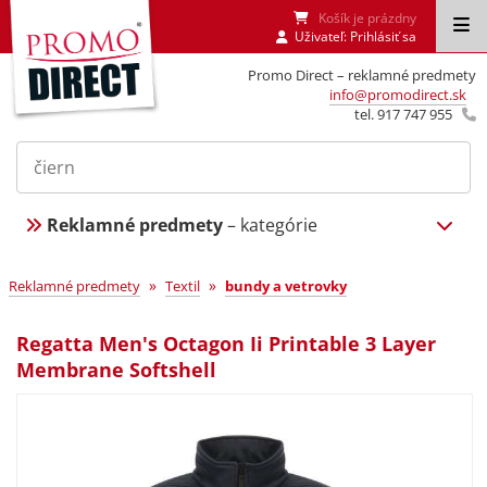
Košík je prázdny
Uživateľ:
Prihlásiť sa
Promo Direct – reklamné predmety
info@promodirect.sk
tel. 917 747 955
Reklamné predmety
– kategórie
»
»
Reklamné predmety
Textil
bundy a vetrovky
Regatta Men's Octagon Ii Printable 3 Layer
Membrane Softshell