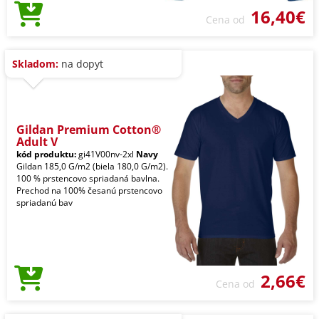
16,40€
Cena od
Skladom:
na dopyt
Gildan Premium Cotton®
Adult V
kód produktu:
gi41V00nv-2xl
Navy
Gildan 185,0 G/m2 (biela 180,0 G/m2).
100 % prstencovo spriadaná bavlna.
Prechod na 100% česanú prstencovo
spriadanú bav
2,66€
Cena od