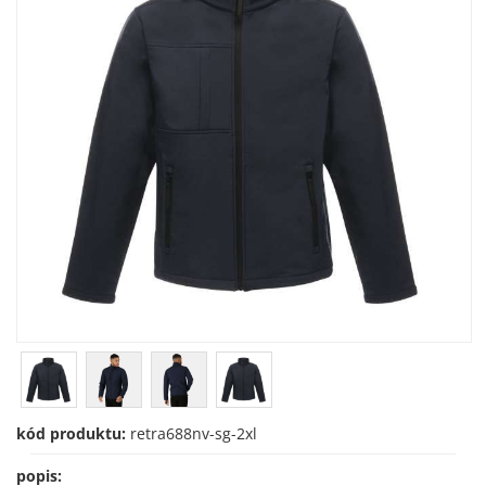
kód produktu:
retra688nv-sg-2xl
popis: