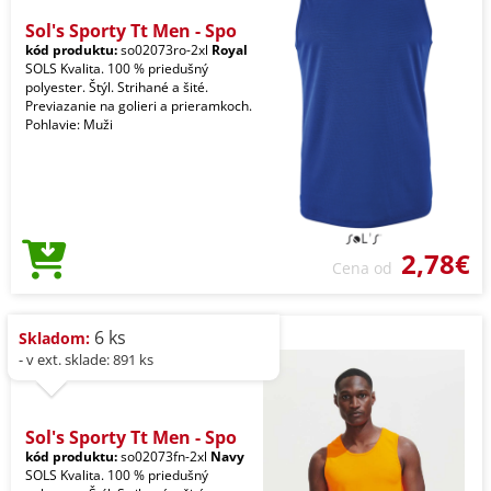
Sol's Sporty Tt Men - Spo
kód produktu:
so02073ro-2xl
Royal
SOLS Kvalita. 100 % priedušný
polyester. Štýl. Strihané a šité.
Previazanie na golieri a prieramkoch.
Pohlavie: Muži
2,78€
Cena od
6 ks
Skladom:
- v ext. sklade: 891 ks
Sol's Sporty Tt Men - Spo
kód produktu:
so02073fn-2xl
Navy
SOLS Kvalita. 100 % priedušný