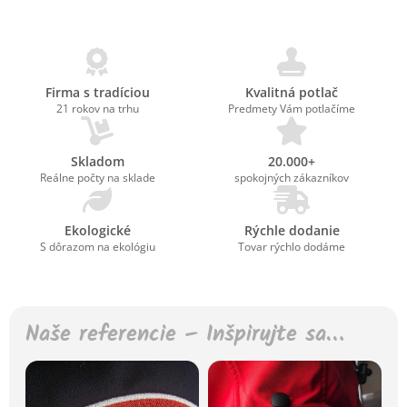
Firma s tradíciou
Kvalitná potlač
21 rokov na trhu
Predmety Vám potlačíme
Skladom
20.000+
Reálne počty na sklade
spokojných zákazníkov
Ekologické
Rýchle dodanie
S dôrazom na ekológiu
Tovar rýchlo dodáme
Naše referencie – Inšpirujte sa…