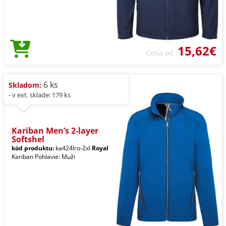
15,62€
Cena od
6 ks
Skladom:
- v ext. sklade: 179 ks
Kariban Men’s 2-layer
Softshel
kód produktu:
ka424lro-2xl
Royal
Kariban Pohlavie: Muži