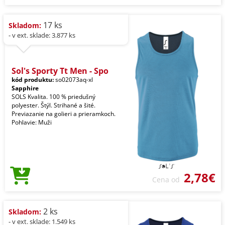
17 ks
Skladom:
- v ext. sklade: 3.877 ks
Sol's Sporty Tt Men - Spo
kód produktu:
so02073aq-xl
Sapphire
SOLS Kvalita. 100 % priedušný
polyester. Štýl. Strihané a šité.
Previazanie na golieri a prieramkoch.
Pohlavie: Muži
2,78€
Cena od
2 ks
Skladom:
- v ext. sklade: 1.549 ks