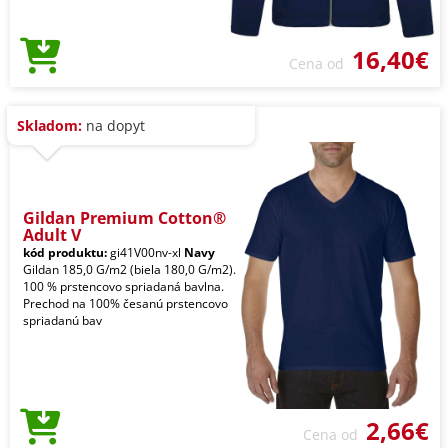
16,40€
Cena od
Skladom:
na dopyt
Gildan Premium Cotton®
Adult V
kód produktu:
gi41V00nv-xl
Navy
Gildan 185,0 G/m2 (biela 180,0 G/m2).
100 % prstencovo spriadaná bavlna.
Prechod na 100% česanú prstencovo
spriadanú bav
2,66€
Cena od