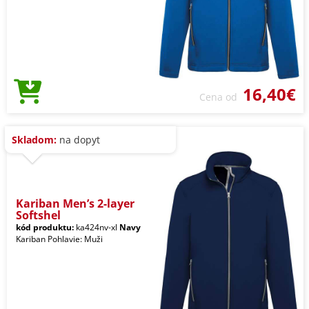
16,40€
Cena od
Skladom:
na dopyt
Kariban Men’s 2-layer
Softshel
kód produktu:
ka424nv-xl
Navy
Kariban Pohlavie: Muži