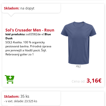
Skladom:
na dopyt
Sol's Crusader Men - Roun
kód produktu:
so03582de-xl
Blue
Dusk
SOLS Kvalita. 100 % organicky
pestovaná bavlna. Prírodná úprava
pre jemnejší a hladší pocit. Štýl.
Rebrovaný golier zo 1
3,16€
Cena od
35 ks
Skladom:
- v ext. sklade: 23.525 ks