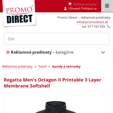
Košík je prázdny
Uživateľ:
Prihlásiť sa
Promo Direct – reklamné predmety
info@promodirect.sk
tel. 917 747 955
Reklamné predmety
– kategórie
»
»
Reklamné predmety
Textil
bundy a vetrovky
Regatta Men's Octagon Ii Printable 3 Layer
Membrane Softshell