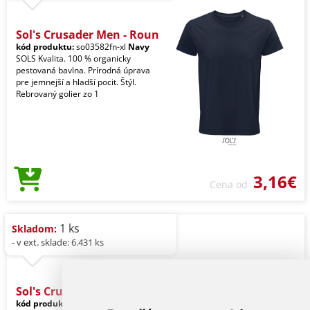
Sol's Crusader Men - Roun
kód produktu:
so03582fn-xl
Navy
SOLS Kvalita. 100 % organicky
pestovaná bavlna. Prírodná úprava
pre jemnejší a hladší pocit. Štýl.
Rebrovaný golier zo 1
3,16€
Cena od
1 ks
Skladom:
- v ext. sklade: 6.431 ks
Sol's Crusader Men - Roun
kód produktu:
so03582ro-xl
Royal