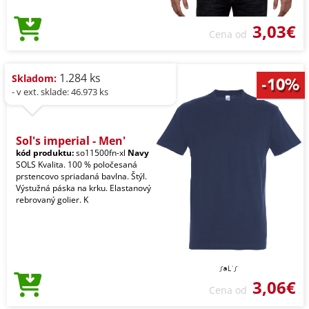
3,03€
Cena od
1.284 ks
Skladom:
- v ext. sklade: 46.973 ks
Sol's imperial - Men'
kód produktu:
so11500fn-xl
Navy
SOLS Kvalita. 100 % poločesaná
prstencovo spriadaná bavlna. Štýl.
Výstužná páska na krku. Elastanový
rebrovaný golier. K
3,06€
Cena od