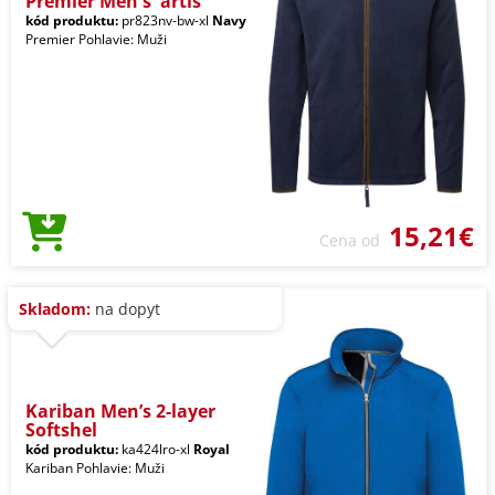
Premier Men's 'artis
kód produktu:
pr823nv-bw-xl
Navy
Premier Pohlavie: Muži
15,21€
Cena od
Skladom:
na dopyt
Kariban Men’s 2-layer
Softshel
kód produktu:
ka424lro-xl
Royal
Kariban Pohlavie: Muži