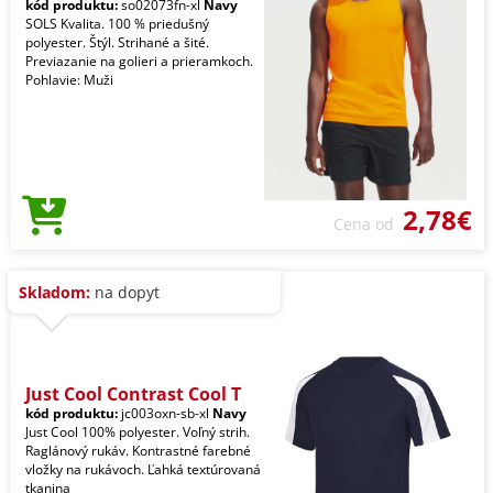
kód produktu:
so02073fn-xl
Navy
SOLS Kvalita. 100 % priedušný
polyester. Štýl. Strihané a šité.
Previazanie na golieri a prieramkoch.
Pohlavie: Muži
2,78€
Cena od
Skladom:
na dopyt
Just Cool Contrast Cool T
kód produktu:
jc003oxn-sb-xl
Navy
Just Cool 100% polyester. Voľný strih.
Raglánový rukáv. Kontrastné farebné
vložky na rukávoch. Ľahká textúrovaná
tkanina