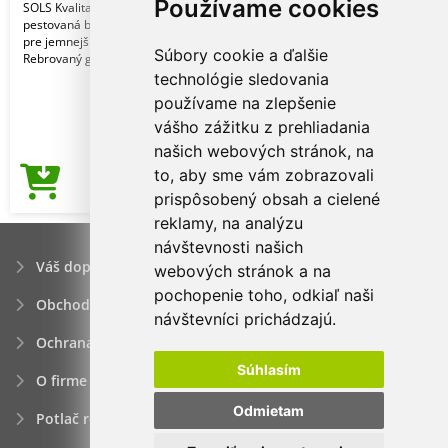
Používame cookies
SOLS Kvalita. 100 % organicky
pestovaná bavlna. Prírodná úprava
pre jemnejší a hladší pocit. Štýl.
Súbory cookie a ďalšie
Rebrovaný golier zo 1
technológie sledovania
používame na zlepšenie
vášho zážitku z prehliadania
našich webových stránok, na
to, aby sme vám zobrazovali
3,16€
Cena od
prispôsobený obsah a cielené
reklamy, na analýzu
návštevnosti našich
Váš dopyt
webových stránok a na
pochopenie toho, odkiaľ naši
Obchodné podmienky
návštevníci prichádzajú.
Ochrana osobných údajov
Súhlasím
O firme
Odmietam
Potlač reklamných predmetov