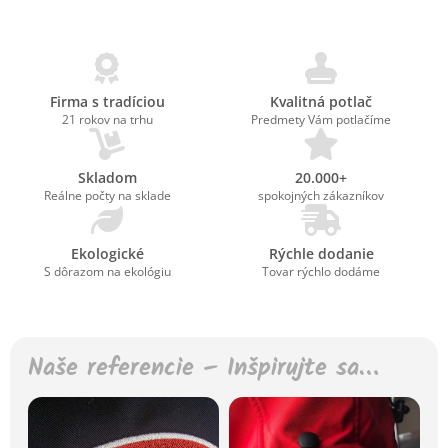
Firma s tradíciou
Kvalitná potlač
21 rokov na trhu
Predmety Vám potlačíme
Skladom
20.000+
Reálne počty na sklade
spokojných zákazníkov
Ekologické
Rýchle dodanie
S dôrazom na ekológiu
Tovar rýchlo dodáme
Naše referencie – Inšpirujte sa…