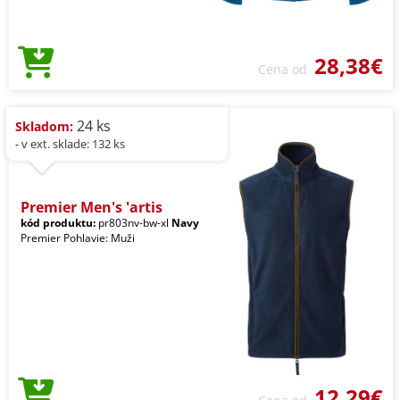
28,38€
Cena od
24 ks
Skladom:
- v ext. sklade: 132 ks
Premier Men's 'artis
kód produktu:
pr803nv-bw-xl
Navy
Premier Pohlavie: Muži
12,29€