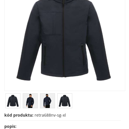
kód produktu:
retra688nv-sg-xl
popis: