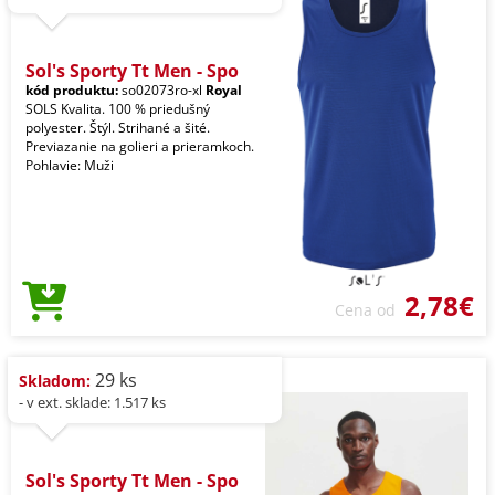
Sol's Sporty Tt Men - Spo
kód produktu:
so02073ro-xl
Royal
SOLS Kvalita. 100 % priedušný
polyester. Štýl. Strihané a šité.
Previazanie na golieri a prieramkoch.
Pohlavie: Muži
2,78€
Cena od
29 ks
Skladom:
- v ext. sklade: 1.517 ks
Sol's Sporty Tt Men - Spo