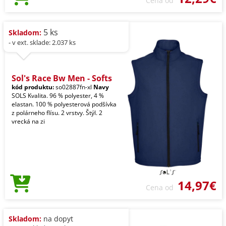
Cena od
5 ks
Skladom:
- v ext. sklade: 2.037 ks
Sol's Race Bw Men - Softs
kód produktu:
so02887fn-xl
Navy
SOLS Kvalita. 96 % polyester, 4 %
elastan. 100 % polyesterová podšívka
z polárneho flísu. 2 vrstvy. Štýl. 2
vrecká na zi
14,97€
Cena od
Skladom:
na dopyt