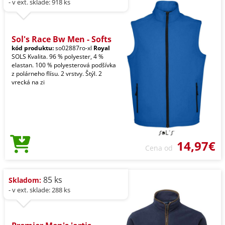
- v ext. sklade: 918 ks
Sol's Race Bw Men - Softs
kód produktu:
so02887ro-xl
Royal
SOLS Kvalita. 96 % polyester, 4 %
elastan. 100 % polyesterová podšívka
z polárneho flísu. 2 vrstvy. Štýl. 2
vrecká na zi
14,97€
Cena od
85 ks
Skladom:
- v ext. sklade: 288 ks