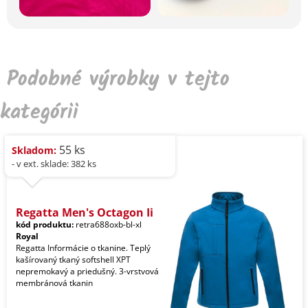
Podobné výrobky v tejto
kategórii
55 ks
Skladom:
- v ext. sklade: 382 ks
Regatta Men's Octagon Ii
kód produktu:
retra688oxb-bl-xl
Royal
Regatta Informácie o tkanine. Teplý
kašírovaný tkaný softshell XPT
nepremokavý a priedušný. 3-vrstvová
membránová tkanin